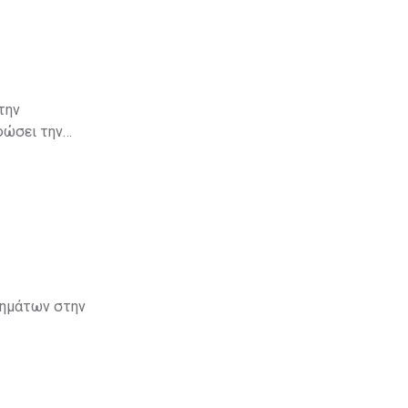
την
φώσει την
κιμαζόμενης
λάξει τα
τημάτων στην