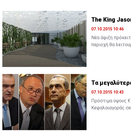
The King Jaso
07.10.2015 10:46
Νέα άφιξη πρόκειτ
περιοχή θα λειτουρ
Tα μεγαλύτερ
07.10.2015 10:43
Πρόστιμα ύψους €7
Κεφαλαιαγοράς σε 
2014 ήταν χρονιά 