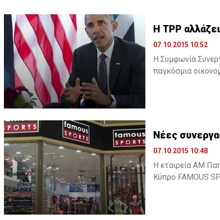
H TPP αλλάζει
07.10.2015 10:52
Η Συμφωνία Συνεργα
παγκόσμια οικονομ
υστεροφημία του. 
οικονομικής του π
δεδομένα της παγκό
Νέες συνεργα
07.10.2015 10:48
Η εταιρεία ΑΜ Πα
Κύπρο FAMOUS SPO