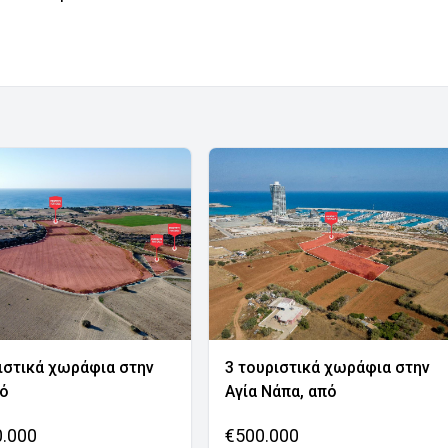
ιστικά χωράφια στην
3 τουριστικά χωράφια στην
νό
Αγία Νάπα, από
0.000
€500.000