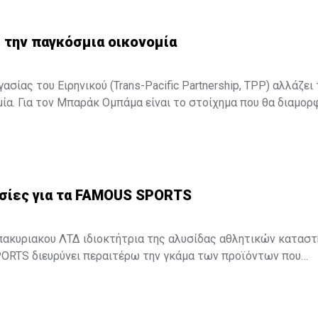
 την παγκόσμια οικονομία
σίας του Ειρηνικού (Trans-Pacific Partnership, TPP) αλλάζει 
ία. Για τον Μπαράκ Ομπάμα είναι το στοίχημα που θα διαμορ
Για τον Σίνζο Άμπε είναι το στοίχημα για την επιτυχία της δο
ολιτικής. Για τον υπόλοιπο κόσμο είναι η συμφωνία, που θα αλ
σμιας οικονομίας. ...
σίες για τα FAMOUS SPORTS
πακυριακου ΛΤΔ ιδιοκτήτρια της αλυσίδας αθλητικών κατασ
RTS διευρύνει περαιτέρω την γκάμα των προϊόντων που
αντιπροσωπεύουν στην κυπριακή αγορά με δυο νέες συνεργασίες.