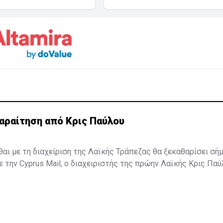
αραίτηση από Κρις Παύλου
σθαι με τη διαχείριση της Λαϊκής Τράπεζας θα ξεκαθαρίσει σή
την Cyprus Mail, ο διαχειριστής της πρώην Λαϊκής Κρις Πα
 δηλώνοντας ότι αρκετά άντεξε. Ωστόσο, η είδηση δεν έχει α
ο κ. Παύλου βρίσκεται στην Κεντρική Τράπεζα όπου αναμένετα
μονή του ή όχι ...