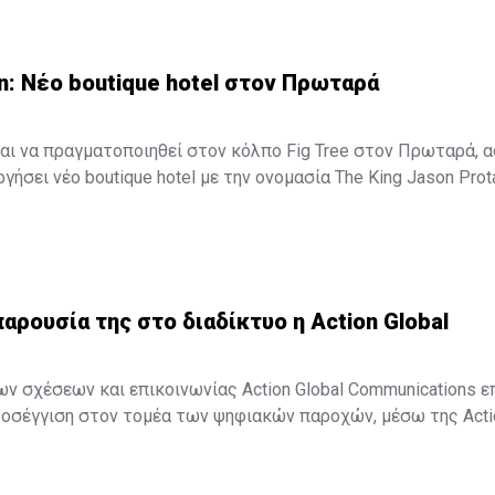
n: Νέο boutique hotel στον Πρωταρά
αι να πραγματοποιηθεί στον κόλπο Fig Tree στον Πρωταρά, 
γήσει νέο boutique hotel με την ονομασία The King Jason Prot
τουργήσει στα μέσα Απριλίου του 2016.
παρουσία της στο διαδίκτυο η Action Global
ων σχέσεων και επικοινωνίας Action Global Communications ε
οσέγγιση στον τομέα των ψηφιακών παροχών, μέσω της Action
ετική ανακοίνωση, "στο σημερινό ταχέως μεταβαλλόμενο δι
on Digital και η Action Global Communications θα είναι σε θέση 