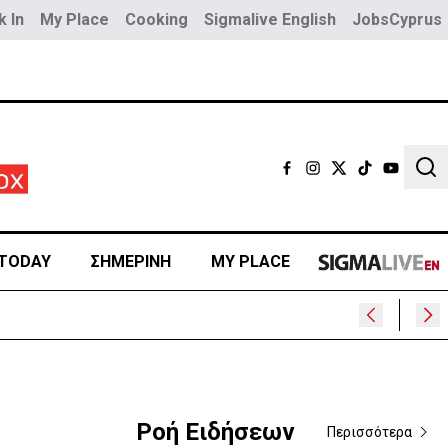
 In
My Place
Cooking
Sigmalive English
JobsCyprus
Sear
TODAY
ΣΗΜΕΡΙΝΗ
MY PLACE
Ροή Ειδήσεων
Περισσότερα