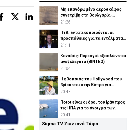
Μη επανδρωμένο αεροσκάφος
συνετρίβη στη Βουλγαρία-
Kατηγορεί το Κίεβο
21:26
ΠτΔ: Εντατικοποιούνται οι
προσπάθειες για τα εντάλματα
σύλληψης Ισαάκ-Σολωμού
21:11
Καναδάς: Πυρκαγιά εξαπλώνεται
ανεξέλεγκτα (ΒΙΝΤΕΟ)
21:04
Η ηθοποιός του Hollywood που
βρίσκεται στην Κύπρο για
διακοπές
20:47
Ποιοι είναι οι όροι του Ιράν προς
τις ΗΠΑ για το άνοιγμα των
Στενών του Ορμούζ
20:41
Sigma TV Ζωντανά Τώρα
Πάφος: Συνεχίζονται αυστηρά οι