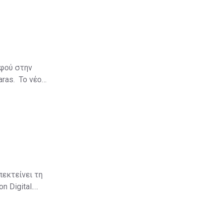
αφού στην
aras. Το νέο
πεκτείνει τη
 Digital.
αδικτυακό
να