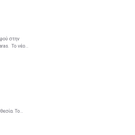
αφού στην
aras. Το νέο
θεσία. Το
πρόστιμα
ύψους €8,2 εκατ., ενώ για το 2013 τα συνολικά πρόστιμα ήταν μόλις €1,279,000.