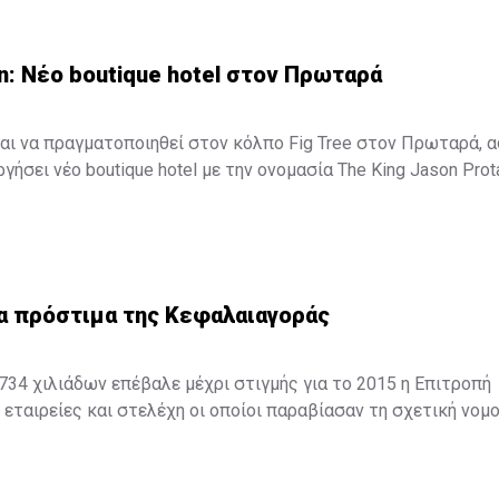
n: Νέο boutique hotel στον Πρωταρά
αι να πραγματοποιηθεί στον κόλπο Fig Tree στον Πρωταρά, 
γήσει νέο boutique hotel με την ονομασία The King Jason Prot
ξενοδοχείο θα λειτουργήσει στα μέσα Απριλίου του 2016.
α πρόστιμα της Κεφαλαιαγοράς
34 χιλιάδων επέβαλε μέχρι στιγμής για το 2015 η Επιτροπή
εταιρείες και στελέχη οι οποίοι παραβίασαν τη σχετική νομο
ορόσημο για την πορεία του Οργανισμού καθώς επιβλήθηκαν 