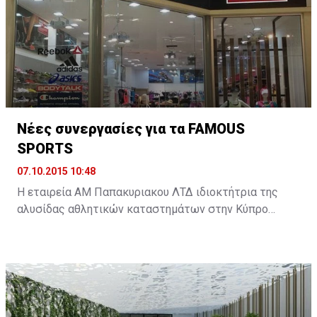
οικονομικής του πολιτικής. Για τον υπόλοιπο κόσμο
είναι η συμφωνία, που θα αλλάξει τα δεδομένα της
παγκόσμιας οικονομίας. ...
Νέες συνεργασίες για τα FAMOUS
SPORTS
07.10.2015 10:48
Η εταιρεία ΑΜ Παπακυριακου ΛΤΔ ιδιοκτήτρια της
αλυσίδας αθλητικών καταστημάτων στην Κύπρο
FAMOUS SPORTS διευρύνει περαιτέρω την γκάμα των
προϊόντων που αντιπροσωπεύουν στην κυπριακή
αγορά με δυο νέες συνεργασίες.