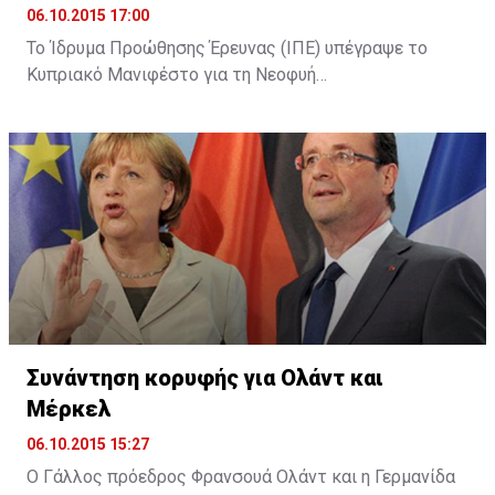
06.10.2015 17:00
Το Ίδρυμα Προώθησης Έρευνας (ΙΠΕ) υπέγραψε το
Κυπριακό Μανιφέστο για τη Νεοφυή
Επιχειρηματικότητα (Cyprus Startup Manifesto). Όπως
αναφέρει σχετική ανακοίνωση, με την υπογραφή του
Μανιφέστου το ΙΠΕ επιβεβαίωσε τη στήριξή του για
τη θέσπιση ενός πλαισίου για την υποστήριξη της
ίδρυσης και λειτουργίας νέων καινοτόμων
επιχειρήσεων στην Κύπρο, καθώς και τη βελτίωση του
επιχειρηματικού οικοσυστήματος.
Συνάντηση κορυφής για Ολάντ και
Μέρκελ
06.10.2015 15:27
Ο Γάλλος πρόεδρος Φρανσουά Ολάντ και η Γερμανίδα