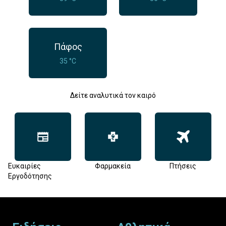
Πάφος
35 °C
Δείτε αναλυτικά τον καιρό
Ευκαιρίες
Φαρμακεία
Πτήσεις
Εργοδότησης
Footer