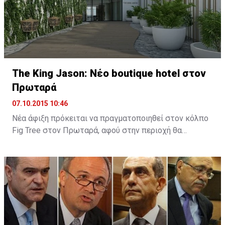
The King Jason: Νέο boutique hotel στον
Πρωταρά
07.10.2015 10:46
Νέα άφιξη πρόκειται να πραγματοποιηθεί στον κόλπο
Fig Tree στον Πρωταρά, αφού στην περιοχή θα
λειτουργήσει νέο boutique hotel με την ονομασία The
King Jason Protaras. Το νέο ξενοδοχείο θα
λειτουργήσει στα μέσα Απριλίου του 2016.