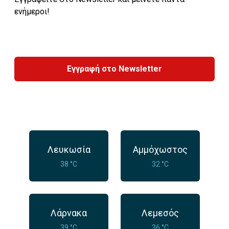
ενήμεροι!
Εγγραφή στο Newsletter
Λευκωσία
Αμμόχωστος
38 °C
32 °C
Λάρνακα
Λεμεσός
39 °C
36 °C