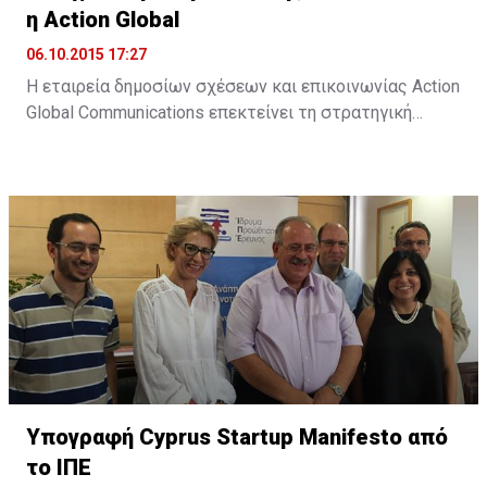
η Action Global
06.10.2015 17:27
Η εταιρεία δημοσίων σχέσεων και επικοινωνίας Action
Global Communications επεκτείνει τη στρατηγική
της προσέγγιση στον τομέα των ψηφιακών παροχών,
μέσω της Action Digital. Όπως αναφέρει σχετική
ανακοίνωση, "στο σημερινό ταχέως μεταβαλλόμενο
διαδικτυακό περιβάλλον, η Action Digital και η Action
Global Communications θα είναι σε θέση να
προσφέρουν πλήρως ολοκληρωμένες και ...
Υπογραφή Cyprus Startup Manifesto από
το ΙΠΕ