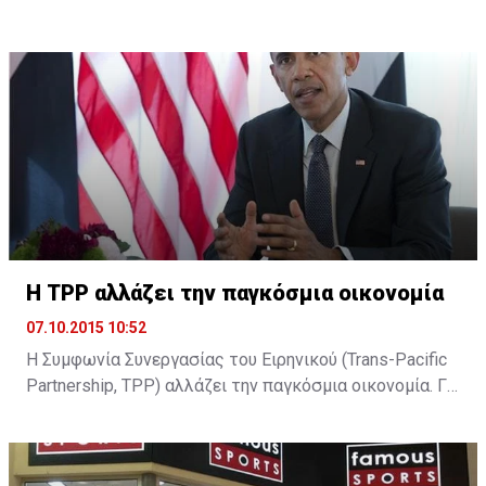
του δηλώνοντας ότι αρκετά άντεξε. Ωστόσο, η είδηση
δεν έχει ακόμη επιβεβαιωθεί και ο κ. Παύλου
βρίσκεται στην Κεντρική Τράπεζα όπου αναμένεται να
ξεκαθαρίσει η παραμονή του ή όχι ...
H TPP αλλάζει την παγκόσμια οικονομία
07.10.2015 10:52
Η Συμφωνία Συνεργασίας του Ειρηνικού (Trans-Pacific
Partnership, TPP) αλλάζει την παγκόσμια οικονομία. Για
τον Μπαράκ Ομπάμα είναι το στοίχημα που θα
διαμορφώσει την υστεροφημία του. Για τον Σίνζο Άμπε
είναι το στοίχημα για την επιτυχία της δοκιμαζόμενης