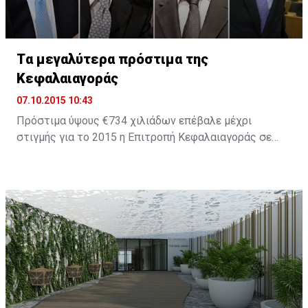
Tα μεγαλύτερα πρόστιμα της
Κεφαλαιαγοράς
07.10.2015 10:43
Πρόστιμα ύψους €734 χιλιάδων επέβαλε μέχρι
στιγμής για το 2015 η Επιτροπή Κεφαλαιαγοράς σε
εταιρείες και στελέχη οι οποίοι παραβίασαν τη
σχετική νομοθεσία. Το 2014 ήταν χρονιά ορόσημο για
την πορεία του Οργανισμού καθώς επιβλήθηκαν
πρόστιμα ύψους €8,2 εκατ., ενώ για το 2013 τα
συνολικά πρόστιμα ήταν μόλις €1,279,000.