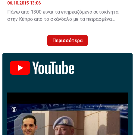
06.10.2015 13:06
Πάνω από 1300 είναι τα επηρεαζόμενα αυτοκίνητα
στην Κύπρο από το σκάνδαλο με τα πειρασμένα
λογισμικά τηςVW. H Unicars Ltd, επίσημος
αντιπρόσωπος της Volkswagen AG στην Κύπρο,
Περισσότερα
ενημερώνει για τις προσεχείς ενέργειες που αφορούν
πετρελαιοκίνητα οχήματα με κινητήρες EA 189.