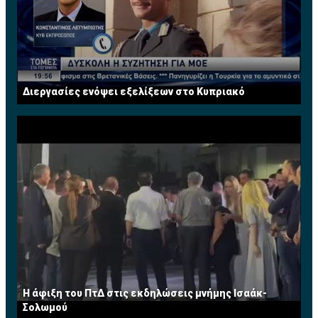
Διεργασίες ενόψει εξελίξεων στο Κυπριακό
Η άφιξη του ΠτΔ στις εκδηλώσεις μνήμης Ισαάκ-
Σολωμού