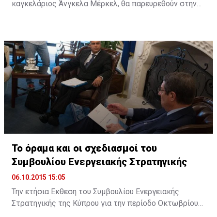
καγκελάριος Άνγκελα Μέρκελ, θα παρευρεθούν στην
ολομέλεια του Ευρωπαϊκού Κοινοβουλίου (ΕΚ) στο
Στρασβούργο, στις 7 Οκτωβρίου, προκειμένου να
συζητήσουν με τους ευρωβουλευτές τα ζητήματα που
πρέπει να αντιμετωπίσει η ΕΕ.
Το όραμα και οι σχεδιασμοί του
Συμβουλίου Ενεργειακής Στρατηγικής
06.10.2015 15:05
Την ετήσια Εκθεση του Συμβουλίου Ενεργειακής
Στρατηγικής της Κύπρου για την περίοδο Οκτωβρίου
2014 με Σεπτεμβρίου 2015, επέδωσε στον Πρόεδρο