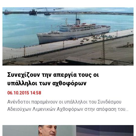
της Δημοκρατίας ο Πρόεδρος του Συμβουλίου
Ανδρέας Πουλλικάς. Παραλαμβάνοντας την Έκθεση, ο
Πρόεδρος Αναστασιάδης εξήρε το ρόλο του
Συμβουλίου και ανάλογων φορέων, σημειώνοντας ότι
θα υπάρχει ακόμη μεγαλύτερη αξιοποίηση του
επιστημονικού προσωπικού ...
Συνεχίζουν την απεργία τους οι
υπάλληλοι των αχθοφόρων
06.10.2015 14:58
Ανένδοτοι παραμένουν οι υπάλληλοι του Συνδέσμου
Αδειούχων Λιμενικών Αχθοφόρων στην απόφαση τους
να απέχουν από την εργασία τους, ζητώντας την
άμεση καταβολή της αποζημίωσης που συμφωνήθηκε,
στο πλαίσιο της εμπορικοποίησης των υπηρεσιών του