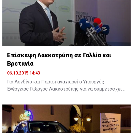
λιμανιού.
Επίσκεψη Λακκοτρύπη σε Γαλλία και
Βρετανία
06.10.2015 14:43
Για Λονδίνο και Παρίσι αναχωρεί ο Υπουργός
Ενέργειας Γιώργος Λακκοτρύπης για να συμμετάσχει
σε επιχειρηματικά φόρουμ με στόχο την προσέλκυση
επενδύσεων στην Κύπρο, ενώ θα έχει επαφές και με
εκπροσώπους ενεργειακών κολοσσών.