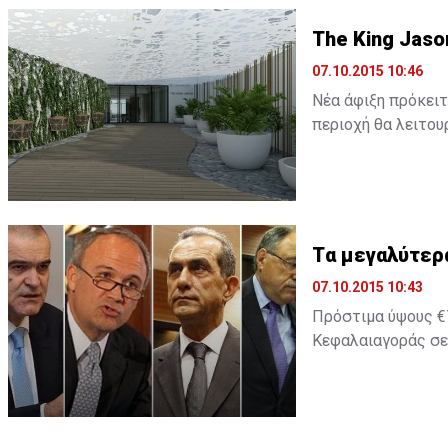
The King Jaso
07.10.2015 10:46
Νέα άφιξη πρόκειτ
περιοχή θα λειτουρ
Tα μεγαλύτερ
07.10.2015 10:43
Πρόστιμα ύψους €7
Κεφαλαιαγοράς σε 
2014 ήταν χρονιά 