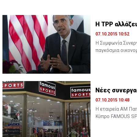
H TPP αλλάζει
07.10.2015 10:52
Η Συμφωνία Συνεργα
παγκόσμια οικονομ
υστεροφημία του. 
οικονομικής του π
δεδομένα της παγκό
Νέες συνεργα
07.10.2015 10:48
Η εταιρεία ΑΜ Πα
Κύπρο FAMOUS SPO