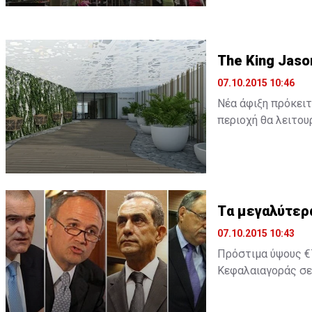
The King Jaso
07.10.2015 10:46
Νέα άφιξη πρόκειτ
περιοχή θα λειτουρ
Tα μεγαλύτερ
07.10.2015 10:43
Πρόστιμα ύψους €7
Κεφαλαιαγοράς σε 
2014 ήταν χρονιά 