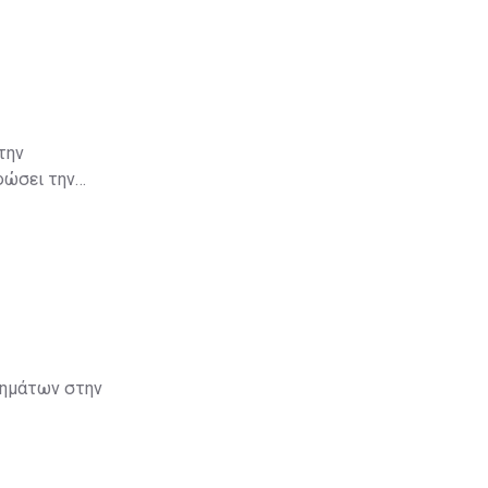
την
φώσει την
κιμαζόμενης
λάξει τα
τημάτων στην