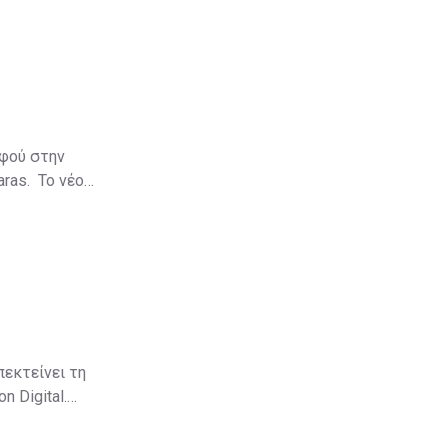
αφού στην
aras. Το νέο
πεκτείνει τη
 Digital.
αδικτυακό
να