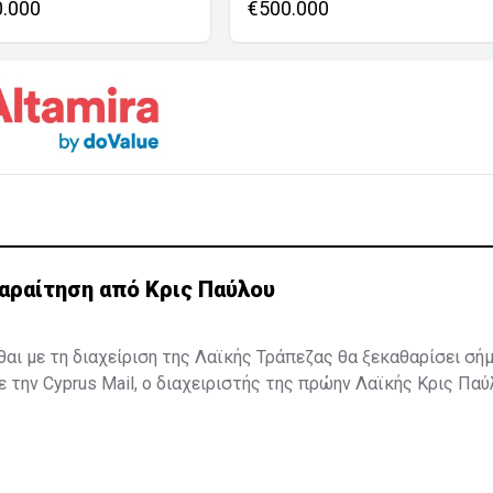
0.000
€500.000
αραίτηση από Κρις Παύλου
σθαι με τη διαχείριση της Λαϊκής Τράπεζας θα ξεκαθαρίσει σή
την Cyprus Mail, ο διαχειριστής της πρώην Λαϊκής Κρις Πα
 δηλώνοντας ότι αρκετά άντεξε. Ωστόσο, η είδηση δεν έχει α
ο κ. Παύλου βρίσκεται στην Κεντρική Τράπεζα όπου αναμένετα
μονή του ή όχι ...