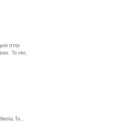
αφού στην
aras. Το νέο
θεσία. Το
πρόστιμα
ύψους €8,2 εκατ., ενώ για το 2013 τα συνολικά πρόστιμα ήταν μόλις €1,279,000.