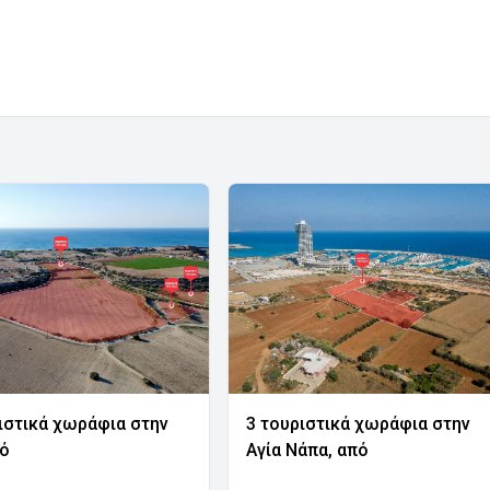
ιστικά χωράφια στην
3 τουριστικά χωράφια στην
νό
Αγία Νάπα, από