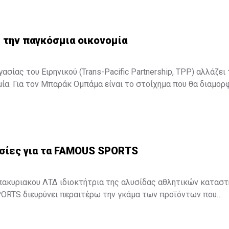
 την παγκόσμια οικονομία
σίας του Ειρηνικού (Trans-Pacific Partnership, TPP) αλλάζει 
ία. Για τον Μπαράκ Ομπάμα είναι το στοίχημα που θα διαμορ
Για τον Σίνζο Άμπε είναι το στοίχημα για την επιτυχία της δο
ολιτικής. Για τον υπόλοιπο κόσμο είναι η συμφωνία, που θα αλ
σμιας οικονομίας. ...
σίες για τα FAMOUS SPORTS
πακυριακου ΛΤΔ ιδιοκτήτρια της αλυσίδας αθλητικών κατασ
RTS διευρύνει περαιτέρω την γκάμα των προϊόντων που
αντιπροσωπεύουν στην κυπριακή αγορά με δυο νέες συνεργασίες.