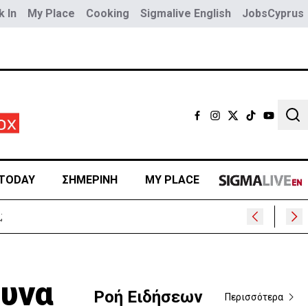
 In
My Place
Cooking
Sigmalive English
JobsCyprus
Sear
TODAY
ΣΗΜΕΡΙΝΗ
MY PLACE
;
δυνα
Ροή Ειδήσεων
Περισσότερα