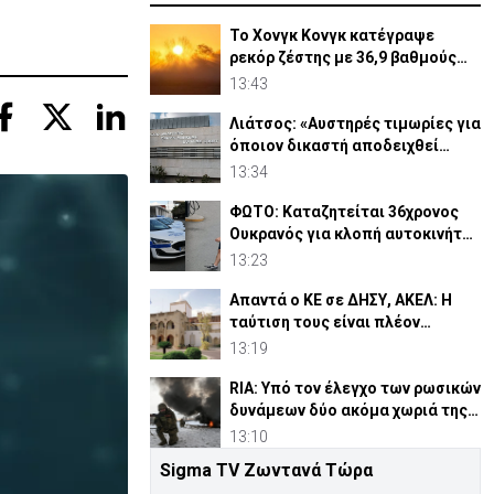
Το Χονγκ Κονγκ κατέγραψε
ρεκόρ ζέστης με 36,9 βαθμούς
Κελσίου
13:43
Λιάτσος: «Αυστηρές τιμωρίες για
όποιον δικαστή αποδειχθεί
ένοχος»
13:34
ΦΩΤΟ: Καταζητείται 36χρονος
Ουκρανός για κλοπή αυτοκινήτου
στη Λεμεσό
13:23
Απαντά ο ΚΕ σε ΔΗΣΥ, ΑΚΕΛ: Η
ταύτιση τους είναι πλέον
καθημερινή διαπίστωση
13:19
RIA: Υπό τον έλεγχο των ρωσικών
δυνάμεων δύο ακόμα χωριά της
Αν. Ουκρανίας
13:10
Sigma TV Ζωντανά Τώρα
Δαμιανός: Η καλύτερη τιμή σε