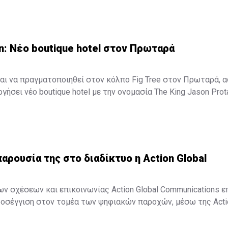
n: Νέο boutique hotel στον Πρωταρά
αι να πραγματοποιηθεί στον κόλπο Fig Tree στον Πρωταρά, 
γήσει νέο boutique hotel με την ονομασία The King Jason Prot
τουργήσει στα μέσα Απριλίου του 2016.
παρουσία της στο διαδίκτυο η Action Global
ων σχέσεων και επικοινωνίας Action Global Communications ε
οσέγγιση στον τομέα των ψηφιακών παροχών, μέσω της Action
ετική ανακοίνωση, "στο σημερινό ταχέως μεταβαλλόμενο δι
on Digital και η Action Global Communications θα είναι σε θέση 