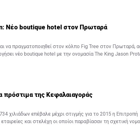
n: Νέο boutique hotel στον Πρωταρά
αι να πραγματοποιηθεί στον κόλπο Fig Tree στον Πρωταρά, 
γήσει νέο boutique hotel με την ονομασία The King Jason Prot
ξενοδοχείο θα λειτουργήσει στα μέσα Απριλίου του 2016.
α πρόστιμα της Κεφαλαιαγοράς
34 χιλιάδων επέβαλε μέχρι στιγμής για το 2015 η Επιτροπή
εταιρείες και στελέχη οι οποίοι παραβίασαν τη σχετική νομο
ορόσημο για την πορεία του Οργανισμού καθώς επιβλήθηκαν 