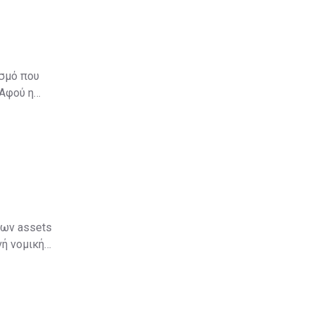
ισμό που
Αφού η
ώπιόν της
γή εντός των
λων assets
νή νομική