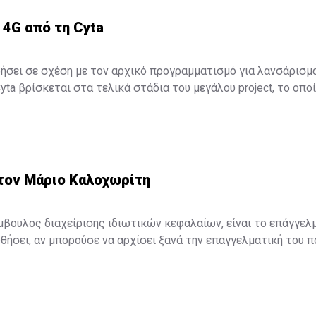
 4G από τη Cyta
σει σε σχέση με τον αρχικό προγραμματισμό για λανσάρισμα
Cyta βρίσκεται στα τελικά στάδια του μεγάλου project, το οποί
ς πελάτες της τον ερχόμενο Δεκέμβριο.
 τον Μάριο Καλοχωρίτη
μβουλος διαχείρισης ιδιωτικών κεφαλαίων, είναι το επάγγελ
θήσει, αν μπορούσε να αρχίσει ξανά την επαγγελματική του πορ
ιο Καλοχωρίτη, Managing Partner της Loggerhead Partners αλ
ας Κύπρου που ήταν φιλοξενούμενος στην εκπομπή « 3 λεπτά»
 του μεταξύ Κύπρου ...