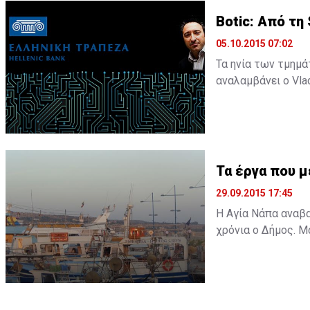
Botic: Από τη
05.10.2015 07:02
Τα ηνία των τμημ
αναλαμβάνει ο Vla
Ευρώπης για τεχνο
Τα έργα που 
29.09.2015 17:45
Η Αγία Νάπα αναβ
χρόνια ο Δήμος. Μ
φάση της ανάπλασ
ανέρχεται στα 3,5 εκατομμύρια ευρώ. Όπ
Καρούσος ...