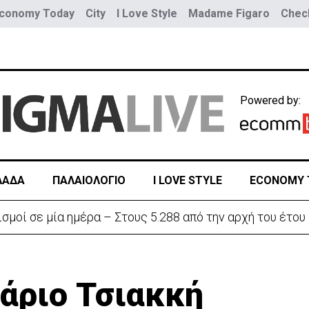
conomy Today
City
I Love Style
Madame Figaro
Check
Powered by:
ΛΑΔΑ
ΠΑΛΑΙΟΛΟΓΙΟ
I LOVE STYLE
ECONOMY 
ην «Corner» o Προύντζος - «Πληγώνει τις αναμνήσεις»
Μάριο Τσιακκή