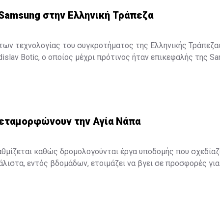
 Samsung στην Ελληνική Τράπεζα
άτων τεχνολογίας του συγκροτήματος της Ελληνικής Τράπεζα
dislav Botic, ο οποίος μέχρι πρότινος ήταν επικεφαλής της S
λογικές λύσεις που αφορούν επιχειρήσεις.
μεταμορφώνουν την Αγία Νάπα
αθμίζεται καθώς δρομολογούνται έργα υποδομής που σχεδίαζ
άλιστα, εντός βδομάδων, ετοιμάζει να βγει σε προσφορές γι
ης του παραλιακού μετώπου της Αγίας Νάπας- ένα πολεοδομι
ως δήλωσε ο Δήμαρχος Αγίας Νάπας Γιάννης