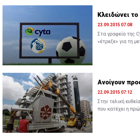
Κλειδώνει το 
23.09.2015 07:08
Στα γραφεία της C
«έτρεξε» για τη μ
αρμόδια για το πο
έκρινε ως πιο συμ
επόμενων εβδομάδω
Ανοίγουν προ
22.09.2015 07:12
Στην τελική ευθεί
που κατέχει η πρώ
οντότητα που χειρ