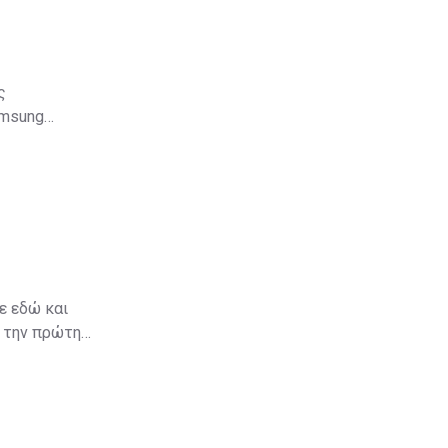
ς
amsung
ε εδώ και
α την πρώτη
κό έργο που