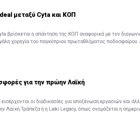
deal μεταξύ Cyta και ΚΟΠ
yta βρίσκεται η απάντηση της ΚΟΠ αναφορικά με τον διαγων
εγάλη χορηγία του παγκύπριου πρωταθλήματος ποδοσφαίρου. 
δόσφαιρο Ομοσπονδία αξιολόγησε τις προσφορές που είχε εν
φέρουσα την προσφορά της Cyta. Το deal θα τεθεί σε εφαρμο
ν, ωστόσο, σεζόν πλήρους ...
σφορές για την πρώην Λαϊκή
α εισέρχονται οι διαδικασίες για αποξένωση εργασιών και άλ
ην Λαϊκή Τράπεζα ή η Laiki Legacy, όπως ονομάζεται η σημερι
ίζεται τα περιουσιακά στοιχεία που απέμειναν στην τράπεζα.