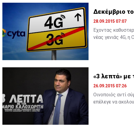
Δεκέμβριο το
28.09.2015 07:07
Έχοντας καθυστερή
νέας γενιάς 4G, η 
διαθέσιμο για του
«3 λεπτά» με
26.09.2015 07:26
Οινοποιός αντί σύ
επέλεγε να ακολου
λόγος για τον Mάρ
του ΔΣ της Τράπεζ
μοιράζει τον χρόνο