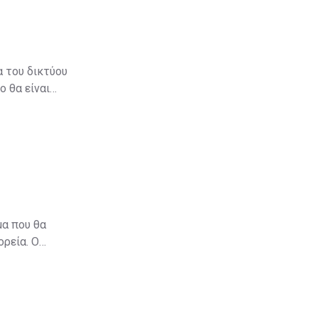
 του δικτύου
ο θα είναι
μα που θα
εία. Ο
λά και μέλος
. Σήμερα,