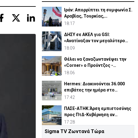
Ιράν: Απορρίπτει τη συμφωνία Σ.
Αραβίας, Τουρκίας,
Πακιστάν-«Μόνο στα χαρτιά»
18:17
ΔΗΣΥ σε ΑΚΕΛ για GSI:
«Ανατίναξαν τον μεγαλύτερο
ηλεκτροπαραγωγικό σταθμό»
18:09
Θέλει να ξαναζωντανέψει την
«Corner» o Προύντζος -
«Πληγώνει τις αναμνήσεις»
18:06
Hermes: Διακινούνται 36.000
επιβάτες την ημέρα στο
αεροδρόμιο Λάρνακας
17:42
ΠΑΣΕ-ΑΤΗΚ:Άρση εμπιστοσύνης
προς ΠτΔ-Κυβέρνηση αν
αντικατασταθεί ο Οικονομίδης
17:28
Sigma TV Ζωντανά Τώρα
Άγκυρα: Η «Συμφωνία της