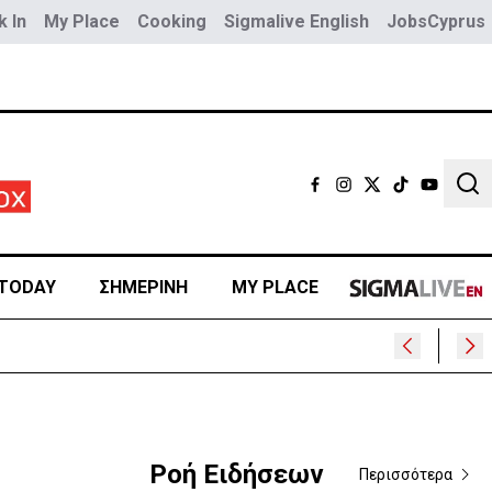
 In
My Place
Cooking
Sigmalive English
JobsCyprus
Sear
TODAY
ΣΗΜΕΡΙΝΗ
MY PLACE
Ροή Ειδήσεων
Περισσότερα