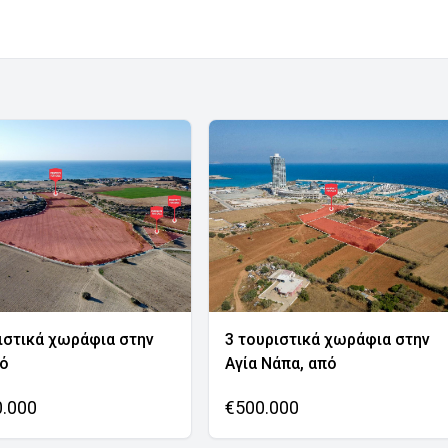
ιστικά χωράφια στην
3 τουριστικά χωράφια στην
νό
Αγία Νάπα, από
0.000
€500.000