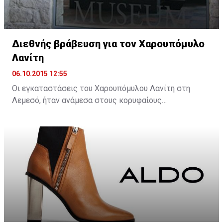
Διεθνής βράβευση για τον Χαρουπόμυλο
Λανίτη
06.10.2015 12:55
Οι εγκαταστάσεις του Χαρουπόμυλου Λανίτη στη
Λεμεσό, ήταν ανάμεσα στους κορυφαίους
τουριστικούς προορισμούς από όλη την Ευρώπη, που
βραβεύτηκαν από τον Ευρωπαϊκό οργανισμό European
Cultural Tourism Network (ECTN), στο πλαίσιο των
βραβείων «Αειφόρου και Πολιτιστικού Τουρισμού
2015».