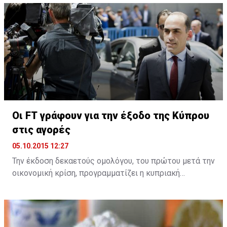
κατέγραψε το δεύτερο τρίμηνο του 2015 την
μικρότερη μείωση από το 2011.
Οι FT γράφουν για την έξοδο της Κύπρου
στις αγορές
05.10.2015 12:27
Την έκδοση δεκαετούς ομολόγου, του πρώτου μετά την
οικονομική κρίση, προγραμματίζει η κυπριακή
κυβέρνηση, σύμφωνα με δημοσίευμα των Financial
Times, που φιλοξενούν σχετική δήλωση του Υπουργού
Οικονομικών Χάρη Γεωργιάδη. Στόχος είναι η άντληση
1,5 δισεκατομμυρίων ευρώ πριν από το τέλος του