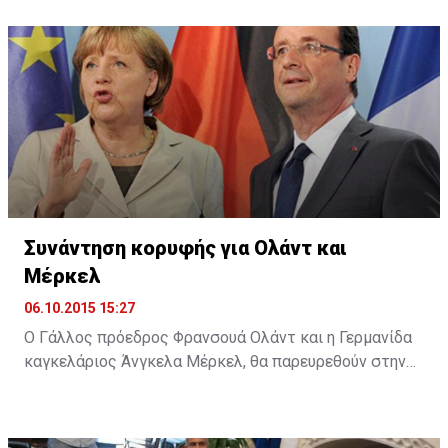
αναφέρει σχετική ανακοίνωση, με την υπογραφή του
Μανιφέστου το ΙΠΕ επιβεβαίωσε τη στήριξή του για
τη θέσπιση ενός πλαισίου για την υποστήριξη της
ίδρυσης και λειτουργίας νέων καινοτόμων
επιχειρήσεων στην Κύπρο, καθώς και τη βελτίωση του
επιχειρηματικού οικοσυστήματος.
Συνάντηση κορυφής για Ολάντ και
Μέρκελ
06.10.2015 15:27
Ο Γάλλος πρόεδρος Φρανσουά Ολάντ και η Γερμανίδα
καγκελάριος Άνγκελα Μέρκελ, θα παρευρεθούν στην
ολομέλεια του Ευρωπαϊκού Κοινοβουλίου (ΕΚ) στο
Στρασβούργο, στις 7 Οκτωβρίου, προκειμένου να
συζητήσουν με τους ευρωβουλευτές τα ζητήματα που