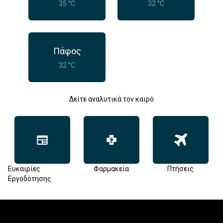
35 °C
32 °C
Πάφος
32 °C
Δείτε αναλυτικά τον καιρό
Ευκαιρίες
Φαρμακεία
Πτήσεις
Εργοδότησης
Footer