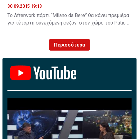
30.09.2015 19:13
Το Afterwork πάρτι “Milano da Bere” θα κάνει πρεμιέρα
για τέταρτη συνεχόμενη σεζόν, στον χώρο του Patio
Cocktail Bar την Πέμπτη 8 Οκτωβρίου στις 18:30 το
απόγευμα, επιφυλάσσοντας εκπλήξεις και
Περισσότερα
αναμνηστικά δώρα για το εκλεκτό του κοινό.