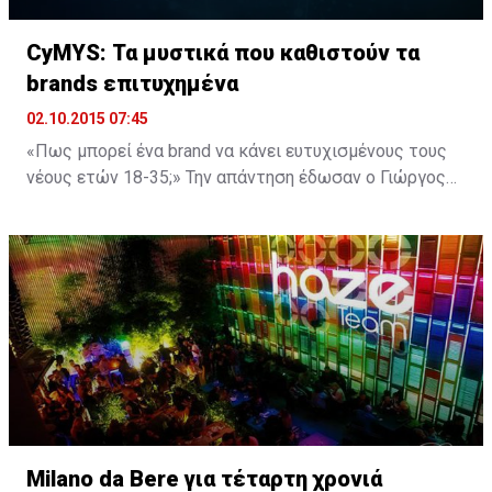
CyMYS: Τα μυστικά που καθιστούν τα
brands επιτυχημένα
02.10.2015 07:45
«Πως μπορεί ένα brand να κάνει ευτυχισμένους τους
νέους ετών 18-35;» Την απάντηση έδωσαν ο Γιώργος
Ζερβίδης, Ιδρυτής και Διευθύνων Σύμβουλος του
CyMYS και η συγγραφέας, inspirational speaker και
blogger Κατερίνα Τσεμπερλίδου στο συνέδριο που
διοργάνωσε ο CyMYS με τίτλο «Τα brands στο κυνήγι
της ευτυχίας». Κατά την διάρκεια του συνεδρίου, ...
Milano da Bere για τέταρτη χρονιά