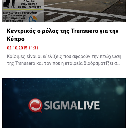
δρόμο για ...
Κεντρικός ο ρόλος της Transaero για την
Κύπρο
02.10.2015 11:31
Κρίσιμες είναι οι εξελίξεις που αφορούν την πτώχευση
της Transaero και τον που η εταιρεία διαδραματίζει σε
σχέση με την κυπριακή βιομηχανία τουρισμού. Η
θετική ανάγνωση των εξελίξεων αναφέρει ότι ο
έμμεσος ρόλος που η αεροπορική εταιρεία
διαδραματίζει στην Κύπρο, μπορεί να αντικατασταθεί
από άλλες εταιρείες. Στενός συνεργάτης της Biblio
Globus H Transaero αποτελεί τη δεύτερη μεγαλύτερη ...