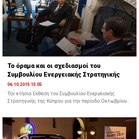
πρέπει να αντιμετωπίσει η ΕΕ.
Το όραμα και οι σχεδιασμοί του
Συμβουλίου Ενεργειακής Στρατηγικής
06.10.2015 15:05
Την ετήσια Εκθεση του Συμβουλίου Ενεργειακής
Στρατηγικής της Κύπρου για την περίοδο Οκτωβρίου
2014 με Σεπτεμβρίου 2015, επέδωσε στον Πρόεδρο
της Δημοκρατίας ο Πρόεδρος του Συμβουλίου
Ανδρέας Πουλλικάς. Παραλαμβάνοντας την Έκθεση, ο
Πρόεδρος Αναστασιάδης εξήρε το ρόλο του
Συμβουλίου και ανάλογων φορέων, σημειώνοντας ότι