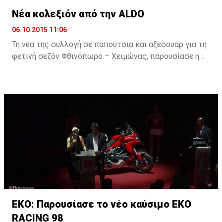
Νέα κολεξιόν από την ALDO
06.10.2015 11:06
Τη νέα της συλλογή σε παπούτσια και αξεσουάρ για τη
φετινή σεζόν Φθινόπωρο – Χειμώνας, παρουσίασε η
Aldo. Σε διάσκεψη Τύπου, που πραγματοποιήθηκε την
Τρίτη 6 Οκτωβρίου, στο κατάστημα Aldo, στο The Mall
of Cyprus, η εταιρεία παρουσίασε τις νέες τάσεις στη
μόδα του παπουτσιού και αξεσουάρ. Προτείνει
διαχρονικές καστόρινες γόβες ή μπαλαρίνες,
γυναικεία sneakers εμπνευσμένα από παπούτσια ...
ΕΚΟ: Παρουσίασε το νέο καύσιμο EKO
RACING 98