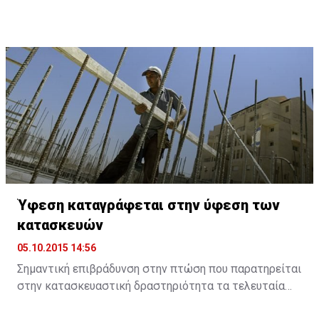
οι «Financial Times» και το «The Wall Street Journal», θα
παρευρεθεί στο φετινό Limassol Economic Forum,
όπου θα παρουσιάσει το μέλλον της Ελλάδας και του
ευρώ.
Ύφεση καταγράφεται στην ύφεση των
κατασκευών
05.10.2015 14:56
Σημαντική επιβράδυνση στην πτώση που παρατηρείται
στην κατασκευαστική δραστηριότητα τα τελευταία
χρόνια, αφού ο Δείκτης Παραγωγής στις Κατασκευές