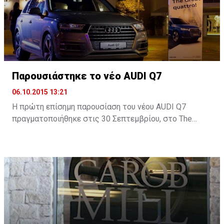
θα υπάρχει ακόμη μεγαλύτερη αξιοποίηση του
επιστημονικού προσωπικού ...
Παρουσιάστηκε το νέο AUDI Q7
06.10.2015 13:21
H πρώτη επίσημη παρουσίαση του νέου AUDI Q7
πραγματοποιήθηκε στις 30 Σεπτεμβρίου, στο Τhe
Yacht Club στη Μαρίνα Λεμεσού και δόθηκε σε όλους η
ευκαιρία να δουν από κοντά το νέο SUV της Audi.