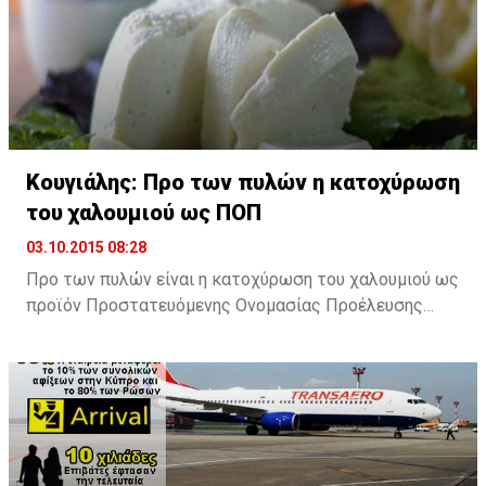
χρόνου, με την εφημερίδα να επικαλείται περί του
ποσού Κύπριο αξιωματούχο. Σημειώνεται δε ότι τα
μέτρα ...
Κουγιάλης: Προ των πυλών η κατοχύρωση
του χαλουμιού ως ΠΟΠ
03.10.2015 08:28
Προ των πυλών είναι η κατοχύρωση του χαλουμιού ως
προϊόν Προστατευόμενης Ονομασίας Προέλευσης
(ΠΟΠ), μετά από προσπάθειες δέκα και πλέον χρόνων,
δήλωσε ο Υπουργός Γεωργίας, Αγροτικής Ανάπτυξης
και Περιβάλλοντος, Νίκος Κουγιάλης, ο οποίος, είπε,
ότι “πριν από δύο μήνες περίπου η αίτηση μας
δημοσιεύτηκε στην επίσημη εφημερίδα της
Ευρωπαϊκής Επιτροπής ανοίγοντας ουσιαστικά το