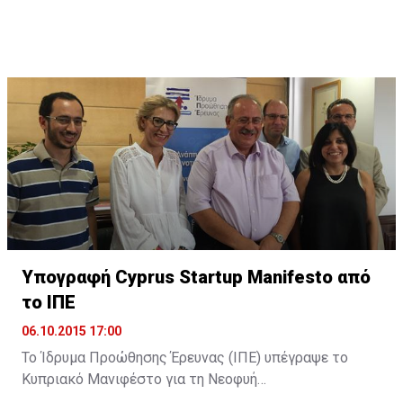
FAMOUS SPORTS διευρύνει περαιτέρω την γκάμα των
προϊόντων που αντιπροσωπεύουν στην κυπριακή
αγορά με δυο νέες συνεργασίες.
Υπογραφή Cyprus Startup Manifesto από
το ΙΠΕ
06.10.2015 17:00
Το Ίδρυμα Προώθησης Έρευνας (ΙΠΕ) υπέγραψε το
Κυπριακό Μανιφέστο για τη Νεοφυή
Επιχειρηματικότητα (Cyprus Startup Manifesto). Όπως