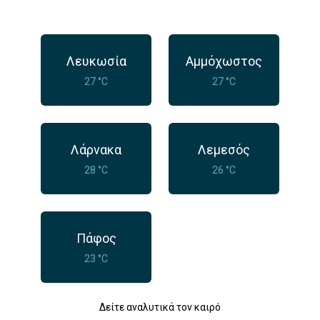
Λευκωσία
Αμμόχωστος
27 °C
27 °C
Λάρνακα
Λεμεσός
28 °C
26 °C
Πάφος
23 °C
Δείτε αναλυτικά τον καιρό