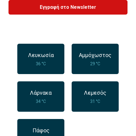
Εγγραφή στο Newsletter
Λευκωσία
Αμμόχωστος
36 °C
29 °C
Λάρνακα
Λεμεσός
34 °C
31 °C
Πάφος