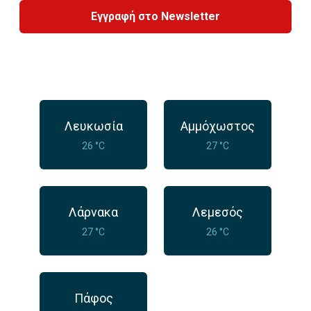
Εγγραφή στο Newsletter
Λευκωσία
Αμμόχωστος
26 °C
27 °C
Λάρνακα
Λεμεσός
27 °C
26 °C
Πάφος