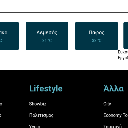
ακα
Λεμεσός
Πάφος
°C
31 °C
33 °C
Ευκα
Εργο
Lifestyle
Άλλα
ο
Showbiz
City
ο
Πολιτισμός
Economy To
Υγεία
Σημερινή