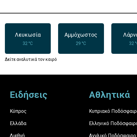
Λευκωσία
Αμμόχωστος
Λάρν
32 °C
29 °C
32 
Δείτε αναλυτικά τον καιρό
Footer
Ειδήσεις
Αθλητικά
Κύπρος
Κυπριακό Ποδόσφαιρ
Ελλάδα
Ελληνικό Ποδόσφαιρ
Διεθνή
Αγγλικό Ποδόσφαιρο