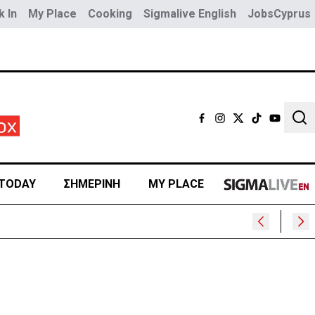
 In
My Place
Cooking
Sigmalive English
JobsCyprus
Sear
TODAY
ΣΗΜΕΡΙΝΗ
MY PLACE