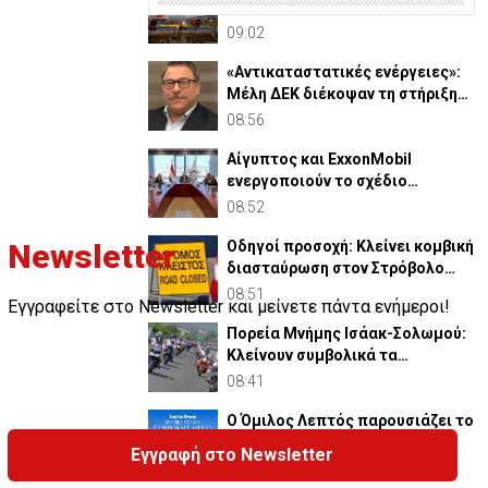
Στηρίζουμε την προτεινόμενη
εξαγορά easyJet από Apollo
09:02
«Αντικαταστατικές ενέργειες»:
Μέλη ΔΕΚ διέκοψαν τη στήριξη
σε Θεμιστοκλέους
08:56
Αίγυπτος και ExxonMobil
ενεργοποιούν το σχέδιο
αξιοποίησης Φ.Α από ΑΟΖ
08:52
Κύπρου
Οδηγοί προσοχή: Κλείνει κομβική
Newsletter
διασταύρωση στον Στρόβολο
λόγω έργων
08:51
Εγγραφείτε στο Newsletter και μείνετε πάντα ενήμεροι!
Πορεία Μνήμης Ισάακ-Σολωμού:
Κλείνουν συμβολικά τα
οδοφράγματα
08:41
Ο Όμιλος Λεπτός παρουσιάζει το
νέο του εταιρικό βίντεο
Εγγραφή στο Newsletter
08:30