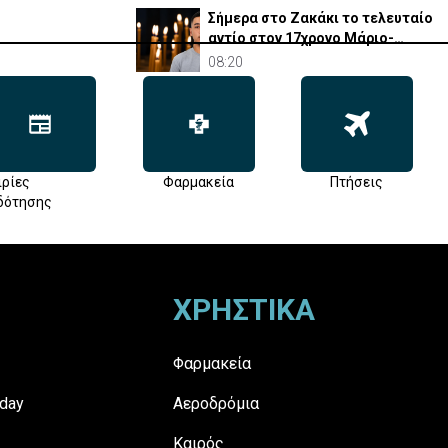
Σήμερα στο Ζακάκι το τελευταίο
αντίο στον 17χρονο Μάριο-
Γαβριήλ
08:20
ιρίες
Φαρμακεία
Πτήσεις
δότησης
ΧΡΗΣΤΙΚΑ
Φαρμακεία
day
Αεροδρόμια
Καιρός