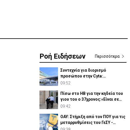
Ροή Ειδήσεων
Περισσότερα
Συντεχνία για διορισμό
προσώπου στην Cyta:
«Περίπτωση σύγκρουσης
09:52
συμφερόντων»
Πίσω στο ΗΒ για την κηδεία του
γιου του ο 37χρονος:«Είναι σε
άσχημη κατάσταση»
09:42
ΟΑΥ: Στήριξη από τον ΠΟΥ για τις
μεταρρυθμίσεις του ΓεΣΥ -
Θετική η αποτίμηση
09:38