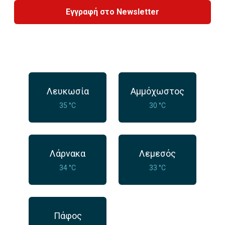
Εγγραφή στο Newsletter
Λευκωσία
Αμμόχωστος
35 °C
30 °C
Λάρνακα
Λεμεσός
34 °C
33 °C
Πάφος