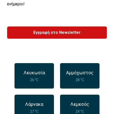
ενήμεροι!
Εγγραφή στο Newsletter
Λευκωσία
Αμμόχωστος
26 °C
28 °C
Λάρνακα
Λεμεσός
27 °C
24 °C