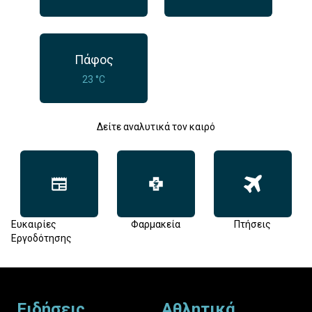
Πάφος
23 °C
Δείτε αναλυτικά τον καιρό
Ευκαιρίες
Φαρμακεία
Πτήσεις
Εργοδότησης
Footer
Ειδήσεις
Αθλητικά