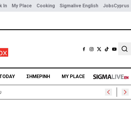
 In
My Place
Cooking
Sigmalive English
JobsCyprus
Sear
TODAY
ΣΗΜΕΡΙΝΗ
MY PLACE
υ