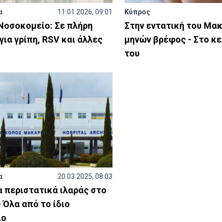
α
11.01.2026, 09:01
Κύπρος
Νοσοκομείο: Σε πλήρη
Στην εντατική του Μακ
για γρίπη, RSV και άλλες
μηνών βρέφος - Στο κελ
του
α
20.03.2025, 08:03
 περιστατικά ιλαράς στο
 Όλα από το ίδιο
ίο