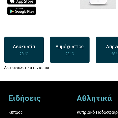
Λευκωσία
Αμμόχωστος
Λάρν
28 °C
28 °C
28 
Δείτε αναλυτικά τον καιρό
Footer
Ειδήσεις
Αθλητικά
Κύπρος
Κυπριακό Ποδόσφαιρ