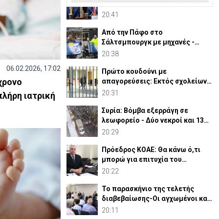
ικανοποιημένος από το έργο του
Χέγκσεθ στο Υπ. Άμυνας
20:41
Από την Πάφο στο
Σάλτσμπουργκ με μηχανές -
6.000 χιλιόμετρα για την ομάδα
20:38
τους
06.02.2026, 17:02
Πρώτο κουδούνι με
χρονο
απαγορεύσεις: Εκτός σχολείων
εμβλήματα κομμάτων και
20:31
πλήρη ιατρική
ομάδων
Συρία: Βόμβα εξερράγη σε
λεωφορείο - Δύο νεκροί και 13
τραυματίες (ΒΙΝΤΕΟ)
20:29
Πρόεδρος ΚΟΑΕ: Θα κάνω ό,τι
μπορώ για επιτυχία του
Οργανισμού
20:22
Το παρασκήνιο της τελετής
διαβεβαίωσης-Οι αγχωμένοι και
οι πιο.. χαλαροί (vid)
20:11