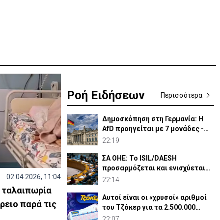
Ροή Ειδήσεων
Περισσότερα
Δημοσκόπηση στη Γερμανία: Η
AfD προηγείται με 7 μονάδες -
Διεύρυνε τη διαφορά
22:19
ΣΑ ΟΗΕ: Το ISIL/DAESH
προσαρμόζεται και ενισχύεται
02.04.2026, 11:04
στην Αφρική - Πώς απειλεί
22:14
η ταλαιπωρία
Αυτοί είναι οι «χρυσοί» αριθμοί
ρειο παρά τις
του Τζόκερ για τα 2.500.000
ευρώ
22:07