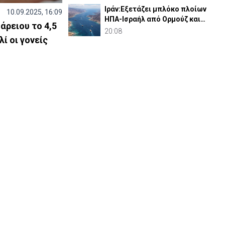
Ιράν:Εξετάζει μπλόκο πλοίων
10.09.2025, 16:09
ΗΠΑ-Ισραήλ από Ορμούζ και
άρειου το 4,5
πρόστιμα 20% του φορτίου
20:08
ί οι γονείς