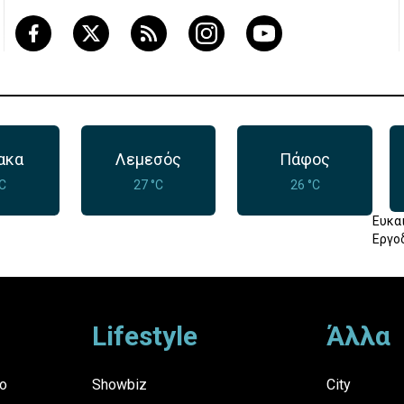
ακα
Λεμεσός
Πάφος
°C
27 °C
26 °C
Ευκα
Εργο
Lifestyle
Άλλα
ο
Showbiz
City