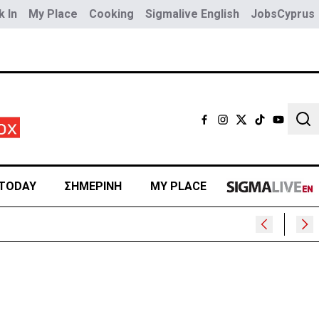
 In
My Place
Cooking
Sigmalive English
JobsCyprus
Sear
TODAY
ΣΗΜΕΡΙΝΗ
MY PLACE