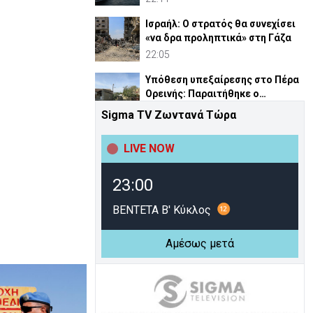
Ισραήλ: Ο στρατός θα συνεχίσει
«να δρα προληπτικά» στη Γάζα
22:05
Υπόθεση υπεξαίρεσης στο Πέρα
Ορεινής: Παραιτήθηκε ο
κοινοτάρχης (ΒΙΝΤΕΟ)
22:01
Sigma TV Ζωντανά Τώρα
Πλατάνια: «Λουκέτο» στο
LIVE NOW
κάμπινγκ λόγω εργασιών –
Τελεσίγραφο σε κατασκηνωτές
21:57
23:00
Ζελένσκι: Ζητά περισσότερους
πυραύλους αναχαίτισης από
ΒΕΝΤΕΤΑ Β' Κύκλος
ΝΑΤΟ
21:53
Αμέσως μετά
Αννίτα: Η συμφωνία για GSI είναι
καθοριστικό βήμα στον
ενεργειακό μας χάρτη
21:40
Νικόλας για GSI: Συγχαρητήρια