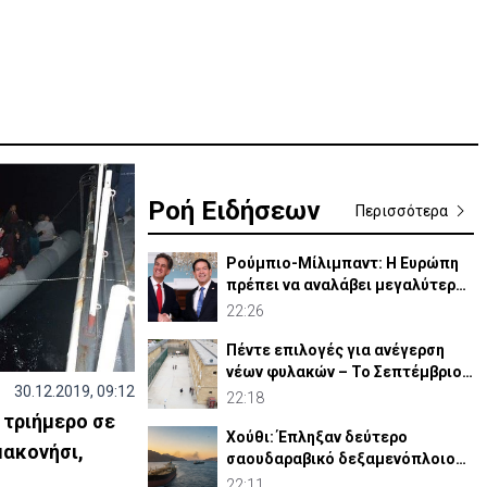
Ροή Ειδήσεων
Περισσότερα
Ρούμπιο-Μίλιμπαντ: Η Ευρώπη
πρέπει να αναλάβει μεγαλύτερο
ρόλο στην άμυνά της
22:26
Πέντε επιλογές για ανέγερση
νέων φυλακών – Το Σεπτέμβριο
30.12.2019, 09:12
το «Master Plan»
22:18
 τριήμερο σε
Χούθι: Έπληξαν δεύτερο
μακονήσι,
σαουδαραβικό δεξαμενόπλοιο
στον Κόλπο του Άντεν
22:11