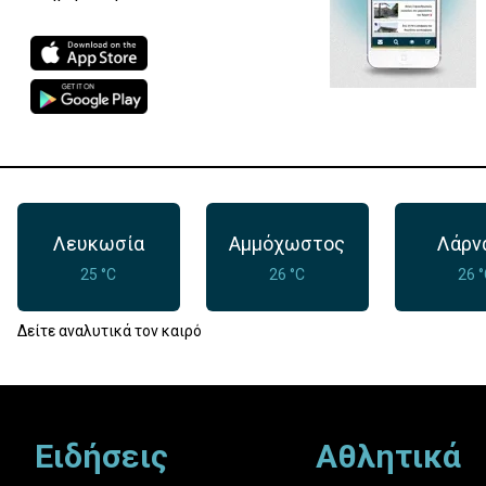
Λευκωσία
Αμμόχωστος
Λάρν
25 °C
26 °C
26 
Δείτε αναλυτικά τον καιρό
Footer
Ειδήσεις
Αθλητικά