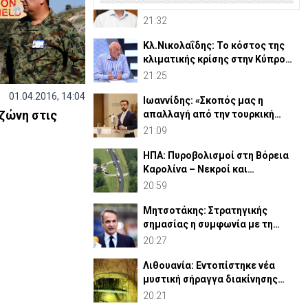
στην Ελλάδα –«Να τηρήσουμε τις
υποχρεώσεις μας»
21:32
Κλ.Νικολαΐδης: Το κόστος της
κλιματικής κρίσης στην Κύπρο
είναι τεράστιο (vid)
21:25
01.04.2016, 14:04
Ιωαννίδης: «Σκοπός μας η
ζώνη στις
απαλλαγή από την τουρκική
κατοχή- Αναγκαία η ενότητα»
21:09
ΗΠΑ: Πυροβολισμοί στη Βόρεια
Καρολίνα – Νεκροί και
τραυματίες
20:59
Μητσοτάκης: Στρατηγικής
σημασίας η συμφωνία με τη
Meridiam για GSI
20:27
Λιθουανία: Εντοπίστηκε νέα
μυστική σήραγγα διακίνησης
μεταναστών
20:21