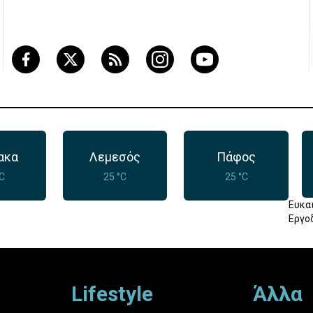
ακα
Λεμεσός
Πάφος
°C
25 °C
25 °C
Ευκα
Εργο
Lifestyle
Άλλα