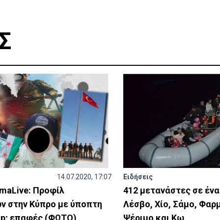
Σ
14.07.2020, 17:07
Ειδήσεις
maLive: Προφίλ
412 μετανάστες σε ένα
ν στην Κύπρο με ύποπτη
Λέσβο, Χίο, Σάμο, Φαρ
p; επαφές (ΦΩΤΟ)
Ψέριμο και Κω