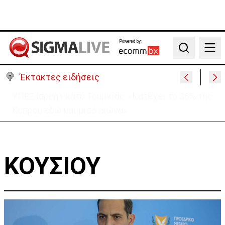
Powered by:
Search
Έκτακτες ειδήσεις
«Ήταν πολύ στενά.. οπότε κατεβήκαμε και
σταθήκαμε ακριβώς πάνω απ’ το πτώμα»
ΚΟΥΣΙΟΥ