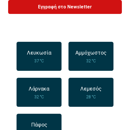
Εγγραφή στο Newsletter
Λευκωσία
Αμμόχωστος
37 °C
32 °C
Λάρνακα
Λεμεσός
32 °C
28 °C
Πάφος