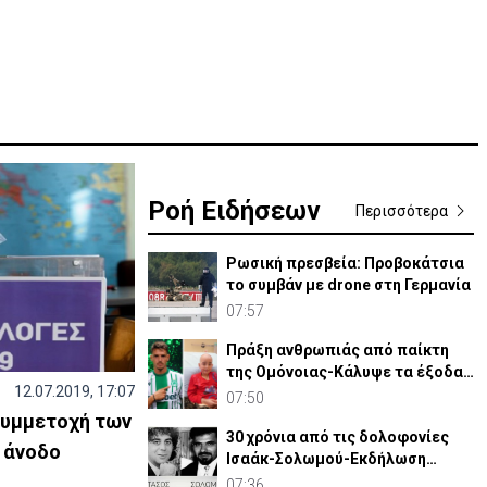
Ροή Ειδήσεων
Περισσότερα
Ρωσική πρεσβεία: Προβοκάτσια
το συμβάν με drone στη Γερμανία
07:57
Πράξη ανθρωπιάς από παίκτη
της Ομόνοιας-Κάλυψε τα έξοδα
12.07.2019, 17:07
νοσηλείας παιδιού
07:50
συμμετοχή των
30 χρόνια από τις δολοφονίες
 άνοδο
Ισαάκ-Σολωμού-Εκδήλωση
μνήμης απόψε στο Παραλίμνι
07:36