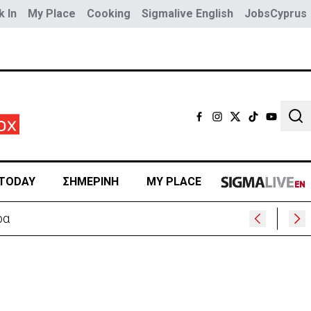
 In
My Place
Cooking
Sigmalive English
JobsCyprus
Sear
TODAY
ΣΗΜΕΡΙΝΗ
MY PLACE
ρα