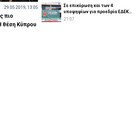
Σε επικύρωση και των 4
29.05.2019, 13:05
υποψηφίων για προεδρία ΕΔΕΚ
ις πιο
καλεί ο Κ. Μαυρονικόλας
21:07
Η θέση Κύπρου