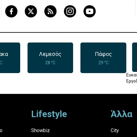
ακα
Λεμεσός
Πάφος
°C
28 °C
29 °C
Ευκα
Εργο
Lifestyle
Άλλα
ο
Showbiz
City