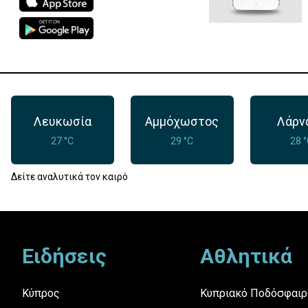
Λευκωσία
Αμμόχωστος
Λάρν
27 °C
29 °C
28 
Δείτε αναλυτικά τον καιρό
Footer
Ειδήσεις
Αθλητικά
Κύπρος
Κυπριακό Ποδόσφαιρ