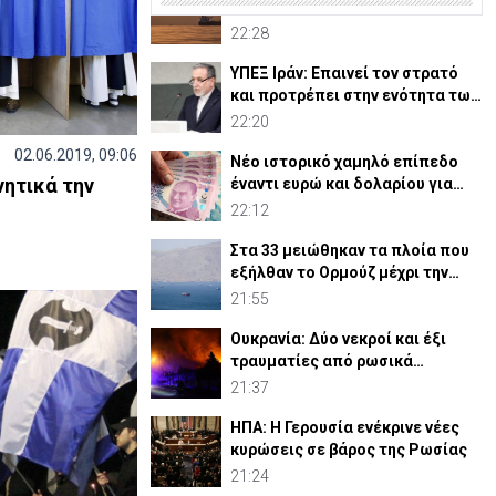
Αναμένεται σύντομα μια
συμφωνία για Ορμούζ
22:28
ΥΠΕΞ Ιράν: Επαινεί τον στρατό
και προτρέπει στην ενότητα των
μουσουλμάνων
22:20
02.06.2019, 09:06
Νέο ιστορικό χαμηλό επίπεδο
νητικά την
έναντι ευρώ και δολαρίου για
τουρκική λίρα
22:12
υ
Στα 33 μειώθηκαν τα πλοία που
εξήλθαν το Ορμούζ μέχρι την
Πέμπτη
21:55
Ουκρανία: Δύο νεκροί και έξι
τραυματίες από ρωσικά
πλήγματα
21:37
ΗΠΑ: Η Γερουσία ενέκρινε νέες
κυρώσεις σε βάρος της Ρωσίας
21:24