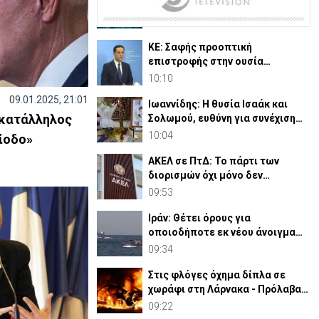
πίσω από το καλώδιο Ελλάδας–
Κύπρου–Ισραήλ
10:19
ΚΕ: Σαφής προοπτική
επιστροφής στην ουσία
Κυπριακού, η πρόθεση
10:10
Γκουτέρες
09.01.2025, 21:01
Ιωαννίδης: Η θυσία Ισαάκ και
 κατάλληλος
Σολωμού, ευθύνη για συνέχιση
αγώνα απελευθέρωσης
10:04
ρίοδο»
ΑΚΕΛ σε ΠτΔ: Το πάρτι των
διορισμών όχι μόνο δεν
τελείωσε, αλλά έχει ενταθεί
09:53
Ιράν: Θέτει όρους για
οποιοδήποτε εκ νέου άνοιγμα
των Στενών του Ορμούζ
09:34
Στις φλόγες όχημα δίπλα σε
χωράφι στη Λάρνακα - Πρόλαβαν
τα χειρότερα
09:22