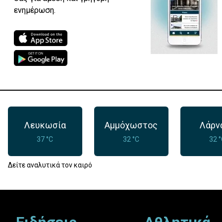
ενημέρωση.
Λευκωσία
Αμμόχωστος
Λάρν
37 °C
32 °C
32 
Δείτε αναλυτικά τον καιρό
Footer