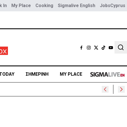
 In
My Place
Cooking
Sigmalive English
JobsCyprus
Sear
TODAY
ΣΗΜΕΡΙΝΗ
MY PLACE