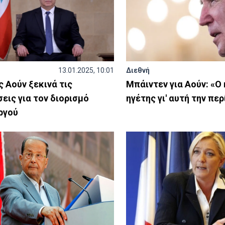
13.01.2025, 10:01
Διεθνή
 Αούν ξεκινά τις
Μπάιντεν για Αούν: «Ο
εις για τον διορισμό
ηγέτης γι' αυτή την πε
ργού