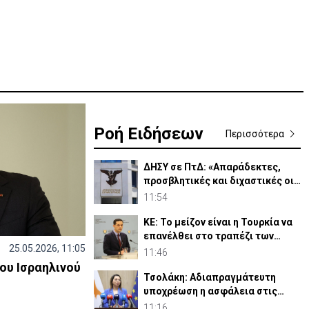
Ροή Ειδήσεων
Περισσότερα
ΔΗΣΥ σε ΠτΔ: «Απαράδεκτες,
προσβλητικές και διχαστικές οι
αναφορές του»
11:54
ΚΕ: Το μείζον είναι η Τουρκία να
επανέλθει στο τραπέζι των
25.05.2026, 11:05
διαπραγματεύσεων
11:46
ου Ισραηλινού
Τσολάκη: Αδιαπραγμάτευτη
υποχρέωση η ασφάλεια στις
μεταφορές
11:16