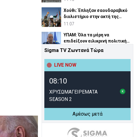
Χούθι: Έπληξαν σαουδαραβικό
διυλιστήριο στην ακτή της
Ερυθράς Θάλασσας
11:07
ΥΠΑΜ: Όλα τα μέρη να
επιδείξουν ειλικρινή πολιτική
βούληση στο Κυπριακό
10:56
Sigma TV Ζωντανά Τώρα
Μεγάλο πακέτο όπλων από
LIVE NOW
Τουρκία προς Ουκρανία -Κίνηση
με μήνυμα προς Μόσχα;
10:46
08:10
Πραγματοποίηθηκε το
μνημόσυνο των 30 χρόνων από
ΧΡΥΣΩΜΑΓΕΙΡΕΜΑΤΑ
τις θυσίες Ισαάκ-Σολωμού (pic)
10:39
SEASON 2
Χάλκινος Προμηθέας 15 μέτρων
Αμέσως μετά
υψώνεται δίπλα στη βάση
SpaceX του Έλον Μασκ
10:25
GSI: Η γεωπολιτική «σκακιέρα»