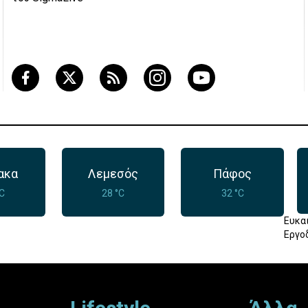
ακα
Λεμεσός
Πάφος
°C
28 °C
32 °C
Ευκα
Εργο