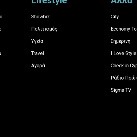
Lifestyle
Άλλα
ο
Showbiz
City
ο
Πολιτισμός
Economy To
Υγεία
Σημερινή
ο
Travel
I Love Style
Αγορά
Check in Cy
Ράδιο Πρώτ
Sigma TV