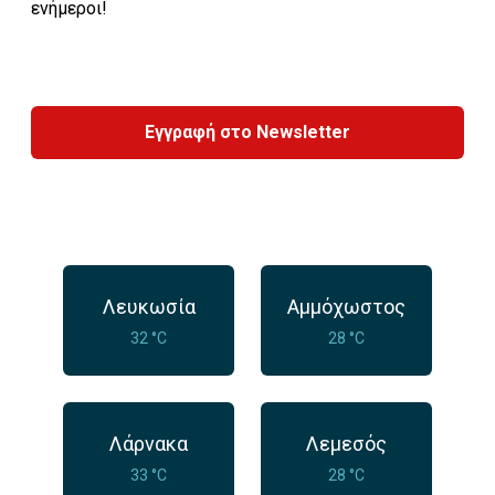
ενήμεροι!
Εγγραφή στο Newsletter
Λευκωσία
Αμμόχωστος
32 °C
28 °C
Λάρνακα
Λεμεσός
33 °C
28 °C