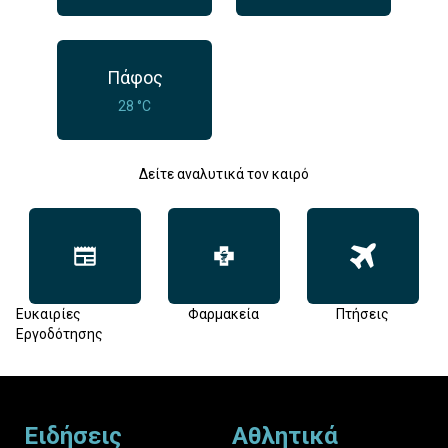
Πάφος
28 °C
Δείτε αναλυτικά τον καιρό
Ευκαιρίες
Φαρμακεία
Πτήσεις
Εργοδότησης
Footer
Ειδήσεις
Αθλητικά