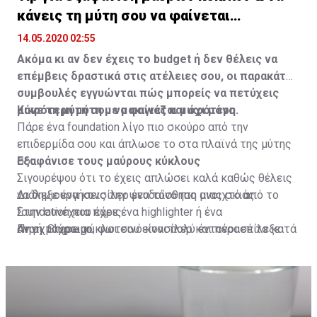
κάνεις τη μύτη σου να φαίνεται
μικρότερη
14.05.2020 02:55
Ακόμα κι αν δεν έχεις το budget ή δεν θέλεις να
επέμβεις δραστικά στις ατέλειες σου, οι παρακάτω
συμβουλές εγγυώνται πώς μπορείς να πετύχεις
μικρότερη μύτη με μακιγιάζ και όχι μόνο.
Κάνε τη μύτη σου να φαίνεται μικρότερη
Πάρε ένα foundation λίγο πιο σκούρο από την
επιδερμίδα σου και άπλωσε το στα πλαϊνά της μύτης
σου.
Εξαφάνισε τους μαύρους κύκλους
Σιγουρέψου ότι το έχεις απλώσει καλά καθώς θέλεις
να δημιουργήσεις την ψευδαίσθηση μιας σκιάς.
Διάλεξε ένα κονσίλερ ένα τόνο πιο ανοιχτό από το
Στην συνέχεια πάρε ένα highlighter ή ένα
foundation που έχεις.
ανοιχτόχρωμο, φωτεινό κονσίλερ και πέρασέ το κατά
Αν οι μαύροι κύκλοι σου είναι πολύ έντονοι επίλεξε
Πηγή: Shape.gr
μήκος της γέφυρας της μύτης.
ένα που να είναι δύο τόνους πιο ανοιχτόχρωμο.
Η αντίθεση των χρωμάτων θα κάνει την μύτη σου να
Βάλε μικρές τελίτσες κονσίλερ κάτω από τα μάτια
φαίνεται μικρότερη.
σου.
Χρησιμοποίησε την άκρη του δαχτύλου σου και χτύπα
ελαφρά το κονσίλερ πάνω στην επιδερμίδα σου μέχρι