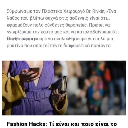
Σύμφωνα με τον Πλαστικό Χειρουργό Dr. Rivkin, «Ένα
λάθος που βλέπω συχνά στις ασθενείς είναι ότι
εφαρμόζουν πολύ σύνθετες θεραπείες. Πρέπει να
γνωρίζουμε τον εαυτό μας και να καταλαβαίνουμε ότι
δεν θα μπορέσουμε να ακολουθήσουμε για πολύ μια
Πηγή: shape.gr
ρουτίνα που απαιτεί πέντε διαφορετικά προϊόντα
κάθε βράδυ. Πολλές γυναίκες το προσπαθούν και
καταλήγουν να τα παρατήσουν και να κάνουν το
ελάχιστο δυνατό. Μια καλύτερη στρατηγική θα ήταν
να επιλέξεις δύο ή τρία προϊόντα, να συνηθίσεις αυτή
τη ρουτίνα και να την διατηρήσεις για ένα μεγάλο
χρονικό διάστημα. Η ποιότητα των προϊόντων που
χρησιμοποιείς είναι σημαντική, αλλά είναι ακόμη πιο
σημαντικό να χρησιμοποιείς με συνέπεια κάτι κάθε
πρωί και βράδυ».
Fashion Hacks: Τί είναι και ποιο είναι το