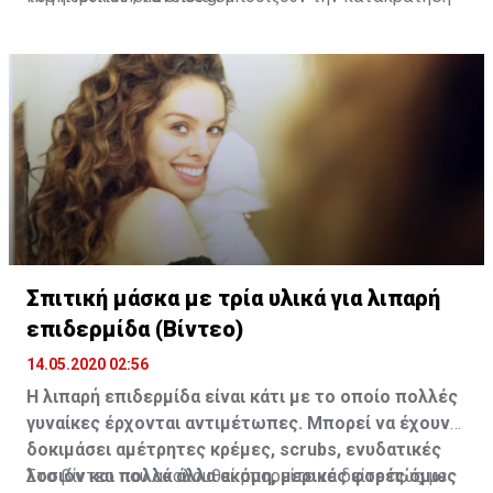
υγρών και το πρήξιμο. Αφήστε ένα αγγούρι στο ψυγείο
για λίγη ώρα, κόψτε δύο φέτες και ακουμπήστε τις
στα μάτια σας για 10 λεπτά.
Σπιτική μάσκα με τρία υλικά για λιπαρή
επιδερμίδα (Βίντεο)
14.05.2020 02:56
Η λιπαρή επιδερμίδα είναι κάτι με το οποίο πολλές
γυναίκες έρχονται αντιμέτωπες. Μπορεί να έχουν
δοκιμάσει αμέτρητες κρέμες, scrubs, ενυδατικές
λοσιόν και πολλά άλλα ακόμη, μερικές φορές όμως
Στο βίντεο που ακολουθεί μπορείτε να δείτε πώς με