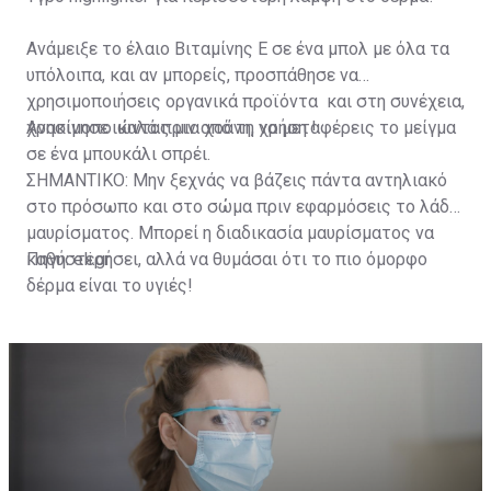
Ανάμειξε το έλαιο Βιταμίνης Ε σε ένα μπολ με όλα τα
υπόλοιπα, και αν μπορείς, προσπάθησε να
χρησιμοποιήσεις οργανικά προϊόντα και στη συνέχεια,
χρησιμοποιώντας μια χοάνη, να μεταφέρεις το μείγμα
Ανακίνησε καλά πριν από τη χρήση !
σε ένα μπουκάλι σπρέι.
ΣΗΜΑΝΤΙΚΟ: Μην ξεχνάς να βάζεις πάντα αντηλιακό
στο πρόσωπο και στο σώμα πριν εφαρμόσεις το λάδι
μαυρίσματος. Μπορεί η διαδικασία μαυρίσματος να
καθυστερήσει, αλλά να θυμάσαι ότι το πιο όμορφο
Πηγή: eli.gr
δέρμα είναι το υγιές!