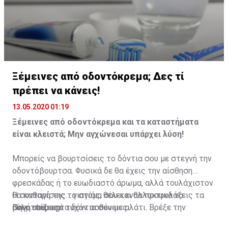
να πετύχεις ένα ομοιόμορφο αποτέλεσμα.
Ποτέ μην τρίβεις το κονσίλερ πάνω στην επιδερμίδα.
Αν οι μαύροι κύκλοι είναι πολύ επίμονοι
χρησιμοποίησε μια κρέμα ματιών που να περιέχει
βιταμίνη Κ.
Ξέμεινες από οδοντόκρεμα; Δες τί
πρέπει να κάνεις!
13.05.2020 01:19
Ξέμεινες από οδοντόκρεμα και τα καταστήματα
είναι κλειστά; Μην αγχώνεσαι υπάρχει λύση!
Μπορείς να βουρτσίσεις το δόντια σου με στεγνή την
οδοντόβουρτσα. Φυσικά δε θα έχεις την αίσθηση
φρεσκάδας ή το ευωδιαστό άρωμα, αλλά τουλάχιστον
θα καθαρίσεις το στόμα σου και θα προφυλάξεις τα
Η συνταγή της… γιαγιάς, θέλει εναλλακτικά να
ούλα σου, από τυχόν ασθένειες.
βουρτσίζεις τα δόντια σου με αλάτι. Βρέξε την
Πηγή:shape.gr
οδοντόβουρτσα σου, τοποθέτησε λίγο αλάτι και