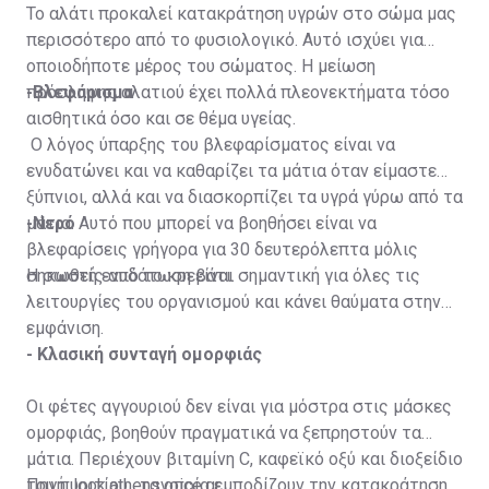
Το αλάτι προκαλεί κατακράτηση υγρών στο σώμα μας
περισσότερο από το φυσιολογικό. Αυτό ισχύει για
οποιοδήποτε μέρος του σώματος. Η μείωση
πρόσληψης αλατιού έχει πολλά πλεονεκτήματα τόσο
-Βλεφάρισμα
αισθητικά όσο και σε θέμα υγείας.
Ο λόγος ύπαρξης του βλεφαρίσματος είναι να
ενυδατώνει και να καθαρίζει τα μάτια όταν είμαστε
ξύπνιοι, αλλά και να διασκορπίζει τα υγρά γύρω από τα
μάτια. Αυτό που μπορεί να βοηθήσει είναι να
-Νερό
βλεφαρίσεις γρήγορα για 30 δευτερόλεπτα μόλις
σηκωθείς από το κρεβάτι.
Η σωστή ενυδάτωση είναι σημαντική για όλες τις
λειτουργίες του οργανισμού και κάνει θαύματα στην
εμφάνιση.
- Κλασική συνταγή ομορφιάς
Οι φέτες αγγουριού δεν είναι για μόστρα στις μάσκες
ομορφιάς, βοηθούν πραγματικά να ξεπρηστούν τα
μάτια. Περιέχουν βιταμίνη C, καφεϊκό οξύ και διοξείδιο
του πυριτίου , τα οποία εμποδίζουν την κατακράτηση
Πηγή: look.athensvoice.gr