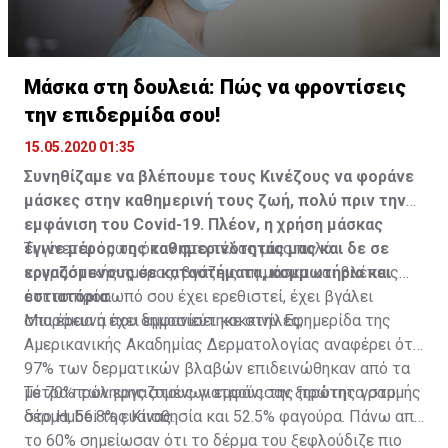
Μάσκα στη δουλειά: Πώς να φροντίσεις
την επιδερμίδα σου!
15.05.2020 01:35
Συνηθίζαμε να βλέπουμε τους Κινέζους να φοράνε
μάσκες στην καθημερινή τους ζωή, πολύ πριν την
εμφάνιση του Covid-19. Πλέον, η χρήση μάσκας
έγινε μέρος της καθημερινότητάς μας και δε σε
Τι γίνεται όμως όταν στο τέλος μιας πολύ
εργαζόμενους σε καταστήματα, κομμωτήρια και
κουραστικής ημέρας, βγάζεις τη μάσκα και βλέπεις
εστιατόρια.
ότι το πρόσωπό σου έχει ερεθιστεί, έχει βγάλει
σπυράκια ή έχει εμφανίσει κοκκινίλες;
Μια έρευνα που δημοσιεύτηκε στην Εφημερίδα της
Αμερικανικής Ακαδημίας Δερματολογίας αναφέρει ότι
97% των δερματικών βλαβών επιδεινώθηκαν από τα
μέτρα πρόληψης στους γιατρούς της πρώτης γραμμής
Το 70% των εργαζομένων εμφάνισαν ξηρότητα στο
στο Hubei της Κίνας.
δέρμα, 56.8% ευαισθησία και 52.5% φαγούρα. Πάνω από
το 60% σημείωσαν ότι το δέρμα του ξεφλούδιζε πιο