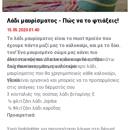
Λάδι μαυρίσματος - Πώς να το φτιάξεις!
15.05.2020 01:40
Το λάδι μαυρίσματος είναι το must προϊόν που
έχουμε πάντα μαζί μας το καλοκαίρι, και με το δίκιο
του! Ένα μαυρισμένο σώμα μας κάνει πιο
ελκυστικούς και όλα τα καλοκαιρινά outfits
Αυτό που πρέπει να κάνεις είναι να δεις παρακάτω
δείχνουν αυτομάτως καλύτερα.
πως θα κάνεις μόνη σου το καλύτερο λάδι
μαυρίσματος που θα χρησιμοποιείς κάθε καλοκαίρι,
γιατί είναι οργανικό και μπορείς να το προσαρμόσεις
Υλικά
στις ανάγκες του δέρματός σου.
3 κουταλιές της σούπας λάδι βιταμίνης Ε
½ φλιτζάνι λάδι Jojoba
½ Φλιτζάνι λάδι καρύδας
Προαιρετικά:
Yγρό highlighter για περισσότερη λάμψη στο δέρμα!