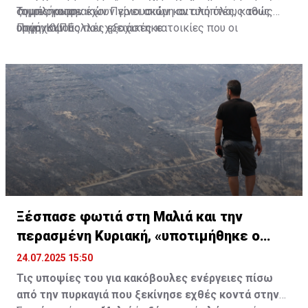
συμπλήρωσε.
Τουρκοκυπριακών Περιουσιών και από όλους τους
ζημιές να μην έχουν γίνει ακόμη αντιληπτές, καθώς
οργανισμούς που χρειάστηκε.
υπάρχουν πολλές εξοχικές κατοικίες που οι
Πηγή: ΚΥΠΕ
ιδιοκτήτες τους τις επισκέπτονται Σαββατοκύριακα ή
Τετάρτες, ενώ σημείωσε ότι «η Επαρχιακή Διοίκηση
είναι δίπλα μας για να τις καταγράφει ανά πάσα
στιγμή».
Ξέσπασε φωτιά στη Μαλιά και την
περασμένη Κυριακή, «υποτιμήθηκε ο
κίνδυνος»
24.07.2025 15:50
Τις υποψίες του για κακόβουλες ενέργειες πίσω
από την πυρκαγιά που ξεκίνησε εχθές κοντά στην