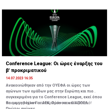
Conference League: Οι ώρες έναρξης του
β' προκριματικού
14.07.2023 16:35
Ανακοινώθηκαν από την ΟΥΕΦΑ οι ώρες των
αγώνων των ομάδων μας στην Ευρώπη και πιο
συγκεκριμένα για το Conference League, εκεί όπου
θα συμμετέχουν οι ΑΕΚ, Ομόνοια και ΑΠΟΕΛ.
Και με τη βούλα Παπανικολάου στον Ολυμπιακό!
Πρώτοι αγώνες