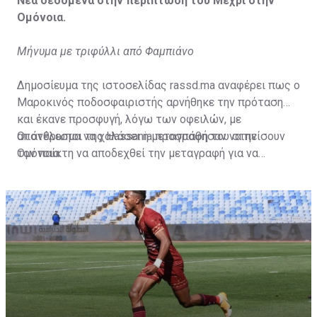
Νέα δεδομένα στην περίπτωση του Μεχρί στην
Ομόνοια.
Μήνυμα με τριφύλλι από Φαμπιάνο
Δημοσίευμα της ιστοσελίδας rassd.ma αναφέρει πως ο
Μαροκινός ποδοσφαιριστής αρνήθηκε την πρόταση
και έκανε προσφυγή, λόγω των οφειλών, με
αποτέλεσμα να χαλάσει η μεταγραφή του στην
Οι άνθρωποι της Hassania προσπάθησαν να πείσουν
Ομόνοια.
τον παίκτη να αποδεχθεί την μεταγραφή για να
επωφεληθεί και ο ίδιος από το ποσό που θα κόστιζε η
μετακίνησή του, αλλά ο παίκτης αρνήθηκε και επέμεινε
να λύσει το συμβόλαιό του, ώστε να μετακομίσει
ελεύθερα σε οποιαδήποτε νέα ομάδα το τρέχον
καλοκαίρι.