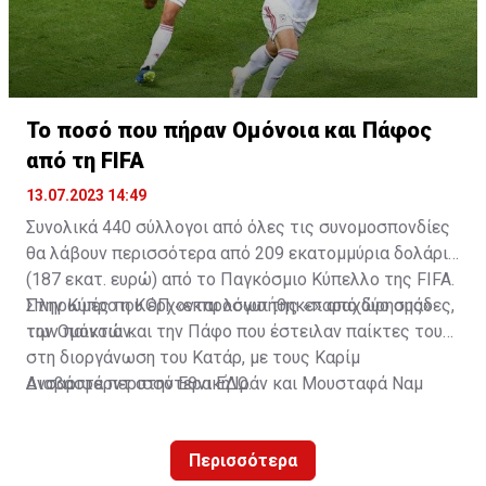
A post shared by OMONOIA FC (@omonoiafootball)
Το ποσό που πήραν Ομόνοια και Πάφος
από τη FIFA
13.07.2023 14:49
Συνολικά 440 σύλλογοι από όλες τις συνομοσπονδίες
θα λάβουν περισσότερα από 209 εκατομμύρια δολάρια
(187 εκατ. ευρώ) από το Παγκόσμιο Κύπελλο της FIFA.
Πληρωμές που έρχονται λόγω της «παραχώρησης»
Στην Κύπρο η ΚΟΠ «εκπροσωπήθηκε» από δύο ομάδες,
των παικτών.
την Ομόνοια και την Πάφο που έστειλαν παίκτες τους
στη διοργάνωση του Κατάρ, με τους Καρίμ
Ανσαριφάρντ στην Εθνική Ιράν και Μουσταφά Ναμ
Διαβάστε περισσότερα
ΕΔΩ
.
στην Εθνική Σενεγάλης.
Περισσότερα