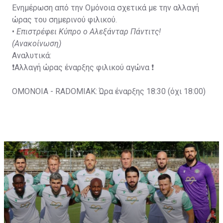
Ενημέρωση από την Ομόνοια σχετικά με την αλλαγή
ώρας του σημερινού φιλικού.
•
Επιστρέφει Κύπρο ο Αλεξάνταρ Πάντιτς!
(Ανακοίνωση)
Αναλυτικά:
❗️Αλλαγή ώρας έναρξης φιλικού αγώνα ❗️
OMONOIA - RADOMIAK: Ώρα έναρξης 18:30 (όχι 18:00)
Ζωντανά μέσω του OFC TV exclusive θα προβληθεί και
το τρίτο φιλικό παιχνίδι της ομάδας μας στην
Πολωνία!
pic.twitter.com/sAN4Hjjmql
— OMONOIA FC (@OMONOIAfootball)
July 15, 2023