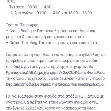
18:00
– Τετάρτη | 09:00 – 14:00
– Ημέρα αγώνα | 09:00 – 14:00 και 16:00 – 18:00
Τρόποι Πληρωμής
– Green Boutique Παπανικολή, Νήσου και Λεμεσού:
μετρητά & πιστωτική και χρεωστική κάρτα
– Online Ticketing: Πιστωτική και χρεωστική κάρτα
Σύμφωνα με τη νομοθεσία για να μπορεί ο φίλαθλος να
προμηθευτεί εισιτήριο και να εισέρχεται σε στάδια
που διεξάγονται αγώνες πρώτης κατηγορίας, θα
πρέπει απαραιτήτως να έχει εκδώσει Κάρτα Φιλάθλου,
Κρατήσεις ΑΜΕΑ (μέχρι τις 17/07/2023)
την οποία υποχρεούται να επιδεικνύει κατά την είσοδό
του στο στάδιο και κατά την αγορά του εισιτηρίου.
Έχουμε στην διάθεση μας 14 θέσεις για τροχοκάθισμα.
Για να εξασφαλίσουν είσοδο στο στάδιο ΓΣΠ άτομα με
αναπηρία, θα πρέπει να επικοινωνούν έγκαιρα στο
τηλέφωνο 22025429, ώστε να κρατήσουν τη θέση