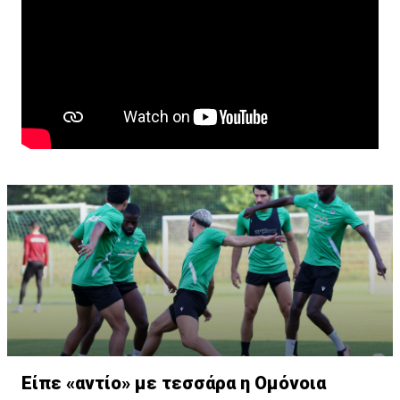
Είπε «αντίο» με τεσσάρα η Ομόνοια