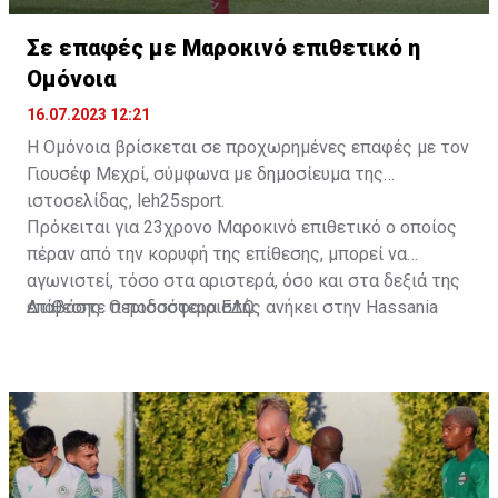
Σε επαφές με Μαροκινό επιθετικό η
Ομόνοια
16.07.2023 12:21
Η Ομόνοια βρίσκεται σε προχωρημένες επαφές με τον
Γιουσέφ Μεχρί, σύμφωνα με δημοσίευμα της
ιστοσελίδας, leh25sport.
Πρόκειται για 23χρονο Μαροκινό επιθετικό ο οποίος
πέραν από την κορυφή της επίθεσης, μπορεί να
αγωνιστεί, τόσο στα αριστερά, όσο και στα δεξιά της
επίθεσης. Ο ποδοσφαιριστής ανήκει στην Hassania
Διαβάστε περισσότερα
ΕΔΩ
.
d'Agadir με την οποία διατηρεί συμβόλαιο μέχρι το
2026.