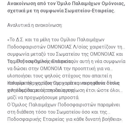
Ανακοίνωση από τον Όμιλο Παλαιμάχων Ομόνοιας,
σχετικά με τη συμφωνία Σωματείου-Εταιρείας.
Αναλυτικά η ανακοίνωση:
«Το Δ.Σ. και τα μέλη του Ομίλου Παλαιμάχων
Ποδοσφαιριστών ΟΜΟΝΟΙΑΣ Λ/σίας χαιρετίζουν τη
συμφωνία μεταξύ του Σωματείου της ΟΜΟΝΟΙΑΣ και
της Ποδοσφαιρικής Εταιρείας.
Τα μέλη του Ομίλου ευελπιστούν αυτή η νέα συμφωνία
να δώσει στην ΟΜΟΝΟΙΑ την προοπτική για να
υλοποιήσει τους ψηλούς στόχους που απαιτεί η
ιστορία της, χαρίζοντας χαρά και περηφάνια στους
Καλούμε όλους τους Ομονοιάτες να σταθούν δίπλα
χιλιάδες πιστούς οπαδούς της.
στην ομάδα με πίστη και αφοσίωση έτσι ώστε όλοι
μαζί να προχωρήσουμε μπροστά.
Ο Όμιλος Παλαιμάχων Ποδοσφαιριστών παραμένει
στη διάθεση τόσο του Σωματείου όσο και της
Ποδοσφαιρικής Εταιρείας για κάθε δυνατή βοήθεια».