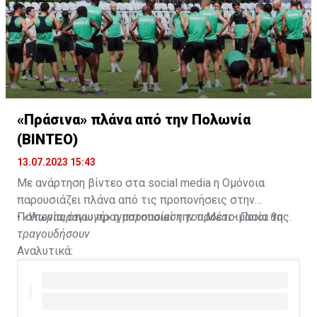
«Πράσινα» πλάνα από την Πολωνία
(ΒΙΝΤΕΟ)
13.07.2023 15:43
Με ανάρτηση βίντεο στα social media η Ομόνοια
παρουσιάζει πλάνα από τις προπονήσεις στην
Πολωνία, όπου πραγματοποιεί την προετοιμασία της.
•
«Υπερπαραγωγή» η παρουσίαση του Μέσι - Ποιοι θα
τραγουδήσουν
Αναλυτικά: