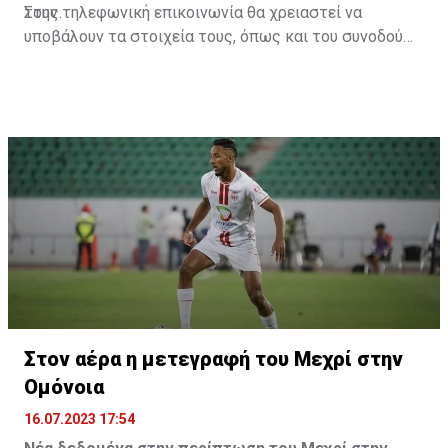
τους.
Στην τηλεφωνική επικοινωνία θα χρειαστεί να
υποβάλουν τα στοιχεία τους, όπως και του συνοδού
τους. Τα στοιχεία που χρειάζονται είναι:
ονοματεπώνυμο, αριθμός πινακίδας αυτοκινήτου,
κάρτα ΑμεΑ και αριθμός κάρτας φιλάθλου του
συνοδού.»
Στον αέρα η μετεγραφή του Μεχρί στην
Ομόνοια
16.07.2023 17:54