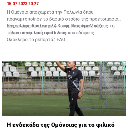
15.07.2023 20:27
Η Ομόνοια αποχαιρετά την Πολωνία όπου
πραγαμτοποίησε το βασικό στάδιο της προετοιμασίας
της, επικρατώντας με 4-1 της Ραντόμιακ στο
Κακουλλής, Κουλιμπαλί, Κούσουλος και Μπέζους τα
τελευταίο φιλικό επί Πολωνικού εδάφους.
τέρματα για τους πράσινους.
Ολόκληρο το ρεπορτάζ
ΕΔΩ
.
Η ενδεκάδα της Ομόνοιας για το φιλικό