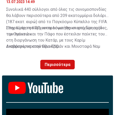
13.07.2023 14:49
Συνολικά 440 σύλλογοι από όλες τις συνομοσπονδίες
θα λάβουν περισσότερα από 209 εκατομμύρια δολάρια
(187 εκατ. ευρώ) από το Παγκόσμιο Κύπελλο της FIFA.
Πληρωμές που έρχονται λόγω της «παραχώρησης»
Στην Κύπρο η ΚΟΠ «εκπροσωπήθηκε» από δύο ομάδες,
των παικτών.
την Ομόνοια και την Πάφο που έστειλαν παίκτες τους
στη διοργάνωση του Κατάρ, με τους Καρίμ
Ανσαριφάρντ στην Εθνική Ιράν και Μουσταφά Ναμ
Διαβάστε περισσότερα
ΕΔΩ
.
στην Εθνική Σενεγάλης.
Περισσότερα