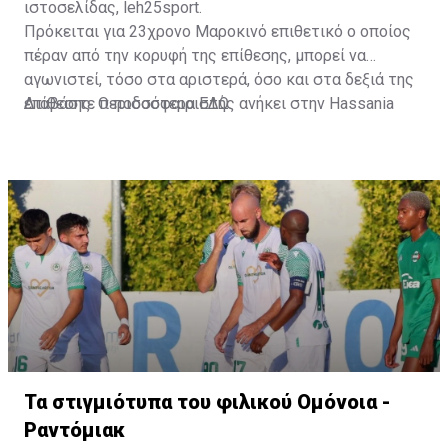
ιστοσελίδας, leh25sport.
Πρόκειται για 23χρονο Μαροκινό επιθετικό ο οποίος
πέραν από την κορυφή της επίθεσης, μπορεί να
αγωνιστεί, τόσο στα αριστερά, όσο και στα δεξιά της
επίθεσης. Ο ποδοσφαιριστής ανήκει στην Hassania
Διαβάστε περισσότερα
ΕΔΩ
.
d'Agadir με την οποία διατηρεί συμβόλαιο μέχρι το
2026.
Τα στιγμιότυπα του φιλικού Ομόνοια -
Ραντόμιακ