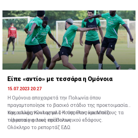
Είπε «αντίο» με τεσσάρα η Ομόνοια
15.07.2023 20:27
Η Ομόνοια αποχαιρετά την Πολωνία όπου
πραγαμτοποίησε το βασικό στάδιο της προετοιμασίας
της, επικρατώντας με 4-1 της Ραντόμιακ στο
Κακουλλής, Κουλιμπαλί, Κούσουλος και Μπέζους τα
τελευταίο φιλικό επί Πολωνικού εδάφους.
τέρματα για τους πράσινους.
Ολόκληρο το ρεπορτάζ
ΕΔΩ
.