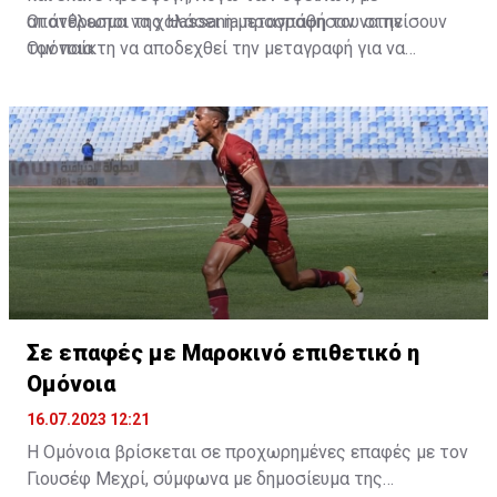
αποτέλεσμα να χαλάσει η μεταγραφή του στην
Οι άνθρωποι της Hassania προσπάθησαν να πείσουν
Ομόνοια.
τον παίκτη να αποδεχθεί την μεταγραφή για να
επωφεληθεί και ο ίδιος από το ποσό που θα κόστιζε η
μετακίνησή του, αλλά ο παίκτης αρνήθηκε και επέμεινε
να λύσει το συμβόλαιό του, ώστε να μετακομίσει
ελεύθερα σε οποιαδήποτε νέα ομάδα το τρέχον
καλοκαίρι.
Σε επαφές με Μαροκινό επιθετικό η
Ομόνοια
16.07.2023 12:21
Η Ομόνοια βρίσκεται σε προχωρημένες επαφές με τον
Γιουσέφ Μεχρί, σύμφωνα με δημοσίευμα της