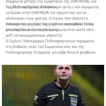
συμφωνία μεταξύ του Σωματείου της ΟΜΟΝΟΙΑΣ και
της Ποδοσφαιρικής Εταιρείας.
Τα μέλη του Ομίλου ευελπιστούν αυτή η νέα συμφωνία
να δώσει στην ΟΜΟΝΟΙΑ την προοπτική για να
υλοποιήσει τους ψηλούς στόχους που απαιτεί η
ιστορία της, χαρίζοντας χαρά και περηφάνια στους
Καλούμε όλους τους Ομονοιάτες να σταθούν δίπλα
χιλιάδες πιστούς οπαδούς της.
στην ομάδα με πίστη και αφοσίωση έτσι ώστε όλοι
μαζί να προχωρήσουμε μπροστά.
Ο Όμιλος Παλαιμάχων Ποδοσφαιριστών παραμένει
στη διάθεση τόσο του Σωματείου όσο και της
Ποδοσφαιρικής Εταιρείας για κάθε δυνατή βοήθεια».