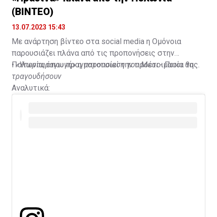
(ΒΙΝΤΕΟ)
13.07.2023 15:43
Με ανάρτηση βίντεο στα social media η Ομόνοια
παρουσιάζει πλάνα από τις προπονήσεις στην
Πολωνία, όπου πραγματοποιεί την προετοιμασία της.
•
«Υπερπαραγωγή» η παρουσίαση του Μέσι - Ποιοι θα
τραγουδήσουν
Αναλυτικά: