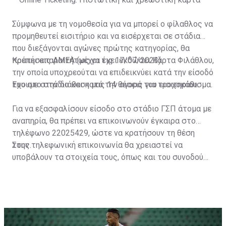
Σύμφωνα με τη νομοθεσία για να μπορεί ο φίλαθλος να
προμηθευτεί εισιτήριο και να εισέρχεται σε στάδια
που διεξάγονται αγώνες πρώτης κατηγορίας, θα
πρέπει απαραιτήτως να έχει εκδώσει Κάρτα Φιλάθλου,
Κρατήσεις ΑΜΕΑ (μέχρι τις 17/07/2023)
την οποία υποχρεούται να επιδεικνύει κατά την είσοδό
του στο στάδιο και κατά την αγορά του εισιτηρίου.
Έχουμε στην διάθεση μας 14 θέσεις για τροχοκάθισμα.
Για να εξασφαλίσουν είσοδο στο στάδιο ΓΣΠ άτομα με
αναπηρία, θα πρέπει να επικοινωνούν έγκαιρα στο
τηλέφωνο 22025429, ώστε να κρατήσουν τη θέση
τους.
Στην τηλεφωνική επικοινωνία θα χρειαστεί να
υποβάλουν τα στοιχεία τους, όπως και του συνοδού
τους. Τα στοιχεία που χρειάζονται είναι:
ονοματεπώνυμο, αριθμός πινακίδας αυτοκινήτου,
κάρτα ΑμεΑ και αριθμός κάρτας φιλάθλου του
συνοδού.»