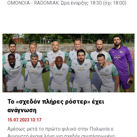
OMONOIA - RADOMIAK: Ώρα έναρξης 18:30 (όχι 18:00)
Ζωντανά μέσω του OFC TV exclusive θα προβληθεί και
το τρίτο φιλικό παιχνίδι της ομάδας μας στην
Πολωνία!
pic.twitter.com/sAN4Hjjmql
— OMONOIA FC (@OMONOIAfootball)
July 15, 2023
Το «σχεδόν πλήρες ρόστερ» έχει
ανάγνωση
15.07.2023 13:17
Αμέσως μετά το πρώτο φιλικό στην Πολωνία ο
Αυγουστή έκανε λόγο για σχεδόν συμπληρωμένο