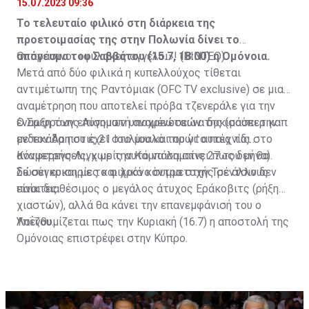
15.07.2023 09:36
Το τελευταίο φιλικό στη διάρκεια της
προετοιμασίας της στην Πολωνία δίνει το
απόγευμα του Σαββάτου (15.7, 18:00) η Ομόνοια.
Οι πράσινοι «φύλακες αγγέλοι»! (ΒΙΝΤΕΟ)
Μετά από δύο φιλικά η κυπελλούχος τίθεται
αντιμέτωπη της Ραντόμιακ (OFC TV exclusive) σε μια
αναμέτρηση που αποτελεί πρόβα τζενεράλε για την
έναρξη των επίσημων υποχρεώσεών της (σούπερ καπ
Ο Σωφρόνης Αυγουστή αναμένεται να δοκιμάσει την
με τον Άρη στις 21 Ιουλίου και πρώτο παιχνίδι στο
ενδεκάδα που έχει στο μυαλό του γι' αυτές τις
Κόνφερενς Λιγκ με την Καμπάλα στις 27 του μήνα).
αναμετρήσεις, χωρίς αυτό να σημαίνει πως δεν θα
δώσει ευκαιρίες και χρόνο συμμετοχής σε άλλους
Σε σύγκριση με το φιλικό κόντρα στην Τρέντσιν δεν
παίκτες.
είναι διαθέσιμος ο μεγάλος άτυχος Εράκοβιτς (ρήξη
χιαστών), αλλά θα κάνει την επανεμφάνισή του ο
Λοΐζου.
Υπενθυμίζεται πως την Κυριακή (16.7) η αποστολή της
Ομόνοιας επιστρέφει στην Κύπρο.