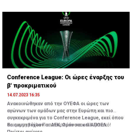
Conference League: Οι ώρες έναρξης του
β' προκριματικού
14.07.2023 16:35
Ανακοινώθηκαν από την ΟΥΕΦΑ οι ώρες των
αγώνων των ομάδων μας στην Ευρώπη και πιο
συγκεκριμένα για το Conference League, εκεί όπου
θα συμμετέχουν οι ΑΕΚ, Ομόνοια και ΑΠΟΕΛ.
Και με τη βούλα Παπανικολάου στον Ολυμπιακό!
Πρώτοι αγώνες