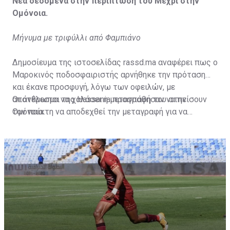
Νέα δεδομένα στην περίπτωση του Μεχρί στην
Ομόνοια.
Μήνυμα με τριφύλλι από Φαμπιάνο
Δημοσίευμα της ιστοσελίδας rassd.ma αναφέρει πως ο
Μαροκινός ποδοσφαιριστής αρνήθηκε την πρόταση
και έκανε προσφυγή, λόγω των οφειλών, με
αποτέλεσμα να χαλάσει η μεταγραφή του στην
Οι άνθρωποι της Hassania προσπάθησαν να πείσουν
Ομόνοια.
τον παίκτη να αποδεχθεί την μεταγραφή για να
επωφεληθεί και ο ίδιος από το ποσό που θα κόστιζε η
μετακίνησή του, αλλά ο παίκτης αρνήθηκε και επέμεινε
να λύσει το συμβόλαιό του, ώστε να μετακομίσει
ελεύθερα σε οποιαδήποτε νέα ομάδα το τρέχον
καλοκαίρι.