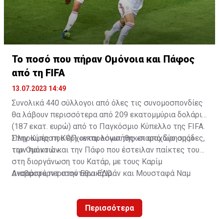
A post shared by OMONOIA FC (@omonoiafootball)
Το ποσό που πήραν Ομόνοια και Πάφος
από τη FIFA
13.07.2023 14:49
Συνολικά 440 σύλλογοι από όλες τις συνομοσπονδίες
θα λάβουν περισσότερα από 209 εκατομμύρια δολάρια
(187 εκατ. ευρώ) από το Παγκόσμιο Κύπελλο της FIFA.
Πληρωμές που έρχονται λόγω της «παραχώρησης»
Στην Κύπρο η ΚΟΠ «εκπροσωπήθηκε» από δύο ομάδες,
των παικτών.
την Ομόνοια και την Πάφο που έστειλαν παίκτες τους
στη διοργάνωση του Κατάρ, με τους Καρίμ
Ανσαριφάρντ στην Εθνική Ιράν και Μουσταφά Ναμ
Διαβάστε περισσότερα
ΕΔΩ
.
στην Εθνική Σενεγάλης.
Περισσότερα