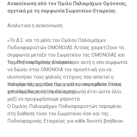
Ανακοίνωση από τον Όμιλο Παλαιμάχων Ομόνοιας,
σχετικά με τη συμφωνία Σωματείου-Εταιρείας.
Αναλυτικά η ανακοίνωση:
«Το Δ.Σ. και τα μέλη του Ομίλου Παλαιμάχων
Ποδοσφαιριστών ΟΜΟΝΟΙΑΣ Λ/σίας χαιρετίζουν τη
συμφωνία μεταξύ του Σωματείου της ΟΜΟΝΟΙΑΣ και
της Ποδοσφαιρικής Εταιρείας.
Τα μέλη του Ομίλου ευελπιστούν αυτή η νέα συμφωνία
να δώσει στην ΟΜΟΝΟΙΑ την προοπτική για να
υλοποιήσει τους ψηλούς στόχους που απαιτεί η
ιστορία της, χαρίζοντας χαρά και περηφάνια στους
Καλούμε όλους τους Ομονοιάτες να σταθούν δίπλα
χιλιάδες πιστούς οπαδούς της.
στην ομάδα με πίστη και αφοσίωση έτσι ώστε όλοι
μαζί να προχωρήσουμε μπροστά.
Ο Όμιλος Παλαιμάχων Ποδοσφαιριστών παραμένει
στη διάθεση τόσο του Σωματείου όσο και της
Ποδοσφαιρικής Εταιρείας για κάθε δυνατή βοήθεια».