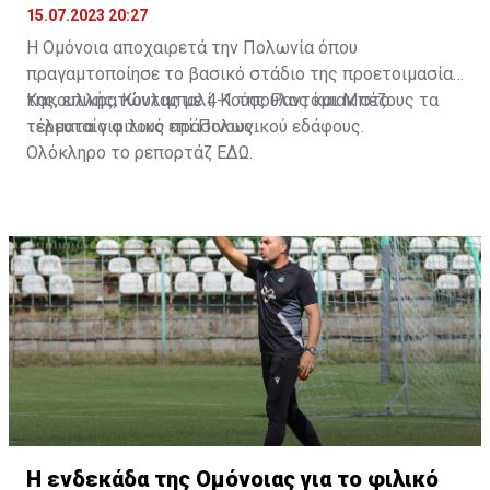
15.07.2023 20:27
Η Ομόνοια αποχαιρετά την Πολωνία όπου
πραγαμτοποίησε το βασικό στάδιο της προετοιμασίας
της, επικρατώντας με 4-1 της Ραντόμιακ στο
Κακουλλής, Κουλιμπαλί, Κούσουλος και Μπέζους τα
τελευταίο φιλικό επί Πολωνικού εδάφους.
τέρματα για τους πράσινους.
Ολόκληρο το ρεπορτάζ
ΕΔΩ
.
Η ενδεκάδα της Ομόνοιας για το φιλικό