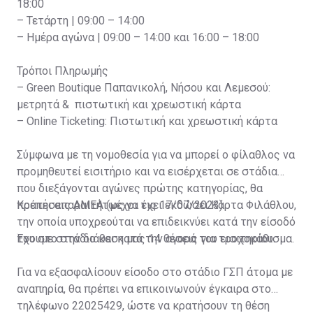
18:00
– Τετάρτη | 09:00 – 14:00
– Ημέρα αγώνα | 09:00 – 14:00 και 16:00 – 18:00
Τρόποι Πληρωμής
– Green Boutique Παπανικολή, Νήσου και Λεμεσού:
μετρητά & πιστωτική και χρεωστική κάρτα
– Online Ticketing: Πιστωτική και χρεωστική κάρτα
Σύμφωνα με τη νομοθεσία για να μπορεί ο φίλαθλος να
προμηθευτεί εισιτήριο και να εισέρχεται σε στάδια
που διεξάγονται αγώνες πρώτης κατηγορίας, θα
πρέπει απαραιτήτως να έχει εκδώσει Κάρτα Φιλάθλου,
Κρατήσεις ΑΜΕΑ (μέχρι τις 17/07/2023)
την οποία υποχρεούται να επιδεικνύει κατά την είσοδό
του στο στάδιο και κατά την αγορά του εισιτηρίου.
Έχουμε στην διάθεση μας 14 θέσεις για τροχοκάθισμα.
Για να εξασφαλίσουν είσοδο στο στάδιο ΓΣΠ άτομα με
αναπηρία, θα πρέπει να επικοινωνούν έγκαιρα στο
τηλέφωνο 22025429, ώστε να κρατήσουν τη θέση