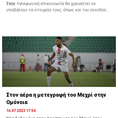
τους.
Στην τηλεφωνική επικοινωνία θα χρειαστεί να
υποβάλουν τα στοιχεία τους, όπως και του συνοδού
τους. Τα στοιχεία που χρειάζονται είναι:
ονοματεπώνυμο, αριθμός πινακίδας αυτοκινήτου,
κάρτα ΑμεΑ και αριθμός κάρτας φιλάθλου του
συνοδού.»
Στον αέρα η μετεγραφή του Μεχρί στην
Ομόνοια
16.07.2023 17:54