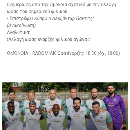
Ενημέρωση από την Ομόνοια σχετικά με την αλλαγή
ώρας του σημερινού φιλικού.
•
Επιστρέφει Κύπρο ο Αλεξάνταρ Πάντιτς!
(Ανακοίνωση)
Αναλυτικά:
❗️Αλλαγή ώρας έναρξης φιλικού αγώνα ❗️
OMONOIA - RADOMIAK: Ώρα έναρξης 18:30 (όχι 18:00)
Ζωντανά μέσω του OFC TV exclusive θα προβληθεί και
το τρίτο φιλικό παιχνίδι της ομάδας μας στην
Πολωνία!
pic.twitter.com/sAN4Hjjmql
— OMONOIA FC (@OMONOIAfootball)
July 15, 2023