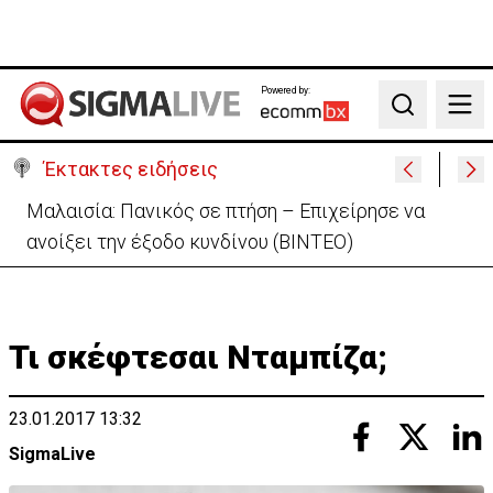
Powered by:
Search
Έκτακτες ειδήσεις
Ιράν σε ΗΠΑ: «Ο εχθρός να αποδεχτεί όλους τους
όρους μας» για άνοιγμα Ορμούζ
Τι σκέφτεσαι Νταμπίζα;
23.01.2017 13:32
SigmaLive