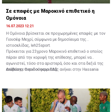
Σε επαφές με Μαροκινό επιθετικό η
Ομόνοια
16.07.2023 12:21
Η Ομόνοια βρίσκεται σε προχωρημένες επαφές με τον
Γιουσέφ Μεχρί, σύμφωνα με δημοσίευμα της
ιστοσελίδας, leh25sport.
Πρόκειται για 23χρονο Μαροκινό επιθετικό ο οποίος
πέραν από την κορυφή της επίθεσης, μπορεί να
αγωνιστεί, τόσο στα αριστερά, όσο και στα δεξιά της
επίθεσης. Ο ποδοσφαιριστής ανήκει στην Hassania
Διαβάστε περισσότερα
ΕΔΩ
.
d'Agadir με την οποία διατηρεί συμβόλαιο μέχρι το
2026.