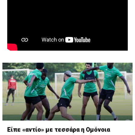
Είπε «αντίο» με τεσσάρα η Ομόνοια