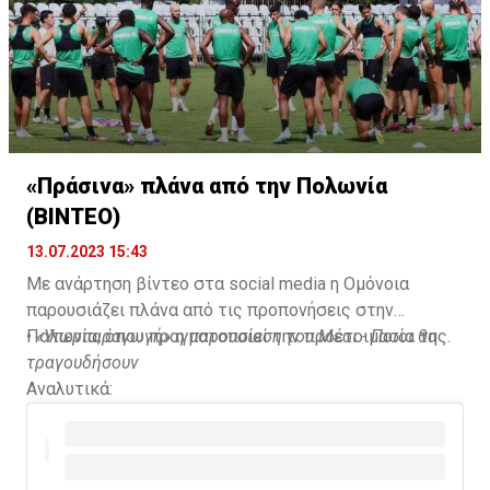
«Πράσινα» πλάνα από την Πολωνία
(ΒΙΝΤΕΟ)
13.07.2023 15:43
Με ανάρτηση βίντεο στα social media η Ομόνοια
παρουσιάζει πλάνα από τις προπονήσεις στην
Πολωνία, όπου πραγματοποιεί την προετοιμασία της.
•
«Υπερπαραγωγή» η παρουσίαση του Μέσι - Ποιοι θα
τραγουδήσουν
Αναλυτικά: