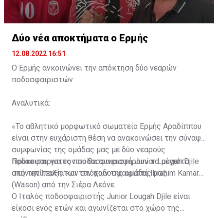
Δύο νέα αποκτήματα ο Ερμής
12.08.2022 16:51
Ο Ερμής ανκοινώνει την απόκτηση δύο νεαρών
ποδοσφαιριστών.
Αναλυτικά:
«Το αθλητικό μορφωτικό σωματείο Ερμής Αραδίππου
είναι στην ευχάριστη θέση να ανακοινώσει την σύναψη
συμφωνίας της ομάδας μας με δύο νεαρούς
ποδοσφαιριστές που θα συνεισφέρουν τα μέγιστα
Πρόκειται για τον ποδοσφαιριστή Junior Lougah Djile
στην επίτευξη των στόχων της ομάδας μας.
από την Ιταλία και τον ποδοσφαιριστή Ibrahim Kamara
(Wason) από την Σιέρα Λεόνε.
Ο Ιταλός ποδοσφαιριστής Junior Lougah Djile είναι
είκοσι ενός ετών και αγωνίζεται στο χώρο της