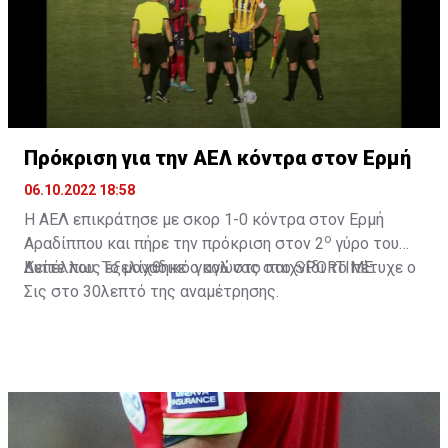
Πρόκριση για την ΑΕΛ κόντρα στον Ερμή
06.10.2022 18:58
Η ΑΕΛ επικράτησε με σκορ 1-0 κόντρα στον Ερμή
ο
Αραδίππου και πήρε την πρόκριση στον 2
γύρο του
Κυπέλλου. Το μοναδικό γκολ στο παιχνίδι το πέτυχε ο
Δείτε πως εξελίχθηκε ο αγώνας στο
SPORTIME
Σις στο 30λεπτό της αναμέτρησης.