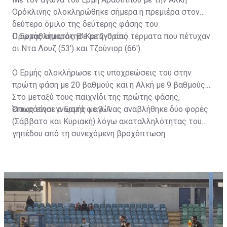
Ορόκλινης ολοκληρώθηκε σήμερα η πρεμιέρα στον
δεύτερο όμιλο της δεύτερης φάσης του
Πρωταθλήματος Β' Κατηγορίας.
Ο Ερμής επικράτησε με 2-0 από τέρματα που πέτυχαν
οι Ντα Λουζ (53') και Τζούνιορ (66').
Ο Ερμής ολοκλήρωσε τις υποχρεώσεις του στην
πρώτη φάση με 20 βαθμούς και η Αλκή με 9 βαθμούς.
Στο μεταξύ τους παιχνίδι της πρώτης φάσης,
επικράτησε ο Ερμής με 3-1.
Όπως είναι γνωστό ο αγώνας αναβλήθηκε δύο φορές
(Σάββατο και Κυριακή) λόγω ακαταλληλότητας του
γηπέδου από τη συνεχόμενη βροχόπτωση.