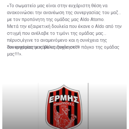
«Το σωματείο μας είναι στην ευχάριστη θέση να
ανακοινώσει την ανανέωση της συνεργασίας του μαζί
με τον προπόνητη της ομάδας μας Aldo Atorno.
Μετά την εξαιρετική δουλεία που έκανε ο Aldo από την
στιγμή που ανέλαβε το τιμόνι της ομάδας μας
πέρυσι,έγινε το αναμενόμενο και η συνέχεια της
συνεργασίας μας μόλις ξεκίνησε!!!
Του ευχόμαστε κάθε επιτυχία στον πάγκο της ομάδας
μας!!!».