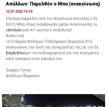
Απόλλων: Παρελθόν ο Μπα (ανακοίνωση)
13.07.2023 14:10
Επίσημα παρελθόν από τον Απόλλωνα αποτελεί ο Ελ
Χατζί Μπα, όπως ενημέρωσαν μέσω ανακοίνωσης οι
γαλάζιοι.
•
Ανακοίνωσε 4+1 φιλικά η Ανόρθωση!
Αναλυτικά:
«Η Εταιρεία Απόλλων Ποδόσφαιρο (Δημόσια) Λτδ
ανακοινώνει την λύση της συνεργασίας της με τον Eλ
Χατζί Μπα.
Ευχαριστούμε τον ποδοσφαιριστή και του ευχόμαστε
καλή συνέχεια στην καριέρα του.
Γραφείο Τύπου
Απόλλων Λεμεσού»