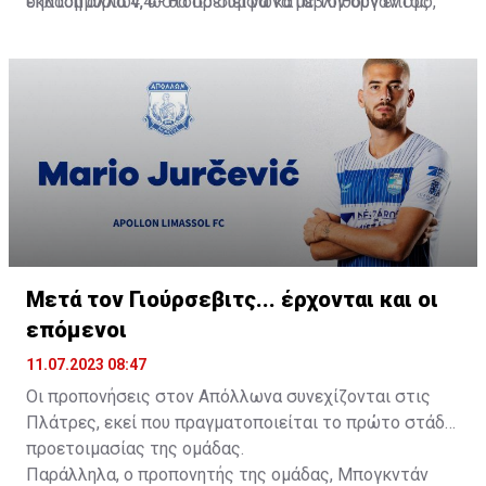
εκατομμυρίων, ωστόσο σύμφωνα με τον οργανισμό,
δηλαδή άλλα 4,4 - θα πρέπει να καταβληθούν εντός
ανήλθαν στα 44 εκατομμύρια, εξ ου και ο ΚΟΑ ζητά
του τρέχοντος έτους.
άλλα 2,2 εκατομμύρια.
Μετά τον Γιούρσεβιτς... έρχονται και οι
επόμενοι
11.07.2023 08:47
Οι προπονήσεις στον Απόλλωνα συνεχίζονται στις
Πλάτρες, εκεί που πραγματοποιείται το πρώτο στάδιο
προετοιμασίας της ομάδας.
Παράλληλα, ο προπονητής της ομάδας, Μπογκντάν