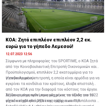
ΚΟΑ: Ζητά επιπλέον επιπλέον 2,2 εκ.
ευρώ για το γήπεδο Λεμεσού!
12.07.2023 12:56
Σύμφωνα με πληροφορίες του
SPORTIME
, ο ΚΟΑ ζητά
από την Κοινοβουλευτική Επιτροπή Οικονομικών και
Προϋπολογισμού, επιπλέον 2,2 εκατομμύρια για το
γήπεδο Λεμεσού.
Η συγκεκριμένη επιτροπή, η οποία είναι αρμόδια για να
εγκρίνει τα κονδύλια του κράτους, έλαβε επιστολή
από τον ΚΟΑ για την διαφορά του κόστους του έργου.
Συγκεκριμένα, πριν μερικούς μήνες τα έξοδα για το
Αξίζει να σημειωθεί πως μέχρι και το τέλος του 2022
γήπεδο είχαν εκτιμηθεί της τάξης των 41,8
είχαν καταβληθεί 39,6 εκατομμύρια και τα υπόλοιπα -