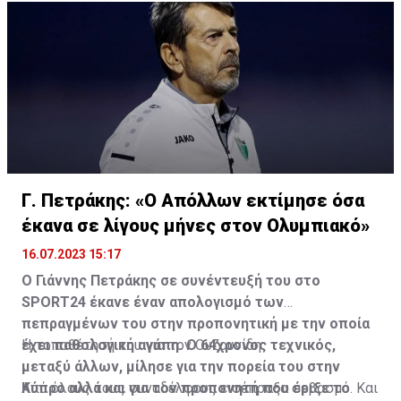
Γ. Πετράκης: «Ο Απόλλων εκτίμησε όσα
έκανα σε λίγους μήνες στον Ολυμπιακό»
16.07.2023 15:17
Ο Γιάννης Πετράκης σε συνέντευξή του στο
SPORT24 έκανε έναν απολογισμό των
πεπραγμένων του στην προπονητική με την οποία
έχει παθολογική αγάπη. Ο 64χρονος τεχνικός,
Η τοποθέτησή του για τον Ουζουνίδη:
μεταξύ άλλων, μίλησε για την πορεία του στην
Κύπρο αλλά και για τον προπονητή που έριξε το
Από όλους τους συναδέλφους εισέπραξα σεβασμό. Και