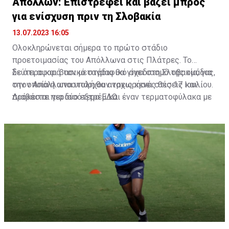
Απόλλων: Επιστρέφει και βάζει μπρος
για ενίσχυση πριν τη Σλοβακία
13.07.2023 16:05
Ολοκληρώνεται σήμερα το πρώτο στάδιο
προετοιμασίας του Απόλλωνα στις Πλάτρες. Το
δεύτερο και βασικό στάδιο θα γίνει στη Σλοβακία, για
Σε ότι αφορά τον μεταγραφικό σχεδιασμό της ομάδας,
την οποία η αποστολή θα αναχωρήσει στις 17 Ιουλίου.
στον Απόλλωνα υπάρχουν τρεις κενές θέσεις και
πρόκειται για δύο εξτρέμ και έναν τερματοφύλακα με
Διαβάστε περισσότερα
ΕΔΩ
.
πολύ περισσότερες εμπειρίες από τον Άντος.