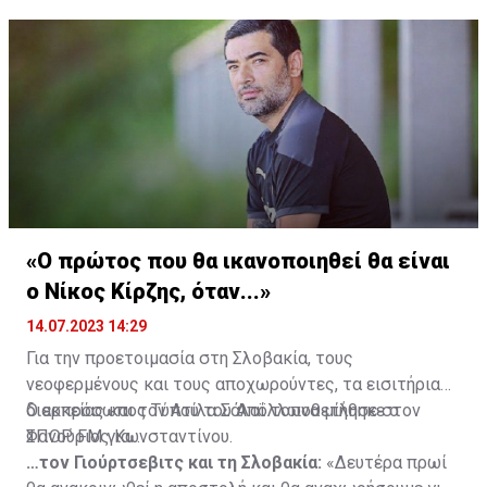
«Ο πρώτος που θα ικανοποιηθεί θα είναι
ο Νίκος Κίρζης, όταν...»
14.07.2023 14:29
Για την προετοιμασία στη Σλοβακία, τους
νεοφερμένους και τους αποχωρούντες, τα εισιτήρια
διαρκείας και τον Ατίλα Σάλαϊ τοποθετήθηκε ο
Ο εκπρόσωπος Τύπου του Απόλλωνα μίλησε στον
Φανούριος Κωνσταντίνου.
ΣΠΟΡ FM για...
…τον Γιούρτσεβιτς και τη Σλοβακία:
«Δευτέρα πρωί