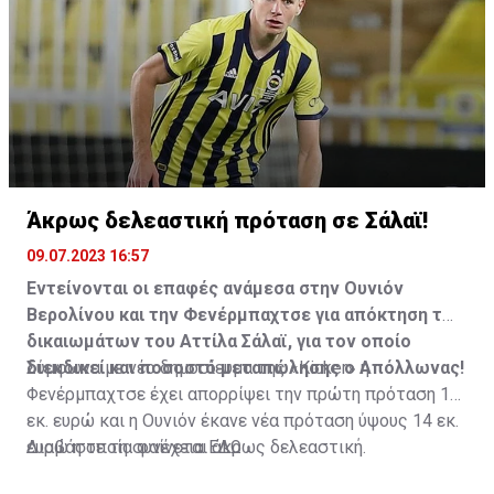
Άκρως δελεαστική πρόταση σε Σάλαϊ!
09.07.2023 16:57
Εντείνονται οι επαφές ανάμεσα στην Ουνιόν
Βερολίνου και την Φενέρμπαχτσε για απόκτηση των
δικαιωμάτων του Αττίλα Σάλαϊ, για τον οποίο
διεκδικεί και ποσοστό μεταπώλησης ο Απόλλωνας!
Σύμφωνα με νέο δημοσίευμα της «Kicker» η
Φενέρμπαχτσε έχει απορρίψει την πρώτη πρόταση 12
εκ. ευρώ και η Ουνιόν έκανε νέα πρόταση ύψους 14 εκ.
ευρώ η οποία φαίνεται άκρως δελεαστική.
Διαβάστε τη συνέχεια
ΕΔΩ