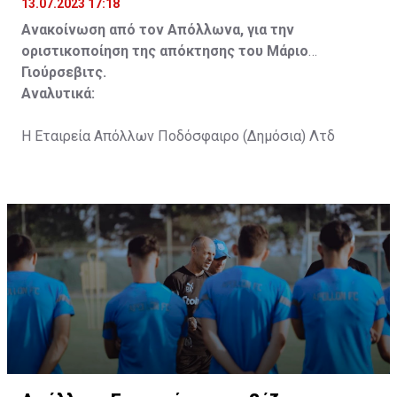
13.07.2023 17:18
Ανακοίνωση από τον Απόλλωνα, για την
οριστικοποίηση της απόκτησης του Μάριο
Γιούρσεβιτς.
Αναλυτικά:
Η Εταιρεία Απόλλων Ποδόσφαιρο (Δημόσια) Λτδ
ανακοινώνει την οριστικοποίηση της συμφωνίας με
τον Σλοβένο ποδοσφαιριστή Μάριο Γιούρσεβιτς, ο
οποίος πέρασε με επιτυχία τις απαραίτητες ιατρικές
εξετάσεις στις οποίες υποβλήθηκε.