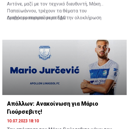
Αντόνε, μαζί με τον τεχνικό διευθυντή, Μάκη
Παπαϊωάννου, τρέχουν τα θέματα του
προγραμματισμού με στόχο την ολοκλήρωση
Διαβάστε περισσότερα
ΕΔΩ
(τουλάχιστον) των βασικών μεταγραφών πριν τις 17
Ιουλίου, όπου η ομάδα θα αναχωρήσει για τη Σλοβακία
για το βασικό στάδιο προετοιμασίας.
Απόλλων: Ανακοίνωση για Μάριο
Γιούρσεβιτς!
10.07.2023 18:10