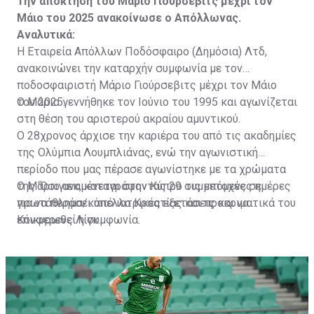
Την απόκτηση του Μάριο Γιούρσεβιτς μέχρι τον
Μάιο του 2025 ανακοίνωσε ο Απόλλωνας.
Αναλυτικά:
Η Εταιρεία Απόλλων Ποδόσφαιρο (Δημόσια) Λτδ,
ανακοινώνει την καταρχήν συμφωνία με τον
ποδοσφαιριστή Μάριο Γιούρσεβιτς μέχρι τον Μάιο
του 2025.
Ο Μάριο γεννήθηκε τον Ιούνιο του 1995 και αγωνίζεται
στη θέση του αριστερού ακραίου αμυντικού.
Ο 28χρονος άρχισε την καριέρα του από τις ακαδημίες
της Ολύμπια Λουμπλιάνας, ενώ την αγωνιστική
περίοδο που μας πέρασε αγωνίστηκε με τα χρώματα
της ‘Οσιγιεκ, καταγράφοντας 29 συμμετοχές σε
Ο Μάριο αναμένεται στην Κύπρο τις επόμενες ημέρες
πρωτάθλημα/κύπελλο Κροατίας και προκριματικά του
για να περάσει από ιατρικές εξετάσεις και να
Κόνφερενς Λίγκ.
επικυρωθεί η συμφωνία.