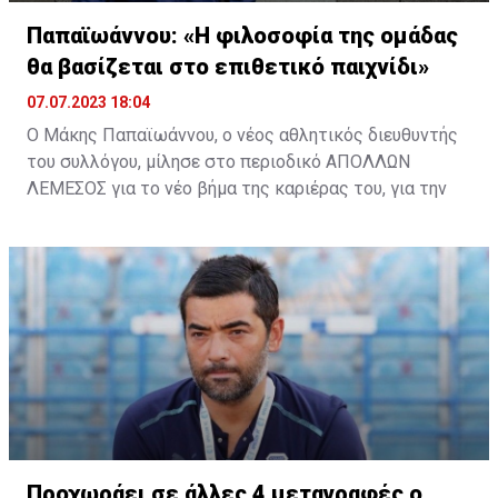
Παπαϊωάννου: «Η φιλοσοφία της ομάδας
θα βασίζεται στο επιθετικό παιχνίδι»
07.07.2023 18:04
Ο Μάκης Παπαϊωάννου, ο νέος αθλητικός διευθυντής
του συλλόγου, μίλησε στο περιοδικό ΑΠΟΛΛΩΝ
ΛΕΜΕΣΟΣ για το νέο βήμα της καριέρας του, για την
ευκαιρία που του δίνεται να δουλέψει σε ομάδα με
πρωταγωνιστικούς στόχους, για τα νέα του
καθήκοντα και για τον τρόπο λειτουργίας του
συλλόγου.
«Δεν υπάρχει ούτε μία πρόταση στα γραφεία μας,
ούτε κρούση»
Απάντησε σε κάθε απορία αναφορικά με τον ρόλο του
και τον μεταγραφικό σχεδιασμό, εξήγησε και ανέλυσε
το πλάνο του τονίζοντας πως γνωρίζει που ήρθε και
τις απαιτήσεις που υπάρχουν στην ομάδα μας.
Δηλώνει πανέτοιμος να ανταποκριθεί στις υψηλές
Προχωράει σε άλλες 4 μεταγραφές ο