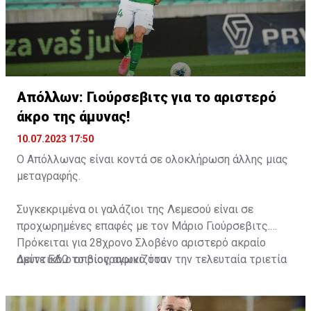
Απόλλων: Γιούρσεβιτς για το αριστερό
άκρο της άμυνας!
10.07.2023 17:50
Ο Απόλλωνας είναι κοντά σε ολοκλήρωση άλλης μιας
μεταγραφής.
Συγκεκριμένα οι γαλάζιοι της Λεμεσού είναι σε
προχωρημένες επαφές με τον Μάριο Γιούρσεβιτς.
Πρόκειται για 28χρονο Σλοβένο αριστερό ακραίο
αμυντικό ο οποίος αγωνιζόταν την τελευταία τριετία
Δείτε
ΕΔΩ
το βιογραφικό του
στην Όσιγιεκ.