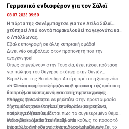
Γερμανικό ενδιαφέρον για τον Σάλαϊ
08.07.2023 09:59
Η πόρτα της Φενέρμπαχτσε για τον Ατίλα Σάλαϊ...
χτύπησε! Από κοντά παρακολουθεί τα γεγονότα και
ο Απόλλωνας.
Έβαλε υπογραφή σε άλλη κυπριακή ομάδα!
Δίνει νέο συμβόλαιο στον προπονητή που την
αναγέννησε!
Όπως σημειώνουν στην Τουρκία, έχει πέσει πρόταση
για πώληση του Ούγγρου στόπερ στην Ουνιόν
Βερολίνου της Bundesliga. Αυτή η πρόταση ξεπερνάει
τα 10 εκατομμύρια σύμφωνα με τα ρεπορτάζ και οι
«Η Φενέρμπαχτσε εξετάζει σοβαρά αυτή την πρόταση
διαπραγματεύσεις ανάμεσα στις εμπλεκόμενες
και ο Σάλαϊ ανυπομονεί για αυτή τη μεταγραφή.
πλευρές βρίσκονται σε εξέλιξη.
Υπάρχει πιθανότητα να μην πάει στην προετοιμασία
της ομάδας που θα γίνει την Ρωσία», σημειώνει
Σύντομα αναμένεται να ξεκαθαρίσει το σκηνικό,
τούρκικο δημοσίευμα.
καταλήγει. Υπενθυμίζεται πως το συγκεκριμένο θέμα
ενδιαφέρει άμεσα τον Απόλλωνα καθώς το ποσοστό
Union Berlin, Attila Szalai talip oldu
μεταπώλησης του για τον ποδοσφαιριστή αγγίζει το
https://t.co/jwhoBewulc
https://t.co/jwhoBewulc