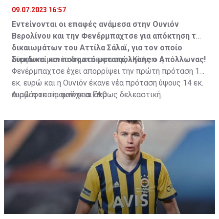
09.07.2023 16:57
Εντείνονται οι επαφές ανάμεσα στην Ουνιόν
Βερολίνου και την Φενέρμπαχτσε για απόκτηση των
δικαιωμάτων του Αττίλα Σάλαϊ, για τον οποίο
διεκδικεί και ποσοστό μεταπώλησης ο Απόλλωνας!
Σύμφωνα με νέο δημοσίευμα της «Kicker» η
Φενέρμπαχτσε έχει απορρίψει την πρώτη πρόταση 12
εκ. ευρώ και η Ουνιόν έκανε νέα πρόταση ύψους 14 εκ.
ευρώ η οποία φαίνεται άκρως δελεαστική.
Διαβάστε τη συνέχεια
ΕΔΩ