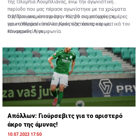
της Ολύμπια Λουμπλιάνας, ενώ την αγωνιστική
περίοδο που μας πέρασε αγωνίστηκε με τα χρώματα
της ‘Οσιγιεκ, καταγράφοντας 29 συμμετοχές σε
Ο Μάριο αναμένεται στην Κύπρο τις επόμενες ημέρες
πρωτάθλημα/κύπελλο Κροατίας και προκριματικά του
για να περάσει από ιατρικές εξετάσεις και να
Κόνφερενς Λίγκ.
επικυρωθεί η συμφωνία.
Απόλλων: Γιούρσεβιτς για το αριστερό
άκρο της άμυνας!
10.07.2023 17:50