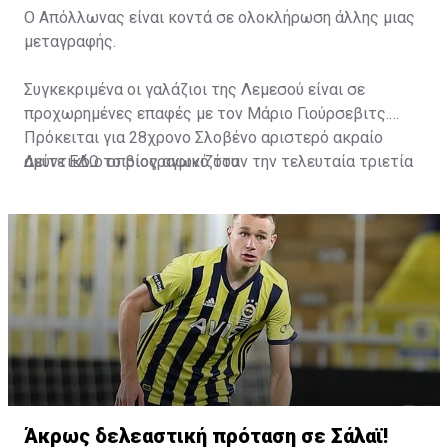
Ο Απόλλωνας είναι κοντά σε ολοκλήρωση άλλης μιας
μεταγραφής.
Συγκεκριμένα οι γαλάζιοι της Λεμεσού είναι σε
προχωρημένες επαφές με τον Μάριο Γιούρσεβιτς.
Πρόκειται για 28χρονο Σλοβένο αριστερό ακραίο
αμυντικό ο οποίος αγωνιζόταν την τελευταία τριετία
Δείτε
ΕΔΩ
το βιογραφικό του
στην Όσιγιεκ.
Άκρως δελεαστική πρόταση σε Σάλαϊ!