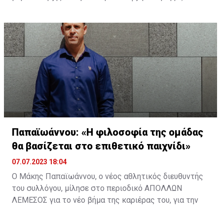
13,5 %.
— Akşam Spor (@aksamspor)
July 7, 2023
Παπαϊωάννου: «Η φιλοσοφία της ομάδας
θα βασίζεται στο επιθετικό παιχνίδι»
07.07.2023 18:04
Ο Μάκης Παπαϊωάννου, ο νέος αθλητικός διευθυντής
του συλλόγου, μίλησε στο περιοδικό ΑΠΟΛΛΩΝ
ΛΕΜΕΣΟΣ για το νέο βήμα της καριέρας του, για την
ευκαιρία που του δίνεται να δουλέψει σε ομάδα με