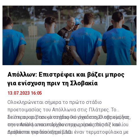
οποίος πέρασε με επιτυχία τις απαραίτητες ιατρικές
εξετάσεις στις οποίες υποβλήθηκε.
Απόλλων: Επιστρέφει και βάζει μπρος
για ενίσχυση πριν τη Σλοβακία
13.07.2023 16:05
Ολοκληρώνεται σήμερα το πρώτο στάδιο
προετοιμασίας του Απόλλωνα στις Πλάτρες. Το
δεύτερο και βασικό στάδιο θα γίνει στη Σλοβακία, για
Σε ότι αφορά τον μεταγραφικό σχεδιασμό της ομάδας,
την οποία η αποστολή θα αναχωρήσει στις 17 Ιουλίου.
στον Απόλλωνα υπάρχουν τρεις κενές θέσεις και
πρόκειται για δύο εξτρέμ και έναν τερματοφύλακα με
Διαβάστε περισσότερα
ΕΔΩ
.