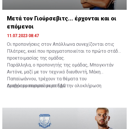
Μετά τον Γιούρσεβιτς... έρχονται και οι
επόμενοι
11.07.2023 08:47
Οι προπονήσεις στον Απόλλωνα συνεχίζονται στις
Πλάτρες, εκεί που πραγματοποιείται το πρώτο στάδιο
προετοιμασίας της ομάδας.
Παράλληλα, ο προπονητής της ομάδας, Μπογκντάν
Αντόνε, μαζί με τον τεχνικό διευθυντή, Μάκη
Παπαϊωάννου, τρέχουν τα θέματα του
προγραμματισμού με στόχο την ολοκλήρωση
Διαβάστε περισσότερα
ΕΔΩ
(τουλάχιστον) των βασικών μεταγραφών πριν τις 17
Ιουλίου, όπου η ομάδα θα αναχωρήσει για τη Σλοβακία
για το βασικό στάδιο προετοιμασίας.