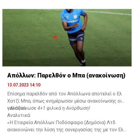
πολύ περισσότερες εμπειρίες από τον Άντος.
Απόλλων: Παρελθόν ο Μπα (ανακοίνωση)
13.07.2023 14:10
Επίσημα παρελθόν από τον Απόλλωνα αποτελεί ο Ελ
Χατζί Μπα, όπως ενημέρωσαν μέσω ανακοίνωσης οι
γαλάζιοι.
•
Ανακοίνωσε 4+1 φιλικά η Ανόρθωση!
Αναλυτικά:
«Η Εταιρεία Απόλλων Ποδόσφαιρο (Δημόσια) Λτδ
ανακοινώνει την λύση της συνεργασίας της με τον Eλ