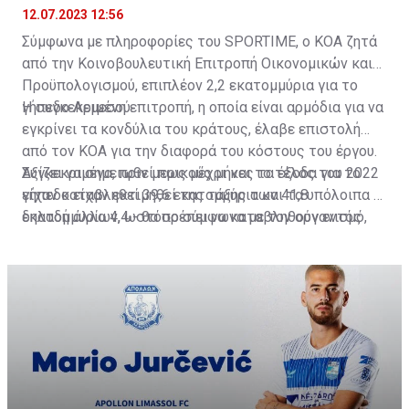
12.07.2023 12:56
Σύμφωνα με πληροφορίες του
SPORTIME
, ο ΚΟΑ ζητά
από την Κοινοβουλευτική Επιτροπή Οικονομικών και
Προϋπολογισμού, επιπλέον 2,2 εκατομμύρια για το
γήπεδο Λεμεσού.
Η συγκεκριμένη επιτροπή, η οποία είναι αρμόδια για να
εγκρίνει τα κονδύλια του κράτους, έλαβε επιστολή
από τον ΚΟΑ για την διαφορά του κόστους του έργου.
Συγκεκριμένα, πριν μερικούς μήνες τα έξοδα για το
Αξίζει να σημειωθεί πως μέχρι και το τέλος του 2022
γήπεδο είχαν εκτιμηθεί της τάξης των 41,8
είχαν καταβληθεί 39,6 εκατομμύρια και τα υπόλοιπα -
εκατομμυρίων, ωστόσο σύμφωνα με τον οργανισμό,
δηλαδή άλλα 4,4 - θα πρέπει να καταβληθούν εντός
ανήλθαν στα 44 εκατομμύρια, εξ ου και ο ΚΟΑ ζητά
του τρέχοντος έτους.
άλλα 2,2 εκατομμύρια.