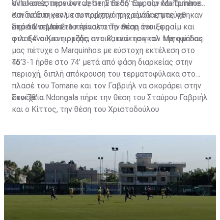
Villafanez, περνώντας στην θέση του, τον Marquinhos.
αντικατέστησε τον Jefte. Στο 56’ Εφραίμ και Tomane
Και τα δυο γκολ του πρώτου ημιχρόνου επιτεύχθηκαν
συνδυάστηκαν με τον αρχηγό της ομάδας μας να
από το σημείο του πέναλτι. Το σκορ άνοιξε η
σημειώνει το 2-1.
Στο 61’ ο Moreira πέρασε στην θέση του Εφραίμ και
φιλοξενούμενη ομάδα στο 8’, ενώ το γκολ της ομάδας
στο 64’ ο Καττιρτζής, αντικατέστησε τον Marquinhos.
μας πέτυχε ο Marquinhos με εύστοχη εκτέλεση στο
45’.
Το 3-1 ήρθε στο 74’ μετά από φάση διαρκείας στην
περιοχή, διπλή απόκρουση του τερματοφύλακα στο
πλασέ του Tomane και τον Γαβριήλ να σκοράρει στην
συνέχεια.
Στο 78’ ο Ndongala πήρε την θέση του Σταύρου Γαβριήλ
και ο Κίττος, την θέση του Χριστοδούλου