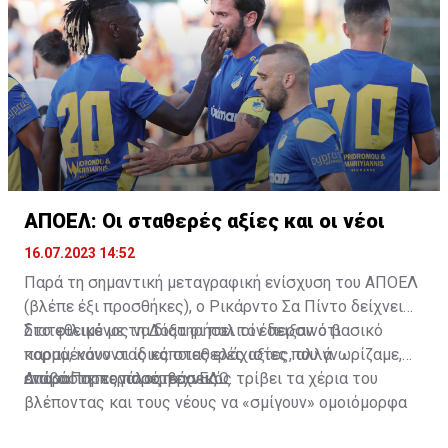
ΑΠΟΕΛ: Οι σταθερές αξίες και οι νέοι
16.07.2023 14:52
Παρά τη σημαντική μεταγραφική ενίσχυση του ΑΠΟΕΛ
(βλέπε έξι προσθήκες), ο Ρικάρντο Σα Πίντο δείχνει
διατεθειμένος να διατηρήσει τον περσινό βασικό
Στο φιλικό με τη Δόξα οι παλιοί έδειξαν ότι
κορμό, κάνοντας κάποιες ελάχιστες, αλλά
παραμένουν οι ίδιες σταθερές αξίες που γνωρίζαμε,
απαραίτητες παρεμβάσεις.
ενώ ο Πορτογάλος τεχνικός τρίβει τα χέρια του
Διαβάστε περισσότερα
ΕΔΩ
.
βλέποντας και τους νέους να «σμίγουν» ομοιόμορφα
στο γήπεδο με το περσινό ρόστερ.