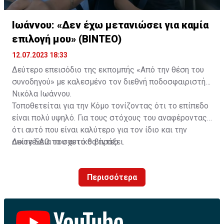
και περιπατητική ξενάγηση της πόλης)
Ιωάννου: «Δεν έχω μετανιώσει για καμία
- Μεταφορά από το αεροδρόμιο του Βελιγραδίου στο
επιλογή μου» (ΒΙΝΤΕΟ)
ξενοδοχείο
12.07.2023 18:33
- Μεταφορά με τις αποσκευές από το ξενοδοχείο στο
Δεύτερο επεισόδιο της εκπομπής «Από την θέση του
γήπεδο στο Νόβι Σαντ και ακολούθως μεταφορά μετά
συνοδηγού» με καλεσμένο τον διεθνή ποδοσφαιριστή
το τέλος του αγώνα στο αεροδρόμιο Βελιγραδίου για
Νικόλα Ιωάννου.
την επιστροφή
Τοποθετείται για την Κόμο τονίζοντας ότι το επίπεδο
είναι πολύ υψηλό. Για τους στόχους του αναφέροντας
- Ελληνόφωνος τοπικός συνοδός από το αεροδρόμιο
ότι αυτό που είναι καλύτερο για τον ίδιο και την
στο ξενοδοχείο, από το ξενοδοχείο στο γήπεδο, στον
οικογένεια του αυτό θα πράξει.
Δείτε
ΕΔΩ
το σχετικό βίντεο.
αγώνα, από τον αγώνα στο αεροδρόμιο
- Ελληνόφωνος ξεναγός κατά την ξενάγηση στο
Περισσότερα
Βελιγράδι
Εισιτήριο του αγώνα εξασφαλισμένο,