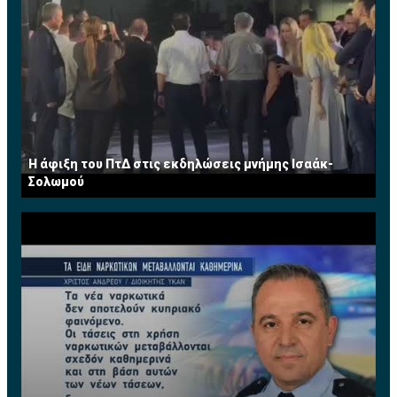
Η άφιξη του ΠτΔ στις εκδηλώσεις μνήμης Ισαάκ-
Σολωμού