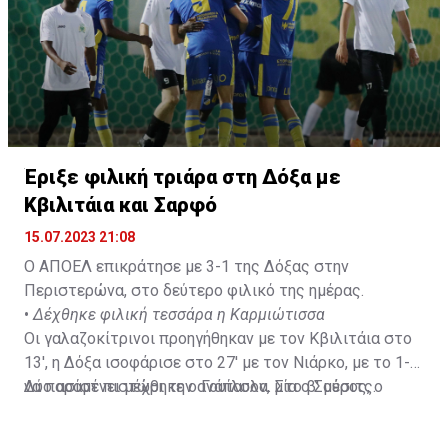
και τέσσερις ασίστ.»
Έριξε φιλική τριάρα στη Δόξα με
Κβιλιτάια και Σαρφό
15.07.2023 21:08
Ο ΑΠΟΕΛ επικράτησε με 3-1 της Δόξας στην
Περιστερώνα, στο δεύτερο φιλικό της ημέρας.
•
Δέχθηκε φιλική τεσσάρα η Καρμιώτισσα
Οι γαλαζοκίτρινοι προηγήθηκαν με τον Κβιλιτάια στο
13', η Δόξα ισοφάρισε στο 27' με τον Νιάρκο, με το 1-1
να παραμένει μέχρι την ανάπαυλα. Στο β' μέρος, ο
Δύο ασίστ πιστώθηκε ο Γουίλσον, μία ο Σούσιτς.
Σαρφό ξανάβαλε μπροστά τον ΑΠΟΕΛ στο 51' ενώ το
τελικό αποτέλεσμα διαμόρφωσε ο Κβιλιτάια στο 85'.