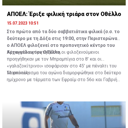
ΑΠΟΕΛ: Έριξε φιλική τριάρα στον Οθέλλο
15.07.2023 10:51
Στο πρώτο από τα δύο σαββατιάτικα φιλικά (σ.σ. το
δεύτερο με τη Δόξα στις 19:00, στην Περιστερώνα)
ο ΑΠΟΕΛ φιλοξενεί στο προπονητικό κέντρο του
Αρχαγγέλου τον Οθέλλο.
Κάτω από αφόρητη ζέστη οι φιλοξενούμενοι
προηγήθηκαν με τον Μπραμπίγια στο 8' και οι
«γαλαζοκίτρινοι» ισοφάρισαν στο 45' με πέναλτι του
Μαρκίνιος.
Το αποτέλεσμα του αγώνα διαμορφώθηκε στο δεύτερο
ημίχρονο με τέρματα των Εφραίμ στο 56ο και Γαβριήλ
στο 74ο λεπτό