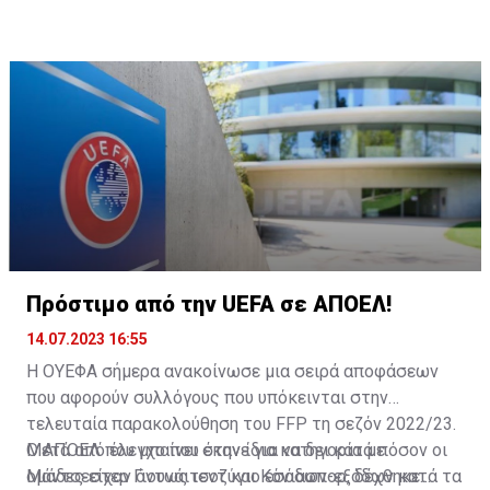
Πρόστιμο από την UEFA σε ΑΠΟΕΛ!
14.07.2023 16:55
Η ΟΥΕΦΑ σήμερα ανακοίνωσε μια σειρά αποφάσεων
που αφορούν συλλόγους που υπόκεινται στην
τελευταία παρακολούθηση του FFP τη σεζόν 2022/23.
Μετά από έλεγχο που έκανε για να δει κατά πόσον οι
Ο ΑΠΟΕΛ που μπαίνει στην ίδια κατηγορία με
ομάδες είχαν όντως ισοζύγιο εσόδων-εξόδων κατά τα
Μάντσεστερ Γιουνάιτεντ και Κόνιασπορ, δέχθηκε