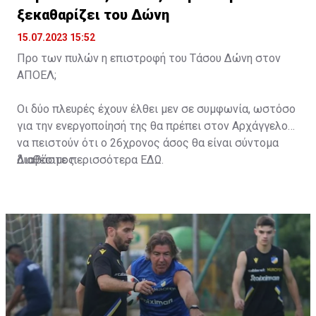
ξεκαθαρίζει του Δώνη
15.07.2023 15:52
Προ των πυλών η επιστροφή του Τάσου Δώνη στον
ΑΠΟΕΛ;
Οι δύο πλευρές έχουν έλθει μεν σε συμφωνία, ωστόσο
για την ενεργοποίησή της θα πρέπει στον Αρχάγγελο
να πειστούν ότι ο 26χρονος άσος θα είναι σύντομα
διαθέσιμος.
Διαβάστε περισσότερα
ΕΔΩ
.