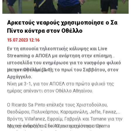
Αρκετούς νεαρούς χρησιμοποίησε ο Σα
Πίντο κόντρα στον Οθέλλο
15.07.2023 12:16
Εν τη απουσία τηλεοπτικής κάλυψης και Live
Streaming ο ΑΠΟΕΛ με ανάρτηση στην επίσημη
ιστοσελίδα του ενημέρωσε για το νικηφόρο φιλικό
με τον Οθέλλο (3-1), το πρωί του Σαββάτου, στον
Η σχετική ενημέρωση:
Αρχάγγελο.
Νίκη με 3-1, για τον ΑΠΟΕΛ στο πρώτο φιλικό της
ημέρας απέναντι στον Οθέλλο Αθηαίνου.
Ο Ricardo Sa Pinto επέλεξε τους Χριστοδούλου,
Θεοδώρου, Πολυκάρπου, Καραμανώλη, Jefte, Fawaz,
Βρόντη, Villafanez, Εφραίμ, Γαβριήλ και Tomane για την
αρχική ενδεκάδα. Στο 40’ αντικατέστησε τον
Με την έναρξη του δεύτερου ημιχρόνου, ο Djiama