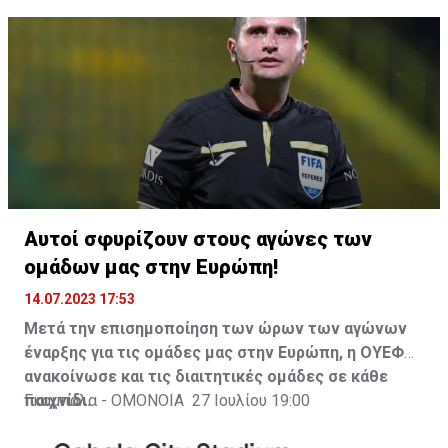
Η δημοσίευση κοινοποιήθηκε από το χρήστη Cagliari Calcio (@ca
Αυτοί σφυρίζουν στους αγώνες των
ομάδων μας στην Ευρώπη!
14.07.2023 17:53
Μετά την επισημοποίηση των ώρων των αγώνων
έναρξης για τις ομάδες μας στην Ευρώπη, η ΟΥΕΦΑ
ανακοίνωσε και τις διαιτητικές ομάδες σε κάθε
παιχνίδι.
Γκαμπάλα - ΟΜΟΝΟΙΑ 27 Ιουλίου 19:00