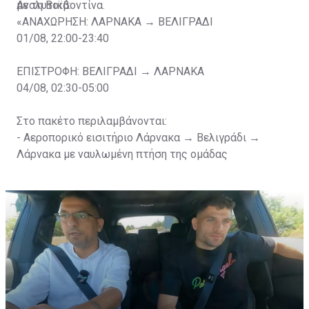
με τη Βοϊβοντίνα.
Αναλυτικά:
«ΑΝΑΧΩΡΗΣΗ: ΛΑΡΝΑΚΑ → ΒΕΛΙΓΡΑΔΙ
01/08, 22:00-23:40
ΕΠΙΣΤΡΟΦΗ: ΒΕΛΙΓΡΑΔΙ → ΛΑΡΝΑΚΑ
04/08, 02:30-05:00
Στο πακέτο περιλαμβάνονται:
- Αεροπορικό εισιτήριο Λάρνακα → Bελιγράδι →
Λάρνακα με ναυλωμένη πτήση της ομάδας
- Φόροι Αεροδρομίων
- Διαμονή για 2 βράδια σε κεντρικό ξενοδοχείο, στο
Βελιγράδι (4 αστέρων με πρόγευμα)
- Late check-out 03/08 έως 14:30
- Εκδρομή τη δεύτερη μέρα στο Βελιγράδι (πανοραμική