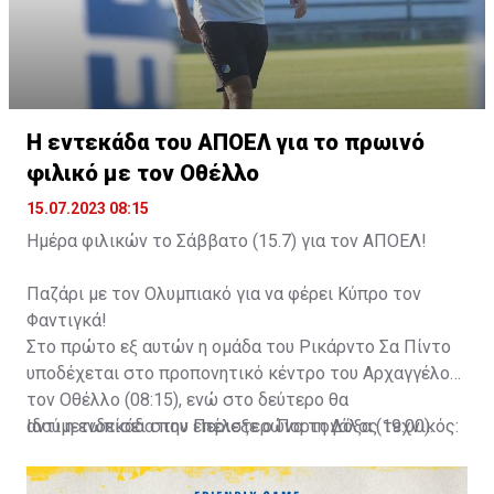
Η εντεκάδα του ΑΠΟΕΛ για το πρωινό
φιλικό με τον Οθέλλο
15.07.2023 08:15
Ημέρα φιλικών το Σάββατο (15.7) για τον ΑΠΟΕΛ!
Παζάρι με τον Ολυμπιακό για να φέρει Κύπρο τον
Φαντιγκά!
Στο πρώτο εξ αυτών η ομάδα του Ρικάρντο Σα Πίντο
υποδέχεται στο προπονητικό κέντρο του Αρχαγγέλου
τον Οθέλλο (08:15), ενώ στο δεύτερο θα
αντιμετωπίσει στην Περιστερώνα τη Δόξα (19:00).
Ιδού η ενδεκάδα που επέλεξε ο Πορτογάλος τεχνικός: