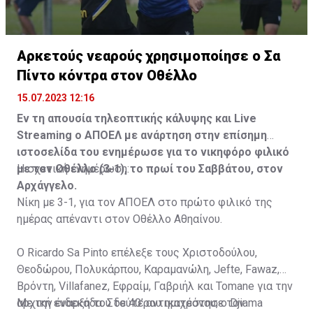
Αρκετούς νεαρούς χρησιμοποίησε ο Σα
Πίντο κόντρα στον Οθέλλο
15.07.2023 12:16
Εν τη απουσία τηλεοπτικής κάλυψης και Live
Streaming ο ΑΠΟΕΛ με ανάρτηση στην επίσημη
ιστοσελίδα του ενημέρωσε για το νικηφόρο φιλικό
με τον Οθέλλο (3-1), το πρωί του Σαββάτου, στον
Η σχετική ενημέρωση:
Αρχάγγελο.
Νίκη με 3-1, για τον ΑΠΟΕΛ στο πρώτο φιλικό της
ημέρας απέναντι στον Οθέλλο Αθηαίνου.
Ο Ricardo Sa Pinto επέλεξε τους Χριστοδούλου,
Θεοδώρου, Πολυκάρπου, Καραμανώλη, Jefte, Fawaz,
Βρόντη, Villafanez, Εφραίμ, Γαβριήλ και Tomane για την
αρχική ενδεκάδα. Στο 40’ αντικατέστησε τον
Με την έναρξη του δεύτερου ημιχρόνου, ο Djiama