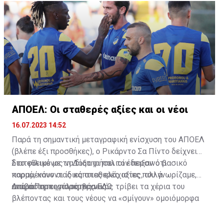
ΑΠΟΕΛ: Οι σταθερές αξίες και οι νέοι
16.07.2023 14:52
Παρά τη σημαντική μεταγραφική ενίσχυση του ΑΠΟΕΛ
(βλέπε έξι προσθήκες), ο Ρικάρντο Σα Πίντο δείχνει
διατεθειμένος να διατηρήσει τον περσινό βασικό
Στο φιλικό με τη Δόξα οι παλιοί έδειξαν ότι
κορμό, κάνοντας κάποιες ελάχιστες, αλλά
παραμένουν οι ίδιες σταθερές αξίες που γνωρίζαμε,
απαραίτητες παρεμβάσεις.
ενώ ο Πορτογάλος τεχνικός τρίβει τα χέρια του
Διαβάστε περισσότερα
ΕΔΩ
.
βλέποντας και τους νέους να «σμίγουν» ομοιόμορφα
στο γήπεδο με το περσινό ρόστερ.