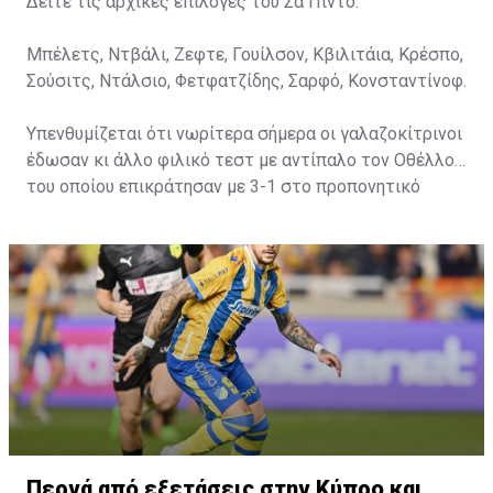
Δείτε τις αρχικές επιλογές του Σα Πίντο:
Μπέλετς, Ντβάλι, Ζεφτε, Γουίλσον, Κβιλιτάια, Κρέσπο,
Σούσιτς, Ντάλσιο, Φετφατζίδης, Σαρφό, Κονσταντίνοφ.
Υπενθυμίζεται ότι νωρίτερα σήμερα οι γαλαζοκίτρινοι
έδωσαν κι άλλο φιλικό τεστ με αντίπαλο τον Οθέλλο,
του οποίου επικράτησαν με 3-1 στο προπονητικό
κέντρο στον «Αρχάγγελο».
Περνά από εξετάσεις στην Κύπρο και