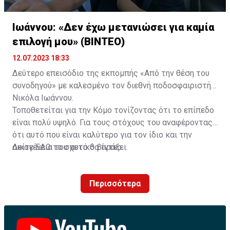
και περιπατητική ξενάγηση της πόλης)
Ιωάννου: «Δεν έχω μετανιώσει για καμία
- Μεταφορά από το αεροδρόμιο του Βελιγραδίου στο
επιλογή μου» (ΒΙΝΤΕΟ)
ξενοδοχείο
12.07.2023 18:33
- Μεταφορά με τις αποσκευές από το ξενοδοχείο στο
Δεύτερο επεισόδιο της εκπομπής «Από την θέση του
γήπεδο στο Νόβι Σαντ και ακολούθως μεταφορά μετά
συνοδηγού» με καλεσμένο τον διεθνή ποδοσφαιριστή
το τέλος του αγώνα στο αεροδρόμιο Βελιγραδίου για
Νικόλα Ιωάννου.
την επιστροφή
Τοποθετείται για την Κόμο τονίζοντας ότι το επίπεδο
είναι πολύ υψηλό. Για τους στόχους του αναφέροντας
- Ελληνόφωνος τοπικός συνοδός από το αεροδρόμιο
ότι αυτό που είναι καλύτερο για τον ίδιο και την
στο ξενοδοχείο, από το ξενοδοχείο στο γήπεδο, στον
οικογένεια του αυτό θα πράξει.
Δείτε
ΕΔΩ
το σχετικό βίντεο.
αγώνα, από τον αγώνα στο αεροδρόμιο
- Ελληνόφωνος ξεναγός κατά την ξενάγηση στο
Περισσότερα
Βελιγράδι