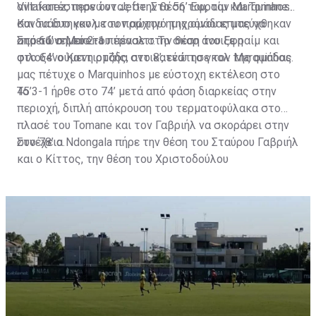
Villafanez, περνώντας στην θέση του, τον Marquinhos.
αντικατέστησε τον Jefte. Στο 56’ Εφραίμ και Tomane
Και τα δυο γκολ του πρώτου ημιχρόνου επιτεύχθηκαν
συνδυάστηκαν με τον αρχηγό της ομάδας μας να
από το σημείο του πέναλτι. Το σκορ άνοιξε η
σημειώνει το 2-1.
Στο 61’ ο Moreira πέρασε στην θέση του Εφραίμ και
φιλοξενούμενη ομάδα στο 8’, ενώ το γκολ της ομάδας
στο 64’ ο Καττιρτζής, αντικατέστησε τον Marquinhos.
μας πέτυχε ο Marquinhos με εύστοχη εκτέλεση στο
45’.
Το 3-1 ήρθε στο 74’ μετά από φάση διαρκείας στην
περιοχή, διπλή απόκρουση του τερματοφύλακα στο
πλασέ του Tomane και τον Γαβριήλ να σκοράρει στην
συνέχεια.
Στο 78’ ο Ndongala πήρε την θέση του Σταύρου Γαβριήλ
και ο Κίττος, την θέση του Χριστοδούλου