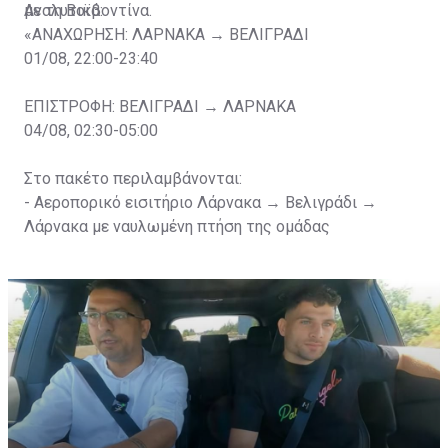
με τη Βοϊβοντίνα.
Αναλυτικά:
«ΑΝΑΧΩΡΗΣΗ: ΛΑΡΝΑΚΑ → ΒΕΛΙΓΡΑΔΙ
01/08, 22:00-23:40
ΕΠΙΣΤΡΟΦΗ: ΒΕΛΙΓΡΑΔΙ → ΛΑΡΝΑΚΑ
04/08, 02:30-05:00
Στο πακέτο περιλαμβάνονται:
- Αεροπορικό εισιτήριο Λάρνακα → Bελιγράδι →
Λάρνακα με ναυλωμένη πτήση της ομάδας
- Φόροι Αεροδρομίων
- Διαμονή για 2 βράδια σε κεντρικό ξενοδοχείο, στο
Βελιγράδι (4 αστέρων με πρόγευμα)
- Late check-out 03/08 έως 14:30
- Εκδρομή τη δεύτερη μέρα στο Βελιγράδι (πανοραμική