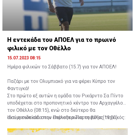
Η εντεκάδα του ΑΠΟΕΛ για το πρωινό
φιλικό με τον Οθέλλο
15.07.2023 08:15
Ημέρα φιλικών το Σάββατο (15.7) για τον ΑΠΟΕΛ!
Παζάρι με τον Ολυμπιακό για να φέρει Κύπρο τον
Φαντιγκά!
Στο πρώτο εξ αυτών η ομάδα του Ρικάρντο Σα Πίντο
υποδέχεται στο προπονητικό κέντρο του Αρχαγγέλου
τον Οθέλλο (08:15), ενώ στο δεύτερο θα
αντιμετωπίσει στην Περιστερώνα τη Δόξα (19:00).
Ιδού η ενδεκάδα που επέλεξε ο Πορτογάλος τεχνικός: