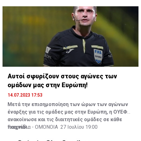
Η δημοσίευση κοινοποιήθηκε από το χρήστη Cagliari Calcio (@ca
Αυτοί σφυρίζουν στους αγώνες των
ομάδων μας στην Ευρώπη!
14.07.2023 17:53
Μετά την επισημοποίηση των ώρων των αγώνων
έναρξης για τις ομάδες μας στην Ευρώπη, η ΟΥΕΦΑ
ανακοίνωσε και τις διαιτητικές ομάδες σε κάθε
παιχνίδι.
Γκαμπάλα - ΟΜΟΝΟΙΑ 27 Ιουλίου 19:00