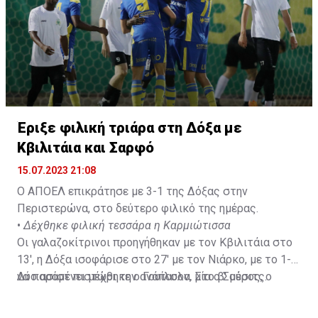
αριθμοί του ήταν 24 ματς σε όλες τις διοργανώσεις
και τέσσερις ασίστ.»
Έριξε φιλική τριάρα στη Δόξα με
Κβιλιτάια και Σαρφό
15.07.2023 21:08
Ο ΑΠΟΕΛ επικράτησε με 3-1 της Δόξας στην
Περιστερώνα, στο δεύτερο φιλικό της ημέρας.
•
Δέχθηκε φιλική τεσσάρα η Καρμιώτισσα
Οι γαλαζοκίτρινοι προηγήθηκαν με τον Κβιλιτάια στο
13', η Δόξα ισοφάρισε στο 27' με τον Νιάρκο, με το 1-1
να παραμένει μέχρι την ανάπαυλα. Στο β' μέρος, ο
Δύο ασίστ πιστώθηκε ο Γουίλσον, μία ο Σούσιτς.
Σαρφό ξανάβαλε μπροστά τον ΑΠΟΕΛ στο 51' ενώ το
τελικό αποτέλεσμα διαμόρφωσε ο Κβιλιτάια στο 85'.