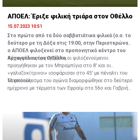
ΑΠΟΕΛ: Έριξε φιλική τριάρα στον Οθέλλο
15.07.2023 10:51
Στο πρώτο από τα δύο σαββατιάτικα φιλικά (σ.σ. το
δεύτερο με τη Δόξα στις 19:00, στην Περιστερώνα)
ο ΑΠΟΕΛ φιλοξενεί στο προπονητικό κέντρο του
Αρχαγγέλου τον Οθέλλο.
Κάτω από αφόρητη ζέστη οι φιλοξενούμενοι
προηγήθηκαν με τον Μπραμπίγια στο 8' και οι
«γαλαζοκίτρινοι» ισοφάρισαν στο 45' με πέναλτι του
Μαρκίνιος.
Το αποτέλεσμα του αγώνα διαμορφώθηκε στο δεύτερο
ημίχρονο με τέρματα των Εφραίμ στο 56ο και Γαβριήλ
στο 74ο λεπτό