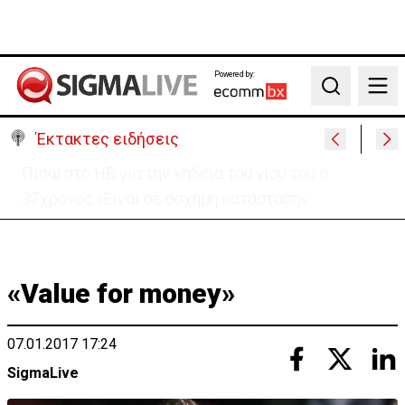
Powered by:
Search
Έκτακτες ειδήσεις
«Ήταν πολύ στενά.. οπότε κατεβήκαμε και
σταθήκαμε ακριβώς πάνω απ’ το πτώμα»
«Value for money»
07.01.2017 17:24
SigmaLive