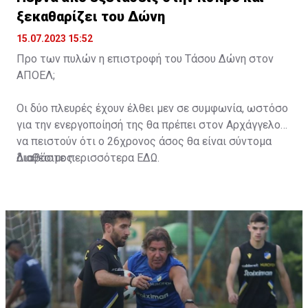
ξεκαθαρίζει του Δώνη
15.07.2023 15:52
Προ των πυλών η επιστροφή του Τάσου Δώνη στον
ΑΠΟΕΛ;
Οι δύο πλευρές έχουν έλθει μεν σε συμφωνία, ωστόσο
για την ενεργοποίησή της θα πρέπει στον Αρχάγγελο
να πειστούν ότι ο 26χρονος άσος θα είναι σύντομα
διαθέσιμος.
Διαβάστε περισσότερα
ΕΔΩ
.