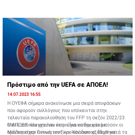
Πρόστιμο από την UEFA σε ΑΠΟΕΛ!
14.07.2023 16:55
Η ΟΥΕΦΑ σήμερα ανακοίνωσε μια σειρά αποφάσεων
που αφορούν συλλόγους που υπόκεινται στην
τελευταία παρακολούθηση του FFP τη σεζόν 2022/23.
Μετά από έλεγχο που έκανε για να δει κατά πόσον οι
Ο ΑΠΟΕΛ που μπαίνει στην ίδια κατηγορία με
ομάδες είχαν όντως ισοζύγιο εσόδων-εξόδων κατά τα
Μάντσεστερ Γιουνάιτεντ και Κόνιασπορ, δέχθηκε