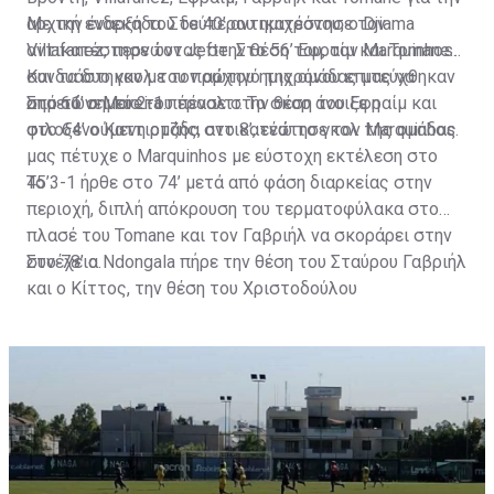
αρχική ενδεκάδα. Στο 40’ αντικατέστησε τον
Με την έναρξη του δεύτερου ημιχρόνου, ο Djiama
Villafanez, περνώντας στην θέση του, τον Marquinhos.
αντικατέστησε τον Jefte. Στο 56’ Εφραίμ και Tomane
Και τα δυο γκολ του πρώτου ημιχρόνου επιτεύχθηκαν
συνδυάστηκαν με τον αρχηγό της ομάδας μας να
από το σημείο του πέναλτι. Το σκορ άνοιξε η
σημειώνει το 2-1.
Στο 61’ ο Moreira πέρασε στην θέση του Εφραίμ και
φιλοξενούμενη ομάδα στο 8’, ενώ το γκολ της ομάδας
στο 64’ ο Καττιρτζής, αντικατέστησε τον Marquinhos.
μας πέτυχε ο Marquinhos με εύστοχη εκτέλεση στο
45’.
Το 3-1 ήρθε στο 74’ μετά από φάση διαρκείας στην
περιοχή, διπλή απόκρουση του τερματοφύλακα στο
πλασέ του Tomane και τον Γαβριήλ να σκοράρει στην
συνέχεια.
Στο 78’ ο Ndongala πήρε την θέση του Σταύρου Γαβριήλ
και ο Κίττος, την θέση του Χριστοδούλου