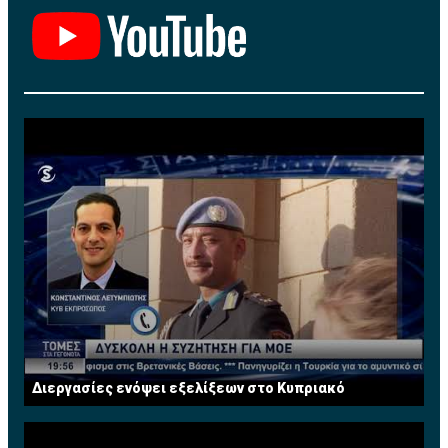
Εισιτήριο του αγώνα εξασφαλισμένο,
συμπεριλαμβάνεται στην τιμή
ΘΕΣΕΙΣ ΠΕΡΙΟΡΙΣΜΕΝΕΣ
ΤΗΛΕΦΩΝΟ ΚΡΑΤΗΣΕΩΝ:
96372472»
Διεργασίες ενόψει εξελίξεων στο Κυπριακό