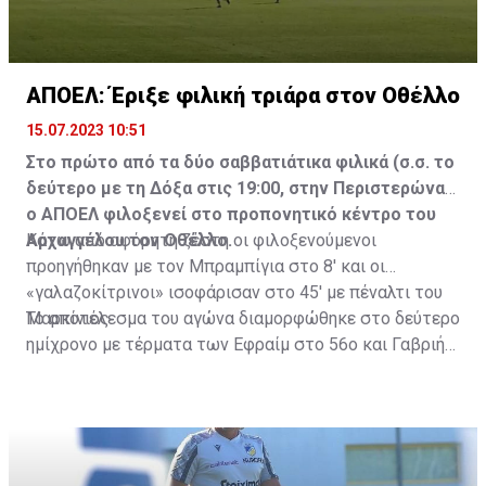
ΑΠΟΕΛ: Έριξε φιλική τριάρα στον Οθέλλο
15.07.2023 10:51
Στο πρώτο από τα δύο σαββατιάτικα φιλικά (σ.σ. το
δεύτερο με τη Δόξα στις 19:00, στην Περιστερώνα)
ο ΑΠΟΕΛ φιλοξενεί στο προπονητικό κέντρο του
Αρχαγγέλου τον Οθέλλο.
Κάτω από αφόρητη ζέστη οι φιλοξενούμενοι
προηγήθηκαν με τον Μπραμπίγια στο 8' και οι
«γαλαζοκίτρινοι» ισοφάρισαν στο 45' με πέναλτι του
Μαρκίνιος.
Το αποτέλεσμα του αγώνα διαμορφώθηκε στο δεύτερο
ημίχρονο με τέρματα των Εφραίμ στο 56ο και Γαβριήλ
στο 74ο λεπτό