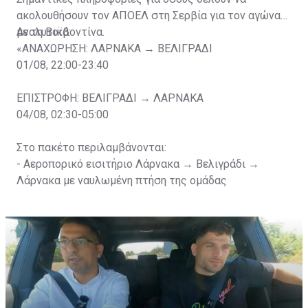
ακολουθήσουν τον ΑΠΟΕΛ στη Σερβία για τον αγώνα
με τη Βοϊβοντίνα.
Αναλυτικά:
«ΑΝΑΧΩΡΗΣΗ: ΛΑΡΝΑΚΑ → ΒΕΛΙΓΡΑΔΙ
01/08, 22:00-23:40
ΕΠΙΣΤΡΟΦΗ: ΒΕΛΙΓΡΑΔΙ → ΛΑΡΝΑΚΑ
04/08, 02:30-05:00
Στο πακέτο περιλαμβάνονται:
- Αεροπορικό εισιτήριο Λάρνακα → Bελιγράδι →
Λάρνακα με ναυλωμένη πτήση της ομάδας
- Φόροι Αεροδρομίων
- Διαμονή για 2 βράδια σε κεντρικό ξενοδοχείο, στο
Βελιγράδι (4 αστέρων με πρόγευμα)
- Late check-out 03/08 έως 14:30