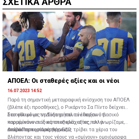
ΣΧΕΤΙΚΑ ΑΡΘΡΑ
ΑΠΟΕΛ: Οι σταθερές αξίες και οι νέοι
16.07.2023 14:52
Παρά τη σημαντική μεταγραφική ενίσχυση του ΑΠΟΕΛ
(βλέπε έξι προσθήκες), ο Ρικάρντο Σα Πίντο δείχνει
διατεθειμένος να διατηρήσει τον περσινό βασικό
Στο φιλικό με τη Δόξα οι παλιοί έδειξαν ότι
κορμό, κάνοντας κάποιες ελάχιστες, αλλά
παραμένουν οι ίδιες σταθερές αξίες που γνωρίζαμε,
απαραίτητες παρεμβάσεις.
ενώ ο Πορτογάλος τεχνικός τρίβει τα χέρια του
Διαβάστε περισσότερα
ΕΔΩ
.
βλέποντας και τους νέους να «σμίγουν» ομοιόμορφα