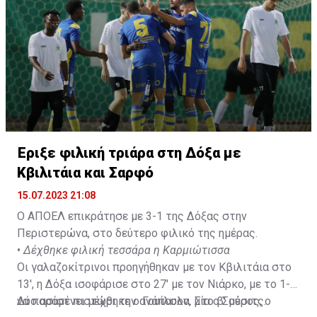
που έκανε και σε αυτή την ηλικία. Για την ιστορία οι
αριθμοί του ήταν 24 ματς σε όλες τις διοργανώσεις
και τέσσερις ασίστ.»
Έριξε φιλική τριάρα στη Δόξα με
Κβιλιτάια και Σαρφό
15.07.2023 21:08
Ο ΑΠΟΕΛ επικράτησε με 3-1 της Δόξας στην
Περιστερώνα, στο δεύτερο φιλικό της ημέρας.
•
Δέχθηκε φιλική τεσσάρα η Καρμιώτισσα
Οι γαλαζοκίτρινοι προηγήθηκαν με τον Κβιλιτάια στο
13', η Δόξα ισοφάρισε στο 27' με τον Νιάρκο, με το 1-1
να παραμένει μέχρι την ανάπαυλα. Στο β' μέρος, ο
Δύο ασίστ πιστώθηκε ο Γουίλσον, μία ο Σούσιτς.