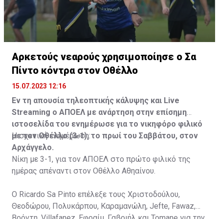
Αρκετούς νεαρούς χρησιμοποίησε ο Σα
Πίντο κόντρα στον Οθέλλο
15.07.2023 12:16
Εν τη απουσία τηλεοπτικής κάλυψης και Live
Streaming ο ΑΠΟΕΛ με ανάρτηση στην επίσημη
ιστοσελίδα του ενημέρωσε για το νικηφόρο φιλικό
με τον Οθέλλο (3-1), το πρωί του Σαββάτου, στον
Η σχετική ενημέρωση:
Αρχάγγελο.
Νίκη με 3-1, για τον ΑΠΟΕΛ στο πρώτο φιλικό της
ημέρας απέναντι στον Οθέλλο Αθηαίνου.
Ο Ricardo Sa Pinto επέλεξε τους Χριστοδούλου,
Θεοδώρου, Πολυκάρπου, Καραμανώλη, Jefte, Fawaz,
Βρόντη, Villafanez, Εφραίμ, Γαβριήλ και Tomane για την