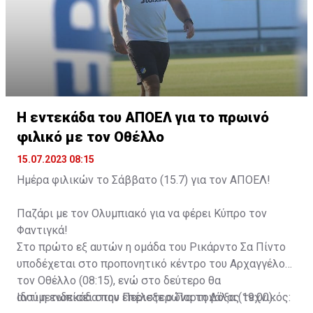
Η εντεκάδα του ΑΠΟΕΛ για το πρωινό
φιλικό με τον Οθέλλο
15.07.2023 08:15
Ημέρα φιλικών το Σάββατο (15.7) για τον ΑΠΟΕΛ!
Παζάρι με τον Ολυμπιακό για να φέρει Κύπρο τον
Φαντιγκά!
Στο πρώτο εξ αυτών η ομάδα του Ρικάρντο Σα Πίντο
υποδέχεται στο προπονητικό κέντρο του Αρχαγγέλου
τον Οθέλλο (08:15), ενώ στο δεύτερο θα
αντιμετωπίσει στην Περιστερώνα τη Δόξα (19:00).
Ιδού η ενδεκάδα που επέλεξε ο Πορτογάλος τεχνικός: