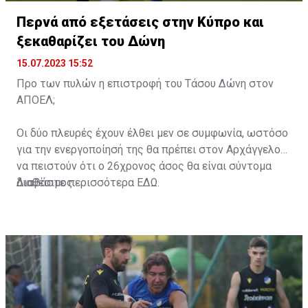
Περνά από εξετάσεις στην Κύπρο και
ξεκαθαρίζει του Δώνη
15.07.2023 15:52
Προ των πυλών η επιστροφή του Τάσου Δώνη στον
ΑΠΟΕΛ;
Οι δύο πλευρές έχουν έλθει μεν σε συμφωνία, ωστόσο
για την ενεργοποίησή της θα πρέπει στον Αρχάγγελο
να πειστούν ότι ο 26χρονος άσος θα είναι σύντομα
διαθέσιμος.
Διαβάστε περισσότερα
ΕΔΩ
.