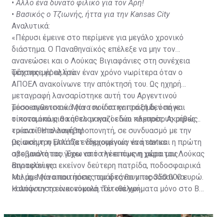
•
Άλλο ένα δυνατό φιλικό για τον Άρη!
•
Βασικός ο Τζιωνής, ήττα για την Kansas City
Αναλυτικά:
«Πέρυσι έμεινε στο περίμενε για μεγάλο χρονικό
διάστημα. Ο Παναθηναϊκός επέλεξε να μην τον
ανανεώσει και ο Λούκας Βιγιαφάνιες στη συνέχεια
ψάχτηκε γι’ αλλού.
Τέτοιες μέρες ήταν έναν χρόνο νωρίτερα όταν ο
ΑΠΟΕΛ ανακοίνωνε την απόκτησή του. Ως ηχηρή
μεταγραφή λανσαρίστηκε αυτή του Αργεντινού
μεσοεπιθετικού. Μόνο που στην πράξη δεν πήγε
Τόσο αγωνιστικά για τον ίδιο και το club, όσο και
τίποτα όπως θα ήθελαν και οι δύο πλευρές. Ακριβώς
οικονομικά μια και το μαγαζί είναι κάμποσους μήνες
το αντίθετο συνέβη!
«μέσα»! Η αλλαγή προπονητή, σε συνδυασμό με την
μείωση του μπάτζετ δημιουργούν ένα status
Ως σκέψη η Ελλάδα ενδεχομένως να ήταν και η πρώτη
αβεβαιότητας γύρω από την επόμενη μέρα του Λούκας
στο μυαλό του. Έχει να το λέει πως η χώρα μας
Βιγιαφάνιες.
αποτελεί για εκείνον δεύτερη πατρίδα, ποδοσφαιρικά
και μη. Μόνο που πόσες ομάδες θα μπορούσαν να
Μιλάμε για απαιτήσεις που φτάνουν τις 350.000 ευρώ.
καλύψουν τα οικονομικά του «θέλω»;
Η απάντηση είναι εύκολη. Τέτοια χρήματα μόνο στο Big
5 θα μπορούσε να τα βρει και δύσκολα οι λεγόμενοι
μεγάλοι θα κοιτούσαν τώρα τον «Βίγια» μετά τη σεζόν