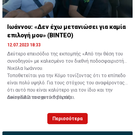
- Εκδρομή τη δεύτερη μέρα στο Βελιγράδι (πανοραμική
και περιπατητική ξενάγηση της πόλης)
Ιωάννου: «Δεν έχω μετανιώσει για καμία
- Μεταφορά από το αεροδρόμιο του Βελιγραδίου στο
επιλογή μου» (ΒΙΝΤΕΟ)
ξενοδοχείο
12.07.2023 18:33
- Μεταφορά με τις αποσκευές από το ξενοδοχείο στο
Δεύτερο επεισόδιο της εκπομπής «Από την θέση του
γήπεδο στο Νόβι Σαντ και ακολούθως μεταφορά μετά
συνοδηγού» με καλεσμένο τον διεθνή ποδοσφαιριστή
το τέλος του αγώνα στο αεροδρόμιο Βελιγραδίου για
Νικόλα Ιωάννου.
την επιστροφή
Τοποθετείται για την Κόμο τονίζοντας ότι το επίπεδο
είναι πολύ υψηλό. Για τους στόχους του αναφέροντας
- Ελληνόφωνος τοπικός συνοδός από το αεροδρόμιο
ότι αυτό που είναι καλύτερο για τον ίδιο και την
στο ξενοδοχείο, από το ξενοδοχείο στο γήπεδο, στον
οικογένεια του αυτό θα πράξει.
Δείτε
ΕΔΩ
το σχετικό βίντεο.
αγώνα, από τον αγώνα στο αεροδρόμιο
- Ελληνόφωνος ξεναγός κατά την ξενάγηση στο
Περισσότερα
Βελιγράδι