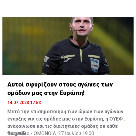
Η δημοσίευση κοινοποιήθηκε από το χρήστη Cagliari Calcio (@ca
Αυτοί σφυρίζουν στους αγώνες των
ομάδων μας στην Ευρώπη!
14.07.2023 17:53
Μετά την επισημοποίηση των ώρων των αγώνων
έναρξης για τις ομάδες μας στην Ευρώπη, η ΟΥΕΦΑ
ανακοίνωσε και τις διαιτητικές ομάδες σε κάθε
παιχνίδι.
Γκαμπάλα - ΟΜΟΝΟΙΑ 27 Ιουλίου 19:00