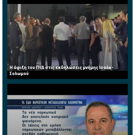
Η άφιξη του ΠτΔ στις εκδηλώσεις μνήμης Ισαάκ-
Σολωμού