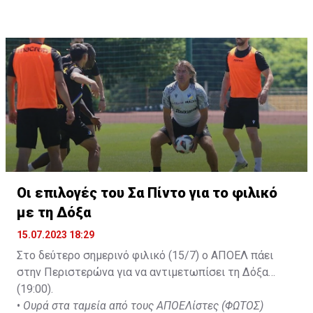
Σαρφό ξανάβαλε μπροστά τον ΑΠΟΕΛ στο 51' ενώ το
τελικό αποτέλεσμα διαμόρφωσε ο Κβιλιτάια στο 85'.
Οι επιλογές του Σα Πίντο για το φιλικό
με τη Δόξα
15.07.2023 18:29
Στο δεύτερο σημερινό φιλικό (15/7) ο ΑΠΟΕΛ πάει
στην Περιστερώνα για να αντιμετωπίσει τη Δόξα
(19:00).
•
Ουρά στα ταμεία από τους ΑΠΟΕΛίστες (ΦΩΤΟΣ)