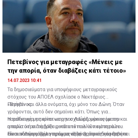
Πετεβίνος για μεταγραφές «Μένεις με
την απορία, όταν διαβάζεις κάτι τέτοιο»
14.07.2023 10:41
Τα δημοσιεύματα για υποψήφιους μεταγραφικούς
στόχους του ΑΠΟΕΛ σχολίασε ο Νεκτάριος
Πετεβίνος.
«Βγήκαν και άλλα ονόματα, όχι μόνο του Δώνη. Όταν
γράφονται, αυτό δεν σημαίνει κάτι. Όπως για
παράδειγμα η περίπτωση του Λαΐφη, μένεις με την
Η πολιτική μας είναι να μην σχολιάζουμε ονόματα και
απορία όταν διαβάζεις κάτι τέτοιο. Η ποιότητά του
η πολιτική αυτή ήρθε μετά από πολλών εμπειριών.
είναι αδιαμφισβήτητη, όμως όταν γράφεις κάτι πρέπει
Είναι το πιο εύκολο πράγμα να λένε ότι ενδιαφέρθηκε
Για τον Δώνη, έχω να πω το εξής. Ως ποιότητα θα