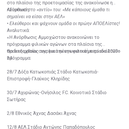
στο πλαίσιο της προετοιμασίας της ανακοίνωσε η
Ανόρθωση.
•
Συγκινεί στο «αντίο» του: «Με κάποιους έμαθα τι
σημαίνει να είσαι στην ΑΕΛ»
•
Ελεύθεροι και ψάχνουν ομάδα οι πρώην ΑΠΟΕΛίστες!
Αναλυτικά:
«Η Ανόρθωσις Αμμοχώστου ανακοινώνει το
πρόγραμμα φιλικών αγώνων στα πλαίσια της
προετοιμασίας της για την αγωνιστική περίοδο 2023-
Θα διεξαχθούν συνολικά πέντε φιλικά με το ακόλουθο
24.
πρόγραμμα:
28/7 Δόξα Κατωκοπιάς Στάδιο Κατωκοπιά-
Επιστροφή-Γλαύκος Κληρίδης
30/7 Αχυρώνας-Ονήσιλος F.C. Κοινοτικό Στάδιο
Σωτήρας
2/8 Εθνικός Άχνας Δασάκι Άχνας
12/8 ΑΕΛ Στάδιο Αντώνης Παπαδόπουλος