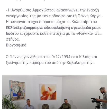
«Η Ανόρθωσις Αμμοχώστου ανακοινώνει την έναρξη
συνεργασίας της με τον ποδοσφαιριστή Γιάννη Κάργα.
Η συνεργασία έχει διάρκεια μέχρι το Καλοκαίρι του
2026. O ποδοσφαιριστής επέλεξε να αγωνίζεται με το
Καλωσορίζουμε τον ποδοσφαιριστή στην ομάδα μας
Νο6.
και του ευχόμαστε κάθε επιτυχία με το «Φοίνικα» στο
στήθος.
Βιογραφικό
Ο Γιάννης γεννήθηκε στις 9/12/1994 στο Κιλκίς και
ξεκίνησε την καριέρα του από την Καβάλα με την
οποία έγινε επαγγελματίας το 2011. Ακολούθησε μια
καριέρα στα ελληνικά γήπεδα με τις φανέλες των
Φωστήρας, Παναχαϊκή, Πλατανιά, Πανιώνιο προτού το
2018 δοκιμάσει στο εξωτερικό με την Ντινάμο
Μπρεστ. Επέστρεψε για τον ΠΑΣ το Γενάρη του 2019
και έξι μήνες μετά αποχώρησε και πάλι για τη Λέφσκι
Σόφιας όπου έμεινε ένα χρόνο. Το 2020 γύρισε στον