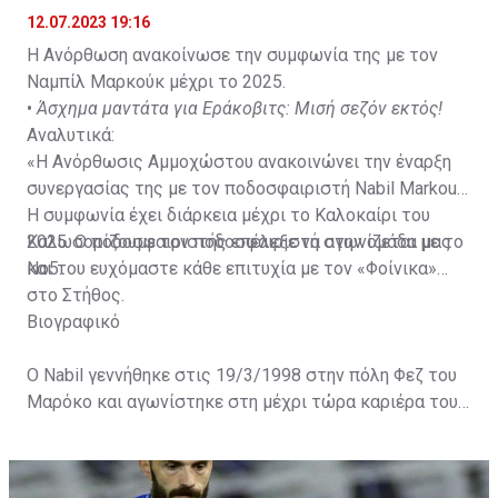
12.07.2023 19:16
Η Ανόρθωση ανακοίνωσε την συμφωνία της με τον
Ναμπίλ Μαρκούκ μέχρι το 2025.
•
Άσχημα μαντάτα για Εράκοβιτς: Μισή σεζόν εκτός!
Αναλυτικά:
«Η Ανόρθωσις Αμμοχώστου ανακοινώνει την έναρξη
συνεργασίας της με τον ποδοσφαιριστή Nabil Markouk.
Η συμφωνία έχει διάρκεια μέχρι το Καλοκαίρι του
2025. Ο ποδοσφαιριστής επέλεξε να αγωνίζεται με το
Καλωσορίζουμε τον ποδοσφαιριστή στην ομάδα μας
Νο5.
και του ευχόμαστε κάθε επιτυχία με τον «Φοίνικα»
στο Στήθος.
Βιογραφικό
Ο Nabil γεννήθηκε στις 19/3/1998 στην πόλη Φεζ του
Μαρόκο και αγωνίστηκε στη μέχρι τώρα καριέρα του
στην τοπική ομάδα Μας. Κατέγραψε συνολικά 83
συμμετοχές σε όλες τις διοργανώσεις με την ομάδα
του.»