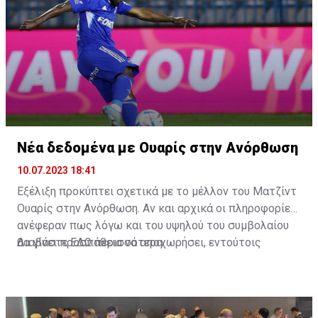
Νέα δεδομένα με Ουαρίς στην Ανόρθωση
10.07.2023 18:41
Eξέλιξη προκύπτει σχετικά με το μέλλον του Ματζίντ
Ουαρίς στην Ανόρθωση. Αν και αρχικά οι πληροφορίες
ανέφεραν πως λόγω και του υψηλού του συμβολαίου
θα γίνει προσπάθεια να αποχωρήσει, εντούτοις
Διαβάστε
ΕΔΩ
περισσότερα
υπάρχουν νέα δεδομένα.