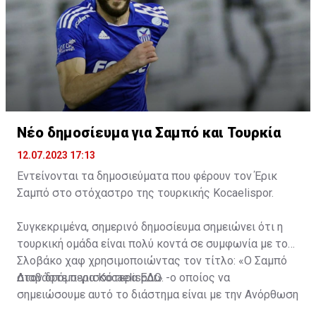
Νέο δημοσίευμα για Σαμπό και Τουρκία
12.07.2023 17:13
Εντείνονται τα δημοσιεύματα που φέρουν τον Έρικ
Σαμπό στο στόχαστρο της τουρκικής Kocaelispor.
Συγκεκριμένα, σημερινό δημοσίευμα σημειώνει ότι η
τουρκική ομάδα είναι πολύ κοντά σε συμφωνία με τον
Σλοβάκο χαφ χρησιμοποιώντας τον τίτλο: «Ο Σαμπό
στον δρόμο για Kocaelispor» -ο οποίος να
Διαβάστε περισσότερα
ΕΔΩ
.
σημειώσουμε αυτό το διάστημα είναι με την Ανόρθωση
στην Κυπερούντα.