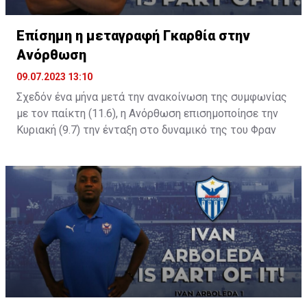
Επίσημη η μεταγραφή Γκαρθία στην
Ανόρθωση
09.07.2023 13:10
Σχεδόν ένα μήνα μετά την ανακοίνωση της συμφωνίας
με τον παίκτη (11.6), η Ανόρθωση επισημοποίησε την
Κυριακή (9.7) την ένταξη στο δυναμικό της του Φραν
Γκαρθία.
Η σχετική ενημέρωση:
Η Ανόρθωσις Αμμοχώστου ανακοινώνει την έναρξη
συνεργασίας της με τον ποδοσφαιριστή Fran Garcia. H
συνεργασία έχει ισχύ μέχρι το καλοκαίρι του 2025. Ο
ποδοσφαιριστής επέλεξε να αγωνίζεται με το Νο3.
Καλωσορίζουμε τον ποδοσφαιριστή στην ομάδα μας
και του ευχόμαστε κάθε επιτυχία με το «Φοίνικα» στο
στήθος!
Βιογραφικό