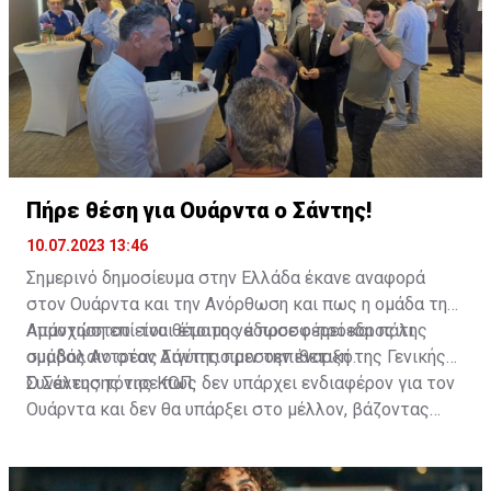
Πήρε θέση για Ουάρντα ο Σάντης!
10.07.2023 13:46
Σημερινό δημοσίευμα στην Ελλάδα έκανε αναφορά
στον Ουάρντα και την Ανόρθωση και πως η ομάδα της
Αμμοχώστου είναι έτοιμη να προσφέρει και πάλι
Απάντηση επί του θέματος έδωσε ο πρόεδρος της
συμβόλαιο στον Αιγύπτιο μεσοεπιθετικό.
ομάδας Αντρέας Σάντης πριν την έναρξη της Γενικής
Συνέλευσης της ΚΟΠ.
Ο Σάντης τόνισε πως δεν υπάρχει ενδιαφέρον για τον
Ουάρντα και δεν θα υπάρξει στο μέλλον, βάζοντας
τέλος στα σενάρια.