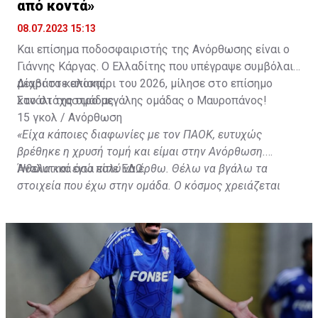
από κοντά»
ετών μετακόμισε στην Αργεντινή και την Μπάνφιλντ
όπου έμεινε για εφτά χρόνια μέχρι που το 2021 άλλαξε
08.07.2023 15:13
ήπειρο για χάρη της Ράγιο Βαγιεκάνο στην Ισπανία.
Και επίσημα ποδοσφαιριστής της Ανόρθωσης είναι ο
Αγωνίστηκε επίσης στη Νιούελς Ολντ Μπόις με τη
Γιάννης Κάργας. Ο Ελλαδίτης που υπέγραψε συμβόλαιο
μορφή δανεισμού. Έχει επίσης υπάρξει διεθνής με την
μέχρι το καλοκαίρι του 2026, μίλησε στο επίσημο
Διαβάστε επίσης:
Κολομβία καταγράφοντας μια συμμετοχή».
κανάλι της ομάδας.
Στο στόχαστρο μεγάλης ομάδας ο Μαυροπάνος!
15 γκολ / Ανόρθωση
«Είχα κάποιες διαφωνίες με τον ΠΑΟΚ, ευτυχώς
βρέθηκε η χρυσή τομή και είμαι στην Ανόρθωση.
Ήθελα και εγώ πολύ να έρθω. Θέλω να βγάλω τα
Αναλυτικά όσα είπε
ΕΔΩ.
στοιχεία που έχω στην ομάδα. Ο κόσμος χρειάζεται
αυτά τα στοιχεία, να παλεύεις στον αγωνιστικό χώρο.
Ρώτησα πότε είναι η ανοικτή προπόνηση, ανυπομονώ
να δω τον κόσμο από κοντά»
, είπε μεταξύ άλλων.