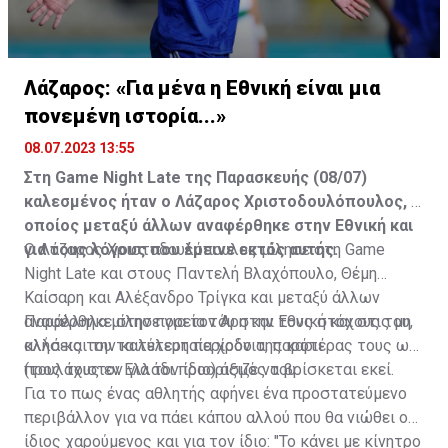
Λάζαρος: «Για μένα η Εθνική είναι μια
πονεμένη ιστορία...»
08.07.2023 13:55
Στη Game Night Late της Παρασκευής (08/07)
καλεσμένος ήταν ο Λάζαρος Χριστοδουλόπουλος, ο
οποίος μεταξύ άλλων αναφέρθηκε στην Εθνική και
για τους λόγους που έμεινε εκτός αυτής.
Ο Λάζαρος Χριστοδουλόπουλος μίλησε στη Game
Night Late και στους Παντελή Βλαχόπουλο, Θέμη
Καίσαρη και Αλέξανδρο Τρίγκα και μεταξύ άλλων
αναφέρθηκε στην πορεία του στην Εθνική και στις μη
Παράλληλα μίλησε για τον Άρη και τους στόχους του,
κλήσεις του τα τελευταία χρόνια, παρότι
αλλά και την καλύτερη περίοδο της καριέρας τους ως
(τουλάχιστον για τον ίδιο) άξιζε να βρίσκεται εκεί.
προς τους εν Ελλάδι προορισμός του.
Για το πως ένας αθλητής αφήνει ένα προστατεύμενο
περιβάλλον για να πάει κάπου αλλού που θα νιώθει ο
ίδιος χαρούμενος και για τον ίδιο: "Το κάνει με κίνητρο