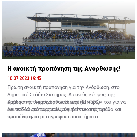
Η ανοικτή προπόνηση της Ανόρθωσης!
10.07.2023 19:45
Πρώτη ανοικτή προπόνηση για την Ανόρθωση, στο
Δημοτικό Στάδιο Σωτήρας. Αρκετός κόσμος της
ομάδας της Αμμοχώστου έδωσε το παρών του για να
Χαμός από τους Ανορθωσιάτες! (ΒΙΝΤΕΟ)
δει από κοντά τους παλιούς παίκτες της ομάδα και
Δείτε
ΕΔΩ
φωτογραφίες και βίντεο από την
φυσικά τα νέα μεταγραφικά αποκτήματα.
προπόνηση