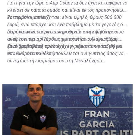
Γιατί για την ώρα ο Αμρ Ουάρντα δεν έχει καταφέρει να
κλείσει σε κάποια ομάδα και είναι εκτός προπονήσεων
και προετοιμασίας.
Το συμβόλαιο που ζητάει είναι υψηλό, ύψους 500.000
ευρώ, ενώ υπάρχει και ένα πρόβλημα με το γεγονός ότι
δεν έχει κάνει στρατιωτική θητεία στην Αίγυπτο κι
Παρόλα αυτά υπάρχει πληροφορία από την Κύπρο που
αυτό τον περιορίζει στις μετακινήσεις (λόγω βίζας
αναφέρει ότι η Ανόρθωση μπορεί να του προσφέρει
είναι χρονοβόρο το να έχει έγγραφα για να ταξιδέψει
ξανά συμβόλαιο!
Οι άνθρωποι της ομάδας έχουν εξαιρετική άποψη για
όπου και όποτε θέλει).
τον Ουάρντα και δεν αποκλείεται ο Αιγύπτιος άσος να
συνεχίσει την καριέρα του στη Μεγαλόνησο...