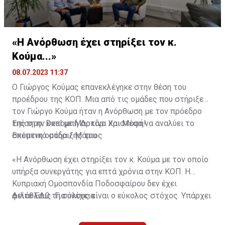
ΠΑΣ και μετά από μια γεμάτη διετία πήρε μεταγραφή
για τον ΠΑΟΚ όπου αγωνίστηκε την περίοδο 2022-23.
Μετρά 94 συμμετοχές στην Σούπερλιγκ Ελλάδας με
έξι γκολ».
«Η Ανόρθωση έχει στηρίξει τον κ.
Κούμα...»
08.07.2023 11:37
Ο Γιώργος Κούμας επανεκλέγηκε στην θέση του
προέδρου της ΚΟΠ. Μια από τις ομάδες που στήριξε
τον Γιώργο Κούμα ήταν η Ανόρθωση με τον πρόεδρο
της στην εκπομπή Δοκάρι και Μέσα να αναλύει το
Επίσημο: Deal με Μαρτίνο Χριστοφή!
σκεπτικό στήριξης του.
Επόμενη ομάδα / Μάριος
«Η Ανόρθωση έχει στηρίξει τον κ. Κούμα με τον οποίο
υπήρξα συνεργάτης για επτά χρόνια στην ΚΟΠ. Η
Κυπριακή Ομοσπονδία Ποδοσφαίρου δεν έχει
φιλάθλους. Για όλους είναι ο εύκολος στόχος. Υπάρχει
Δείτε
ΕΔΩ
τη συνέχεια
μια κατάσταση η οποία αυτή την στιγμή έχει αναλάβει
κάποιες δεσμεύεσεις για τα πρωταθλήματα, των