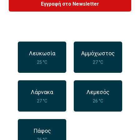
Εγγραφή στο Newsletter
Λευκωσία
Αμμόχωστος
25 °C
27 °C
Λάρνακα
Λεμεσός
27 °C
26 °C
Πάφος
26 °C