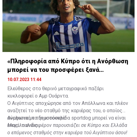
«Πληροφορία από Κύπρο ότι η Ανόρθωση
μπορεί να του προσφέρει ξανά
συμβόλαιο!»
10.07.2023 11:44
Ελεύθερος στο θερινό μεταγραφικό παζάρι
κυκλοφορεί ο Αμρ Ουάρντα.
Ο Αιγύπτιος αποχώρησε από τον Απόλλωνα και πλέον
αναζητεί το νέο σταθμό της καριέρας του, ο οποίος
σύμφωνα με την ιστοσελίδα sportdog μπορεί να είναι
Αναλυτικά το δημοσόευμα:
ένας... παλιός.
Μεγάλο ενδιαφέρον παρουσιάζει σε Κύπρο και Ελλάδα
ο επόμενος σταθμός στην καριέρα τού Αιγύπτιου άσου!