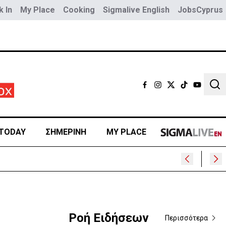
 In
My Place
Cooking
Sigmalive English
JobsCyprus
Sear
TODAY
ΣΗΜΕΡΙΝΗ
MY PLACE
Ροή Ειδήσεων
Περισσότερα