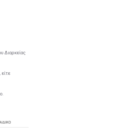
ου Διαρκείας
 είτε
ο.