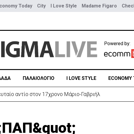
conomy Today
City
I Love Style
Madame Figaro
Check
Powered by:
ΛΑΔΑ
ΠΑΛΑΙΟΛΟΓΙΟ
I LOVE STYLE
ECONOMY 
ευταίο αντίο στον 17χρονο Μάριο-Γαβριήλ
t;ΠΑΠ&quot;