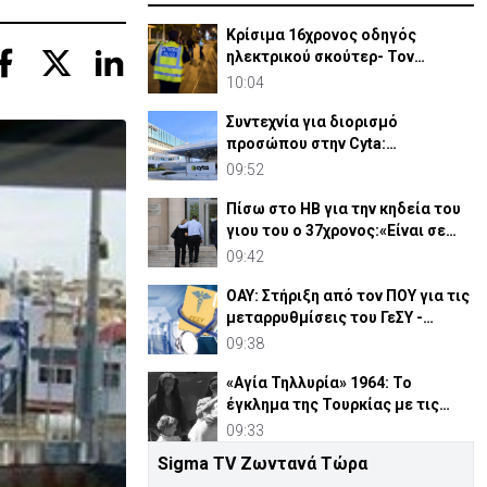
Κρίσιμα 16χρονος οδηγός
ηλεκτρικού σκούτερ- Τον
παρέσυρε μεθυσμένος οδηγός
10:04
Συντεχνία για διορισμό
προσώπου στην Cyta:
«Περίπτωση σύγκρουσης
09:52
συμφερόντων»
Πίσω στο ΗΒ για την κηδεία του
γιου του ο 37χρονος:«Είναι σε
άσχημη κατάσταση»
09:42
ΟΑΥ: Στήριξη από τον ΠΟΥ για τις
μεταρρυθμίσεις του ΓεΣΥ -
Θετική η αποτίμηση
09:38
«Αγία Τηλλυρία» 1964: Το
έγκλημα της Τουρκίας με τις
βόμβες ναπάλμ (ΒΙΝΤΕΟ)
09:33
Sigma TV Ζωντανά Τώρα
ALEPOU & LAGOS: Η άγρια