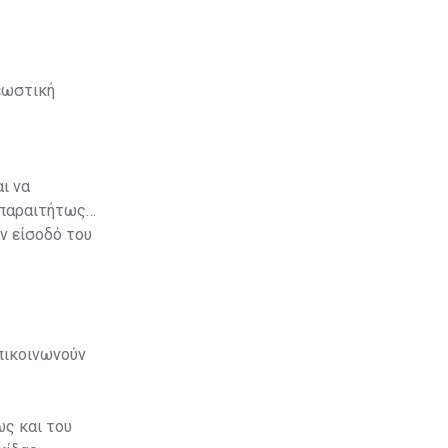
εωστική
ι να
απαραιτήτως
ν είσοδό του
επικοινωνούν
ως και του