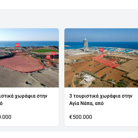
ιστικά χωράφια στην
3 τουριστικά χωράφια στην
νό
Αγία Νάπα, από
0.000
€500.000