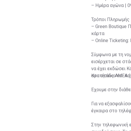
– Ημέρα αγώνα | 09
Τρόποι Πληρωμής
– Green Boutique 
κάρτα
– Online Ticketin
Σύμφωνα με τη νομ
εισέρχεται σε στά
να έχει εκδώσει Κ
στο στάδιο και κατ
Κρατήσεις ΑΜΕΑ (μ
Έχουμε στην διάθε
Για να εξασφαλίσο
έγκαιρα στο τηλέ
Στην τηλεφωνική ε