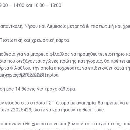
:00 – 14:00 και 16:00 – 18:00
Παπανικολή, Νήσου και Λεμεσού: μετρητά & πιστωτική και χρ
g: Πιστωτική και χρεωστική κάρτα
οθεσία για να μπορεί ο φίλαθλος να προμηθευτεί εισιτήριο κα
δια που διεξάγονται αγώνες πρώτης κατηγορίας, θα πρέπει 
άρτα Φιλάθλου, την οποία υποχρεούται να επιδεικνύει κατά τη
ά την αγορά του εισιτηρίου.
έχρι τις 17/07/2023)
ση μας 14 θέσεις για τροχοκάθισμα.
υν είσοδο στο στάδιο ΓΣΠ άτομα με αναπηρία, θα πρέπει να 
φωνο 22025429, ώστε να κρατήσουν τη θέση τους.
πικοινωνία θα χρειαστεί να υποβάλουν τα στοιχεία τους, όπ