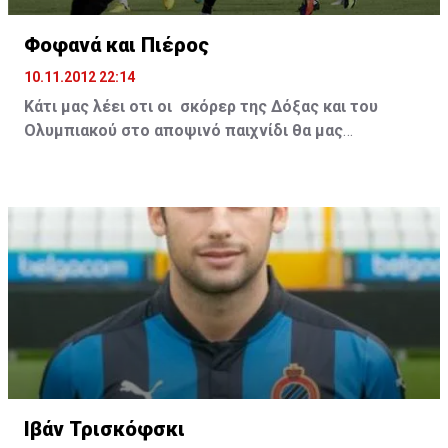
Φοφανά και Πιέρος
10.11.2012 22:14
Κάτι μας λέει οτι οι σκόρερ της Δόξας και του
Ολυμπιακού στο αποψινό παιχνίδι θα μας
απασχολήσουν έντονα στην δεύτερη μεταγραφική
περίοδο.
Αναφερόμαστε φυσικά για τους Φοφανά και
τον Πιέρο Σωτηρίου. Ο άσος της Δόξας έδειξε μέχρι
τώρα ότι ξέρει αρκετή μπάλα, ενώ αποκάλυψη είναι
φέτος ο νεαρός άσος του Ολυμπιακού, που δείχνει ότι
έχει όλα τα προσόντα για να κάνει μια πολύ καλή
καριέρα.
Χωρίς να έχουμε κάποιες πληροφορίες το
ένστικτό μας λέει ότι αυτοί οι δύο παίκτες ήδη θα
πρέπει να είναι στο στόχαστρο κάποιων ομάδων.
Γιατί όχι άλλωστε; Αφού πρόκειται για δύο παίκτες
που έχουν τις ικανότητες και φυσικά δεν θα είναι και
τόσο ακριβοί...
Ο χρόνος θα δείξει....
Ιβάν Τρισκόφσκι