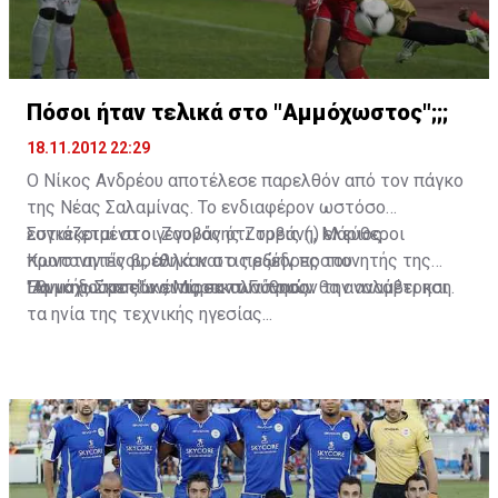
Τώρα θα είναι η ώρα της αλήθειας...
Πόσοι ήταν τελικά στο "Αμμόχωστος";;;
18.11.2012 22:29
O Νίκος Ανδρέου αποτέλεσε παρελθόν από τον πάγκο
της Νέας Σαλαμίνας. Το ενδιαφέρον ωστόσο
εστιάζεται στο γεγονός ότι τρεις (;) ελεύθεροι
Συγκεκριμένα οι Ζουβάνης Ζουβάνη, Μάριος
προπονητές βρέθηκαν στις εξέδρες του
Κωνσταντίνου, αλλά και ο πρώην προπονητής της
"Αμμόχωστος" και παρακολούθησαν την αναμέτρηση.
Εθνικής Σκοπίων, Μίρσαντ Γιόνους.
Για να δούμε εάν ένας εκ των τριών θα αναλάβει και
τα ηνία της τεχνικής ηγεσίας...