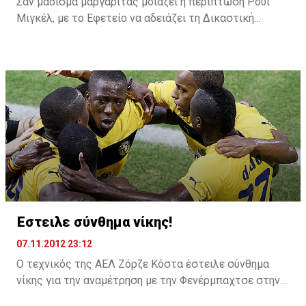
Σαν μάδισμα μαργαρίτας μοιάζει η περίπτωση Ρούι
Μιγκέλ, με το Εφετείο να αδειάζει τη Δικαστική
Επιτροπή με την απόφασή του. Τώρα πού θα τελειώσει
η περίπτωση αυτή, κανείς δεν ξέρει, αλλά ας
ελπίσουμε τουλάχιστον να έχει ένα γρήγορο τέλος.
Έστειλε σύνθημα νίκης!
07.11.2012 23:12
Ο τεχνικός της ΑΕΛ Ζόρζε Κόστα έστειλε σύνθημα
νίκης για την αναμέτρηση με την Φενέρμπαχτσε στην
Πόλη. Εμείς θα λέγάμε απο το στόμα του και στου