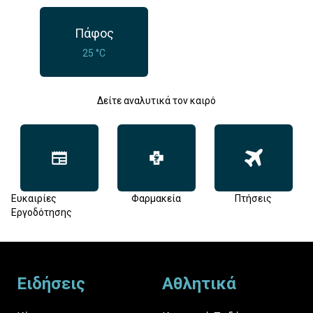
Πάφος
25 °C
Δείτε αναλυτικά τον καιρό
Ευκαιρίες
Φαρμακεία
Πτήσεις
Εργοδότησης
Footer
Ειδήσεις
Αθλητικά