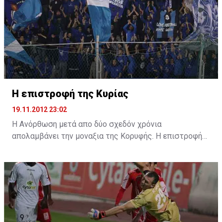
στον Θρόνο της...
Η επιστροφή της Κυρίας
19.11.2012 23:02
Η Ανόρθωση μετά απο δύο σχεδόν χρόνια
απολαμβάνει την μοναξια της Κορυφής. Η επιστροφή
λοιπόν της ΄Μεγάλης Κυρίας και πλέον το ζητούμενο
για τους Ανορθωσιάτες είναι η ομαδα τους να μείνει
εκεί μέχρι το τέλος του πρωταθλήματος. Η ομάδα του
Ρόνι Λέβι αν καταφέρει να δώσει συνέχεια στις
επιτυχίες στα επόμενα ντέρμπι που ακολουθούν με
ΑΕΚ, ΑΕΛ και ΑΠΟΕΛ τότε θα πάρει τεράστια
δυναμική για την κατάκτηση του πρωταθλήματος.