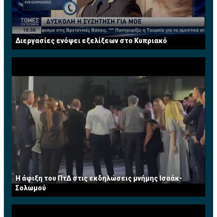
Διεργασίες ενόψει εξελίξεων στο Κυπριακό
Η άφιξη του ΠτΔ στις εκδηλώσεις μνήμης Ισαάκ-
Σολωμού