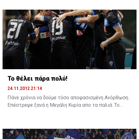
βρίσκουν νέους, πρωτότυπους τρόπους να μας
εκπλήσσουν, αρνητικά εννοείται. Η ηγεσία της ΚΟΠ,
πάντως, δεν μένει με σταυρωμένα τα χέρια. Ήδη έχει
στείλει προειδοποιητικά μηνύματα προς τους
διαιτητές, αλλά κυρίως στον Χανς Ρέικβαρτ, και
περιμένει, όπως και το φίλαθλο κοινό, άμεσα δείγματα
βελτίωσης. Ίδωμεν…
Το θέλει πάρα πολύ!
24.11.2012 21:14
Πάνε χρόνια να δούμε τόσο αποφασισμένη Ανόρθωση.
Επέστρεψε ξανά η Μεγάλη Κυρία απο τα παλιά. Το
δείχνει ότι το φετινό πρωτάθλημα το θέλει πάρα
πολύ! Εννέα συνεχόμενες νίκες και πήρε ακόμη ένα
ντέρμπι. Οι παίκτες του Ρόνι Λέβι είναι πεισμωμένοι
για να οδηγήσουν ξανά την ομάδα της Αμμοχώστου