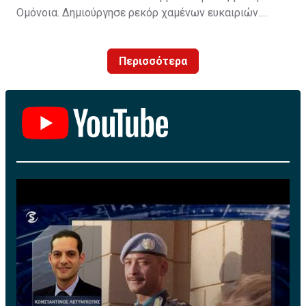
Ομόνοια. Δημιούργησε ρεκόρ χαμένων ευκαιριών.
Απόψε όμως δεν την πάτησε αφού ο Λεάντρο βρήκε
την λύση και άνοιξε τον δρόμο στον Σκέμπρι να
Περισσότερα
καθαρίσει τον αγώνα. Αγχωτική νίκη που κρίθηκε στα
τελευταία στάδια του αγώνα. Η Ομόνοια θα μπορούσε
να την πληρώσει για ακόμη μια φορά. Ο Τόνι Σαβέβσκι
θα πρέπει να βρεί άμεσα την λύση πριν είναι πάρα
πολύ αργά.