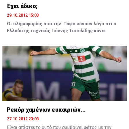
Έχει άδικο;
29.10.2012 15:03
Οι πληροφορίες απο την Πάφο κάνουν λόγο οτι ο
Ελλαδίτης τεχνικός Γιάννης Τοπαλίδης κάνει
σκέψεις να παραιτηθεί απο την τεχνική ηγεσία της
ομάδας.
Έχει άδικο; Η ομάδα να κερδίζει τους βαθμούς
και να τους χάνει διότι υπάρχουν τα οικονομικά
προβλήματα; Η Πάφος έχει πέντε βαθμούς και αν δεν
υπήρχε η αφαίρεση των έξι βαθμών τώρα θα
βρισκόταν στα ψηλά σκαλοπάτια του βαθμολογικού
πίνακα με ένδεκα βαθμούς. Αρχές Νοεμβρίου θα γίνει
γνωστό αν θα περάσει ή όχι τα κριτήρια του
Σεμπτεμβρίου. Αν υπάρξει νέα ποινή τότε δύσκολα θα
μπορέσει να συνεχίσει ο κ Τοπαλίδης. Δεν νομίζουμε
ότι θα έχει άδικο. Διότι ότι κτίζει, γκρεμίζεται...
Ρεκόρ χαμένων ευκαιριών...
27.10.2012 23:03
Είναι απίστευτο αυτό που συμβαίνει φέτος με την