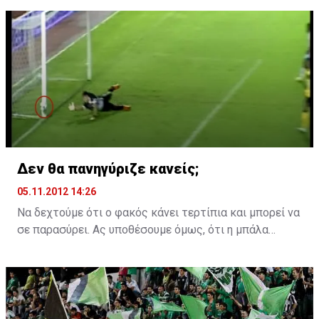
Θεού τ' αυτί! Μακάρι να το πιστέψουν και οι παίκτες
ώστε να δώσουν την μάχη τους. Η αποστολή θα είναι
πέρα για πέρα δύσκολη, μέσα σε μια καυτή έδρα και
απέναντι σε μια ισχυρή ομάδα που αναμένεται να
παρουσιαστεί πολύ διαφορετική με σύγκριση τον
αγώνα του Γ.Σ.Π. Η ΑΕΛ θα χρειαστεί ψυχή , πάθος,
τόλμη και την βοήθεια της Παναγιάς όπως συνηθίζει
να λέει ο Άγγελος Αναστασιάδης
Δεν θα πανηγύριζε κανείς;
05.11.2012 14:26
Να δεχτούμε ότι ο φακός κάνει τερτίπια και μπορεί να
σε παρασύρει. Ας υποθέσουμε όμως, ότι η μπάλα
μπήκε γκολ στην περιβόητη (μέχρι να το ξεκαθαρίσει
το Sigmalive) φάση στον αγώνα ΑΕΛ-Εθνικός. Ένας
παίκτης του Εθνικού, πόσο μάλλον ο Παϊσάο που
σούταρε δεν θα πανηγύριζε ή θα διαμαρτυρόταν
εντονότατα, βλέποντας διαιτητή και επόπτη να