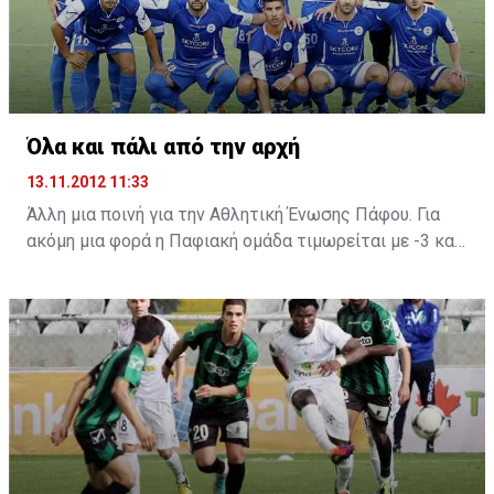
Όλα και πάλι από την αρχή
13.11.2012 11:33
Άλλη μια ποινή για την Αθλητική Ένωσης Πάφου. Για
ακόμη μια φορά η Παφιακή ομάδα τιμωρείται με -3 και
πλέον η προσπάθεια που θα κάνει για την σωτηρία της
θα γίνει ακόμη πιο δύσκολη, αφού βρίσκεται στην
τελευταία θέση του βαθμολογικού πίνακα με 2
βαθμούς. Μπορεί οι πιο πάνω ομάδες να έχουν από
τέσσερεις βαθμούς, ωστόσο όλα είναι θέμα
ψυχολογίας πλέον.