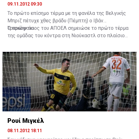
09.11.2012 09:30
Το πρώτο επίσημο τέρμα με τη φανέλα της Βελγικής
Μπριζ πέτυχε χθες βράδυ (Πέμπτη) ο Ιβάν
Τρισκόφσκι.
Ο πρώην άσος του ΑΠΟΕΛ σημειώσε το πρώτο τέρμα
της ομάδας του κόντρα στη Νιούκαστλ στο πλαίσιο
των ομίλων του Γιουρόπα Λιγκ.
Για την ιστορία ο αγώνα έληξε 2-2.
Ρουί Μιγκέλ
08.11.2012 18:11