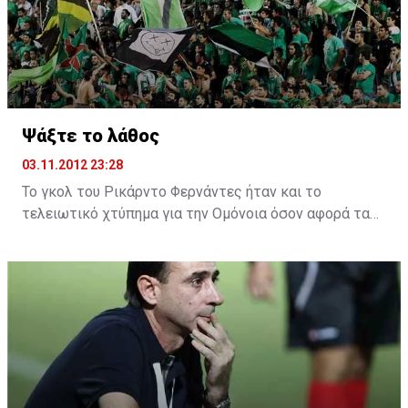
δείχνουν άουτ.; Αυτό δε το έλαβε κανένας υπόψη,
προτού τοποθετηθεί;
Ψάξτε το λάθος
03.11.2012 23:28
Το γκολ του Ρικάρντο Φερνάντες ήταν και το
τελειωτικό χτύπημα για την Ομόνοια όσον αφορά τα
όνειρα που είχε για να καλύψει το χαμένο έδαφος και
να μπεί ξανά στην διεκδίκηση του τίτλου. Το τρένο
έφυγε οριστικά μετά το -12. Ο προβληματισμός είναι
έντονος. Ο κόσμος δεν ένιωσε ποτέ τόση πίκρα. Τα
οικονομικά προβλήματα υφίστανται. Το ζητούμενο απο
εδώ και πέρα είναι στην Ομόνοια να ψάξουν το λάθος
για το πως έφτασαν την ομάδα, σε αυτό το
κατάντημα. Όλοι έχουν την ευθύνη.
Διοίκηση, παίκτες ,