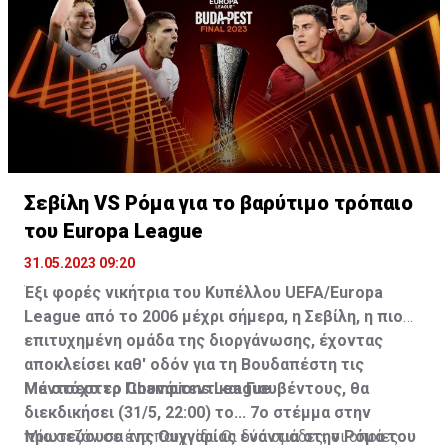
Σεβίλη VS Ρόμα για το βαρύτιμο τρόπαιο
του Europa League
31.05.2023 09:20
Έξι φορές νικήτρια του Κυπέλλου UEFA/Europa
League από το 2006 μέχρι σήμερα, η Σεβίλη, η πιο
επιτυχημένη ομάδα της διοργάνωσης, έχοντας
αποκλείσει καθ' οδόν για τη Βουδαπέστη τις
Μάντσεστερ Γιουνάιτεντ και Γιουβέντους, θα
Με στόχο το Champions League
διεκδικήσει (31/5, 22:00) το... 7ο στέμμα στην
πρωτεύουσα της Ουγγαρίας ενάντια στην Ρόμα του
Μία σεζόν σε ένα παιχνίδι. Οι δύο ομάδες, οι οποίες