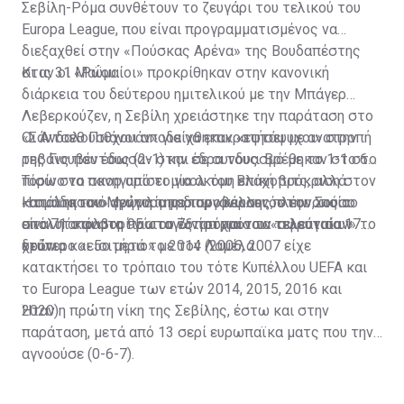
Σεβίλη-Ρόμα συνθέτουν το ζευγάρι του τελικού του
Europa League, που είναι προγραμματισμένος να
διεξαχθεί στην «Πούσκας Αρένα» της Βουδαπέστης
στις 31 Μαΐου.
Κι αν οι «Ρωμαίοι» προκρίθηκαν στην κανονική
διάρκεια του δεύτερου ημιτελικού με την Μπάγερ
Λεβερκούζεν, η Σεβίλη χρειάστηκε την παράταση στο
«Σάντσεθ Πιθχουάν» για να επικρατήσει με ανατροπή
Οι Ανδαλουσιάνοι αποδείχθηκαν «εφτάψυχοι» στην
της Γιουβέντους (2-1) και σε συνδυασμό με το 1-1 στο
ρεβάνς που έδωσαν στην έδρα τους. Βρέθηκαν στο 65΄
Τορίνο να πανηγυρίσει μία ακόμη επική πρόκριση στον
πίσω στο σκορ από το γκολ του Βλάχοβιτς, αλλά
καταληκτικό αγώνα της διοργάνωσης, στην οποία
«απάντησαν» γρήγορα με τον «κεραυνό» του Σούσο
Η ομάδα του Μεντιλίμπαρ προβάλλει, πλέον, ως το
είναι η απόλυτη πρωταγωνίστρια των τελευταίων
στο 71΄ και στο 95΄ του έξτρα χρόνου «σφράγισαν» το
απόλυτο φαβορί για το 7ο τρόπαιο τα τελευταία 17
ετών.
δεύτερο «εισιτήριο» με τον Λαμέλα.
χρόνια και 5ο μετά το 2014 (2006, 2007 είχε
κατακτήσει το τρόπαιο του τότε Κυπέλλου UEFA και
το Europa League των ετών 2014, 2015, 2016 και
2020).
Ήταν η πρώτη νίκη της Σεβίλης, έστω και στην
παράταση, μετά από 13 σερί ευρωπαϊκα ματς που την
αγνοούσε (0-6-7).