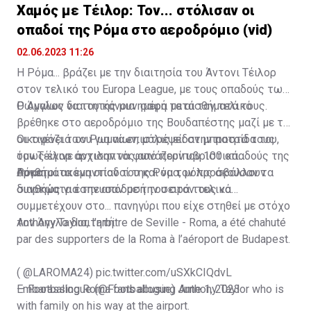
Χαμός με Τέιλορ: Τον... στόλισαν οι
οπαδοί της Ρόμα στο αεροδρόμιο (vid)
02.06.2023 11:26
Η Ρόμα... βράζει με την διαιτησία του Άντονι Τέιλορ
στον τελικό του Europa League, με τους οπαδούς των
Ρωμαίων να του κάνουν σαφή τα αισθήματά τους.
Ο Άγγλος διαιτητής μια ημέρα μετά τον τελικό
βρέθηκε στο αεροδρόμιο της Βουδαπέστης μαζί με την
οικογένειά του για να επιστρέψει στην πατρίδα του,
Οι τιφόζι των Ρωμαίων, μόλις είδαν μπροστά τους
όμως έγινε αντιληπτός από περίπου 100 οπαδούς της
τον Τέιλορ άρχισαν να φωνάζουν υβριστικά
Ρόμα.
συνθήματα εναντίον του και να τον προσβάλλουν
Αρκετοί ακόμη οπαδοί της Ρόμα, μόλις άκουσαν τα
διαρκώς για την απόδοσή του στον τελικό.
συνθήματα έσπευσαν με την σειρά τους να
συμμετέχουν στο... πανηγύρι που είχε στηθεί με στόχο
τον Άγγλο διαιτητή.
Anthony Taylor, l’arbitre de Seville - Roma, a été chahuté
par des supporters de la Roma à l’aéroport de Budapest.
(
@LAROMA24
)
pic.twitter.com/uSXkCIQdvL
— Footballogue (@Footballogue)
Embarassing Roma fans abusing Anthony Taylor who is
June 1, 2023
with family on his way at the airport.