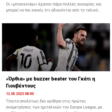
Οι «μπιανκονέρι» έχασαν πάρα πολλές ευκαιρίες και
μπορεί να πει κανείς ότι αδικούνται από το τελικό
σκορ, με βάση τη σημερινή τους εικόνα στον
αγωνιστικό χώρο. Δεν θα μπορέσει, όμως, να
διεκδικήσει το μοναδικό τρόπαιο που τους είχε
απομείνει για την τρέχουσα σεζόν, μιας και δεν
μπορούν να το κάνουν στις εγχώριες διοργανώσεις.
«Όρθια» με buzzer beater του Γκάτι η
Γιουβέντους
12.05.2023 08:00
Τίποτα απολύτως δεν κρίθηκε στις πρώτες
αναμετρήσεις των ημιτελικών του Europa League, με