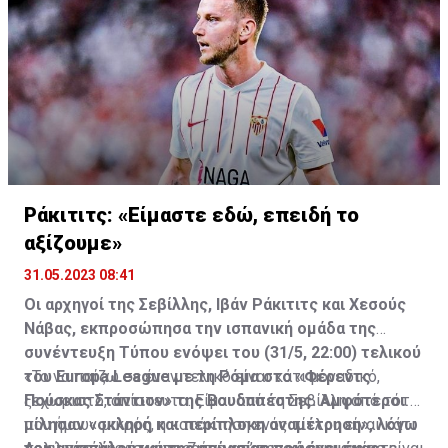
Ράκιτιτς: «Είμαστε εδώ, επειδή το
αξίζουμε»
31.05.2023 08:41
Οι αρχηγοί της Σεβίλλης, Ιβάν Ράκιτιτς και Χεσούς
Νάβας, εκπροσώπησα την ισπανική ομάδα της
συνέντευξη Τύπου ενόψει του (31/5, 22:00) τελικού
του Europa League με τη Ρόμα στο «Φέρεντς
«Το να παίζω σε έναν τελικό είναι κάτι μοναδικό,
Πούσκας Στάντιον» της Βουδαπέστης. Αμφότεροι
ξεχωριστό, απίστευτο. Είμαι από τη Σεβίλλη από τότε
μίλησαν «σκληρή και περίπλοκη αναμέτρηση», λόγω
που ήμουν μικρός, η κατάκτηση ενός τίτλου είναι κάτι