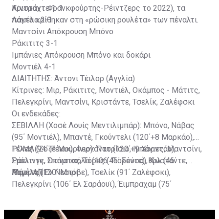
Αϊντραχτ Φρανκφούρτης-Ρέιντζερς το 2022), τα
Κριστάντε 1-1
πάντα κρίθηκαν στη «ρώσικη ρουλέτα» των πέναλτι.
Λαμέλα 2-1
Μαντσίνι Απόκρουση Μπόνο
Ράκιτιτς 3-1
Ιμπάνιες Απόκρουση Μπόνο και δοκάρι
Μοντιέλ 4-1
ΔΙΑΙΤΗΤΗΣ: Άντονι Τέιλορ (Αγγλία)
Κίτρινες: Μιρ, Ράκιτιτς, Μοντιέλ, Οκάμπος - Μάτιτς,
Πελεγκρίνι, Μαντσίνι, Κριστάντε, Τσελίκ, Ζαλέφσκι
Οι ενδεκάδες:
ΣΕΒΙΛΛΗ (Χοσέ Λουίς Μεντιλιμπάρ): Μπόνο, Νάβας
(95΄ Μοντιέλ), Μπαντέ, Γκούντελι (120΄+8 Μαρκάο),
Τέλες (94΄ Ρέκικ), Φερνάντο (120΄+9 Χορντάν),
ΡΟΜΑ (Ζοζέ Μουρίνιο): Πατρίσιο, Ιμπάνιες, Μαντσίνι,
Ράκιτιτς, Οκάμπος, Τόρες (46΄ Σούσο), Χιλ (46΄
Σμόλινγκ, Σπινατσόλα (106΄ Γιορέντε), Κριστάντε,
Λαμέλα), Εν Νεσιρί
Μάτιτς (120΄ Μπόβε), Τσελίκ (91΄ Ζαλέφσκι),
Πηγή: ΑΠΕ
Πελεγκρίνι (106΄ Ελ Σαράουϊ), Έιμπραχαμ (75΄
Μπελότι), Ντιμπάλα (68΄ Βαϊνάλντουμ)