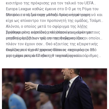
εισιτήριο της πρόκρισης για τον τελικό του UEFA
Europa League καθώς έμεινε στο 0-0 με τη Ρόμα του
Μουρίνιο στη δεύτερη μεταξύ τους αναμέτρηση.
Ωστόσο το κλίμα στην «Μπάι Αρίνα» ήταν γιορτινό και
είχε ως επίκεντρο τον προπονητή της ομάδας, Τσάμπι
Αλόνσο, ο οποίος μετά το σφύριγμα της λήξης
βρέθηκε στις κερκίδες εκεί όπου έγινε «ένα» με τους
Συγκεκριμένα ο Ισπανός πλησίασε και χαιρέτησε
οπαδούς λαμβάνοντας την αναγνώριση τους.
μεγάλη μερίδα των φίλων της Λεβερκούζεν οι οποίοι
πλέον τον έχουν σαν... Θεό εξαιτίας της εξαιρετικής
εικόνας που έχουν παρουσιάσει οι «ασπιρίνες» από
Θυμίζουμε ότι ο 41χρονος Βάσκος τεχνικός σε 35
την ημέρα που ανέλαβε την τεχνική ηγεσία.
ματς έχει μετρά 17 νίκες, 9 ισοπαλίες και ισάριθμες
ήττες έχοντας βάλει ξανά τις «ασπιρίνες» σε
ευρωπαϊκή τροχιά.