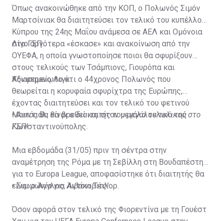
Όπως ανακοινώθηκε από την ΚΟΠ, ο Πολωνός Σιμόν
Μαρτσίνιακ θα διαιτητεύσει τον τελικό του κυπέλλου
Κύπρου της 24ης Μαΐου ανάμεσα σε ΑΕΛ και Ομόνοια
στο ΓΣΠ.
Λίγο αργότερα «έσκασε» και ανακοίνωση από την
ΟΥΕΦΑ, η οποία γνωστοποίησε ποιοι θα σφυρίξουν
στους τελικούς των Τσάμπιονς, Γιουρόπα και
Κόνφερενς Λιγκ.
Αξιοσημείωτο ότι ο 44χρονος Πολωνός που
θεωρείται η κορυφαία σφυρίχτρα της Ευρώπης,
έχοντας διαιτητεύσει και τον τελικό του φετινού
Μουντιάλ, θα βρεθεί και στον μεγάλο τελικό της
•
Αυτός θα είναι ο διαιτητής του μεγάλου τελικού στο
Κωνσταντινούπολης.
ΓΣΠ!
Μια εβδομάδα (31/05) πριν τη σέντρα στην
αναμέτρηση της Ρόμα με τη Σεβίλλη στη Βουδαπέστη
για το Europa League, αποφασίστηκε ότι διαιτητής θα
είναι ο Άγγλος, Άντονι Τέιλορ.
•
Συμφωνία για Λιβάκοβιτς!
Όσον αφορά στον τελικό της Φιορεντίνα με τη Γουέστ