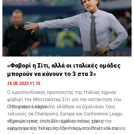
εβδομάδα, ισχυριζόμενος ότι έγινε «καλύτερος
του (συμπεριλαμβανομένων τεσσάρων Champions
προπονητής και καλύτερος άνθρωπος» με τα χρόνια
League).
και τους συλλόγους (οκτώ σε είκοσι χρόνια ).
«Φαβορί η Σίτι, αλλά οι ιταλικές ομάδες
μπορούν να κάνουν το 3 στα 3»
26.05.2023 11:15
Ο ομοσπονδιακός προπονητής της Ιταλίας έχρισε
φαβορί την Μάντσεστερ Σίτι για την κατάκτηση του
Champions League.
O Ρομπέρτο Μαντσίνι κλήθηκε να σχολιάσει τους
τελικούς σε Champions, Europa και Conference League,
σημειώνοντας ότι η Σίτι έχει το πάνω χέρι στην
«Έχουμε τρεις ιταλικές ομάδες στους τρεις
«μάχη» με την Ίντερ, τονίζοντας ωστόσο ότι όλα είναι
ευρωπαϊκούς τελικούς, την Ίντερ, την Ρόμα και την