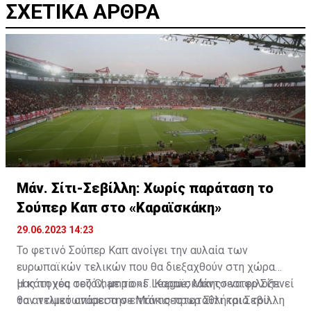
ΣΧΕΤΙΚΑ ΑΡΘΡΑ
Μάν. Σίτι-Σεβίλλη: Χωρίς παράταση το
Σούπερ Καπ στο «Καραϊσκάκη»
29.06.2023 14:23
Το φετινό Σούπερ Καπ ανοίγει την αυλαία των
ευρωπαϊκών τελικών που θα διεξαχθούν στη χώρα
μας τη νέα σεζόν, με το «Γ. Καραϊσκάκης» να φιλοξενεί
Η κάτοχος του Champions League, Μάντσεστερ Σίτι
τον τελικό ανάμεσα σε Μάντσεστερ Σίτι και Σεβίλλη
θα αντιμετωπίσει την επτάκις πρωταθλήτρια του