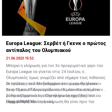
Europa League: Σερβέτ ή Γκενκ ο πρώτος
αντίπαλος του Ολυμπιακού
21.06.2023 15:52
Μπορεί η κλήρωση για τον 3ο προκριματικό γύρο του
Europa League να γίνεται στις 24 Ιουλίου, ο
Ολυμπιακός όμως γνωρίζει από σήμερα τους πιθανούς
αντιπάλους του. Με δεδομένο ότι οι «ερυθρόλευκοι»
Οι αγώνες του 3ου προκριματικού γύρου θα γίνουν
θα αντιμετωπίσουν ομάδα που θα αποκλειστεί στον
στις 10 και 17 Αυγούστου και το μόνο που απομένει να
2ο προκριματικό του Champions League (από το
μάθει ο Ολυμπιακός στην κλήρωση της 24ης Ιουλίου
League Path) και ότι η κλήρωση θα γίνει πριν την
είναι η σειρά των αγώνων.
Πηγή: ΑΠΕ ΜΠΕ
διεξαγωγή των αγώνων αυτών, αντίπαλος του