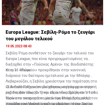
Europa League: Σεβίλη-Ρόμα το ζευγάρι
του μεγάλου τελικού
19.05.2023 08:43
Σεβίλη-Ρόμα συνθέτουν το ζευγάρι του τελικού του
Europa League, που είναι προγραμματισμένος να
διεξαχθεί στην «Πούσκας Αρένα» της Βουδαπέστης
στις 31 Μαΐου.
Κι αν οι «Ρωμαίοι» προκρίθηκαν στην κανονική
διάρκεια του δεύτερου ημιτελικού με την Μπάγερ
Λεβερκούζεν, η Σεβίλη χρειάστηκε την παράταση στο
«Σάντσεθ Πιθχουάν» για να επικρατήσει με ανατροπή
Οι Ανδαλουσιάνοι αποδείχθηκαν «εφτάψυχοι» στην
της Γιουβέντους (2-1) και σε συνδυασμό με το 1-1 στο
ρεβάνς που έδωσαν στην έδρα τους. Βρέθηκαν στο 65΄
Τορίνο να πανηγυρίσει μία ακόμη επική πρόκριση στον
πίσω στο σκορ από το γκολ του Βλάχοβιτς, αλλά
καταληκτικό αγώνα της διοργάνωσης, στην οποία
«απάντησαν» γρήγορα με τον «κεραυνό» του Σούσο
Η ομάδα του Μεντιλίμπαρ προβάλλει, πλέον, ως το