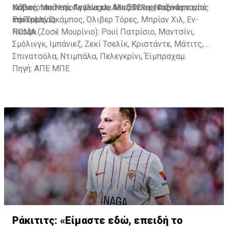
τελικό του Nations League του 2021 μεταξύ Ισπανίας
Κάβανο από την Αγγλία και Μπάστιαν Ντάνκερτ από
Νάβας, Μπαντέ, Γκούντελ, Αλεξ Τέλες, Φερνάντο,
και Γαλλίας.
τη Γερμανία.
Ράκιτιτς, Οκάμπος, Όλιβερ Τόρες, Μπρίαν Χιλ, Εν-
Νεσίρι
ΡΟΜΑ (Ζοσέ Μουρίνιο): Ρουί Πατρίσιο, Μαντσίνι,
Σμόλινγκ, Ιμπάνιεζ, Ζεκί Τσελίκ, Κριστάντε, Μάτιτς,
Σπινατσόλα, Ντιμπάλα, Πελεγκρίνι, Έϊμπραχαμ.
Πηγή: ΑΠΕ ΜΠΕ
Ράκιτιτς: «Είμαστε εδώ, επειδή το