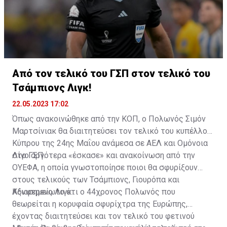
Από τον τελικό του ΓΣΠ στον τελικό του
Τσάμπιονς Λιγκ!
22.05.2023 17:02
Όπως ανακοινώθηκε από την ΚΟΠ, ο Πολωνός Σιμόν
Μαρτσίνιακ θα διαιτητεύσει τον τελικό του κυπέλλου
Κύπρου της 24ης Μαΐου ανάμεσα σε ΑΕΛ και Ομόνοια
στο ΓΣΠ.
Λίγο αργότερα «έσκασε» και ανακοίνωση από την
ΟΥΕΦΑ, η οποία γνωστοποίησε ποιοι θα σφυρίξουν
στους τελικούς των Τσάμπιονς, Γιουρόπα και
Κόνφερενς Λιγκ.
Αξιοσημείωτο ότι ο 44χρονος Πολωνός που
θεωρείται η κορυφαία σφυρίχτρα της Ευρώπης,
έχοντας διαιτητεύσει και τον τελικό του φετινού