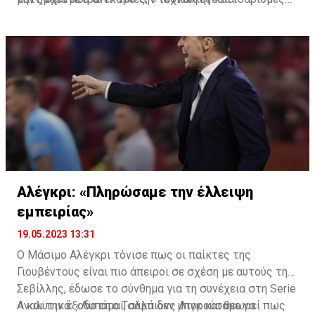
ήττες έχοντας βάλει ξανά τις «ασπιρίνες» σε
ευρωπαϊκή τροχιά.
Αλέγκρι: «Πληρώσαμε την έλλειψη
εμπειρίας»
19.05.2023 13:31
Ο Μάσιμο Αλέγκρι τόνισε πως οι παίκτες της
Γιουβέντους είναι πιο άπειροι σε σχέση με αυτούς της
Σεβίλλης, έδωσε το σύνθημα για τη συνέχεια στη Serie
Α και την έξοδο στο Τσάμπιονς Λιγκ και θεωρεί πως
Αναλυτικά: «Λυπάμαι, αλλά δεν μπορούσαμε να