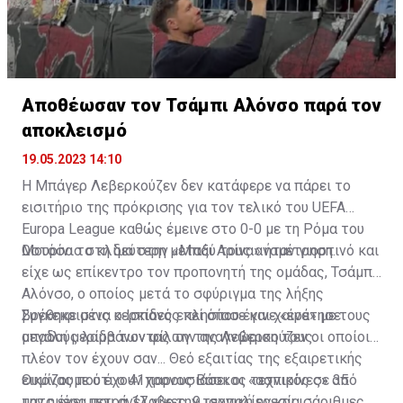
Αποθέωσαν τον Τσάμπι Αλόνσο παρά τον
αποκλεισμό
19.05.2023 14:10
Η Μπάγερ Λεβερκούζεν δεν κατάφερε να πάρει το
εισιτήριο της πρόκρισης για τον τελικό του UEFA
Europa League καθώς έμεινε στο 0-0 με τη Ρόμα του
Μουρίνιο στη δεύτερη μεταξύ τους αναμέτρηση.
Ωστόσο το κλίμα στην «Μπάι Αρίνα» ήταν γιορτινό και
είχε ως επίκεντρο τον προπονητή της ομάδας, Τσάμπι
Αλόνσο, ο οποίος μετά το σφύριγμα της λήξης
βρέθηκε στις κερκίδες εκεί όπου έγινε «ένα» με τους
Συγκεκριμένα ο Ισπανός πλησίασε και χαιρέτησε
οπαδούς λαμβάνοντας την αναγνώριση τους.
μεγάλη μερίδα των φίλων της Λεβερκούζεν οι οποίοι
πλέον τον έχουν σαν... Θεό εξαιτίας της εξαιρετικής
εικόνας που έχουν παρουσιάσει οι «ασπιρίνες» από
Θυμίζουμε ότι ο 41χρονος Βάσκος τεχνικός σε 35
την ημέρα που ανέλαβε την τεχνική ηγεσία.
ματς έχει μετρά 17 νίκες, 9 ισοπαλίες και ισάριθμες