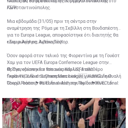
Μουντιάλ, θα βρεθεί και στον μεγάλο τελικό της
•
Αυτός θα είναι ο διαιτητής του μεγάλου τελικού στο
Κωνσταντινούπολης.
ΓΣΠ!
Μια εβδομάδα (31/05) πριν τη σέντρα στην
αναμέτρηση της Ρόμα με τη Σεβίλλη στη Βουδαπέστη
για το Europa League, αποφασίστηκε ότι διαιτητής θα
είναι ο Άγγλος, Άντονι Τέιλορ.
•
Συμφωνία για Λιβάκοβιτς!
Όσον αφορά στον τελικό της Φιορεντίνα με τη Γουέστ
Χαμ για τον UEFA Europa Confernece League στην
Πράγα, ορίστηκε ο Ισπανός Κάρλος ντελ Θέρο
⚽ The referees for this season's UEFA club
Γκράντε, ενώ στο Champions League γυναικών η Oυαλή
finals:
#UCLfinal
: Szymon Marciniak 🇵🇱
#UWCLfinal
:
Τσερίλ Φόστερ θα είναι εκείνη που θα διευθύνει το
Cheryl Foster 🏴󠁧󠁢󠁷󠁬󠁳󠁿
#UELfinal
: Anthony Taylor 🏴󠁧󠁢󠁥󠁮󠁧󠁿
#UECLfinal
:
Μπαρτσελόνα-Βόλφσμπουργκ.
Carlos Del Cerro Grande 🇪🇸
Full story: ⬇️
— UEFA (@UEFA)
May 22, 2023