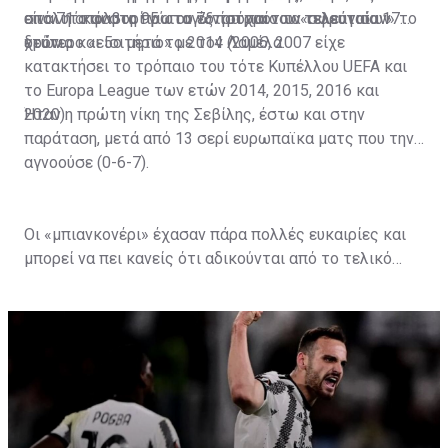
είναι η απόλυτη πρωταγωνίστρια των τελευταίων
στο 71΄ και στο 95΄ του έξτρα χρόνου «σφράγισαν» το
απόλυτο φαβορί για το 7ο τρόπαιο τα τελευταία 17
ετών.
δεύτερο «εισιτήριο» με τον Λαμέλα.
χρόνια και 5ο μετά το 2014 (2006, 2007 είχε
κατακτήσει το τρόπαιο του τότε Κυπέλλου UEFA και
το Europa League των ετών 2014, 2015, 2016 και
2020).
Ήταν η πρώτη νίκη της Σεβίλης, έστω και στην
παράταση, μετά από 13 σερί ευρωπαϊκα ματς που την
αγνοούσε (0-6-7).
Οι «μπιανκονέρι» έχασαν πάρα πολλές ευκαιρίες και
μπορεί να πει κανείς ότι αδικούνται από το τελικό
σκορ, με βάση τη σημερινή τους εικόνα στον
αγωνιστικό χώρο. Δεν θα μπορέσει, όμως, να
διεκδικήσει το μοναδικό τρόπαιο που τους είχε
απομείνει για την τρέχουσα σεζόν, μιας και δεν
μπορούν να το κάνουν στις εγχώριες διοργανώσεις.