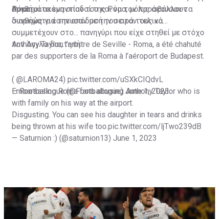
Ρόμα.
συνθήματα εναντίον του και να τον προσβάλλουν
Αρκετοί ακόμη οπαδοί της Ρόμα, μόλις άκουσαν τα
διαρκώς για την απόδοσή του στον τελικό.
συνθήματα έσπευσαν με την σειρά τους να
συμμετέχουν στο... πανηγύρι που είχε στηθεί με στόχο
τον Άγγλο διαιτητή.
Anthony Taylor, l’arbitre de Seville - Roma, a été chahuté
par des supporters de la Roma à l’aéroport de Budapest.
(
@LAROMA24
)
pic.twitter.com/uSXkCIQdvL
— Footballogue (@Footballogue)
Embarassing Roma fans abusing Anthony Taylor who is
June 1, 2023
with family on his way at the airport.
Disgusting. You can see his daughter in tears and drinks
being thrown at his wife too.
pic.twitter.com/ljTwo239dB
— Saturnion :) (@saturnion13)
June 1, 2023