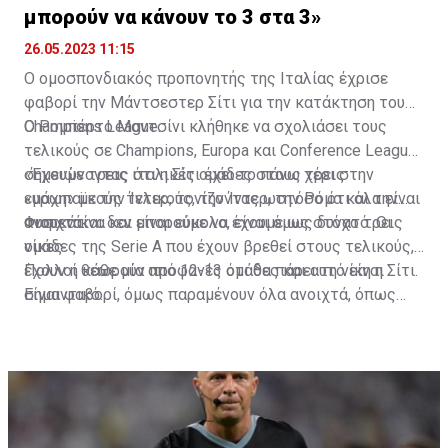
μπορούν να κάνουν το 3 στα 3»
26.05.2023 11:15
Ο ομοσπονδιακός προπονητής της Ιταλίας έχρισε
φαβορί την Μάντσεστερ Σίτι για την κατάκτηση του
Champions League.
O Ρομπέρτο Μαντσίνι κλήθηκε να σχολιάσει τους
τελικούς σε Champions, Europa και Conference League,
σημειώνοντας ότι η Σίτι έχει το πάνω χέρι στην
«Έχουμε τρεις ιταλικές ομάδες στους τρεις
«μάχη» με την Ίντερ, τονίζοντας ωστόσο ότι όλα είναι
ευρωπαϊκούς τελικούς, την Ίντερ, την Ρόμα και την
ανοιχτά.
Φιορεντίνα και μπορούμε να έχουμε ως στόχο τρεις
Φυσικά και δεν είναι εύκολο, είναι όμως δυνατό. Οι
νίκες.
ομάδες της Serie A που έχουν βρεθεί στους τελικούς,
έχουν η κάθε μία από 12-13 ομάδες και αυτό είναι
Πολλοί θεωρούν προφανές ότι θα πάρει τη νίκη η Σίτι.
σημαντικό.
Είναι φαβορί, όμως παραμένουν όλα ανοιχτά, όπως
στο Σεβίλλη – Ρόμα και στο Γουέστ Χαμ –
Φιορεντίνα», ανέφερε ο προπονητής της Εθνικής
Ιταλίας.