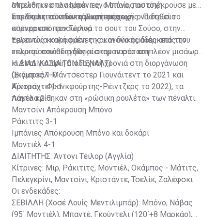
στρώθηκε στον Ιμπάνιες, ο οποίος αστόχη
Μπελότι να πλασάρει τον Μπόνο, που απέκρουσε με
απελπιστικά από τη μικρή περιοχή.
τις άκρες των δακτύλων του χωρίς να δοθεί το
Στο 5ο λεπτό των καθυστερήσεων ο Πατρίσιο
κόρνερ από τον Τέιλορ.
απέκρουσε προσωρινά το σουτ του Σούσο, στην
τελευταία καλή φάση της κανονικής διάρκειας του
Εμφανώς κουρασμένες και οι δύο ομάδες από την
τελικού που οδηγήθηκε στην παράταση.
υπερπροσπάθεια δεν ρίσκαραν στο επιπλέον μισάωρο
κι έτσι για τρίη διαδοχική χρονιά στη διοργάνωση
Η ΔΙΑΔΙΚΑΣΙΑ ΤΩΝ ΠΕΝΑΛΤΙ
(Βιγιαρεάλ-Μάντσεστερ Γιουνάιτεντ το 2021 και
Οκάμπος 1-0
Αϊντραχτ Φρανκφούρτης-Ρέιντζερς το 2022), τα
Κριστάντε 1-1
πάντα κρίθηκαν στη «ρώσικη ρουλέτα» των πέναλτι.
Λαμέλα 2-1
Μαντσίνι Απόκρουση Μπόνο
Ράκιτιτς 3-1
Ιμπάνιες Απόκρουση Μπόνο και δοκάρι
Μοντιέλ 4-1
ΔΙΑΙΤΗΤΗΣ: Άντονι Τέιλορ (Αγγλία)
Κίτρινες: Μιρ, Ράκιτιτς, Μοντιέλ, Οκάμπος - Μάτιτς,
Πελεγκρίνι, Μαντσίνι, Κριστάντε, Τσελίκ, Ζαλέφσκι
Οι ενδεκάδες:
ΣΕΒΙΛΛΗ (Χοσέ Λουίς Μεντιλιμπάρ): Μπόνο, Νάβας
(95΄ Μοντιέλ), Μπαντέ, Γκούντελι (120΄+8 Μαρκάο),