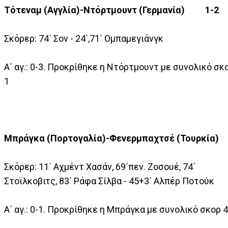
Τότεναμ (Αγγλία)-Ντόρτμουντ (Γερμανία) 1-2
Σκόρερ: 74΄ Σον - 24΄,71΄ Ομπαμεγιάνγκ
A΄ αγ.: 0-3. Προκρίθηκε η Ντόρτμουντ με συνολικό σκο
1
Μπράγκα (Πορτογαλία)-Φενερμπαχτσέ (Τουρκία) 
Σκόρερ: 11΄ Αχμέντ Χασάν, 69΄πεν. Ζοσουέ, 74΄
Στοϊλκοβιτς, 83΄ Ράφα Σίλβα - 45+3΄ Αλπέρ Ποτούκ
A΄ αγ.: 0-1. Προκρίθηκε η Μπράγκα με συνολικό σκορ 4