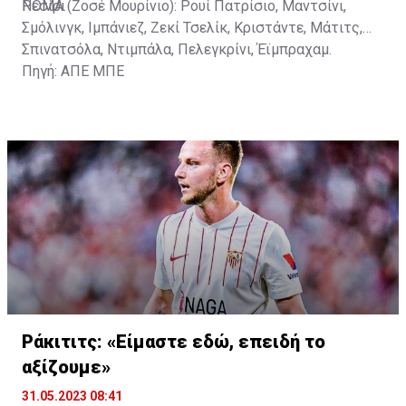
Νεσίρι
ΡΟΜΑ (Ζοσέ Μουρίνιο): Ρουί Πατρίσιο, Μαντσίνι,
Σμόλινγκ, Ιμπάνιεζ, Ζεκί Τσελίκ, Κριστάντε, Μάτιτς,
Σπινατσόλα, Ντιμπάλα, Πελεγκρίνι, Έϊμπραχαμ.
Πηγή: ΑΠΕ ΜΠΕ
Ράκιτιτς: «Είμαστε εδώ, επειδή το
αξίζουμε»
31.05.2023 08:41