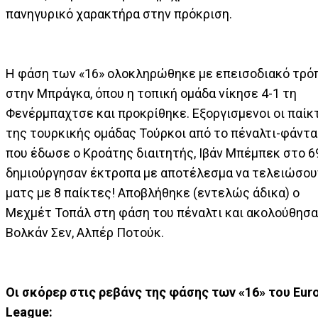
πανηγυρικό χαρακτήρα στην πρόκριση.
Η φάση των «16» ολοκληρώθηκε με επεισοδιακό τρό
στην Μπράγκα, όπου η τοπική ομάδα νίκησε 4-1 τη
Φενέρμπαχτσε και προκρίθηκε. Εξοργισμενοι οι παίκ
της τουρκικής ομάδας Τούρκοι από το πέναλτι-φάντ
που έδωσε ο Κροάτης διαιτητής, Ιβάν Μπέμπεκ στο 69
δημιούργησαν έκτροπα με αποτέλεσμα να τελειώσου
ματς με 8 παίκτες! Αποβλήθηκε (εντελώς άδικα) ο
Μεχμέτ Τοπάλ στη φάση του πέναλτι και ακολούθησα
Βολκάν Σεν, Αλπέρ Ποτούκ.
Οι σκόρερ στις ρεβάνς της φάσης των «16» του Eur
League: