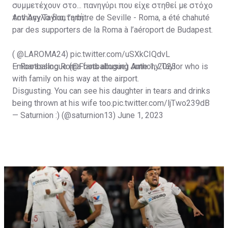
συμμετέχουν στο... πανηγύρι που είχε στηθεί με στόχο
τον Άγγλο διαιτητή.
Anthony Taylor, l’arbitre de Seville - Roma, a été chahuté
par des supporters de la Roma à l’aéroport de Budapest.
(
@LAROMA24
)
pic.twitter.com/uSXkCIQdvL
— Footballogue (@Footballogue)
Embarassing Roma fans abusing Anthony Taylor who is
June 1, 2023
with family on his way at the airport.
Disgusting. You can see his daughter in tears and drinks
being thrown at his wife too.
pic.twitter.com/ljTwo239dB
— Saturnion :) (@saturnion13)
June 1, 2023