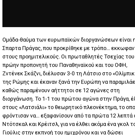
Ομάδα-θαύμα των ευρωπαϊκών διοργανώσεων είναι 
Σπαρτα Πράγας, που προκρίθηκε με τρόπο... εκκωφαν
στους προημιτελικούς. Οι πρωταθλητές Τσεχίας του
πρώην προπονητή του Παναθηναϊκού και του ΟΦΗ,
Ζντένεκ Σκάζνι, διέλυσαν 3-0 τη Λάτσιο στο «Ολίμπικ
της Ρώμης και έκαναν ξανά την Ευρώπη να παραμιλάε
καθώς παραμένουν αήττητοι σε 12 αγώνες στη
διοργάνωση. Το 1-1 του πρώτου αγώνα στην Πράγα, έ
στους «Λατσιάλι» το θεωρητικό πλεονέκτημα, το οπο
φρόντισαν να... εξαφανίσουν από τα πρώτα 12 λεπτά 
Ντότσκαλ και Κρέιτσλ, για να έλθει ακόμα ένα γκολ τ
Γιούλις στην εκπνοή του ημιχρόνου και να δώσει