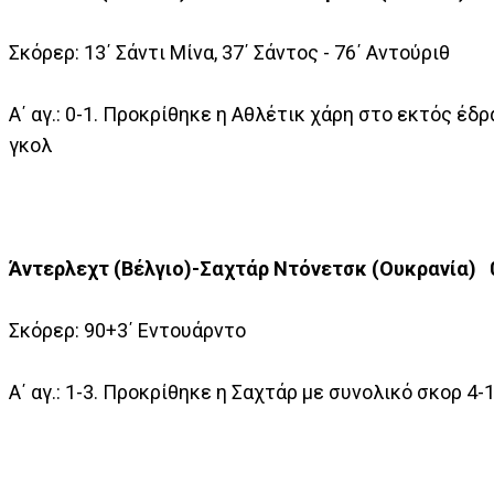
Σκόρερ: 13΄ Σάντι Μίνα, 37΄ Σάντος - 76΄ Αντούριθ
A΄ αγ.: 0-1. Προκρίθηκε η Αθλέτικ χάρη στο εκτός έδρ
γκολ
Άντερλεχτ (Βέλγιο)-Σαχτάρ Ντόνετσκ (Ουκρανία) 
Σκόρερ: 90+3΄ Εντουάρντο
A΄ αγ.: 1-3. Προκρίθηκε η Σαχτάρ με συνολικό σκορ 4-