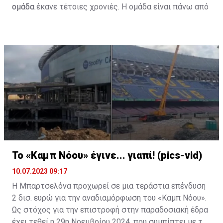
ομάδα.
ομάδα έκανε τέτοιες χρονιές. Η ομάδα είναι πάνω από
Η κατάσταση είναι ακραία γιατί η Λεβάντε δεν έχει
όλα και συνεχίζουμε».
πλέον περιουσιακά στοιχεία που δεν είναι
υποθηκευμένα για να προσφέρει εγγυήσεις σε ένα
χρηματοπιστωτικό ίδρυμα και να της επιτρέψει να
ζητήσει κάποιο τραπεζικό δάνειο.
Κάπως έτσι, η ένεση των 35 εκατομμυρίων ευρώ θα
πρέπει να προέλθει από την πώληση παικτών, αλλά
και να υπάρξει αύξηση μετοχικού κεφαλαίου. Ένας από
τους ποδοσφαιριστές που είναι υπό παραχώρηση είναι
και ο Ντε Φρούτος, ο οποίος απασχολεί μεταξύ άλλων
και τον Ολυμπιακό.
Το «Καμπ Νόου» έγινε... γιαπί! (pics-vid)
10.07.2023 09:17
H Μπαρτσελόνα προχωρεί σε μια τεράστια επένδυση
2 δισ. ευρώ για την αναδιαμόρφωση του «Καμπ Νόου».
Ως στόχος για την επιστροφή στην παραδοσιακή έδρα
έχει τεθεί η 29η Νοεμβρίου 2024, που συμπίπτει με την