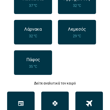
37 °C
32 °C
Λάρνακα
Λεμεσός
32 °C
29 °C
Πάφος
35 °C
Δείτε αναλυτικά τον καιρό