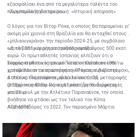
εξασφαλίσει ένα από τα μεγαλύτερα ταλέντα του
παγκοσμίου ποδοσφαίρου.
•
Σιαμπουλλής για την ποινή: «Ιστορική απόφαση»
Ο λόγος για τον Βίτορ Ρόκε, ο οποίος θα παραμείνει γι'
ακόμη μία χρονιά στη Βραζιλία και θα ενταχθεί στους
«μπλαουγκράνα» την περίοδο 2024-25, με συμβόλαιο
ως το 2031 και ρήτρα αποδέσμευσης ύψους 500 εκατ.
•
Διπλή αποχώρηση από μεγάλη ομάδα!
ευρώ. Οι πρωταθλητές Ισπανίας ελπίζουν ότι ο
νεαρός επιθετικός μπορεί να αποτελέσει εν ευθέτω
Σύμφωνα με τον ισπανικό Τύπο, οι Καταλανοί θα
χρόνω τον αντικαταστάτη του Ρόμπερτ Λεβαντόφσκι,
καταβάλλουν σε πρώτη φάση 40 εκατ. ευρώ στην
ο οποίος τον επόμενο μήνα κλείνει τα 35.
Ατλέτικο Παραναένσε, αλλά το ποσό της μεταγραφής
μπορεί να ανέλθει ως τα 61 εκατ., με τα διάφορα
Ο 18χρονος Βίτορ Ρόκε μετράει ήδη 66 συμμετοχές
μπόνους.
και 22 γκολ με την Ατλέτικο Παραναένσε, την οποία
βοήθησε να φτάσει ως τον τελικό του Κόπα
Λιμπερταδόρες το 2022. Τον περασμένο Μάρτιο
ΑΠΕ-ΜΠΕ
πραγματοποίησε το ντεμπούτο του με την εθνική
ανδρών της Βραζιλίας, σε φιλικό με το Μαρόκο.