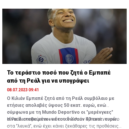
σχεδόν όλη του τη ζωή στην Ιταλία, μια χώρα όπου
ήταν επίσης πολύ σεβαστός και αγαπητός και όπου
πέρασε τις τελευταίες του μέρες.
Το τεράστιο ποσό που ζητά ο Εμπαπέ
από τη Ρεάλ για να υπογράψει
08.07.2023 09:41
Ο Κιλιάν Εμπαπέ ζητά από τη Ρεάλ συμβόλαιο με
ετήσιες απολαβές ύψους 50 εκατ. ευρώ, ενώ
σύμφωνα με τη Mundo Deportivo οι "μερένγκες"
είναι διατεθειμένοι να του δώσουν 40 εκατ. ευρώ.
Η Ρεάλ ονειρεύεται να δει τον Κιλιάν Εμπαπέ ντυμένο
στα "λευκά", ενώ έχει κάνει ξεκάθαρες τις προθέσεις