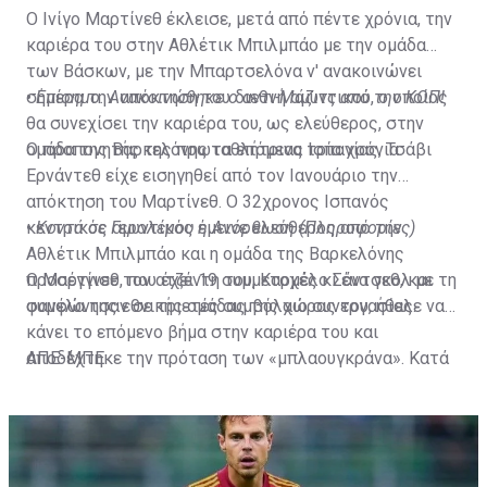
Ο Ινίγο Μαρτίνεθ έκλεισε, μετά από πέντε χρόνια, την
καριέρα του στην Αθλέτικ Μπιλμπάο με την ομάδα
των Βάσκων, με την Μπαρτσελόνα ν' ανακοινώνει
σήμερα την απόκτηση του διεθνή αμυντικού, ο οποίος
•
Επίσημο: Ανακοινώθηκε ο αντι-Μάζιτς από την ΚΟΠ!
θα συνεχίσει την καριέρα του, ως ελεύθερος, στην
ομάδα της Βαρκελόνης τα επόμενα τρία χρόνια.
Ο προπονητής της πρωταθλήτριας Ισπανίας, Τσάβι
Ερνάντεθ είχε εισηγηθεί από τον Ιανουάριο την
απόκτηση του Μαρτίνεθ. Ο 32χρονος Ισπανός
κεντρικός αμυντικός έμεινε ελεύθερος από την
•
Κοντά σε Γερολέμου η Ανόρθωση (Πληροφορίες)
Αθλέτικ Μπιλμπάο και η ομάδα της Βαρκελόνης
προσέγγισε τον ατζέντη του, Καρμέλο Σάντσεθ, και
Ο Μαρτίνεθ, που έχει 19 συμμετοχές κι ένα γκολ με τη
συμφώνησαν σε τριετές συμβόλαιο συνεργασίας.
φανέλα της εθνικής ομάδας της χώρας του, ήθελε να
κάνει το επόμενο βήμα στην καριέρα του και
αποδέχτηκε την πρόταση των «μπλαουγκράνα». Κατά
ΑΠΕ-ΜΠΕ
την παρουσία του στο «Σαν Μαμές» ο Μαρτίνεθ
αγωνίστηκε σε 177 ματς σκοράροντας οκτώ τέρματα,
ενώ το 2021 πανηγύρισε και την κατάκτηση του Copa
Del Rey.