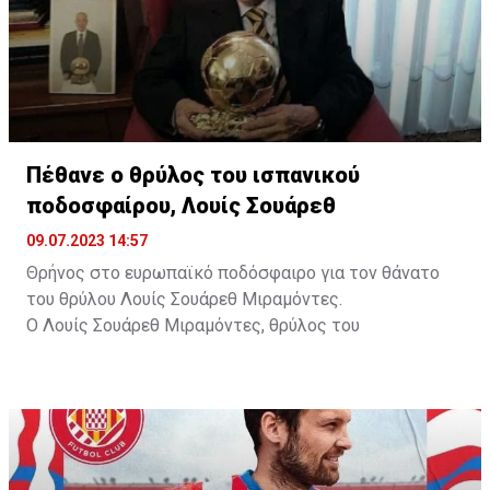
Πέθανε ο θρύλος του ισπανικού
ποδοσφαίρου, Λουίς Σουάρεθ
09.07.2023 14:57
Θρήνος στο ευρωπαϊκό ποδόσφαιρο για τον θάνατο
του θρύλου Λουίς Σουάρεθ Μιραμόντες.
Ο Λουίς Σουάρεθ Μιραμόντες, θρύλος του
ποδοσφαίρου και ο πρώτος Ισπανός που κέρδισε τη
Χρυσή Μπάλα, πέθανε σε ηλικία 88 ετών στο Μιλάνο.
Την είδηση επιβεβαίωσε και η Ίντερ, όπου πέρασε
μεγάλο μέρος της καριέρας του.
Ο Ισπανός, που πραγματοποίησε το επαγγελματικό
του ντεμπούτο στη Ντεπορτίβο, ήταν ποδοσφαιριστής