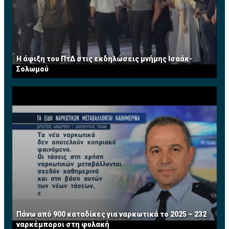
Η άφιξη του ΠτΔ στις εκδηλώσεις μνήμης Ισαάκ-
Σολωμού
Πάνω από 900 καταδίκες για ναρκωτικά το 2025 – 232
ναρκέμποροι στη φυλακή