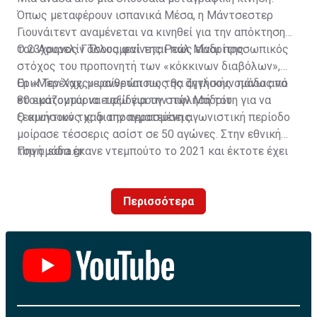
Όπως μεταφέρουν ισπανικά Μέσα, η Μάντσεστερ
Γιουνάιτεντ αναμένεται να κινηθεί για την απόκτηση
του Αουρελίν Τσουαμενί της Ρεάλ Μαδρίτης.
Ο 23χρονος Γάλλος φαίνεται πως είναι προσωπικός
στόχος του προπονητή των «κόκκινων διαβόλων»,
Έρικ Τεν Χαχ, με ανθρώπους της αγγλικής ομάδας να
Οι «Μερένχες» φαίνεται πως θα ζητήσουν πάνω από
ετοιμάζονται να ταξιδέψουν στην Μαδρίτη για να
80 εκατομμύρια ευρώ για την πώλησή του.
ξεκινήσουν τις διαπραγματεύσεις.
Ο αμυντικός χαφ την περασμένη αγωνιστική περίοδο
μοίρασε τέσσερις ασίστ σε 50 αγώνες. Στην εθνική
του ομάδα έκανε ντεμπούτο το 2021 και έκτοτε έχει
Πηγή: sdna.gr
σκοράρει δύο φορές σε 25 συμμετοχές.
Περισσότερα