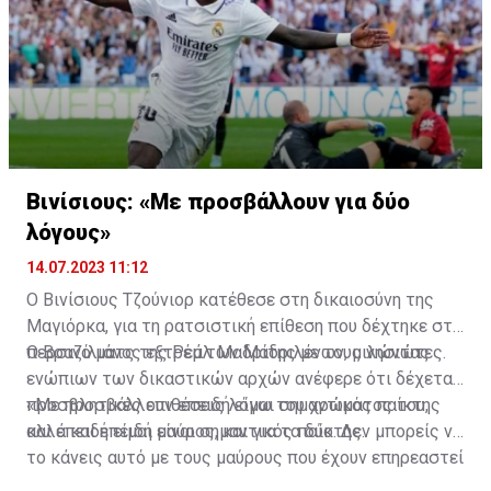
Βινίσιους: «Με προσβάλλουν για δύο
λόγους»
14.07.2023 11:12
Ο Βινίσιους Τζούνιορ κατέθεσε στη δικαιοσύνη της
Μαγιόρκα, για τη ρατσιστική επίθεση που δέχτηκε στο
περσινό ματς της Ρεάλ Μαδρίτης με τους νησιώτες.
Ο Βραζιλιάνος εξτρέμ των Μαδριλένων, μιλώντας
ενώπιων των δικαστικών αρχών ανέφερε ότι δέχεται
προσβλητικές επιθέσεις λόγω του χρώματος του,
«Με προσβάλλουν επειδή είμαι σημαντικός παίκτης
αλλά και επειδή είναι σημαντικός παίκτης.
και επειδή είμαι μαύρος, και για τα δύο. Δεν μπορείς να
το κάνεις αυτό με τους μαύρους που έχουν επηρεαστεί
κατά τη διάρκεια της Ιστορίας της Ανθρωπότητας»,