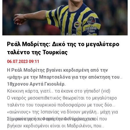
Ρεάλ Μαδρίτης: Δικό της το μεγαλύτερο
ταλέντο της Τουρκίας
06.07.2023 09:11
H Ρεάλ Μαδρίτης βγαίνει κερδισμένη από την
«μάχη» με την Μπαρτσελόνα για την απόκτηση του
18χρονου Αρντά Γκιουλέρ.
Κόκκινη κάρτα, γιατί… τα έκανε στο γήπεδο! (vid)
Ο νεαρός μεσοεπιθετικός θεωρείται το μεγαλύτερο
ταλέντο του τουρκικού ποδοσφαίρου με τους δύο
«αιώνιους» της Ισπανίας να δίνουν μεγάλη... μάχη για
την απόκτησή του από την Φενέρμπαχτσε.
Σύμφωνα με τον Φαμπρίτσιο Ρομάνο, αυτοί που
βγήκαν κερδισμένοι είναι οι Μαδριλένοι, που