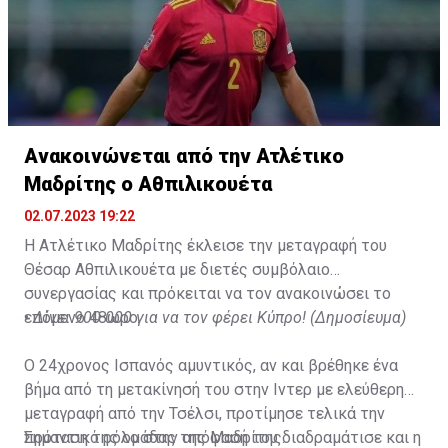
Ανακοινώνεται από την Ατλέτικο
Μαδρίτης ο Αθπιλικουέτα
02.07.2023 19:22
Η Ατλέτικο Μαδρίτης έκλεισε την μεταγραφή του
Θέσαρ Αθπιλικουέτα με διετές συμβόλαιο
συνεργασίας και πρόκειται να τον ανακοινώσει το
επόμενο 48ωρο.
•
Δίνει 900.000 για να τον φέρει Κύπρο! (Δημοσίευμα)
Ο 24χρονος Ισπανός αμυντικός, αν και βρέθηκε ένα
βήμα από τη μετακίνησή του στην Ιντερ με ελεύθερη
μεταγραφή από την Τσέλσι, προτίμησε τελικά την
πρόταση της ομάδας της Μαδρίτης.
Σημαντικό ρόλο στην απόφασή του διαδραμάτισε και η