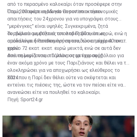
από το περασμένο καλοκαίρι όταν προσέφερε στην
Παρί 200 εκατ. ευρώ για να τον αποκτήσει.
Όπως αναφέρει η Mundo Deportivo οι οικονομικές
απαιτήσεις του 24χρονου για να υπογράψει στους
"μερένγκες" είναι υψηλές. Συγκεκριμένα, ζητά
συμβόλαιο με ετήσιες απολαβές 50 εκατ. ευρώ, ενώ η
Το τωρινό συμβόλαιό του στο Παρίσι, όπως
ομάδα είναι διατεθειμένη να του δώσει μέχρι 40 εκατ.
αποκάλυψε η Parisien πρόσφατα, του αποφέρει τον
ευρώ.
χρόνο 72 εκατ. εκατ. ευρώ μεικτά, ενώ σε αυτά δεν
συνυπολογίζονται τα μπόνους μεταγραφής.
Από τη μεριά του, ο Γάλλος σταρ έχει συμβόλαιο για
έναν ακόμα χρόνο με τους Παριζιάνους και θέλει να το
ολοκληρώσει για να αποχωρήσει ως ελεύθερος το
2024.
Κάτι που η Παρί δεν θέλει ούτε να σκέφτεται και
εντείνει τις πιέσεις της, ώστε να τον πείσει είτε να
ανανεώσει είτε να πουληθεί το καλοκαίρι.
Πηγή: Sport24.gr