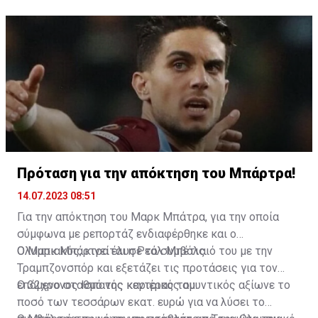
ανέφερε χαρακτηριστικά ο 23χρονος ποδοσφαιριστής.
Πρόταση για την απόκτηση του Μπάρτρα!
14.07.2023 08:51
Για την απόκτηση του Μαρκ Μπάτρα, για την οποία
σύμφωνα με ρεπορτάζ ενδιαφέρθηκε και ο
Ολυμπιακός, κινείται η Ρεάλ Μπέτις.
Ο Μαρκ Μπάρτρα έλυσε το συμβόλαιό του με την
Τραμπζονσπόρ και εξετάζει τις προτάσεις για τον
επόμενο σταθμό της καριέρας του.
Ο 32χρονος Ισπανός κεντρικός αμυντικός αξίωνε το
ποσό των τεσσάρων εκατ. ευρώ για να λύσει το