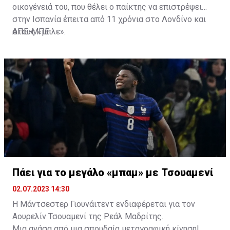
οικογένειά του, που θέλει ο παίκτης να επιστρέψει
στην Ισπανία έπειτα από 11 χρόνια στο Λονδίνο και
στους «μπλε».
ΑΠΕ-ΜΠΕ
Πάει για το μεγάλο «μπαμ» με Τσουαμενί
02.07.2023 14:30
Η Μάντσεστερ Γιουνάιτεντ ενδιαφέρεται για τον
Αουρελίν Τσουαμενί της Ρεάλ Μαδρίτης.
Μια ανάσα από μια σπουδαία μεταγραφική κίνηση!