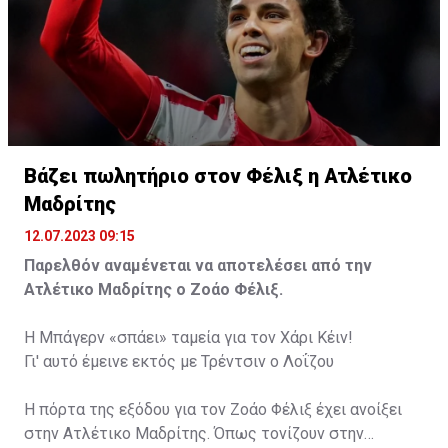
Βάζει πωλητήριο στον Φέλιξ η Ατλέτικο
Μαδρίτης
12.07.2023 09:15
Παρελθόν αναμένεται να αποτελέσει από την
Ατλέτικο Μαδρίτης ο Ζοάο Φέλιξ.
Η Μπάγερν «σπάει» ταμεία για τον Χάρι Κέιν!
Γι' αυτό έμεινε εκτός με Τρέντσιν ο Λοΐζου
Η πόρτα της εξόδου για τον Ζοάο Φέλιξ έχει ανοίξει
στην Ατλέτικο Μαδρίτης. Όπως τονίζουν στην