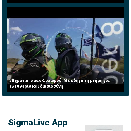
30 χρόνια Ισάακ-Σολωμού: Με οδηγό τη μνήμη για
ελευθερία και δικαιοσύνη
SigmaLive App