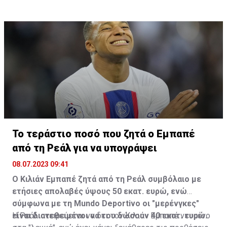
σχεδόν όλη του τη ζωή στην Ιταλία, μια χώρα όπου
ήταν επίσης πολύ σεβαστός και αγαπητός και όπου
πέρασε τις τελευταίες του μέρες.
Το τεράστιο ποσό που ζητά ο Εμπαπέ
από τη Ρεάλ για να υπογράψει
08.07.2023 09:41
Ο Κιλιάν Εμπαπέ ζητά από τη Ρεάλ συμβόλαιο με
ετήσιες απολαβές ύψους 50 εκατ. ευρώ, ενώ
σύμφωνα με τη Mundo Deportivo οι "μερένγκες"
είναι διατεθειμένοι να του δώσουν 40 εκατ. ευρώ.
Η Ρεάλ ονειρεύεται να δει τον Κιλιάν Εμπαπέ ντυμένο