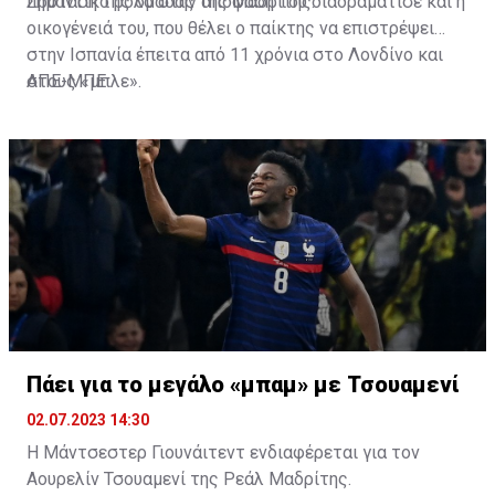
πρόταση της ομάδας της Μαδρίτης.
Σημαντικό ρόλο στην απόφασή του διαδραμάτισε και η
οικογένειά του, που θέλει ο παίκτης να επιστρέψει
στην Ισπανία έπειτα από 11 χρόνια στο Λονδίνο και
στους «μπλε».
ΑΠΕ-ΜΠΕ
Πάει για το μεγάλο «μπαμ» με Τσουαμενί
02.07.2023 14:30
Η Μάντσεστερ Γιουνάιτεντ ενδιαφέρεται για τον
Αουρελίν Τσουαμενί της Ρεάλ Μαδρίτης.