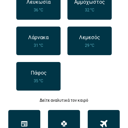
Λευκωσία
Αμμόχωστος
36 °C
32 °C
Λάρνακα
Λεμεσός
31 °C
29 °C
Πάφος
35 °C
Δείτε αναλυτικά τον καιρό