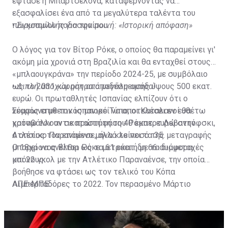
έφτασε η Μπαρτσελόνα, καταφέρνοντας να
εξασφαλίσει ένα από τα μεγαλύτερα ταλέντα του
παγκοσμίου ποδοσφαίρου.
•
Σιαμπουλλής για την ποινή: «Ιστορική απόφαση»
Ο λόγος για τον Βίτορ Ρόκε, ο οποίος θα παραμείνει γι'
ακόμη μία χρονιά στη Βραζιλία και θα ενταχθεί στους
«μπλαουγκράνα» την περίοδο 2024-25, με συμβόλαιο
ως το 2031 και ρήτρα αποδέσμευσης ύψους 500 εκατ.
•
Διπλή αποχώρηση από μεγάλη ομάδα!
ευρώ. Οι πρωταθλητές Ισπανίας ελπίζουν ότι ο
νεαρός επιθετικός μπορεί να αποτελέσει εν ευθέτω
Σύμφωνα με τον ισπανικό Τύπο, οι Καταλανοί θα
χρόνω τον αντικαταστάτη του Ρόμπερτ Λεβαντόφσκι,
καταβάλλουν σε πρώτη φάση 40 εκατ. ευρώ στην
ο οποίος τον επόμενο μήνα κλείνει τα 35.
Ατλέτικο Παραναένσε, αλλά το ποσό της μεταγραφής
μπορεί να ανέλθει ως τα 61 εκατ., με τα διάφορα
Ο 18χρονος Βίτορ Ρόκε μετράει ήδη 66 συμμετοχές
μπόνους.
και 22 γκολ με την Ατλέτικο Παραναένσε, την οποία
βοήθησε να φτάσει ως τον τελικό του Κόπα
Λιμπερταδόρες το 2022. Τον περασμένο Μάρτιο
ΑΠΕ-ΜΠΕ
πραγματοποίησε το ντεμπούτο του με την εθνική
ανδρών της Βραζιλίας, σε φιλικό με το Μαρόκο.