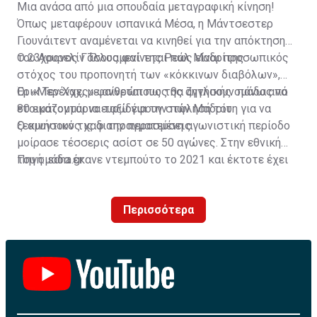
Μια ανάσα από μια σπουδαία μεταγραφική κίνηση!
Όπως μεταφέρουν ισπανικά Μέσα, η Μάντσεστερ
Γιουνάιτεντ αναμένεται να κινηθεί για την απόκτηση
του Αουρελίν Τσουαμενί της Ρεάλ Μαδρίτης.
Ο 23χρονος Γάλλος φαίνεται πως είναι προσωπικός
στόχος του προπονητή των «κόκκινων διαβόλων»,
Έρικ Τεν Χαχ, με ανθρώπους της αγγλικής ομάδας να
Οι «Μερένχες» φαίνεται πως θα ζητήσουν πάνω από
ετοιμάζονται να ταξιδέψουν στην Μαδρίτη για να
80 εκατομμύρια ευρώ για την πώλησή του.
ξεκινήσουν τις διαπραγματεύσεις.
Ο αμυντικός χαφ την περασμένη αγωνιστική περίοδο
μοίρασε τέσσερις ασίστ σε 50 αγώνες. Στην εθνική
του ομάδα έκανε ντεμπούτο το 2021 και έκτοτε έχει
Πηγή: sdna.gr
σκοράρει δύο φορές σε 25 συμμετοχές.
Περισσότερα