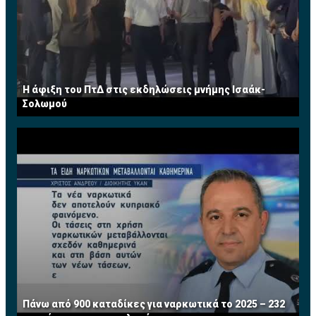
Η άφιξη του ΠτΔ στις εκδηλώσεις μνήμης Ισαάκ-
Σολωμού
Πάνω από 900 καταδίκες για ναρκωτικά το 2025 – 232