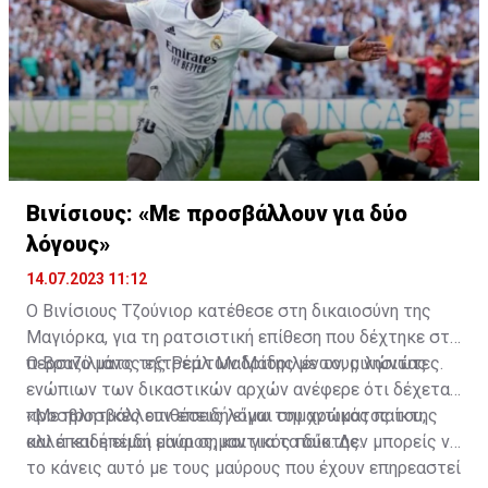
Βινίσιους: «Με προσβάλλουν για δύο
λόγους»
14.07.2023 11:12
Ο Βινίσιους Τζούνιορ κατέθεσε στη δικαιοσύνη της
Μαγιόρκα, για τη ρατσιστική επίθεση που δέχτηκε στο
περσινό ματς της Ρεάλ Μαδρίτης με τους νησιώτες.
Ο Βραζιλιάνος εξτρέμ των Μαδριλένων, μιλώντας
ενώπιων των δικαστικών αρχών ανέφερε ότι δέχεται
προσβλητικές επιθέσεις λόγω του χρώματος του,
«Με προσβάλλουν επειδή είμαι σημαντικός παίκτης
αλλά και επειδή είναι σημαντικός παίκτης.
και επειδή είμαι μαύρος, και για τα δύο. Δεν μπορείς να
το κάνεις αυτό με τους μαύρους που έχουν επηρεαστεί