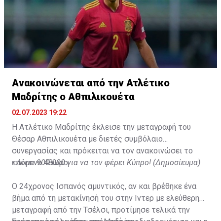
Ανακοινώνεται από την Ατλέτικο
Μαδρίτης ο Αθπιλικουέτα
02.07.2023 19:22
Η Ατλέτικο Μαδρίτης έκλεισε την μεταγραφή του
Θέσαρ Αθπιλικουέτα με διετές συμβόλαιο
συνεργασίας και πρόκειται να τον ανακοινώσει το
επόμενο 48ωρο.
•
Δίνει 900.000 για να τον φέρει Κύπρο! (Δημοσίευμα)
Ο 24χρονος Ισπανός αμυντικός, αν και βρέθηκε ένα
βήμα από τη μετακίνησή του στην Ιντερ με ελεύθερη
μεταγραφή από την Τσέλσι, προτίμησε τελικά την