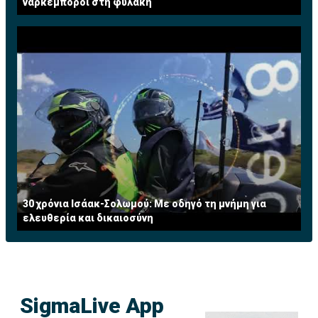
ναρκέμποροι στη φυλακή
30 χρόνια Ισάακ-Σολωμού: Με οδηγό τη μνήμη για
ελευθερία και δικαιοσύνη
SigmaLive App