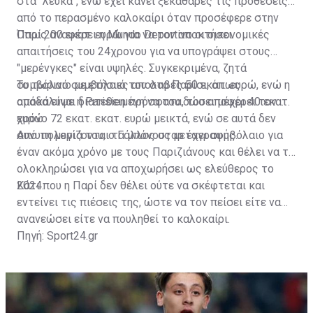
στα "λευκά", ενώ έχει κάνει ξεκάθαρες τις προθέσεις
από το περασμένο καλοκαίρι όταν προσέφερε στην
Παρί 200 εκατ. ευρώ για να τον αποκτήσει.
Όπως αναφέρει η Mundo Deportivo οι οικονομικές
απαιτήσεις του 24χρονου για να υπογράψει στους
"μερένγκες" είναι υψηλές. Συγκεκριμένα, ζητά
συμβόλαιο με ετήσιες απολαβές 50 εκατ. ευρώ, ενώ η
Το τωρινό συμβόλαιό του στο Παρίσι, όπως
ομάδα είναι διατεθειμένη να του δώσει μέχρι 40 εκατ.
αποκάλυψε η Parisien πρόσφατα, του αποφέρει τον
ευρώ.
χρόνο 72 εκατ. εκατ. ευρώ μεικτά, ενώ σε αυτά δεν
συνυπολογίζονται τα μπόνους μεταγραφής.
Από τη μεριά του, ο Γάλλος σταρ έχει συμβόλαιο για
έναν ακόμα χρόνο με τους Παριζιάνους και θέλει να το
ολοκληρώσει για να αποχωρήσει ως ελεύθερος το
2024.
Κάτι που η Παρί δεν θέλει ούτε να σκέφτεται και
εντείνει τις πιέσεις της, ώστε να τον πείσει είτε να
ανανεώσει είτε να πουληθεί το καλοκαίρι.
Πηγή: Sport24.gr