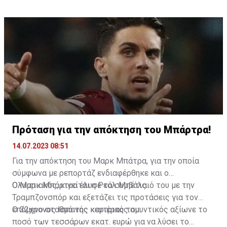
κατά τη διάρκεια της Ιστορίας της Ανθρωπότητας»,
ανέφερε χαρακτηριστικά ο 23χρονος ποδοσφαιριστής.
Πρόταση για την απόκτηση του Μπάρτρα!
14.07.2023 08:51
Για την απόκτηση του Μαρκ Μπάτρα, για την οποία
σύμφωνα με ρεπορτάζ ενδιαφέρθηκε και ο
Ολυμπιακός, κινείται η Ρεάλ Μπέτις.
Ο Μαρκ Μπάρτρα έλυσε το συμβόλαιό του με την
Τραμπζονσπόρ και εξετάζει τις προτάσεις για τον
επόμενο σταθμό της καριέρας του.
Ο 32χρονος Ισπανός κεντρικός αμυντικός αξίωνε το
ποσό των τεσσάρων εκατ. ευρώ για να λύσει το