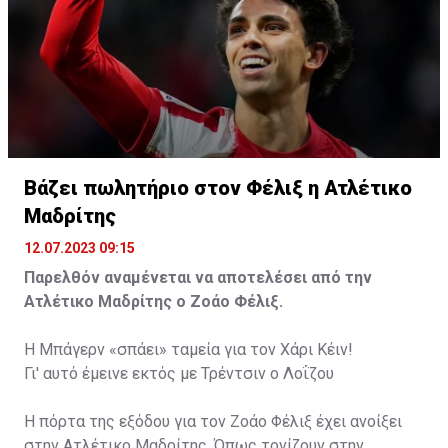
Βάζει πωλητήριο στον Φέλιξ η Ατλέτικο
Μαδρίτης
12.07.2023 09:15
Παρελθόν αναμένεται να αποτελέσει από την
Ατλέτικο Μαδρίτης ο Ζοάο Φέλιξ.
Η Μπάγερν «σπάει» ταμεία για τον Χάρι Κέιν!
Γι' αυτό έμεινε εκτός με Τρέντσιν ο Λοΐζου
Η πόρτα της εξόδου για τον Ζοάο Φέλιξ έχει ανοίξει
στην Ατλέτικο Μαδρίτης. Όπως τονίζουν στην