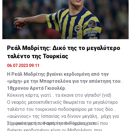
Ρεάλ Μαδρίτης: Δικό της το μεγαλύτερο
ταλέντο της Τουρκίας
06.07.2023 09:11
H Ρεάλ Μαδρίτης βγαίνει κερδισμένη από την
«μάχη» με την Μπαρτσελόνα για την απόκτηση του
18χρονου Αρντά Γκιουλέρ.
Κόκκινη κάρτα, γιατί… τα έκανε στο γήπεδο! (vid)
Ο νεαρός μεσοεπιθετικός θεωρείται το μεγαλύτερο
ταλέντο του τουρκικού ποδοσφαίρου με τους δύο
«αιώνιους» της Ισπανίας να δίνουν μεγάλη... μάχη για
την απόκτησή του από την Φενέρμπαχτσε.
Σύμφωνα με τον Φαμπρίτσιο Ρομάνο, αυτοί που
βγήκαν κερδισμένοι είναι οι Μαδριλένοι, που