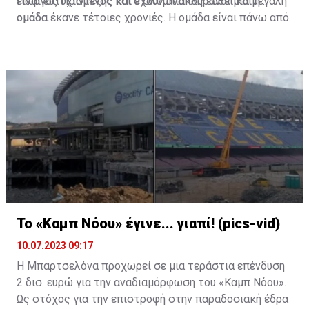
εκατ. ευρώ.
είναι ευτυχισμένος και ο Ολυμπιακός είναι μία μεγάλη
Γιώργος Πρίντεζης και έχουν αναπληρωθεί και η
ομάδα.
ομάδα έκανε τέτοιες χρονιές. Η ομάδα είναι πάνω από
Η κατάσταση είναι ακραία γιατί η Λεβάντε δεν έχει
όλα και συνεχίζουμε».
πλέον περιουσιακά στοιχεία που δεν είναι
υποθηκευμένα για να προσφέρει εγγυήσεις σε ένα
χρηματοπιστωτικό ίδρυμα και να της επιτρέψει να
ζητήσει κάποιο τραπεζικό δάνειο.
Κάπως έτσι, η ένεση των 35 εκατομμυρίων ευρώ θα
πρέπει να προέλθει από την πώληση παικτών, αλλά
και να υπάρξει αύξηση μετοχικού κεφαλαίου. Ένας από
τους ποδοσφαιριστές που είναι υπό παραχώρηση είναι
και ο Ντε Φρούτος, ο οποίος απασχολεί μεταξύ άλλων
και τον Ολυμπιακό.
Το «Καμπ Νόου» έγινε... γιαπί! (pics-vid)
10.07.2023 09:17
H Μπαρτσελόνα προχωρεί σε μια τεράστια επένδυση
2 δισ. ευρώ για την αναδιαμόρφωση του «Καμπ Νόου».
Ως στόχος για την επιστροφή στην παραδοσιακή έδρα