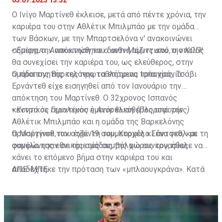
05.07.2023 13:52
Ο Ινίγο Μαρτίνεθ έκλεισε, μετά από πέντε χρόνια, την
καριέρα του στην Αθλέτικ Μπιλμπάο με την ομάδα
των Βάσκων, με την Μπαρτσελόνα ν' ανακοινώνει
σήμερα την απόκτηση του διεθνή αμυντικού, ο οποίος
•
Επίσημο: Ανακοινώθηκε ο αντι-Μάζιτς από την ΚΟΠ!
θα συνεχίσει την καριέρα του, ως ελεύθερος, στην
ομάδα της Βαρκελόνης τα επόμενα τρία χρόνια.
Ο προπονητής της πρωταθλήτριας Ισπανίας, Τσάβι
Ερνάντεθ είχε εισηγηθεί από τον Ιανουάριο την
απόκτηση του Μαρτίνεθ. Ο 32χρονος Ισπανός
κεντρικός αμυντικός έμεινε ελεύθερος από την
•
Κοντά σε Γερολέμου η Ανόρθωση (Πληροφορίες)
Αθλέτικ Μπιλμπάο και η ομάδα της Βαρκελόνης
προσέγγισε τον ατζέντη του, Καρμέλο Σάντσεθ, και
Ο Μαρτίνεθ, που έχει 19 συμμετοχές κι ένα γκολ με τη
συμφώνησαν σε τριετές συμβόλαιο συνεργασίας.
φανέλα της εθνικής ομάδας της χώρας του, ήθελε να
κάνει το επόμενο βήμα στην καριέρα του και
αποδέχτηκε την πρόταση των «μπλαουγκράνα». Κατά
ΑΠΕ-ΜΠΕ
την παρουσία του στο «Σαν Μαμές» ο Μαρτίνεθ
αγωνίστηκε σε 177 ματς σκοράροντας οκτώ τέρματα,
ενώ το 2021 πανηγύρισε και την κατάκτηση του Copa
Del Rey.