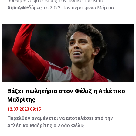
βοήθησε να φτάσει ως τον τελικό του Κόπα
Λιμπερταδόρες το 2022. Τον περασμένο Μάρτιο
ΑΠΕ-ΜΠΕ
πραγματοποίησε το ντεμπούτο του με την εθνική
ανδρών της Βραζιλίας, σε φιλικό με το Μαρόκο.
Βάζει πωλητήριο στον Φέλιξ η Ατλέτικο
Μαδρίτης
12.07.2023 09:15
Παρελθόν αναμένεται να αποτελέσει από την
Ατλέτικο Μαδρίτης ο Ζοάο Φέλιξ.