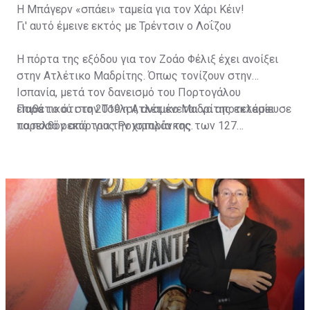
Η Μπάγερν «σπάει» ταμεία για τον Χάρι Κέιν!
Γι' αυτό έμεινε εκτός με Τρέντσιν ο Λοΐζου
Η πόρτα της εξόδου για τον Ζοάο Φέλιξ έχει ανοίξει
στην Ατλέτικο Μαδρίτης. Όπως τονίζουν στην
Ισπανία, μετά τον δανεισμό του Πορτογάλου
επιθετικού στην Τσέλσι, αναμένεται να αποτελέσει
Παρά το ότι το 2019 η Ατλέτικο Μαδρίτης εκταμίευσε
παρελθόν από τους Ροχιμπλάνκος.
το ποσό ρεκόρ για την ιστορία της των 127
εκατομμυρίων ευρώ, ο Ζοάο Φέλιξ, δε τα βρήκε ποτέ
με τον Ντιέγκο Σιμεόνε και έτσι η ομάδα της Μαδρίτης
θέλει είτε να τον πουλήσει, είτε να τον δώσει δανεικό
με υποχρεωτική οψιόν αγοράς, με τις Μπαρτσελόνα
και Παρί Σεν Ζερμέν να τον έχουν ψηλά στη λίστα
τους.