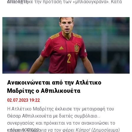
αποδέχτηκε την πρόταση των «μπλαουγκράνα». Κατά
ΑΠΕ-ΜΠΕ
την παρουσία του στο «Σαν Μαμές» ο Μαρτίνεθ
αγωνίστηκε σε 177 ματς σκοράροντας οκτώ τέρματα,
ενώ το 2021 πανηγύρισε και την κατάκτηση του Copa
Del Rey.
Ανακοινώνεται από την Ατλέτικο
Μαδρίτης ο Αθπιλικουέτα
02.07.2023 19:22
Η Ατλέτικο Μαδρίτης έκλεισε την μεταγραφή του
Θέσαρ Αθπιλικουέτα με διετές συμβόλαιο
συνεργασίας και πρόκειται να τον ανακοινώσει το
επόμενο 48ωρο.
•
Δίνει 900.000 για να τον φέρει Κύπρο! (Δημοσίευμα)