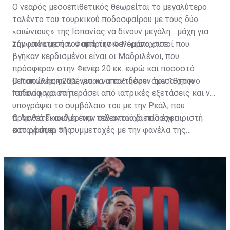
Ο νεαρός μεσοεπιθετικός θεωρείται το μεγαλύτερο
ταλέντο του τουρκικού ποδοσφαίρου με τους δύο
«αιώνιους» της Ισπανίας να δίνουν μεγάλη... μάχη για
την απόκτησή του από την Φενέρμπαχτσε.
Σύμφωνα με τον Φαμπρίτσιο Ρομάνο, αυτοί που
βγήκαν κερδισμένοι είναι οι Μαδριλένοι, που
πρόσφεραν στην Φενέρ 20 εκ. ευρώ και ποσοστό
μεταπώληση 20%, για να αποκτήσουν τον 18χρονο
Ο Γκιουλέρ, αναμένεται να ταξιδέψει άμεσα στην
ποδοσφαιριστή.
Ισπανία, για να περάσει από ιατρικές εξετάσεις και να
υπογράψει το συμβόλαιό του με την Ρεάλ, που
προσθέτει ακόμη έναν ταλαντούχο ποδοσφαιριστή
Ο Αρντά Γκιουλέρ την τελευταία διετία έχει
στο ρόστερ της.
καταγράψει 51 συμμετοχές με την φανέλα της
Φενέρμπαχτσε, μετρώντας 9 γκολ και 12 ασίστ, ενώ
είναι διεθνής και με την Εθνική Τουρκίας, έχοντας
τέσσερις συμμετοχές και ένα γκολ.