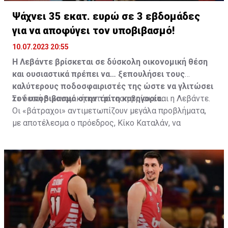
Ψάχνει 35 εκατ. ευρώ σε 3 εβδομάδες
για να αποφύγει τον υποβιβασμό!
10.07.2023 20:55
Η Λεβάντε βρίσκεται σε δύσκολη οικονομική θέση
και ουσιαστικά πρέπει να… ξεπουλήσει τους
καλύτερους ποδοσφαιριστές της ώστε να γλιτώσει
τον υποβιβασμό στην τρίτη κατηγορία.
Σε δεινή οικονομική κατάσταση βρίσκεται η Λεβάντε.
Οι «βάτραχοι» αντιμετωπίζουν μεγάλα προβλήματα,
με αποτέλεσμα ο πρόεδρος, Κίκο Καταλάν, να
σχεδιάζει το πλάνο βιωσιμότητας του συλλόγου. Αυτό
αναφέρει πως η ομάδα θα πρέπει στις επόμενες 3
εβδομάδες, ως τις 31 Ιουλίου, να έχει βάλει στα
ταμεία της ποσό των 35 εκατ. ευρώ.
Κάτι που σημαίνει πως η Λεβάντε αρχίζει το…
ξεπούλημα, αφού βγάζει στο «σφυρί» τους καλύτερους
ποδοσφαιριστές της. Ήδη, η ομάδα πούλησε στη