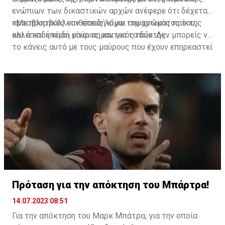
ενώπιων των δικαστικών αρχών ανέφερε ότι δέχεται
προσβλητικές επιθέσεις λόγω του χρώματος του,
«Με προσβάλλουν επειδή είμαι σημαντικός παίκτης
αλλά και επειδή είναι σημαντικός παίκτης.
και επειδή είμαι μαύρος, και για τα δύο. Δεν μπορείς να
το κάνεις αυτό με τους μαύρους που έχουν επηρεαστεί
κατά τη διάρκεια της Ιστορίας της Ανθρωπότητας»,
ανέφερε χαρακτηριστικά ο 23χρονος ποδοσφαιριστής.
Πρόταση για την απόκτηση του Μπάρτρα!
14.07.2023 08:51
Για την απόκτηση του Μαρκ Μπάτρα, για την οποία