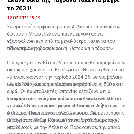
Έκανε δικό της 18χρονο ταλέντο μέχρι
το 2031!
12.07.2023 15:19
Σε οριστική συμφωνία με την Ατλέτικο Παραναένσε
έφτασε η Μπαρτσελόνα, καταφέρνοντας να
εξασφαλίσει ένα από τα μεγαλύτερα ταλέντα του
παγκοσμίου ποδοσφαίρου.
•
Σιαμπουλλής για την ποινή: «Ιστορική απόφαση»
Ο λόγος για τον Βίτορ Ρόκε, ο οποίος θα παραμείνει γι'
ακόμη μία χρονιά στη Βραζιλία και θα ενταχθεί στους
«μπλαουγκράνα» την περίοδο 2024-25, με συμβόλαιο
ως το 2031 και ρήτρα αποδέσμευσης ύψους 500 εκατ.
•
Διπλή αποχώρηση από μεγάλη ομάδα!
ευρώ. Οι πρωταθλητές Ισπανίας ελπίζουν ότι ο
νεαρός επιθετικός μπορεί να αποτελέσει εν ευθέτω
Σύμφωνα με τον ισπανικό Τύπο, οι Καταλανοί θα
χρόνω τον αντικαταστάτη του Ρόμπερτ Λεβαντόφσκι,
καταβάλλουν σε πρώτη φάση 40 εκατ. ευρώ στην
ο οποίος τον επόμενο μήνα κλείνει τα 35.
Ατλέτικο Παραναένσε, αλλά το ποσό της μεταγραφής
μπορεί να ανέλθει ως τα 61 εκατ., με τα διάφορα
Ο 18χρονος Βίτορ Ρόκε μετράει ήδη 66 συμμετοχές
μπόνους.
και 22 γκολ με την Ατλέτικο Παραναένσε, την οποία