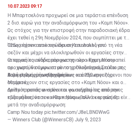
10.07.2023 09:17
H Μπαρτσελόνα προχωρεί σε μια τεράστια επένδυση
2 δισ. ευρώ για την αναδιαμόρφωση του «Καμπ Νόου».
Ως στόχος για την επιστροφή στην παραδοσιακή έδρα
έχει τεθεί η 29η Νοεμβρίου 2024, που συμπίπτει με την
125η επέτειο από την ίδρυση του συλλόγου.
Όπως έχουν ανακοινώσει οι Καταλανοί, από τη νέα
σεζόν και μέχρι να ολοκληρωθούν οι εργασίες στην
ιστορική του έδρα, που για την ώρα έχει μετατραπεί
Οι εργασίες αναδιαμόρφωσης στο «Καμπ Νόου»
σε... γιαπί, θα αγωνιστούν στο Ολυμπιακό Στάδιο της
προχωρούν σύμφωνα με το χρονοδιάγραμμα και με
Βαρκελώνης, το «Μονζουίκ».
καλό ρυθμό, όπως αναφέρουν οι άνθρωποι της
Αυτή τη στιγμή υπάρχουν έως και 250 εργαζόμενοι που
Μπάρσα.
συμμετέχουν στις εργασίες στο «Καμπ Νόου» και ο
αριθμός αυτός αναμένεται να αυξηθεί τις επόμενες
Δείτε παρακάτω video και φωτογραφίες από την
εβδομάδες, όταν και θα κορυφωθούν οι εργασίες.
τωρινή εικόνα του «Καμπ Νόου», αλλά και πώς θα είναι
μετά την αναδιαμόρφωση:
Camp Nou today
pic.twitter.com/J8eLBN0WwG
— Winners Club (@WinnersCB)
July 9, 2023