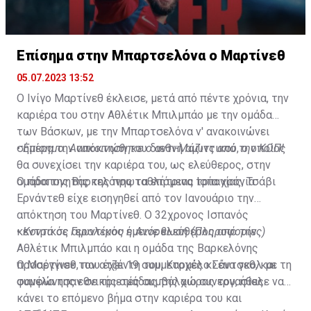
Επίσημα στην Μπαρτσελόνα ο Μαρτίνεθ
05.07.2023 13:52
Ο Ινίγο Μαρτίνεθ έκλεισε, μετά από πέντε χρόνια, την
καριέρα του στην Αθλέτικ Μπιλμπάο με την ομάδα
των Βάσκων, με την Μπαρτσελόνα ν' ανακοινώνει
σήμερα την απόκτηση του διεθνή αμυντικού, ο οποίος
•
Επίσημο: Ανακοινώθηκε ο αντι-Μάζιτς από την ΚΟΠ!
θα συνεχίσει την καριέρα του, ως ελεύθερος, στην
ομάδα της Βαρκελόνης τα επόμενα τρία χρόνια.
Ο προπονητής της πρωταθλήτριας Ισπανίας, Τσάβι
Ερνάντεθ είχε εισηγηθεί από τον Ιανουάριο την
απόκτηση του Μαρτίνεθ. Ο 32χρονος Ισπανός
κεντρικός αμυντικός έμεινε ελεύθερος από την
•
Κοντά σε Γερολέμου η Ανόρθωση (Πληροφορίες)
Αθλέτικ Μπιλμπάο και η ομάδα της Βαρκελόνης
προσέγγισε τον ατζέντη του, Καρμέλο Σάντσεθ, και
Ο Μαρτίνεθ, που έχει 19 συμμετοχές κι ένα γκολ με τη
συμφώνησαν σε τριετές συμβόλαιο συνεργασίας.
φανέλα της εθνικής ομάδας της χώρας του, ήθελε να
κάνει το επόμενο βήμα στην καριέρα του και