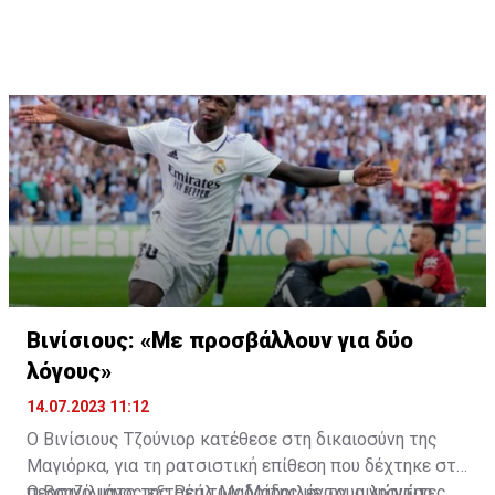
συμβόλαιο συνεργασίας με τη νέα του ομάδα. «Ήταν
όνειρο μου να παίξω στην Premier League, το
καλύτερο πρωτάθλημα στον κόσμο», δήλωσε ο
Ισπανός στόπερ.
Βινίσιους: «Με προσβάλλουν για δύο
λόγους»
14.07.2023 11:12
Ο Βινίσιους Τζούνιορ κατέθεσε στη δικαιοσύνη της
Μαγιόρκα, για τη ρατσιστική επίθεση που δέχτηκε στο
περσινό ματς της Ρεάλ Μαδρίτης με τους νησιώτες.
Ο Βραζιλιάνος εξτρέμ των Μαδριλένων, μιλώντας