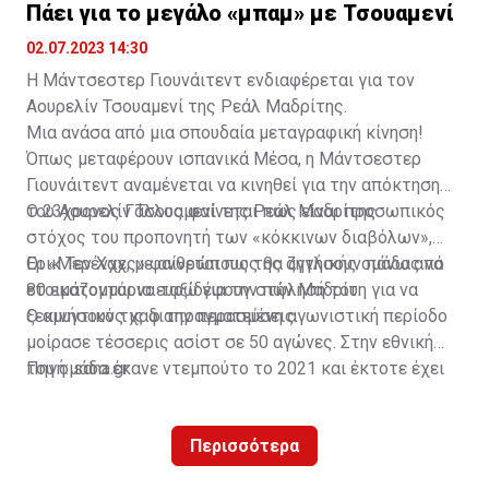
Πάει για το μεγάλο «μπαμ» με Τσουαμενί
02.07.2023 14:30
Η Μάντσεστερ Γιουνάιτεντ ενδιαφέρεται για τον
Αουρελίν Τσουαμενί της Ρεάλ Μαδρίτης.
Μια ανάσα από μια σπουδαία μεταγραφική κίνηση!
Όπως μεταφέρουν ισπανικά Μέσα, η Μάντσεστερ
Γιουνάιτεντ αναμένεται να κινηθεί για την απόκτηση
του Αουρελίν Τσουαμενί της Ρεάλ Μαδρίτης.
Ο 23χρονος Γάλλος φαίνεται πως είναι προσωπικός
στόχος του προπονητή των «κόκκινων διαβόλων»,
Έρικ Τεν Χαχ, με ανθρώπους της αγγλικής ομάδας να
Οι «Μερένχες» φαίνεται πως θα ζητήσουν πάνω από
ετοιμάζονται να ταξιδέψουν στην Μαδρίτη για να
80 εκατομμύρια ευρώ για την πώλησή του.
ξεκινήσουν τις διαπραγματεύσεις.
Ο αμυντικός χαφ την περασμένη αγωνιστική περίοδο
μοίρασε τέσσερις ασίστ σε 50 αγώνες. Στην εθνική
του ομάδα έκανε ντεμπούτο το 2021 και έκτοτε έχει
Πηγή: sdna.gr
σκοράρει δύο φορές σε 25 συμμετοχές.
Περισσότερα