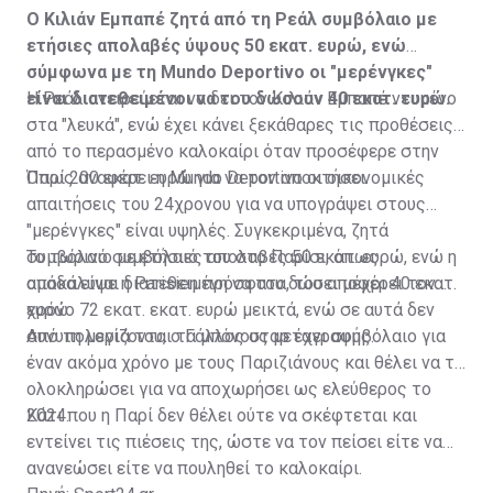
Ο Κιλιάν Εμπαπέ ζητά από τη Ρεάλ συμβόλαιο με
ετήσιες απολαβές ύψους 50 εκατ. ευρώ, ενώ
σύμφωνα με τη Mundo Deportivo οι "μερένγκες"
είναι διατεθειμένοι να του δώσουν 40 εκατ. ευρώ.
Η Ρεάλ ονειρεύεται να δει τον Κιλιάν Εμπαπέ ντυμένο
στα "λευκά", ενώ έχει κάνει ξεκάθαρες τις προθέσεις
από το περασμένο καλοκαίρι όταν προσέφερε στην
Παρί 200 εκατ. ευρώ για να τον αποκτήσει.
Όπως αναφέρει η Mundo Deportivo οι οικονομικές
απαιτήσεις του 24χρονου για να υπογράψει στους
"μερένγκες" είναι υψηλές. Συγκεκριμένα, ζητά
συμβόλαιο με ετήσιες απολαβές 50 εκατ. ευρώ, ενώ η
Το τωρινό συμβόλαιό του στο Παρίσι, όπως
ομάδα είναι διατεθειμένη να του δώσει μέχρι 40 εκατ.
αποκάλυψε η Parisien πρόσφατα, του αποφέρει τον
ευρώ.
χρόνο 72 εκατ. εκατ. ευρώ μεικτά, ενώ σε αυτά δεν
συνυπολογίζονται τα μπόνους μεταγραφής.
Από τη μεριά του, ο Γάλλος σταρ έχει συμβόλαιο για
έναν ακόμα χρόνο με τους Παριζιάνους και θέλει να το
ολοκληρώσει για να αποχωρήσει ως ελεύθερος το
2024.
Κάτι που η Παρί δεν θέλει ούτε να σκέφτεται και
εντείνει τις πιέσεις της, ώστε να τον πείσει είτε να
ανανεώσει είτε να πουληθεί το καλοκαίρι.