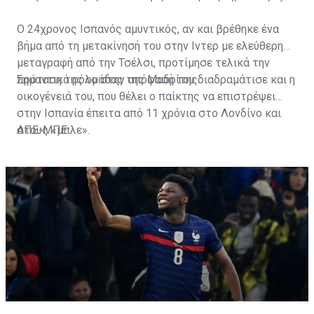
Ο 24χρονος Ισπανός αμυντικός, αν και βρέθηκε ένα
βήμα από τη μετακίνησή του στην Ιντερ με ελεύθερη
μεταγραφή από την Τσέλσι, προτίμησε τελικά την
πρόταση της ομάδας της Μαδρίτης.
Σημαντικό ρόλο στην απόφασή του διαδραμάτισε και η
οικογένειά του, που θέλει ο παίκτης να επιστρέψει
στην Ισπανία έπειτα από 11 χρόνια στο Λονδίνο και
στους «μπλε».
ΑΠΕ-ΜΠΕ