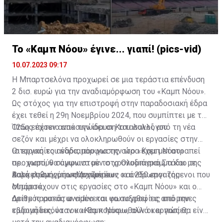
και να υπάρξει αύξηση μετοχικού κεφαλαίου. Ένας από
τους ποδοσφαιριστές που είναι υπό παραχώρηση είναι
και ο Ντε Φρούτος, ο οποίος απασχολεί μεταξύ άλλων
και τον Ολυμπιακό.
Το «Καμπ Νόου» έγινε... γιαπί! (pics-vid)
10.07.2023 09:17
H Μπαρτσελόνα προχωρεί σε μια τεράστια επένδυση
2 δισ. ευρώ για την αναδιαμόρφωση του «Καμπ Νόου».
Ως στόχος για την επιστροφή στην παραδοσιακή έδρα
έχει τεθεί η 29η Νοεμβρίου 2024, που συμπίπτει με την
125η επέτειο από την ίδρυση του συλλόγου.
Όπως έχουν ανακοινώσει οι Καταλανοί, από τη νέα
σεζόν και μέχρι να ολοκληρωθούν οι εργασίες στην
ιστορική του έδρα, που για την ώρα έχει μετατραπεί
Οι εργασίες αναδιαμόρφωσης στο «Καμπ Νόου»
σε... γιαπί, θα αγωνιστούν στο Ολυμπιακό Στάδιο της
προχωρούν σύμφωνα με το χρονοδιάγραμμα και με
Βαρκελώνης, το «Μονζουίκ».
καλό ρυθμό, όπως αναφέρουν οι άνθρωποι της
Αυτή τη στιγμή υπάρχουν έως και 250 εργαζόμενοι που
Μπάρσα.
συμμετέχουν στις εργασίες στο «Καμπ Νόου» και ο
αριθμός αυτός αναμένεται να αυξηθεί τις επόμενες
Δείτε παρακάτω video και φωτογραφίες από την
εβδομάδες, όταν και θα κορυφωθούν οι εργασίες.
τωρινή εικόνα του «Καμπ Νόου», αλλά και πώς θα είναι