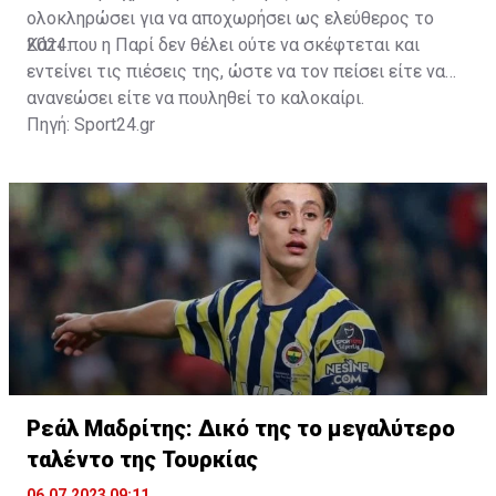
ολοκληρώσει για να αποχωρήσει ως ελεύθερος το
2024.
Κάτι που η Παρί δεν θέλει ούτε να σκέφτεται και
εντείνει τις πιέσεις της, ώστε να τον πείσει είτε να
ανανεώσει είτε να πουληθεί το καλοκαίρι.
Πηγή: Sport24.gr
Ρεάλ Μαδρίτης: Δικό της το μεγαλύτερο
ταλέντο της Τουρκίας
06.07.2023 09:11