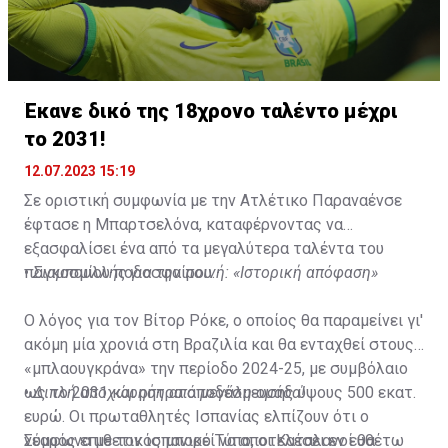
Έκανε δικό της 18χρονο ταλέντο μέχρι
το 2031!
12.07.2023 15:19
Σε οριστική συμφωνία με την Ατλέτικο Παραναένσε
έφτασε η Μπαρτσελόνα, καταφέρνοντας να
εξασφαλίσει ένα από τα μεγαλύτερα ταλέντα του
παγκοσμίου ποδοσφαίρου.
•
Σιαμπουλλής για την ποινή: «Ιστορική απόφαση»
Ο λόγος για τον Βίτορ Ρόκε, ο οποίος θα παραμείνει γι'
ακόμη μία χρονιά στη Βραζιλία και θα ενταχθεί στους
«μπλαουγκράνα» την περίοδο 2024-25, με συμβόλαιο
ως το 2031 και ρήτρα αποδέσμευσης ύψους 500 εκατ.
•
Διπλή αποχώρηση από μεγάλη ομάδα!
ευρώ. Οι πρωταθλητές Ισπανίας ελπίζουν ότι ο
νεαρός επιθετικός μπορεί να αποτελέσει εν ευθέτω
Σύμφωνα με τον ισπανικό Τύπο, οι Καταλανοί θα