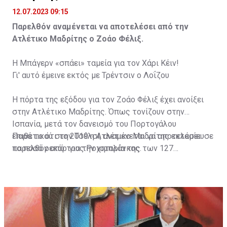
12.07.2023 09:15
Παρελθόν αναμένεται να αποτελέσει από την
Ατλέτικο Μαδρίτης ο Ζοάο Φέλιξ.
Η Μπάγερν «σπάει» ταμεία για τον Χάρι Κέιν!
Γι' αυτό έμεινε εκτός με Τρέντσιν ο Λοΐζου
Η πόρτα της εξόδου για τον Ζοάο Φέλιξ έχει ανοίξει
στην Ατλέτικο Μαδρίτης. Όπως τονίζουν στην
Ισπανία, μετά τον δανεισμό του Πορτογάλου
επιθετικού στην Τσέλσι, αναμένεται να αποτελέσει
Παρά το ότι το 2019 η Ατλέτικο Μαδρίτης εκταμίευσε
παρελθόν από τους Ροχιμπλάνκος.
το ποσό ρεκόρ για την ιστορία της των 127
εκατομμυρίων ευρώ, ο Ζοάο Φέλιξ, δε τα βρήκε ποτέ
με τον Ντιέγκο Σιμεόνε και έτσι η ομάδα της Μαδρίτης
θέλει είτε να τον πουλήσει, είτε να τον δώσει δανεικό
με υποχρεωτική οψιόν αγοράς, με τις Μπαρτσελόνα
και Παρί Σεν Ζερμέν να τον έχουν ψηλά στη λίστα
τους.