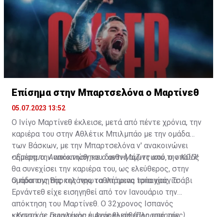
Επίσημα στην Μπαρτσελόνα ο Μαρτίνεθ
05.07.2023 13:52
Ο Ινίγο Μαρτίνεθ έκλεισε, μετά από πέντε χρόνια, την
καριέρα του στην Αθλέτικ Μπιλμπάο με την ομάδα
των Βάσκων, με την Μπαρτσελόνα ν' ανακοινώνει
σήμερα την απόκτηση του διεθνή αμυντικού, ο οποίος
•
Επίσημο: Ανακοινώθηκε ο αντι-Μάζιτς από την ΚΟΠ!
θα συνεχίσει την καριέρα του, ως ελεύθερος, στην
ομάδα της Βαρκελόνης τα επόμενα τρία χρόνια.
Ο προπονητής της πρωταθλήτριας Ισπανίας, Τσάβι
Ερνάντεθ είχε εισηγηθεί από τον Ιανουάριο την
απόκτηση του Μαρτίνεθ. Ο 32χρονος Ισπανός
κεντρικός αμυντικός έμεινε ελεύθερος από την
•
Κοντά σε Γερολέμου η Ανόρθωση (Πληροφορίες)