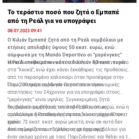
Το τεράστιο ποσό που ζητά ο Εμπαπέ
από τη Ρεάλ για να υπογράψει
08.07.2023 09:41
Ο Κιλιάν Εμπαπέ ζητά από τη Ρεάλ συμβόλαιο με
ετήσιες απολαβές ύψους 50 εκατ. ευρώ, ενώ
σύμφωνα με τη Mundo Deportivo οι "μερένγκες"
είναι διατεθειμένοι να του δώσουν 40 εκατ. ευρώ.
Η Ρεάλ ονειρεύεται να δει τον Κιλιάν Εμπαπέ ντυμένο
στα "λευκά", ενώ έχει κάνει ξεκάθαρες τις προθέσεις
από το περασμένο καλοκαίρι όταν προσέφερε στην
Παρί 200 εκατ. ευρώ για να τον αποκτήσει.
Όπως αναφέρει η Mundo Deportivo οι οικονομικές
απαιτήσεις του 24χρονου για να υπογράψει στους
"μερένγκες" είναι υψηλές. Συγκεκριμένα, ζητά
συμβόλαιο με ετήσιες απολαβές 50 εκατ. ευρώ, ενώ η
Το τωρινό συμβόλαιό του στο Παρίσι, όπως
ομάδα είναι διατεθειμένη να του δώσει μέχρι 40 εκατ.
αποκάλυψε η Parisien πρόσφατα, του αποφέρει τον
ευρώ.
χρόνο 72 εκατ. εκατ. ευρώ μεικτά, ενώ σε αυτά δεν
συνυπολογίζονται τα μπόνους μεταγραφής.
Από τη μεριά του, ο Γάλλος σταρ έχει συμβόλαιο για
έναν ακόμα χρόνο με τους Παριζιάνους και θέλει να το