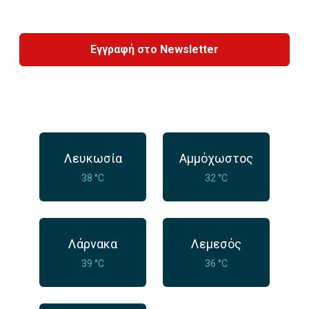
Εγγραφή στο Newsletter
Λευκωσία
Αμμόχωστος
38 °C
32 °C
Λάρνακα
Λεμεσός
39 °C
36 °C