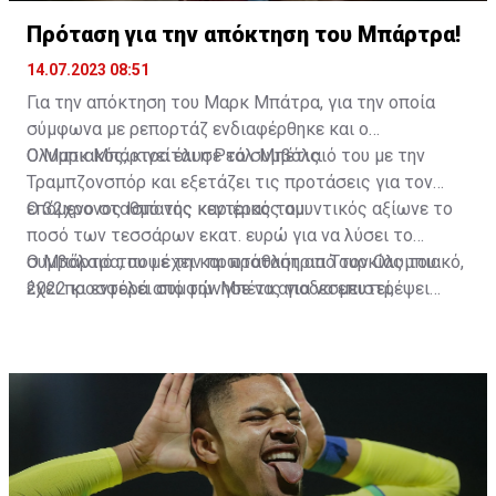
Πρόταση για την απόκτηση του Μπάρτρα!
14.07.2023 08:51
Για την απόκτηση του Μαρκ Μπάτρα, για την οποία
σύμφωνα με ρεπορτάζ ενδιαφέρθηκε και ο
Ολυμπιακός, κινείται η Ρεάλ Μπέτις.
Ο Μαρκ Μπάρτρα έλυσε το συμβόλαιό του με την
Τραμπζονσπόρ και εξετάζει τις προτάσεις για τον
επόμενο σταθμό της καριέρας του.
Ο 32χρονος Ισπανός κεντρικός αμυντικός αξίωνε το
ποσό των τεσσάρων εκατ. ευρώ για να λύσει το
συμβόλαιό του με την πρωταθλήτρια Τουρκίας του
Ο Μπάρτρα, που έχει και πρόταση από τον Ολυμπιακό,
2022 κι εντέλει συμφώνησε να αποδεσμευτεί,
έχει προσφορά από την Μπέτις για να επιστρέψει
λαμβάνοντας ένα εκατ. ευρώ σε 8 δόσεις.
στην Ισπανία με διετές συμβόλαιο συνεργασίας.