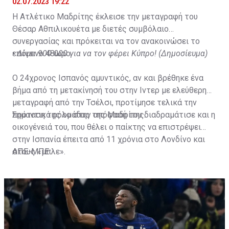
02.07.2023 19:22
Η Ατλέτικο Μαδρίτης έκλεισε την μεταγραφή του
Θέσαρ Αθπιλικουέτα με διετές συμβόλαιο
συνεργασίας και πρόκειται να τον ανακοινώσει το
επόμενο 48ωρο.
•
Δίνει 900.000 για να τον φέρει Κύπρο! (Δημοσίευμα)
Ο 24χρονος Ισπανός αμυντικός, αν και βρέθηκε ένα
βήμα από τη μετακίνησή του στην Ιντερ με ελεύθερη
μεταγραφή από την Τσέλσι, προτίμησε τελικά την
πρόταση της ομάδας της Μαδρίτης.
Σημαντικό ρόλο στην απόφασή του διαδραμάτισε και η
οικογένειά του, που θέλει ο παίκτης να επιστρέψει
στην Ισπανία έπειτα από 11 χρόνια στο Λονδίνο και
στους «μπλε».
ΑΠΕ-ΜΠΕ