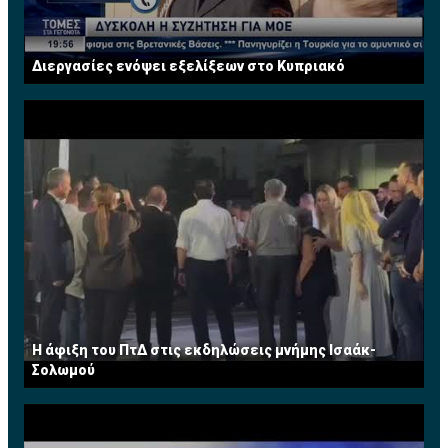
Διεργασίες ενόψει εξελίξεων στο Κυπριακό
Η άφιξη του ΠτΔ στις εκδηλώσεις μνήμης Ισαάκ-
Σολωμού