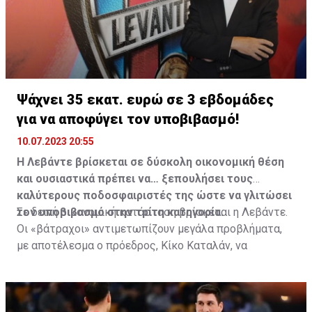
Ψάχνει 35 εκατ. ευρώ σε 3 εβδομάδες
για να αποφύγει τον υποβιβασμό!
10.07.2023 20:55
Η Λεβάντε βρίσκεται σε δύσκολη οικονομική θέση
και ουσιαστικά πρέπει να… ξεπουλήσει τους
καλύτερους ποδοσφαιριστές της ώστε να γλιτώσει
τον υποβιβασμό στην τρίτη κατηγορία.
Σε δεινή οικονομική κατάσταση βρίσκεται η Λεβάντε.
Οι «βάτραχοι» αντιμετωπίζουν μεγάλα προβλήματα,
με αποτέλεσμα ο πρόεδρος, Κίκο Καταλάν, να
σχεδιάζει το πλάνο βιωσιμότητας του συλλόγου. Αυτό
αναφέρει πως η ομάδα θα πρέπει στις επόμενες 3
εβδομάδες, ως τις 31 Ιουλίου, να έχει βάλει στα