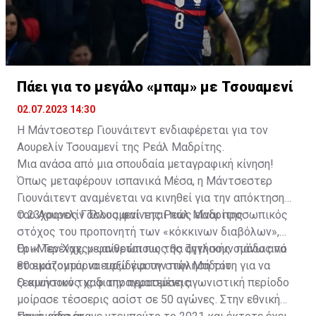
Πάει για το μεγάλο «μπαμ» με Τσουαμενί
02.07.2023 14:30
Η Μάντσεστερ Γιουνάιτεντ ενδιαφέρεται για τον
Αουρελίν Τσουαμενί της Ρεάλ Μαδρίτης.
Μια ανάσα από μια σπουδαία μεταγραφική κίνηση!
Όπως μεταφέρουν ισπανικά Μέσα, η Μάντσεστερ
Γιουνάιτεντ αναμένεται να κινηθεί για την απόκτηση
του Αουρελίν Τσουαμενί της Ρεάλ Μαδρίτης.
Ο 23χρονος Γάλλος φαίνεται πως είναι προσωπικός
στόχος του προπονητή των «κόκκινων διαβόλων»,
Έρικ Τεν Χαχ, με ανθρώπους της αγγλικής ομάδας να
Οι «Μερένχες» φαίνεται πως θα ζητήσουν πάνω από
ετοιμάζονται να ταξιδέψουν στην Μαδρίτη για να
80 εκατομμύρια ευρώ για την πώλησή του.
ξεκινήσουν τις διαπραγματεύσεις.
Ο αμυντικός χαφ την περασμένη αγωνιστική περίοδο
μοίρασε τέσσερις ασίστ σε 50 αγώνες. Στην εθνική