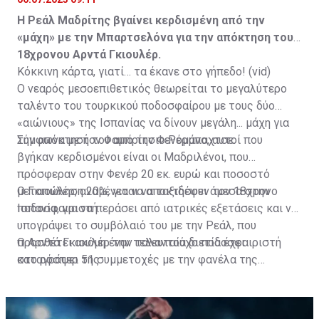
H Ρεάλ Μαδρίτης βγαίνει κερδισμένη από την
«μάχη» με την Μπαρτσελόνα για την απόκτηση του
18χρονου Αρντά Γκιουλέρ.
Κόκκινη κάρτα, γιατί… τα έκανε στο γήπεδο! (vid)
Ο νεαρός μεσοεπιθετικός θεωρείται το μεγαλύτερο
ταλέντο του τουρκικού ποδοσφαίρου με τους δύο
«αιώνιους» της Ισπανίας να δίνουν μεγάλη... μάχη για
την απόκτησή του από την Φενέρμπαχτσε.
Σύμφωνα με τον Φαμπρίτσιο Ρομάνο, αυτοί που
βγήκαν κερδισμένοι είναι οι Μαδριλένοι, που
πρόσφεραν στην Φενέρ 20 εκ. ευρώ και ποσοστό
μεταπώληση 20%, για να αποκτήσουν τον 18χρονο
Ο Γκιουλέρ, αναμένεται να ταξιδέψει άμεσα στην
ποδοσφαιριστή.
Ισπανία, για να περάσει από ιατρικές εξετάσεις και να
υπογράψει το συμβόλαιό του με την Ρεάλ, που
προσθέτει ακόμη έναν ταλαντούχο ποδοσφαιριστή
Ο Αρντά Γκιουλέρ την τελευταία διετία έχει
στο ρόστερ της.
καταγράψει 51 συμμετοχές με την φανέλα της
Φενέρμπαχτσε, μετρώντας 9 γκολ και 12 ασίστ, ενώ
είναι διεθνής και με την Εθνική Τουρκίας, έχοντας
τέσσερις συμμετοχές και ένα γκολ.