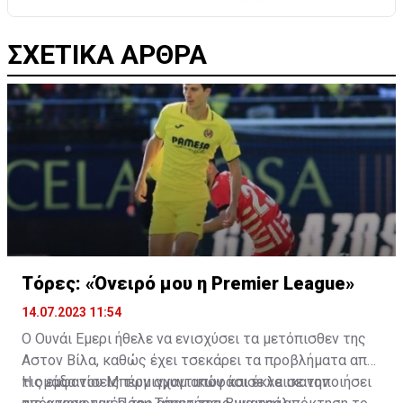
ΣΧΕΤΙΚΑ ΑΡΘΡΑ
Τόρες: «Όνειρό μου η Premier League»
14.07.2023 11:54
Ο Ουνάι Εμερι ήθελε να ενισχύσει τα μετόπισθεν της
Αστον Βίλα, καθώς έχει τσεκάρει τα προβλήματα από
τις εμφανίσεις των αμυντικών και έκλεισε την
Η ομάδα του Μπέρμιγχαμ αποφάσισε να ικανοποιήσει