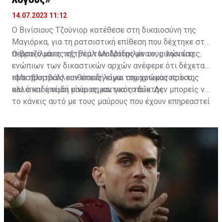
14.07.2023 11:12
Ο Βινίσιους Τζούνιορ κατέθεσε στη δικαιοσύνη της
Μαγιόρκα, για τη ρατσιστική επίθεση που δέχτηκε στο
περσινό ματς της Ρεάλ Μαδρίτης με τους νησιώτες.
Ο Βραζιλιάνος εξτρέμ των Μαδριλένων, μιλώντας
ενώπιων των δικαστικών αρχών ανέφερε ότι δέχεται
προσβλητικές επιθέσεις λόγω του χρώματος του,
«Με προσβάλλουν επειδή είμαι σημαντικός παίκτης
αλλά και επειδή είναι σημαντικός παίκτης.
και επειδή είμαι μαύρος, και για τα δύο. Δεν μπορείς να
το κάνεις αυτό με τους μαύρους που έχουν επηρεαστεί
κατά τη διάρκεια της Ιστορίας της Ανθρωπότητας»,
ανέφερε χαρακτηριστικά ο 23χρονος ποδοσφαιριστής.