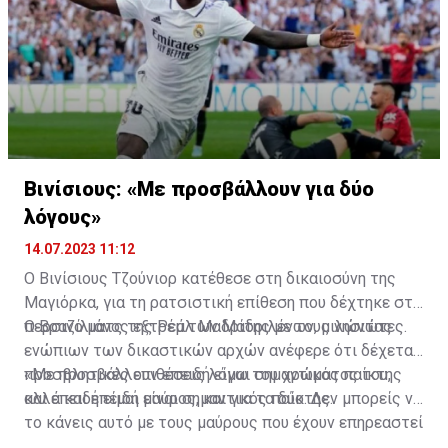
Βινίσιους: «Με προσβάλλουν για δύο
λόγους»
14.07.2023 11:12
Ο Βινίσιους Τζούνιορ κατέθεσε στη δικαιοσύνη της
Μαγιόρκα, για τη ρατσιστική επίθεση που δέχτηκε στο
περσινό ματς της Ρεάλ Μαδρίτης με τους νησιώτες.
Ο Βραζιλιάνος εξτρέμ των Μαδριλένων, μιλώντας
ενώπιων των δικαστικών αρχών ανέφερε ότι δέχεται
προσβλητικές επιθέσεις λόγω του χρώματος του,
«Με προσβάλλουν επειδή είμαι σημαντικός παίκτης
αλλά και επειδή είναι σημαντικός παίκτης.
και επειδή είμαι μαύρος, και για τα δύο. Δεν μπορείς να
το κάνεις αυτό με τους μαύρους που έχουν επηρεαστεί
κατά τη διάρκεια της Ιστορίας της Ανθρωπότητας»,