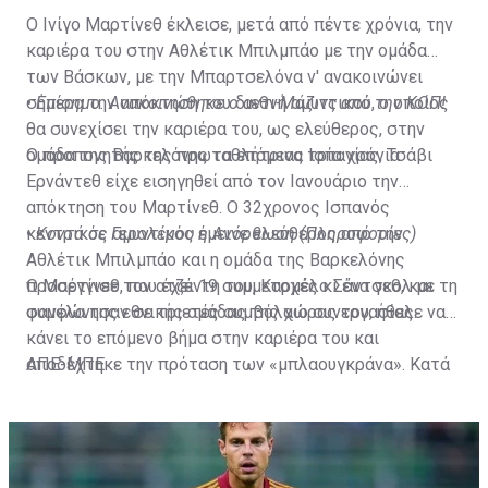
Ο Ινίγο Μαρτίνεθ έκλεισε, μετά από πέντε χρόνια, την
καριέρα του στην Αθλέτικ Μπιλμπάο με την ομάδα
των Βάσκων, με την Μπαρτσελόνα ν' ανακοινώνει
σήμερα την απόκτηση του διεθνή αμυντικού, ο οποίος
•
Επίσημο: Ανακοινώθηκε ο αντι-Μάζιτς από την ΚΟΠ!
θα συνεχίσει την καριέρα του, ως ελεύθερος, στην
ομάδα της Βαρκελόνης τα επόμενα τρία χρόνια.
Ο προπονητής της πρωταθλήτριας Ισπανίας, Τσάβι
Ερνάντεθ είχε εισηγηθεί από τον Ιανουάριο την
απόκτηση του Μαρτίνεθ. Ο 32χρονος Ισπανός
κεντρικός αμυντικός έμεινε ελεύθερος από την
•
Κοντά σε Γερολέμου η Ανόρθωση (Πληροφορίες)
Αθλέτικ Μπιλμπάο και η ομάδα της Βαρκελόνης
προσέγγισε τον ατζέντη του, Καρμέλο Σάντσεθ, και
Ο Μαρτίνεθ, που έχει 19 συμμετοχές κι ένα γκολ με τη
συμφώνησαν σε τριετές συμβόλαιο συνεργασίας.
φανέλα της εθνικής ομάδας της χώρας του, ήθελε να
κάνει το επόμενο βήμα στην καριέρα του και
αποδέχτηκε την πρόταση των «μπλαουγκράνα». Κατά
ΑΠΕ-ΜΠΕ
την παρουσία του στο «Σαν Μαμές» ο Μαρτίνεθ
αγωνίστηκε σε 177 ματς σκοράροντας οκτώ τέρματα,
ενώ το 2021 πανηγύρισε και την κατάκτηση του Copa
Del Rey.