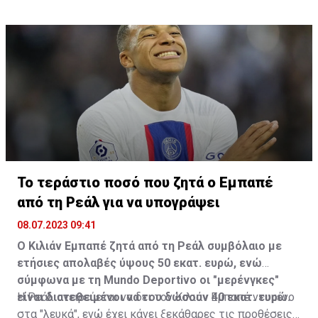
σχεδόν όλη του τη ζωή στην Ιταλία, μια χώρα όπου
ήταν επίσης πολύ σεβαστός και αγαπητός και όπου
πέρασε τις τελευταίες του μέρες.
Το τεράστιο ποσό που ζητά ο Εμπαπέ
από τη Ρεάλ για να υπογράψει
08.07.2023 09:41
Ο Κιλιάν Εμπαπέ ζητά από τη Ρεάλ συμβόλαιο με
ετήσιες απολαβές ύψους 50 εκατ. ευρώ, ενώ
σύμφωνα με τη Mundo Deportivo οι "μερένγκες"
είναι διατεθειμένοι να του δώσουν 40 εκατ. ευρώ.
Η Ρεάλ ονειρεύεται να δει τον Κιλιάν Εμπαπέ ντυμένο
στα "λευκά", ενώ έχει κάνει ξεκάθαρες τις προθέσεις