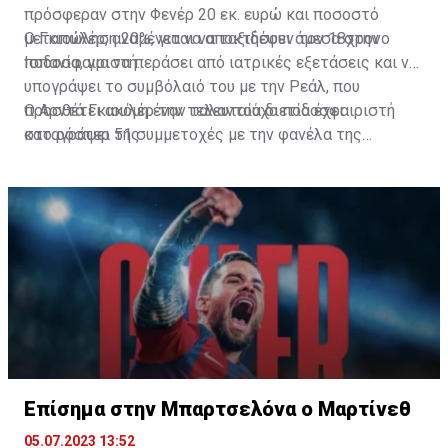
πρόσφεραν στην Φενέρ 20 εκ. ευρώ και ποσοστό
μεταπώληση 20%, για να αποκτήσουν τον 18χρονο
Ο Γκιουλέρ, αναμένεται να ταξιδέψει άμεσα στην
ποδοσφαιριστή.
Ισπανία, για να περάσει από ιατρικές εξετάσεις και να
υπογράψει το συμβόλαιό του με την Ρεάλ, που
προσθέτει ακόμη έναν ταλαντούχο ποδοσφαιριστή
Ο Αρντά Γκιουλέρ την τελευταία διετία έχει
στο ρόστερ της.
καταγράψει 51 συμμετοχές με την φανέλα της
Φενέρμπαχτσε, μετρώντας 9 γκολ και 12 ασίστ, ενώ
είναι διεθνής και με την Εθνική Τουρκίας, έχοντας
τέσσερις συμμετοχές και ένα γκολ.
Επίσημα στην Μπαρτσελόνα ο Μαρτίνεθ
05.07.2023 13:52