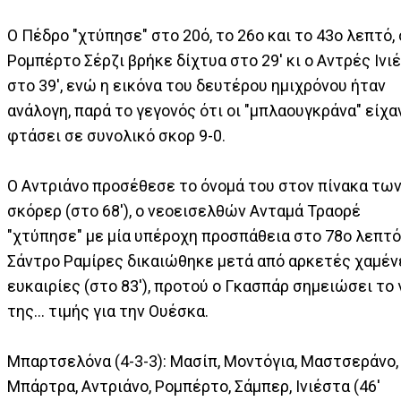
Ο Πέδρο "χτύπησε" στο 20ό, το 26ο και το 43ο λεπτό, 
Ρομπέρτο Σέρζι βρήκε δίχτυα στο 29' κι ο Αντρές Ινι
στο 39', ενώ η εικόνα του δευτέρου ημιχρόνου ήταν
ανάλογη, παρά το γεγονός ότι οι "μπλαουγκράνα" είχα
φτάσει σε συνολικό σκορ 9-0.
Ο Αντριάνο προσέθεσε το όνομά του στον πίνακα τω
σκόρερ (στο 68'), ο νεοεισελθών Ανταμά Τραορέ
"χτύπησε" με μία υπέροχη προσπάθεια στο 78ο λεπτό 
Σάντρο Ραμίρες δικαιώθηκε μετά από αρκετές χαμέν
ευκαιρίες (στο 83'), προτού ο Γκασπάρ σημειώσει το
της... τιμής για την Ουέσκα.
Μπαρτσελόνα (4-3-3): Μασίπ, Μοντόγια, Μαστσεράνο,
Μπάρτρα, Αντριάνο, Ρομπέρτο, Σάμπερ, Ινιέστα (46'