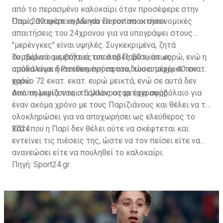
από το περασμένο καλοκαίρι όταν προσέφερε στην
Παρί 200 εκατ. ευρώ για να τον αποκτήσει.
Όπως αναφέρει η Mundo Deportivo οι οικονομικές
απαιτήσεις του 24χρονου για να υπογράψει στους
"μερένγκες" είναι υψηλές. Συγκεκριμένα, ζητά
συμβόλαιο με ετήσιες απολαβές 50 εκατ. ευρώ, ενώ η
Το τωρινό συμβόλαιό του στο Παρίσι, όπως
ομάδα είναι διατεθειμένη να του δώσει μέχρι 40 εκατ.
αποκάλυψε η Parisien πρόσφατα, του αποφέρει τον
ευρώ.
χρόνο 72 εκατ. εκατ. ευρώ μεικτά, ενώ σε αυτά δεν
συνυπολογίζονται τα μπόνους μεταγραφής.
Από τη μεριά του, ο Γάλλος σταρ έχει συμβόλαιο για
έναν ακόμα χρόνο με τους Παριζιάνους και θέλει να το
ολοκληρώσει για να αποχωρήσει ως ελεύθερος το
2024.
Κάτι που η Παρί δεν θέλει ούτε να σκέφτεται και
εντείνει τις πιέσεις της, ώστε να τον πείσει είτε να
ανανεώσει είτε να πουληθεί το καλοκαίρι.
Πηγή: Sport24.gr