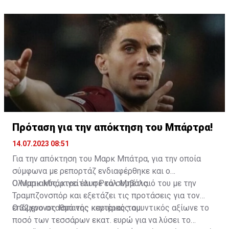
ανέφερε χαρακτηριστικά ο 23χρονος ποδοσφαιριστής.
Πρόταση για την απόκτηση του Μπάρτρα!
14.07.2023 08:51
Για την απόκτηση του Μαρκ Μπάτρα, για την οποία
σύμφωνα με ρεπορτάζ ενδιαφέρθηκε και ο
Ολυμπιακός, κινείται η Ρεάλ Μπέτις.
Ο Μαρκ Μπάρτρα έλυσε το συμβόλαιό του με την
Τραμπζονσπόρ και εξετάζει τις προτάσεις για τον
επόμενο σταθμό της καριέρας του.
Ο 32χρονος Ισπανός κεντρικός αμυντικός αξίωνε το
ποσό των τεσσάρων εκατ. ευρώ για να λύσει το