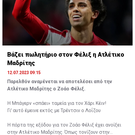
Βάζει πωλητήριο στον Φέλιξ η Ατλέτικο
Μαδρίτης
12.07.2023 09:15
Παρελθόν αναμένεται να αποτελέσει από την
Ατλέτικο Μαδρίτης ο Ζοάο Φέλιξ.
Η Μπάγερν «σπάει» ταμεία για τον Χάρι Κέιν!
Γι' αυτό έμεινε εκτός με Τρέντσιν ο Λοΐζου
Η πόρτα της εξόδου για τον Ζοάο Φέλιξ έχει ανοίξει
στην Ατλέτικο Μαδρίτης. Όπως τονίζουν στην