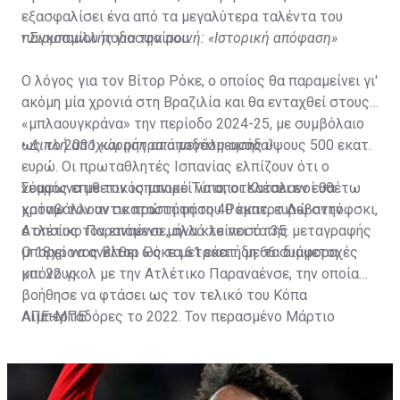
εξασφαλίσει ένα από τα μεγαλύτερα ταλέντα του
παγκοσμίου ποδοσφαίρου.
•
Σιαμπουλλής για την ποινή: «Ιστορική απόφαση»
Ο λόγος για τον Βίτορ Ρόκε, ο οποίος θα παραμείνει γι'
ακόμη μία χρονιά στη Βραζιλία και θα ενταχθεί στους
«μπλαουγκράνα» την περίοδο 2024-25, με συμβόλαιο
ως το 2031 και ρήτρα αποδέσμευσης ύψους 500 εκατ.
•
Διπλή αποχώρηση από μεγάλη ομάδα!
ευρώ. Οι πρωταθλητές Ισπανίας ελπίζουν ότι ο
νεαρός επιθετικός μπορεί να αποτελέσει εν ευθέτω
Σύμφωνα με τον ισπανικό Τύπο, οι Καταλανοί θα
χρόνω τον αντικαταστάτη του Ρόμπερτ Λεβαντόφσκι,
καταβάλλουν σε πρώτη φάση 40 εκατ. ευρώ στην
ο οποίος τον επόμενο μήνα κλείνει τα 35.
Ατλέτικο Παραναένσε, αλλά το ποσό της μεταγραφής
μπορεί να ανέλθει ως τα 61 εκατ., με τα διάφορα
Ο 18χρονος Βίτορ Ρόκε μετράει ήδη 66 συμμετοχές
μπόνους.
και 22 γκολ με την Ατλέτικο Παραναένσε, την οποία
βοήθησε να φτάσει ως τον τελικό του Κόπα
Λιμπερταδόρες το 2022. Τον περασμένο Μάρτιο
ΑΠΕ-ΜΠΕ
πραγματοποίησε το ντεμπούτο του με την εθνική
ανδρών της Βραζιλίας, σε φιλικό με το Μαρόκο.