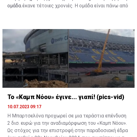
ομάδα.
ομάδα έκανε τέτοιες χρονιές. Η ομάδα είναι πάνω από
Η κατάσταση είναι ακραία γιατί η Λεβάντε δεν έχει
όλα και συνεχίζουμε».
πλέον περιουσιακά στοιχεία που δεν είναι
υποθηκευμένα για να προσφέρει εγγυήσεις σε ένα
χρηματοπιστωτικό ίδρυμα και να της επιτρέψει να
ζητήσει κάποιο τραπεζικό δάνειο.
Κάπως έτσι, η ένεση των 35 εκατομμυρίων ευρώ θα
πρέπει να προέλθει από την πώληση παικτών, αλλά
και να υπάρξει αύξηση μετοχικού κεφαλαίου. Ένας από
τους ποδοσφαιριστές που είναι υπό παραχώρηση είναι
και ο Ντε Φρούτος, ο οποίος απασχολεί μεταξύ άλλων
και τον Ολυμπιακό.
Το «Καμπ Νόου» έγινε... γιαπί! (pics-vid)
10.07.2023 09:17
H Μπαρτσελόνα προχωρεί σε μια τεράστια επένδυση
2 δισ. ευρώ για την αναδιαμόρφωση του «Καμπ Νόου».
Ως στόχος για την επιστροφή στην παραδοσιακή έδρα