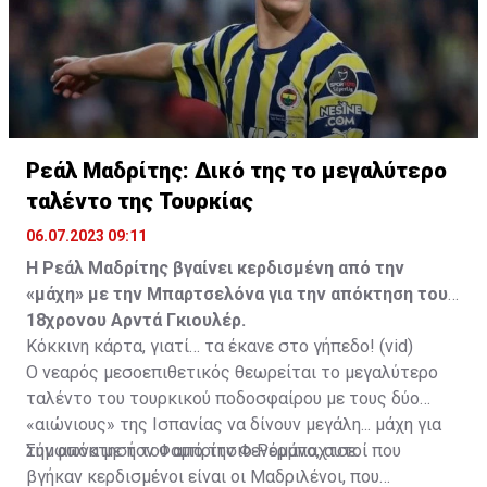
Ρεάλ Μαδρίτης: Δικό της το μεγαλύτερο
ταλέντο της Τουρκίας
06.07.2023 09:11
H Ρεάλ Μαδρίτης βγαίνει κερδισμένη από την
«μάχη» με την Μπαρτσελόνα για την απόκτηση του
18χρονου Αρντά Γκιουλέρ.
Κόκκινη κάρτα, γιατί… τα έκανε στο γήπεδο! (vid)
Ο νεαρός μεσοεπιθετικός θεωρείται το μεγαλύτερο
ταλέντο του τουρκικού ποδοσφαίρου με τους δύο
«αιώνιους» της Ισπανίας να δίνουν μεγάλη... μάχη για
την απόκτησή του από την Φενέρμπαχτσε.
Σύμφωνα με τον Φαμπρίτσιο Ρομάνο, αυτοί που
βγήκαν κερδισμένοι είναι οι Μαδριλένοι, που