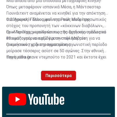
Μια ανάσα από μια σπουδαία μεταγραφική κίνηση!
Όπως μεταφέρουν ισπανικά Μέσα, η Μάντσεστερ
Γιουνάιτεντ αναμένεται να κινηθεί για την απόκτηση
του Αουρελίν Τσουαμενί της Ρεάλ Μαδρίτης.
Ο 23χρονος Γάλλος φαίνεται πως είναι προσωπικός
στόχος του προπονητή των «κόκκινων διαβόλων»,
Έρικ Τεν Χαχ, με ανθρώπους της αγγλικής ομάδας να
Οι «Μερένχες» φαίνεται πως θα ζητήσουν πάνω από
ετοιμάζονται να ταξιδέψουν στην Μαδρίτη για να
80 εκατομμύρια ευρώ για την πώλησή του.
ξεκινήσουν τις διαπραγματεύσεις.
Ο αμυντικός χαφ την περασμένη αγωνιστική περίοδο
μοίρασε τέσσερις ασίστ σε 50 αγώνες. Στην εθνική
του ομάδα έκανε ντεμπούτο το 2021 και έκτοτε έχει
Πηγή: sdna.gr
σκοράρει δύο φορές σε 25 συμμετοχές.
Περισσότερα