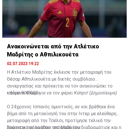
Ανακοινώνεται από την Ατλέτικο
Μαδρίτης ο Αθπιλικουέτα
02.07.2023 19:22
Η Ατλέτικο Μαδρίτης έκλεισε την μεταγραφή του
Θέσαρ Αθπιλικουέτα με διετές συμβόλαιο
συνεργασίας και πρόκειται να τον ανακοινώσει το
επόμενο 48ωρο.
•
Δίνει 900.000 για να τον φέρει Κύπρο! (Δημοσίευμα)
Ο 24χρονος Ισπανός αμυντικός, αν και βρέθηκε ένα
βήμα από τη μετακίνησή του στην Ιντερ με ελεύθερη
μεταγραφή από την Τσέλσι, προτίμησε τελικά την
πρόταση της ομάδας της Μαδρίτης.
Σημαντικό ρόλο στην απόφασή του διαδραμάτισε και η