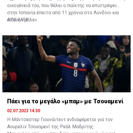
οικογένειά του, που θέλει ο παίκτης να επιστρέψει
στην Ισπανία έπειτα από 11 χρόνια στο Λονδίνο και
στους «μπλε».
ΑΠΕ-ΜΠΕ
Πάει για το μεγάλο «μπαμ» με Τσουαμενί
02.07.2023 14:30
Η Μάντσεστερ Γιουνάιτεντ ενδιαφέρεται για τον
Αουρελίν Τσουαμενί της Ρεάλ Μαδρίτης.