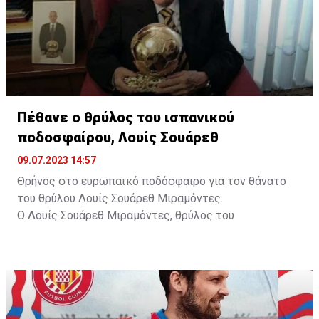
Πέθανε ο θρύλος του ισπανικού
ποδοσφαίρου, Λουίς Σουάρεθ
09.07.2023 14:57
Θρήνος στο ευρωπαϊκό ποδόσφαιρο για τον θάνατο
του θρύλου Λουίς Σουάρεθ Μιραμόντες.
Ο Λουίς Σουάρεθ Μιραμόντες, θρύλος του
ποδοσφαίρου και ο πρώτος Ισπανός που κέρδισε τη
Χρυσή Μπάλα, πέθανε σε ηλικία 88 ετών στο Μιλάνο.
Την είδηση επιβεβαίωσε και η Ίντερ, όπου πέρασε
μεγάλο μέρος της καριέρας του.
Ο Ισπανός, που πραγματοποίησε το επαγγελματικό
του ντεμπούτο στη Ντεπορτίβο, ήταν ποδοσφαιριστής