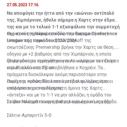
27.05.2023 17:16
Να αποφύγει την ήττα από την «αιώνια» αντίπαλό
της, Χιμπέρνιαν, ήθελε σήμερα η Χαρτς στην έδρα
της και με το τελικό 1-1 εξασφάλισε την συμμετοχή
της στους προκριματικούς του Europa Conference
Οι μικροί της Νάπολι παίζουν την παραμονή τους!
League της περιόδου 2023/2024.
Η τελευταία αγωνιστική των play off της
σκωτσέζικης Premiership βρήκε την Χαρτς σε θέση...
οδηγού με +2 βαθμούς από την Χιμπέρνιαν, η οποία
ήθελε μόνο το «τρίποντο» για να «κλέψει» το τέταρτο
Οι γηπεδούχοι προηγήθηκαν πολύ νωρίς με τον Οντα
ευρωπαϊκό «εισιτήριο».
στο 8΄, αλλά στο 29΄ αποβλήθηκε ο Κοχρέιν. Τα
πράγματα δυσκόλεψαν ακόμη περισσότερο στην
συνέχεια, καθώς δύο λεπτά μετά οι φιλοξενούμενοι
Παρά την προσπάθεια που κατέβαλαν, όμως, στο
ισοφάρισαν με τον Νίσμπετ.
υπόλοιπο της αναμέτρησης η άμυνα της Χαρτς
«άντεξε» και με το 1-1 να μην αλλάζει, η ομάδα του
Στίβεν Νέισμιθ πανηγύρισε την ευρωπαϊκή της έξοδο.
Τα αποτελέσματα και η βαθμολογία έχουν ως εξής:
Σέλτικ-Αμπερντίν 5-0