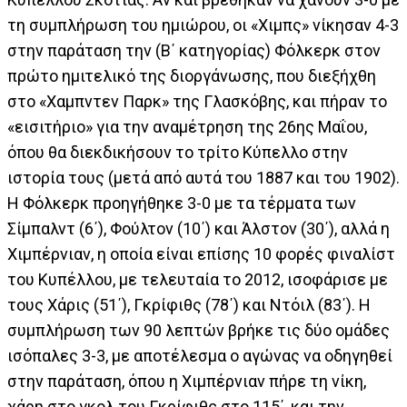
τη συμπλήρωση του ημιώρου, οι «Χιμπς» νίκησαν 4-3
στην παράταση την (Β΄ κατηγορίας) Φόλκερκ στον
πρώτο ημιτελικό της διοργάνωσης, που διεξήχθη
στο «Χαμπντεν Παρκ» της Γλασκόβης, και πήραν το
«εισιτήριο» για την αναμέτρηση της 26ης Μαΐου,
όπου θα διεκδικήσουν το τρίτο Κύπελλο στην
ιστορία τους (μετά από αυτά του 1887 και του 1902).
Η Φόλκερκ προηγήθηκε 3-0 με τα τέρματα των
Σίμπαλντ (6΄), Φούλτον (10΄) και Άλστον (30΄), αλλά η
Χιμπέρνιαν, η οποία είναι επίσης 10 φορές φιναλίστ
του Κυπέλλου, με τελευταία το 2012, ισοφάρισε με
τους Χάρις (51΄), Γκρίφιθς (78΄) και Ντόιλ (83΄). Η
συμπλήρωση των 90 λεπτών βρήκε τις δύο ομάδες
ισόπαλες 3-3, με αποτέλεσμα ο αγώνας να οδηγηθεί
στην παράταση, όπου η Χιμπέρνιαν πήρε τη νίκη,
χάρη στο γκολ του Γκρίφιθς στο 115΄, και την