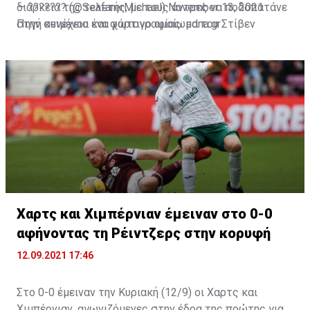
διάρκεια της τελετής, με τους άντρες να ποδοπατάνε
— ??????? (@SeafarerMichael)
November 13, 2021
στην συνέχεια ένα χάρτινο ομοίωμα του Στίβεν
Πηγή κειμένου και φωτογραφίας: sdna.gr
Τζέραρντ που είχαν ετοιμάσει.
Χαρτς και Χιμπέρνιαν έμειναν στο 0-0
αφήνοντας τη Ρέιντζερς στην κορυφή
12.09.2021 17:46
Στο 0-0 έμειναν την Κυριακή (12/9) οι Χαρτς και
Χιμπέρνιαν, αγωνιζόμενες στην έδρα της πρώτης για