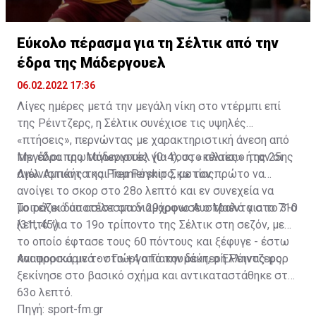
55 τίτλοι: Ρέιντζερς
53 τίτλοι: Σέλτικ
Εύκολο πέρασμα για τη Σέλτικ από την
έδρα της Μάδεργουελ
4 τίτλοι : Χαρτς, Χιμπέρνιαν, Αμπερντίν
06.02.2022 17:36
2 τίτλοι : Νταμπάρτον
Λίγες ημέρες μετά την μεγάλη νίκη στο ντέρμπι επί
της Ρέιντζερς, η Σέλτικ συνέχισε τις υψηλές
1 τίτλος : Θερντ Λάναρκ, Μάδεργουελ, Νταντί,
«πτήσεις», περνώντας με χαρακτηριστική άνεση από
Κιλμάρνοκ, Νταντί Γιουνάιτεντ
την έδρα της Μάδεργουελ (0-4), στο πλαίσιο της 25ης
Μεγάλοι πρωταγωνιστές για τους «κέλτες» ήταν οι
αγωνιστικής της Premiership Σκωτίας.
Λιέλ Αμπάντα και Τομ Ρόγκιτς, με τον πρώτο να
ανοίγει το σκορ στο 28ο λεπτό και εν συνεχεία να
μοιράζει δύο ασίστ στον 29χρονο Αυστραλό για το 3-0
Το τελικό αποτέλεσμα διαμόρφωσε ο Μαέντα στο 71ο
(31', 45').
λεπτό για το 19ο τρίποντο της Σέλτικ στη σεζόν, με
το οποίο έφτασε τους 60 πόντους και ξέφυγε - έστω
και προσωρινά - στο +4 από την δεύτερη Ρέιντζερς.
Αναφορικά με τον Γιώργο Γιακουμάκη, ο Έλληνας φορ
ξεκίνησε στο βασικό σχήμα και αντικαταστάθηκε στο
63ο λεπτό.
Πηγή: sport-fm.gr