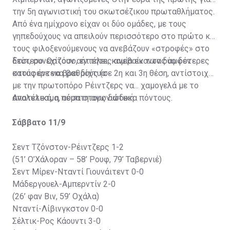
την 5η αγωνιστική του σκωτσέζικου πρωταθλήματος.
Από ένα ημίχρονο είχαν οι δύο ομάδες, με τους
γηπεδούχους να απειλούν περισσότερο στο πρώτο και
τους φιλοξενούμενους να ανεβάζουν «στροφές» στο
δεύτερο. Ωστόσο, εντέλει, καμία εκ των δύο δεν
Έτσι, συνεχίζουν αήττητες ανεβαίνοντας αμφότερες
κατάφερε να βρει δίχτυα.
στους έντεκα βαθμούς (σε 2η και 3η θέση, αντίστοιχα),
με την πρωτοπόρο Ρέιντζερς να... χαμογελά με το
αποτέλεσμα, ούσα στους δώδεκα πόντους.
Αναλυτικά, η πέμπτη αγωνιστική:
Σάββατο 11/9
Σεντ Τζόνστον-Ρέιντζερς 1-2
(51’ Ο’Χάλοραν – 58’ Ρουφ, 79’ Ταβερνιέ)
Σεντ Μίρεν-Νταντί Γιουνάιτεντ 0-0
Μάδεργουελ-Αμπερντίν 2-0
(26’ φαν Βιν, 59’ Οχάλα)
Νταντί-Λίβινγκστον 0-0
Σέλτικ-Ρος Κάουντι 3-0