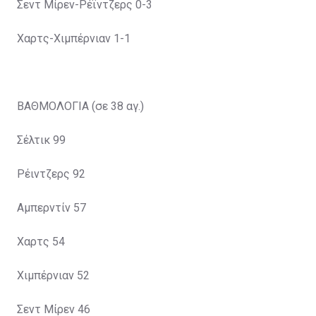
Σεντ Μίρεν-Ρέϊντζερς 0-3
Χαρτς-Χιμπέρνιαν 1-1
ΒΑΘΜΟΛΟΓΙΑ (σε 38 αγ.)
Σέλτικ 99
Ρέιντζερς 92
Αμπερντίν 57
Χαρτς 54
Χιμπέρνιαν 52
Σεντ Μίρεν 46