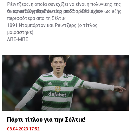
Ρέιντζερς, η οποία συνεχίζει να είναι η πολυνίκης της
σκωτσέζικης Premiership με 55 τρόπαια, δύο
Oι πρωταθλητές Σκωτίας από το 1891 έχουν ως εξής:
περισσότερα από τη Σέλτικ.
1891 Νταμπάρτον και Ρέιντζερς (ο τίτλος
μοιράστηκε)
ΑΠΕ-ΜΠΕ
1892 Νταμπάρτον
1893 Σέλτικ
1894 Σέλτικ
1895 Χαρτς
1896 Σέλτικ
1897 Χαρτς
Πάρτι τίτλου για την Σέλτικ!
08.04.2023 17:52
1898 Σέλτικ