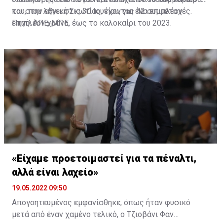
1951 Χιμπέρνιαν
του, που λήγει στις 30 Ιουνίου, για ένα επιπλέον
και στην εθνική Σκωτίας, έχοντας 42 συμμετοχές.
επιπλέον χρόνο, έως το καλοκαίρι του 2023.
Πηγή: ΑΠΕ-ΜΠΕ
1952 Χιμπέρνιαν
1953 Ρέιντζερς
1954 Σέλτικ
1955 Αμπερντίν
1956 Ρέιντζερς
1957 Ρέιντζερς
«Είχαμε προετοιμαστεί για τα πέναλτι,
αλλά είναι λαχείο»
1958 Χαρτς
19.05.2022 09:50
1959 Ρέιντζερς
Απογοητευμένος εμφανίσθηκε, όπως ήταν φυσικό
μετά από έναν χαμένο τελικό, ο Τζιοβάνι Φαν
1960 Χαρτς