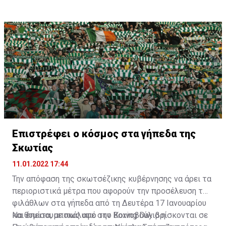
Επιστρέφει ο κόσμος στα γήπεδα της
Σκωτίας
11.01.2022 17:44
Την απόφαση της σκωτσέζικης κυβέρνησης να άρει τα
περιοριστικά μέτρα που αφορούν την προσέλευση των
φιλάθλων στα γήπεδα από τη Δευτέρα 17 Ιανουαρίου
και έπειτα, αποκάλυψε στο Κοινοβούλιο η
Να θυμίσουμε πως από την Boxing Day βρίσκονται σε