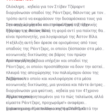
Ολόκληρη… κηδεία για τον Στίβεν Τζέραρντ
διοργάνωσαν οπαδοί της Ρέιντζερς, θέλοντας με τον
τρόπο αυτό να εκφράσουν την δυσαρέσκεια τους για
την αποχώρηση του και την ανάληψη της τεχνικής
Στα αγγλικά γήπεδα επιστρέφει ξανά ο Στίβεν
ηγεσίας της Άστον Βίλα.
Τζέραρντ, ο οποίος αυτή τη φορά αντί για παίκτης θα
είναι προπονητής, για λογαριασμό της Άστον Βίλα.
Η εξέλιξη αυτή δεν άρεσε σε ορισμένους από τους
οπαδούς της Ρέιντζερς, οι οποίοι ξέσπασαν στα μέσα
κοινωνικής δικτύωσης σε βάρος του πρώην
προπονητή τους.
Από την άλλη βέβαια υπήρξαν και οπαδοί της
Ρέιντζερς, οι οποίοι προσπάθησαν να δουν την αστεία
πλευρά της αποχώρησης του παλαίμαχου άσου της
Λίβερπουλ.
Σε βίντεο το οποίο και κυκλοφόρησε στα μέσα
κοινωνικής δικτύωσης, μια γυναίκα και πέντε άντρες
διοργάνωσαν μια ψεύτικη… κηδεία για τον 41χρονο
Άγγλο τεχνικό.
«Είμαστε απογοητευμένοι για το πώς τελείωσε, αλλά
είμαστε Ρέιντζερς, προχωράμε!» αναφέρει
χαρακτηριστικά στα λόγια της η γυναίκα, κατά την
Embarrassing. ?
pic.twitter.com/hbaCYxPQeO