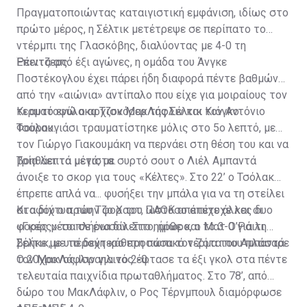
1917 Σέλτικ
Πραγματοποιώντας καταιγιστική εμφάνιση, ιδίως στο
πρώτο μέρος, η Σέλτικ μετέτρεψε σε περίπατο το
1918 Ρέιντζερς
ντέρμπι της Γλασκόβης, διαλύοντας με 4-0 τη
Ρέιντζερς.
Έπειτα από έξι αγώνες, η ομάδα του Άνγκε
1919 Σέλτικ
Ποστέκογλου έχει πάρει ήδη διαφορά πέντε βαθμών
από την «αιώνια» αντίπαλο που είχε για μοιραίους τον
1920 Ρέιντζερς
τερματοφύλακα Τζον ΜακΛάφλιν και τον Αντόνιο
Κι αυτό ενώ ο αρχισκόρερ της Σέλτικ Κιόγκο
Τσόλακ.
Φουρουγιάσι τραυματίστηκε μόλις στο 5ο λεπτό, με
1921 Ρέιντζερς
τον Γιώργο Γιακουμάκη να περνάει στη θέση του και να
βοηθάει τα μέγιστα.
Τρία λεπτά μετά, με συρτό σουτ ο Λιέλ Αμπαντά
1922 Σέλτικ
άνοιξε το σκορ για τους «Κέλτες». Στο 22’ ο Τσόλακ
έπρεπε απλά να... φυσήξει την μπάλα για να τη στείλει
1923 Ρέιντζερς
στα δίχτυα του Τζο Χαρτ, ωστόσο απέτυχε και οι
Κι αφού ο πρώην φορ του ΠΑΟΚ απέτυχε άλλες δυο
«Γκερς» το πλήρωσαν. Στο ημίωρο, ο Ματ Ο’Ράιλι
φορές μέσα σε ένα δίλεπτο, ήρθε και το 3-0 για τη
1924 Ρέιντζερς
βρήκε με υπέροχη κάθετη πάσα τον Ζότα που πλάσαρε
Σέλτικ, με το δεύτερο προσωπικό τέρμα του Αμπαντά.
τον ΜακΛάφλιν για το 2-0.
Ο 20χρονος Ισραηλινός έφτασε τα έξι γκολ στα πέντε
1925 Ρέιντζερς
τελευταία παιχνίδια πρωταθλήματος. Στο 78’, από
δώρο του ΜακΛάφλιν, ο Ρος Τέρνμπουλ διαμόρφωσε
1926 Σέλτικ