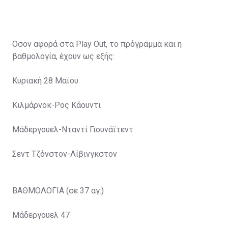
Οσον αφορά στα Play Out, το πρόγραμμα και η
βαθμολογία, έχουν ως εξής:
Κυριακή 28 Μαϊου
Κιλμάρνοκ-Ρος Κάουντι
Μάδεργουελ-Νταντί Γιουνάϊτεντ
Σεντ Τζόνστον-Λίβινγκστον
ΒΑΘΜΟΛΟΓΙΑ (σε 37 αγ.)
Μάδεργουελ 47