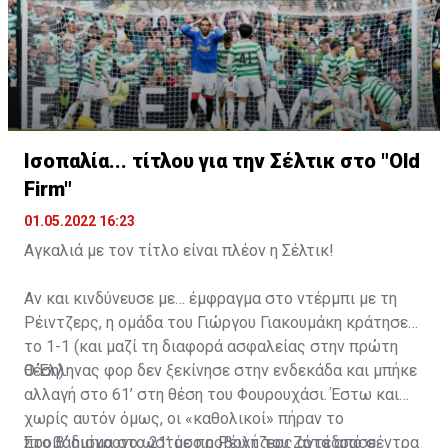
2007 Σέλτικ
2008 Σέλτικ
2009 Ρέιντζερς
2010 Ρέιντζερς
Ισοπαλία... τίτλου για την Σέλτικ στο "Old
Firm"
2011 Ρέιντζερς
01.05.2022 16:23
Αγκαλιά με τον τίτλο είναι πλέον η Σέλτικ!
2012 Σέλτικ
Αν και κινδύνευσε με… έμφραγμα στο ντέρμπι με τη
2013 Σέλτικ
Ρέιντζερς, η ομάδα του Γιώργου Γιακουμάκη κράτησε
το 1-1 (και μαζί τη διαφορά ασφαλείας στην πρώτη
2014 Σέλτικ
θέση).
Ο Έλληνας φορ δεν ξεκίνησε στην ενδεκάδα και μπήκε
αλλαγή στο 61’ στη θέση του Φουρουχάσι. Έστω και
2015 Σέλτικ
χωρίς αυτόν όμως, οι «καθολικοί» πήραν το
προβάδισμα στο 21’ με προβολή του Ζότα από σέντρα
Στο β’ ημίχρονο ωστόσο η Ρέιντζερς αντέδρασε.
2016 Σέλτικ