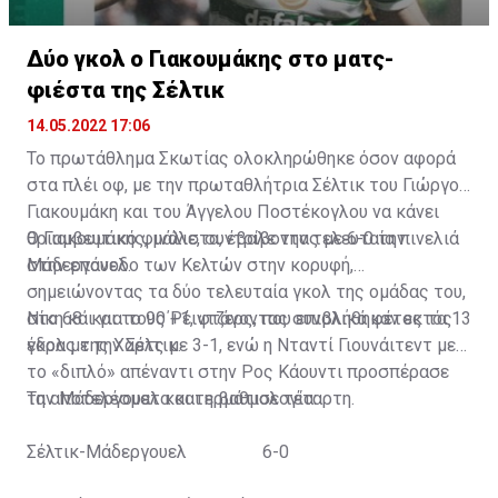
1970 Σέλτικ
Δύο γκολ ο Γιακουμάκης στο ματς-
1971 Σέλτικ
φιέστα της Σέλτικ
14.05.2022 17:06
1972 Σέλτικ
Το πρωτάθλημα Σκωτίας ολοκληρώθηκε όσον αφορά
στα πλέι οφ, με την πρωταθλήτρια Σέλτικ του Γιώργου
1973 Σέλτικ
Γιακουμάκη και του Άγγελου Ποστέκογλου να κάνει
θριαμβευτικό φινάλε, συντρίβοντας με 6-0 την
Ο Γιακουμάκης, μάλιστα, έβαλε την τελευταία πινελιά
1974 Σέλτικ
Μάδεργουελ.
στην επάνοδο των Κελτών στην κορυφή,
σημειώνοντας τα δύο τελευταία γκολ της ομάδας του,
1975 Ρέιντζερς
στο 68΄ και το 90΄+1, φτάνοντας συνολικά φέτος τα 13
Νίκη και για τους Ρέιντζερς, που επιβλήθηκαν εκτός
γκολ με την Σέλτικ.
έδρας της Χαρτς με 3-1, ενώ η Νταντί Γιουνάιτεντ με
1976 Ρέιντζερς
το «διπλό» απέναντι στην Ρος Κάουντι προσπέρασε
την Μάδεργουελ και τερμάτισε τέταρτη.
Τα αποτελέσματα και η βαθμολογία:
1977 Σέλτικ
Σέλτικ-Μάδεργουελ 6-0
1978 Ρέιντζερς