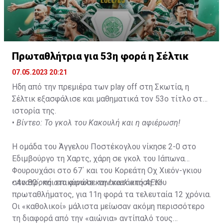
Πρωταθλήτρια για 53η φορά η Σέλτικ
07.05.2023 20:21
Ηδη από την πρεμιέρα των play off στη Σκωτία, η
Σέλτικ εξασφάλισε και μαθηματικά τον 53ο τίτλο στην
ιστορία της.
•
Βίντεο: Το γκολ του Κακουλή και η αφιέρωση!
Η ομάδα του Άγγελου Ποστέκογλου νίκησε 2-0 στο
Εδιμβούργο τη Χαρτς, χάρη σε γκολ του Ιάπωνα
Φουρουχάσι στο 67΄ και του Κορεάτη Οχ Χιεόν-γκιου
στο 80΄, και επικύρωσε την κατάκτηση του
•
Ανατροπή στο φινάλε και break από ΑΕΚ!
πρωταθλήματος, για 11η φορά τα τελευταία 12 χρόνια.
Οι «καθολικοί» μάλιστα μείωσαν ακόμη περισσότερο
τη διαφορά από την «αιώνια» αντίπαλό τους