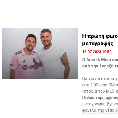
Η πρώτη φωτο
μεταγραφής
16.07.2023 19:50
Ο Λιονέλ Μέσι κα
από την έναρξη τ
Όλα είναι έτοιμα 
στη 1:00 ώρα Ελλά
ιστορία του MLS κ
μεγαλύτερη μεταγ
Οι δυο τους έχουν
μεταγραφής βγήκαν
φανέλα της νέας ο