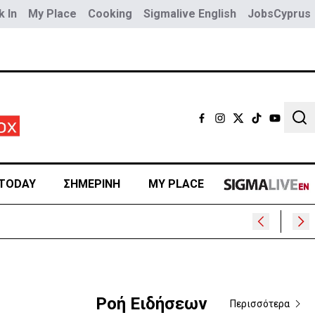
 In
My Place
Cooking
Sigmalive English
JobsCyprus
Sear
TODAY
ΣΗΜΕΡΙΝΗ
MY PLACE
Ροή Ειδήσεων
Περισσότερα