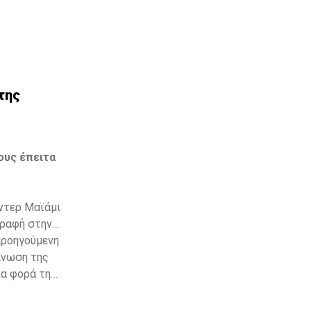
της
ους έπειτα
Ίντερ Μαϊάμι
γραφή στην
προηγούμενη
ίνωση της
να φορά τη