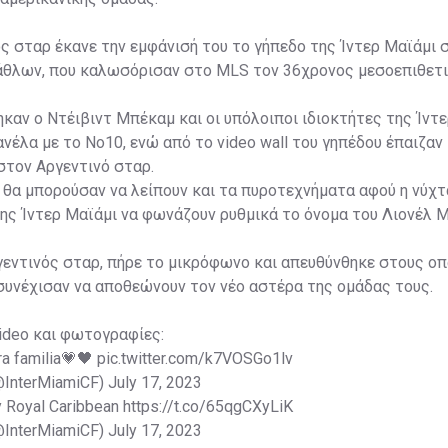
ς σταρ έκανε την εμφάνισή του το γήπεδο της Ίντερ Μαϊάμι 
λάθλων, που καλωσόρισαν στο MLS τον 36χρονος μεσοεπιθετι
καν ο Ντέιβιντ Μπέκαμ και οι υπόλοιποι ιδιοκτήτες της Ίντε
νέλα με το Νο10, ενώ από το video wall του γηπέδου έπαιζαν
τον Αργεντινό σταρ.
εν θα μπορούσαν να λείπουν και τα πυροτεχνήματα αφού η νύχτα
ης Ίντερ Μαϊάμι να φωνάζουν ρυθμικά το όνομα του Λιονέλ Μ
γεντινός σταρ, πήρε το μικρόφωνο και απευθύνθηκε στους ο
συνέχισαν να αποθεώνουν τον νέο αστέρα της ομάδας τους.
ideo και φωτογραφίες:
ra familia💗🖤
pic.twitter.com/k7VOSGo1lv
(@InterMiamiCF)
July 17, 2023
y Royal Caribbean
https://t.co/65qgCXyLiK
(@InterMiamiCF)
July 17, 2023