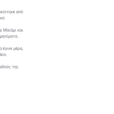
σείστηκε από
κό.
ρ Μαϊάμι και
 μηνύματα
 έγινε μέρα,
έσι.
παδούς της