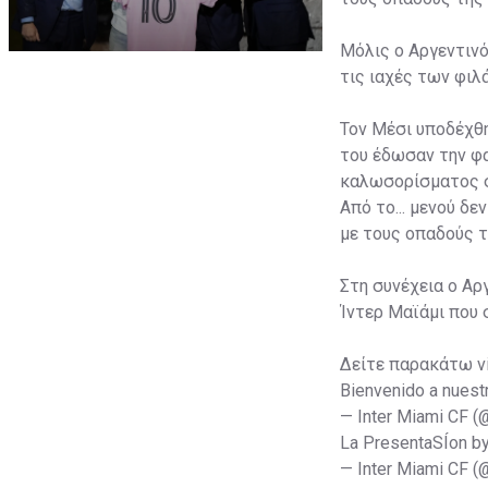
Μόλις ο Αργεντινό
τις ιαχές των φι
Τον Μέσι υποδέχθη
του έδωσαν την φα
καλωσορίσματος σ
Από το... μενού δ
με τους οπαδούς τ
Στη συνέχεια ο Αρ
Ίντερ Μαϊάμι που 
Δείτε παρακάτω v
Bienvenido a nuest
— Inter Miami CF 
La PresentaSÍon b
— Inter Miami CF 