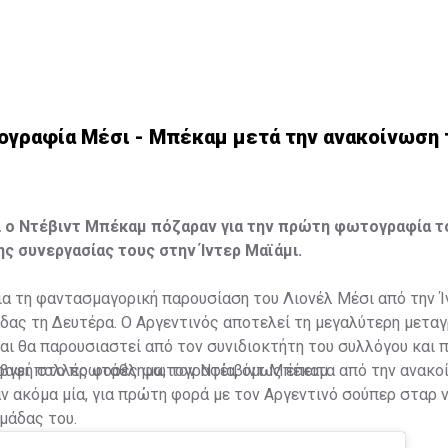
γραφία Μέσι - Μπέκαμ μετά την ανακοίνωση 
ι ο Ντέβιντ Μπέκαμ πόζαραν για την πρώτη φωτογραφία τ
ης συνεργασίας τους στην Ίντερ Μαϊάμι.
για τη φαντασμαγορική παρουσίαση του Λιονέλ Μέσι από την 
δας τη Δευτέρα. Ο Αργεντινός αποτελεί τη μεγαλύτερη μετα
αι θα παρουσιαστεί από τον συνιδιοκτήτη του συλλόγου και 
ραφή στο πρωτάθλημα, τον Ντέιβιντ Μπέκαμ.
 βγει πολλές φορές φωτογραφία, όμως έπειτα από την ανακο
 ακόμα μία, για πρώτη φορά με τον Αργεντινό σούπερ σταρ 
μάδας του.