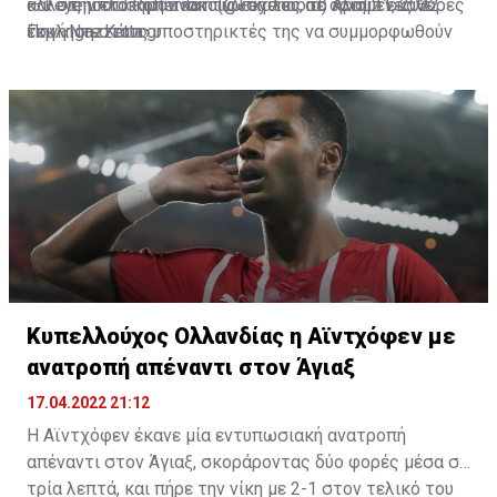
άλλοις μπλόκαραν και τις σκάλες σε ορισμένες θύρες
και στην επίσημη ανακοίνωσή του, το κλαμπ έκανε
— Feyenoord Rotterdam (@Feyenoord)
April 21, 2022
του «Ντε Κάιπ».
έκκληση στους υποστηρικτές της να συμμορφωθούν
Πηγή: gazzetta.gr
και να μην δυσκολέψουν κι άλλο τη θέση του συλλόγου,
στα ερχόμενα παιχνίδια των ημιτελικών απέναντι στη
Μαρσέιγ.
Κυπελλούχος Ολλανδίας η Αϊντχόφεν με
ανατροπή απέναντι στον Άγιαξ
17.04.2022 21:12
Η Αϊντχόφεν έκανε μία εντυπωσιακή ανατροπή
απέναντι στον Άγιαξ, σκοράροντας δύο φορές μέσα σε
τρία λεπτά, και πήρε την νίκη με 2-1 στον τελικό του