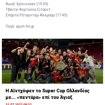
Άγιαξ-Χρόνινγκεν (15:30)
Τβέντε-Φορτούνα Σιτάρντ
Σπάρτα Ρότερνταμ-Άλκμααρ (17:45)
Πηγή: sport-fm.gr
Η Αϊντχόφεν το Super Cup Ολλανδίας
με... «πεντάρα» επί του Άγιαξ
31.07.2022 09:32