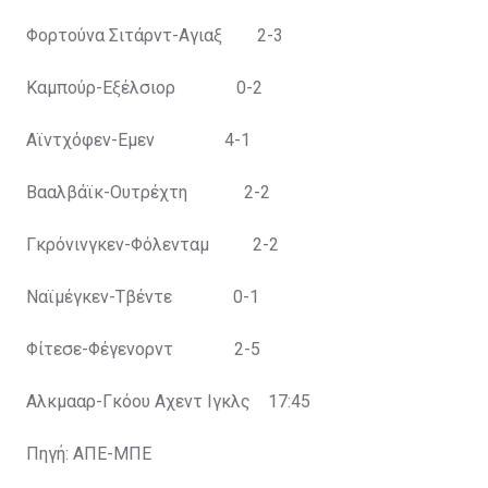
Φορτούνα Σιτάρντ-Αγιαξ 2-3
Καμπούρ-Εξέλσιορ 0-2
Αϊντχόφεν-Εμεν 4-1
Βααλβάϊκ-Ουτρέχτη 2-2
Γκρόνινγκεν-Φόλενταμ 2-2
Ναϊμέγκεν-Τβέντε 0-1
Φίτεσε-Φέγενορντ 2-5
Αλκμααρ-Γκόου Αχεντ Ιγκλς 17:45
Πηγή: ΑΠΕ-ΜΠΕ