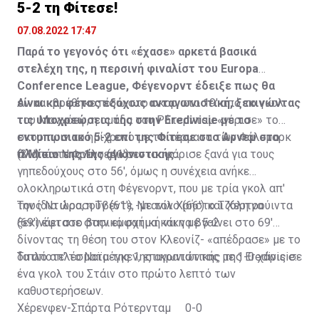
5-2 τη Φίτεσε!
07.08.2022 17:47
Παρά το γεγονός ότι «έχασε» αρκετά βασικά
στελέχη της, η περσινή φιναλίστ του Europa
Conference League, Φέγενορντ έδειξε πως θα
είναι και φέτος εξόχως ανταγωνιστική, ξεκινώντας
Αν και βρέθηκε πίσω στο σκορ στο 19' από το γκολ
τις υποχρεώσεις της στην Eredivisie με το
του Μανχόεφ, η ομάδα του Ρότερνταμ «γύρισε» το
εντυπωσιακό 5-2 επί της Φίτεσε στο Άρνεμ στο
σκορ πριν το ημίχρονο με τα τέρματα των Φάλεμαρκ
πλαίσιο της 1ης αγωνιστικής.
(31') και Ντανίλο (41').
Ο Μπάντε Φρέντερικσεν ισοφάρισε ξανά για τους
γηπεδούχους στο 56', όμως η συνέχεια ανήκε
ολοκληρωτικά στη Φέγενορντ, που με τρία γκολ απ'
τους Ντιλροσούν (61'), Ντανίλο (66') και Χερτρούιντα
Την ίδια ώρα, η Τβέντε -με τον Χρήστο Τζόλη να
(69') έφτασε στην εμφατική νίκη με 5-2.
ξεκινάει στο βασικό σχήμα και να βγαίνει στο 69'
δίνοντας τη θέση του στον Κλεονίζ- «απέδρασε» με το
διπλό απ' το Ναϊμέγκεν, επικρατώντας με 1-0 χάρις σε
Τα αποτελέσματα της 1ης αγωνιστικής της Eredivisie:
ένα γκολ του Στάιν στο πρώτο λεπτό των
καθυστερήσεων.
Χέρενφεν-Σπάρτα Ρότερνταμ 0-0