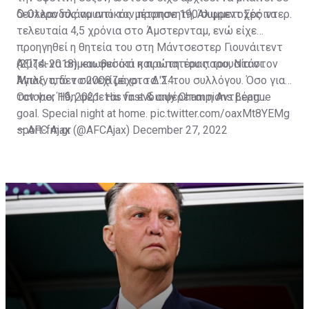
δεύτερο πλάνο από τον προπονητή, Άλφρεντ Σρόιντερ.
Ο Ολλανδός αμυντικός μέτρησε 190 συμμετοχές τα
τελευταία 4,5 χρόνια στο Άμστερνταμ, ενώ είχε
προηγηθεί η θητεία του στη Μάντσεστερ Γιουνάιτεντ
(2014-2018) και φυσικά η πρώτη του παρουσία στον
Αξίζει να σημειωθεί ότι και ο πατέρας του, Ντάνι
Άγιαξ, από το 2008 μέχρι το '14.
Μπλιντ, δεν συνεχίζει στο Δ.Σ. του συλλόγου. Όσο για
τον γιο; Ήδη φέρεται να ενδιαφέρεται η Αντβέρπ...
October 19, 2021: His first & only Champions League
goal. Special night at home.
pic.twitter.com/oaxMt8YEMg
— AFC Ajax (@AFCAjax)
sport-fm.gr
December 27, 2022