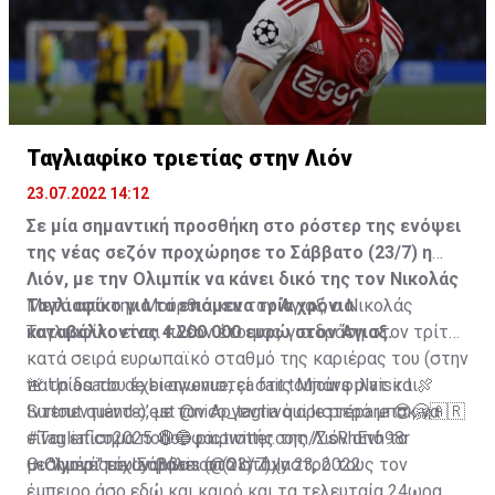
Ταγλιαφίκο τριετίας στην Λιόν
23.07.2022 14:12
Σε μία σημαντική προσθήκη στο ρόστερ της ενόψει
της νέας σεζόν προχώρησε το Σάββατο (23/7) η
Λιόν, με την Ολιμπίκ να κάνει δικό της τον Νικολάς
Ταγλιαφίκο για τα επόμενα τρία χρόνια
Μετά από την Μούρθια και τον Άγιαξ, ο Νικολάς
καταβάλλοντας 4.200.000 ευρώ στον Άγιαξ.
Ταγλιαφίκο είναι πλέον έτοιμος για δράση στον τρίτο
κατά σειρά ευρωπαϊκό σταθμό της καριέρας του (στην
πατρίδα του έχει αγωνιστεί στις Μπάνφιλντ και
🚨 Un asado de bienvenue, ça fait toujours plaisir ! 🍖
Ιντεπεντιέντε), με τον Αργεντινό αριστερό μπακ να
Surtout quand c’est
@nico_taglia
qui le prépare 😎🤗🇦🇷
είναι επίσημα ποδοσφαιριστής της Λιόν από το
#Tagliafico2025
🔴🔵
pic.twitter.com/ZsRhEvh98r
μεσημέρι του Σάββατου (23/7).
— Olympique Lyonnais (@OL)
Οι "λιονέ" είχαν βάλει στο στόχαστρό τους τον
July 23, 2022
έμπειρο άσο εδώ και καιρό και τα τελευταία 24ωρα