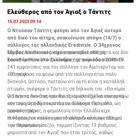
Ελεύθερος από τον Άγιαξ ο Τάντιτς
15.07.2023 09:14
Ο Ντούσαν Τάντιτς φεύγει από τον Άγιαξ ύστερα
από δικό του αίτημα, ανακοίνωσε απόψε (14/7) ο
σύλλογος της ολλανδικής Eredivisie. Ο 34χρονος
Σέρβος επιθετικός είχε αποκτηθεί από τη
Με τον Αίαντα κατάκτησε τρία πρωταθλήματα και δύο
Σαουθάμπτον στο ξεκίνημα της περιόδου 2018-19.
φορές το Κύπελλο Ολλανδίας, μετρώντας συνολικά
241 εμφανίσεις για τον σύλλογο του Άμστερνταμ και
105 γκολ.
«Η απόφαση να φύγω από τον σύλλογο ήταν πολύ
δύσκολη. Ωστόσο, πιστεύω ότι αυτή είναι η κατάλληλη
στιγμή», ανέφερε ο Τάντιτς σε δήλωσή του. «Θα είμαι
για πάντα παίκτης του Άγιαξ και ελπίζω να επιστρέψω
Ο Τάντιτς δεν διευκρίνισε τα άμεσα σχέδιά του μετά
σύντομα στο Άμστερνταμ σε διαφορετικό ρόλο, ως
την αποχώρησή του από τον σύλλογο. Πριν από
προπονητής».
μερικές ημέρες, η φημολογία στην Ελλάδα είχε
συνδέσει τον παίκτη με ενδιαφέρον από την πλευρά
Η Φέγενορντ κατάκτησε το ολλανδικό πρωτάθλημα
του Ολυμπιακού.
την περασμένη σεζόν, τερματίζοντας 13 βαθμούς
μπροστά από τον Άγιαξ που ήταν τρίτος, καθώς