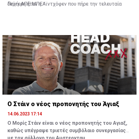
δεύτερη ήταν η Αϊντχόφεν που πήρε την τελευταία
Πηγή: ΑΠΕ ΜΠΕ
θέση πρόκρισης για το εφετινό Champions League.
Ο Στάιν ο νέος προπονητής του Άγιαξ
14.06.2023 17:14
Ο Μορίς Στάιν είναι ο νέος προπονητής του Αγιαξ,
καθώς υπέγραψε τριετές συμβόλαιο συνεργασίας
με τον σύλλογο του Αμστερνταμ.