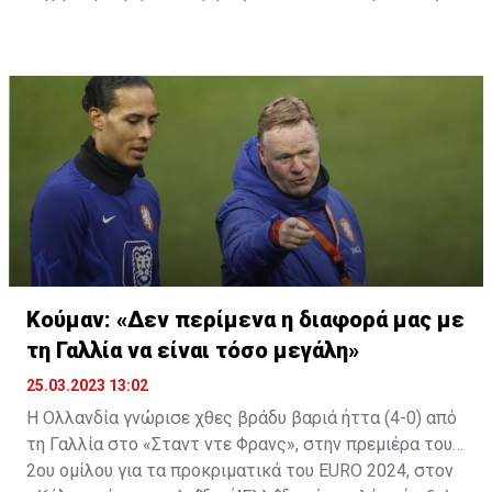
μπαίνοντας στην ίδια κληρωτίδα στις 21 Ιουνίου με
τον ΠΑΟΚ και τον Άρη, όμως δεν θα είναι υποψήφια
αντίπαλος των ελληνικών ομάδων, καθώς θα
βρίσκονται στο γκρουπ των «ισχυρών» της
συγκεκριμένης κλήρωσης.
Κούμαν: «Δεν περίμενα η διαφορά μας με
τη Γαλλία να είναι τόσο μεγάλη»
25.03.2023 13:02
Η Ολλανδία γνώρισε χθες βράδυ βαριά ήττα (4-0) από
τη Γαλλία στο «Σταντ ντε Φρανς», στην πρεμιέρα του
2ου ομίλου για τα προκριματικά του EURO 2024, στον