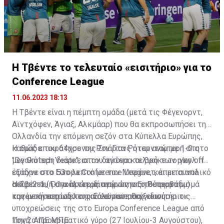
Η Τβέντε το τελευταίο «εισιτήριο» για το
Conference League
11.06.2023 18:13
Η Τβέντε είναι η πέμπτη ομάδα (μετά τις Φέγενορντ,
Αϊντχόφεν, Άγιαξ, Αλκμάαρ) που θα εκπροσωπήσει την
Ολλανδία την επόμενη σεζόν στα Κύπελλα Ευρώπης,
καθώς επικράτησε της Σπάρτα Ρότερνταμ με 1-0 στο
Η ομάδα του 64χρονου Ρον Γιανς ήταν ανώτερη στη
"De Grolsch Veste", στον δεύτερο τελικό των play off
μεγαλύτερη διάρκεια του αγώνα και βρήκε το γκολ που
εξόδου στο Europa Conference League, και με συνολικό
έψαχνε στο 53ο λεπτό με τον Μπρένετ, έπειτα από
σκορ 2-1 (1-1 ο πρώτος αγώνας στο Ρότερνταμ)
ασίστ του Ουγκάλντε, διατηρώντας το προβάδισμά
Η Τβέντε, η οποία τερμάτισε στην 5η θέση στην
κατέκτησε το τελευταίο ευρωπαϊκό «εισιτήριο».
της με άνεση ως το φινάλε του παιχνιδιού.
κανονική περίοδο της Eredivisie, θα ξεκινήσει τις
υποχρεώσεις της στο Europa Conference League από
τον 2ο προκριματικό γύρο (27 Ιουλίου-3 Αυγούστου),
Πηγή: ΑΠΕ ΜΠΕ