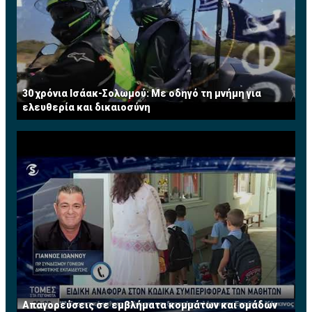
30 χρόνια Ισάακ-Σολωμού: Με οδηγό τη μνήμη για
ελευθερία και δικαιοσύνη
Απαγορεύσεις σε εμβλήματα κομμάτων και ομάδων