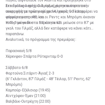
πάγκο, αιφνιδίασε τον Αίαντα και προηγήθηκε στο
έκτο μόλις λεπτό. Ο Άγιαξ είχε την συντριπτική
Στο δεύτερο ημίχρονο, όμως, έφτασε άνετα στην
υπεροχή στο πρώτο ημίχρονο, χωρίς να καταφέρει να
ανατροπή, με τρία γκολ σε 14 λεπτά. Ο Τέιλορ
φέρει το ματς στα ίσα.
ισοφάρισε στο 48', και οι Ρεντς και Μπρόμπι έκαναν
το 3-1 με γκολ στο 51' και το 62'.
Η Φορτούνα δεν τα παράτησε και μείωσε στο 87' με
γκολ του Γιλμάζ, αλλά δεν κατάφερε να κάνει κάτι
παραπάνω.
Αναλυτικά, το πρόγραμμα της πρεμιέρας:
Παρασκευή 5/8
Χέρενφεν-Σπάρτα Ρότερνταμ 0-0
Σάββατο 6/8
Φορτούνα Σιτάρντ-Άγιαξ 2-3
(6' Γκλάντον, 87' Γιλμάζ - 48' Τέιλορ, 51' Ρεντς, 62'
Μπρόμπι)
Καμπούρ-Εξέλσιορ (19:45)
Αϊντχόφεν-Έμεν (21:00)
Βαλβάικ-Ουτρέχτη (22:00)