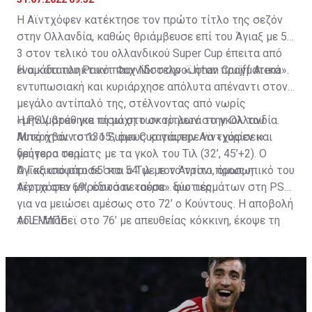
Η Αϊντχόφεν κατέκτησε τον πρώτο τίτλο της σεζόν
στην Ολλανδία, καθώς θριάμβευσε επί του Άγιαξ με 5-
3 στον τελικό του ολλανδικού Super Cup έπειτα από
ένα καταπληκτικό παιχνίδι στην «Johan Cruijff Arena».
Η ομάδα του Ρουντ Φαν Νίστελροϊ ήταν πραγματικά
εντυπωσιακή και κυριάρχησε απόλυτα απέναντι στον
μεγάλο αντίπαλό της, στέλνοντας από νωρίς
«μηνύματα» για τη μάχη των τίτλων στην Ολλανδία.
Η PSV βρέθηκε πίσω στο σκορ μετά το γκολ του
Αυτό ήταν το 13ο Super Cup για την Αϊντχόφεν και
Μπερχβάιν στο 15’, όμως κατάφερε να «γυρίσει»
δεύτερο σερί.
γρήγορα το ματς με τα γκολ του Τιλ (32’, 45’+2). Ο
Άγιαξ ισοφάρισε στο 54’ με τον Άντονι, όμως η
Ο Γκακπό στο 65’ και ο Τιλ με το τρίτο προσωπικό του
Αϊντχόφεν μπροστά πετούσε... φωτιές.
τέρμα στο 69’, έδωσαν «αέρα» δύο τερμάτων στη PSV,
για να μειώσει αμέσως στο 72’ ο Κούντους. Η αποβολή
του Μπάσεϊ στο 76’ με απευθείας κόκκινη, έκοψε τη
ΑΠΕ-ΜΠΕ
φόρα του «Αίαντα», για να διαμορφώσει το τελικό 5-3
ο Σίμονς στο πρώτο λεπτό των καθυστερήσεων, μέσα
σε έξαλλους πανηγυρισμούς...