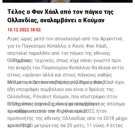
Τέλος ο Φαν Χάαλ από τον πάγκο της
Ολλανδίας, αναλαμβάνει ο Κούμαν
10.12.2022 18:02
Λίγες ώρες μετά τον αποκλεισμό από την Αργεντινή
για το Παγκόσμιο Κύπελλο, ο Λουίς Φαν Χάαλ,
αποτελεί παρελθόν από τον πάγκο της εθνικής
Ολλανδίας.
Ο 71χρονος τεχνικός, όπως είχε κάνει γνωστό πριν
την έναρξη του Παγκοσμίου Κυπέλλου θα έλεγε αντίο
στους «οράνιε» αλλά και στους πάγκους καθώς
αντιμετωπίζει ένα σοβαρό πρόβλημα υγείας.
Μάλιστα, ο αντικαταστάτης του Λουίς Φαν Χάαλ έχει
ήδη υπογράψει συμβόλαιο και είναι ο θρύλος της
Ολλανδίας, Ρόναλντ Κούμαν, που επιστρέφει στον
πάγκο έπειτα από 2 χρόνια, αναλαμβάνοντας επίσημα
Ο 59χρονος τεχνικός, που έχει υπογράψει
τα καθήκοντα του την 1η Ιανουαρίου.
προσύμφωνο από τον Απρίλιο του 2022, ήταν
προπονητής της εθνικής Ολλανδίας από το 2018 μέχρι
και το 2020 μετρώντας σε 20 ματς, 11 νίκες 4 ήττες
sport-fm.gr
και 5 ισοπαλίες.