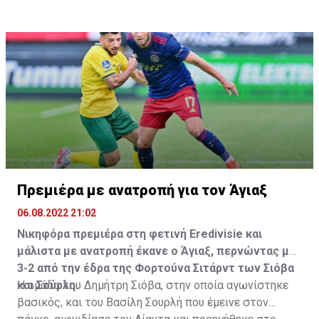
Πρεμιέρα με ανατροπή για τον Άγιαξ
06.08.2022 21:02
Νικηφόρα πρεμιέρα στη φετινή Eredivisie και
μάλιστα με ανατροπή έκανε ο Άγιαξ, περνώντας με
3-2 από την έδρα της Φορτούνα Σιτάρντ των Σιόβα
και Σούρλη.
Η ομάδα του Δημήτρη Σιόβα, στην οποία αγωνίστηκε
βασικός, και του Βασίλη Σουρλή που έμεινε στον