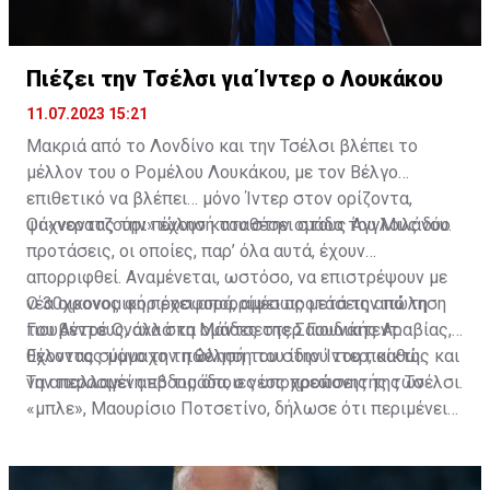
Πιέζει την Τσέλσι για Ίντερ ο Λουκάκου
11.07.2023 15:21
Μακριά από το Λονδίνο και την Τσέλσι βλέπει το
μέλλον του ο Ρομέλου Λουκάκου, με τον Βέλγο
επιθετικό να βλέπει… μόνο Ίντερ στον ορίζοντα,
ψάχνοντας την πώλησή του στην ομάδα του Μιλάνου.
Οι «νερατζούρι» έχουν καταθέσει στους Άγγλους δύο
προτάσεις, οι οποίες, παρ’ όλα αυτά, έχουν
απορριφθεί. Αναμένεται, ωστόσο, να επιστρέψουν με
νέα οικονομική προσφορά, αμέσως μετά την πώληση
Ο 30χρονος φορ έχει απορρίψει προτάσεις από τη
του Αντρέ Ονάνα στη Μάντσεστερ Γιουνάιτεντ.
Γιουβέντους, αλλά κα ομάδες της Σαουδικής Αραβίας,
Έχοντας σύμμαχο τη θέληση του ίδιου του παίκτη.
θέλοντας μόνο την πώλησή του στην Ίντερ, καθώς και
να απαλλαγεί από τις όποιες υποχρεώσεις της Τσέλσι.
Την περασμένη εβδομάδα, ο νέος προπονητής των
«μπλε», Μαουρίσιο Ποτσετίνο, δήλωσε ότι περιμένει
μέχρι την Πέμπτη στο προπονητικό κέντρο της
ομάδας, ώστε να ξεκινήσει προετοιμασία. Πράγμα που
ο ποδοσφαιριστής απεύχεται.