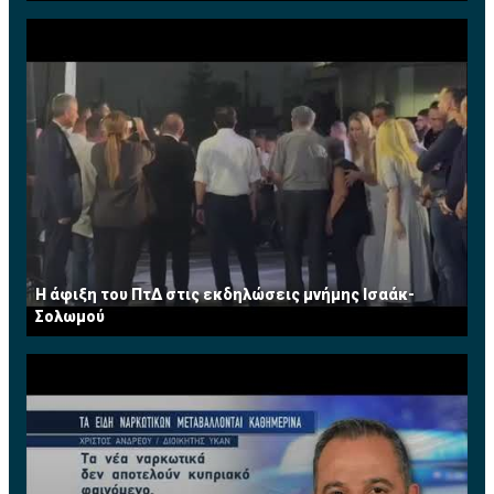
Η άφιξη του ΠτΔ στις εκδηλώσεις μνήμης Ισαάκ-
Σολωμού