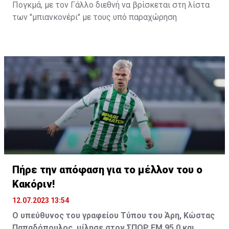
Πογκμά, με τον Γάλλο διεθνή να βρίσκεται στη λίστα
των "μπιανκονέρι" με τους υπό παραχώρηση
ποδοσφαιριστές. Το ποσό που ζητά για να τον αφήσει
να φύγει από το Τορίνο είναι 10 εκατ. ευρώ. Σύμφωνα
με την Gazzetta dello Sport, ο 30χρονος μέσος
αναμένεται πολύ σύντομα να δεχθεί πρόταση από
ομάδα της Σαουδικής Αραβίας.
Η προσφορά θα ανέρχεται στα 150 εκατ. ευρώ και
θα αφορά συμβόλαιο ύψους 150 εκατ. ευρώ.
Θυμίζουμε ότι ο Πογκμπά ταξίδεψε πρόσφατα στη
Σαουδική Αραβία και όπως ανέφερα επισκέφτηκε τις
εγκαταστάσεις της Αλ Ιτιχαντ. Το δημοσίευμα,
Πήρε την απόφαση για το μέλλον του ο
ωστόσο, της Gazzetta dello Sport δεν κάνει αναφορά
Κακόριν!
σε συγκεκριμένη ομάδα της Μέσης Ανατολής.
12.07.2023 13:54
Ο υπεύθυνος του γραφείου Τύπου του Άρη, Κώστας
Παπαδόπουλος, μίλησε στον ΣΠΟΡ FM 95.0 και