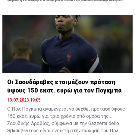
να υπογράψει τριετές συμβόλαιο με το σύλλογο του
που φαίνεται να την ικανοποιεί καθώς το συμβόλαιο
Ριάντ.
του ποδοσφαιριστή λήγει σε έναν χρόνο. Από την
πλευρά της η Λάτσιο κινείται για την απόκτηση του
Πιότρ Ζιελίνσκι από τη Νάπολι. Ο 29χρονος Πολωνός
χαφ προορίζεται για τη θέση του Σάβιτς και η ομάδα
της Ρώμης προσφέρει 20 εκατ. για τα δικαιώματα του.
Οι Σαουδάραβες ετοιμάζουν πρόταση
ύψους 150 εκατ. ευρώ για τον Πογκμπά
13.07.2023 19:05
Ο Πολ Πογκμπά αναμένεται να δεχθεί πρόταση ύψους
150 εκατ. ευρώ για τρία χρόνια από ομάδα της
Σαουδικής Αραβίας, σύμφωνα με την Gazzetta dello
Sport.
Η Γιουβέντους είναι ανοικτή στην πώληση του Πολ