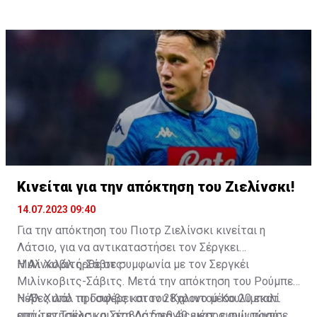
σεζόν, προκειμένου να αποσυρθεί μετά το Euro 2024.
Κινείται για την απόκτηση του Ζιελίνσκι!
14.07.2023 09:40
Για την απόκτηση του Πιοτρ Ζιελίνσκι κινείται η
Λάτσιο, για να αντικαταστήσει τον Σέργκει
Μιλίνκοβιτς-Σάβιτς.
Η Αλ Χιλάλ ήρθε σε συμφωνία με τον Σεργκέι
Μιλίνκοβιτς-Σάβιτς. Μετά την απόκτηση του Ρούμπεν
Νέβες από τη Γουλβς και του Καλιντού Κουλιμπαλί
Η Αλ Χιλάλ προσφέρει στον 28χρονο μέσο 20 εκατ.
από την Τσέλσι, ο Σέρβος διεθνής μέσος συμφώνησε
ευρώ ετησίως και στη Λάτσιο 40 εκατ. ευρώ, ποσό