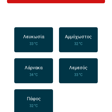
Λευκωσία
Αμμόχωστος
33 °C
32 °C
Λάρνακα
Λεμεσός
34 °C
33 °C
Πάφος
32 °C