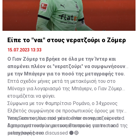
Είπε το "ναι" στους νερατζούρι ο Ζόμερ
15.07.2023 13:33
Ο Γιαν Ζόμερ τα βρήκε σε όλα με την Ίντερ και
απομένει πλέον οι "νερατζούρι" να συμφωνήσουν
με την Μπάγερν για το ποσό της μεταγραφής του.
Επτά σχεδόν μήνες μετά τη μετακόμισή του στο
Μόναχο για λογαριασμό της Μπάγερν, ο Γιαν Ζόμερ
ετοιμάζεται να φύγει.
Σύμφωνα με τον Φαμπρίτσιο Ρομάνο, ο 34χρονος
Ελβετός συμφώνησε σε προσωπικούς όρους με την
Ίντερ και το μόνο που μένει είναι οι νερατζούρι να
Yann Sommer has said yes to Inter move, as expected.
διαπραγματευτούν με τους Βαυαρούς για το ποσό της
Agreement ready on personal terms as contract and
μεταγραφής του.
salary have been discussed ⚫️🔵