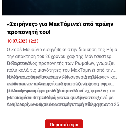
«Σειρήνες» για ΜακΤόμινεϊ από πρώην
προπονητή του!
10.07.2023 12:23
Ο Ζοσέ Μουρίνιο εισηγήθηκε στην διοίκηση της Ρόμα
την απόκτηση του 26χρονου χαφ της Μάντσεστερ
Γιουνάιτεντ.
Ο Πορτογάλος προπονητής των Ρωμαίων, γνωρίζει
πολύ καλά τις ικανότητες του ΜακΤόμινεϊ από την
κοινή τους θητεία στους «Κόκκινους Διαβόλους» και
Η Μάντσεστερ Γιουνάιτεντ είναι ανοιχτή στο
επιθυμεί την απόκτησή του για την ενίσχυση της
ενδεχόμενο πώλησης του Σκωτσέζου μέσου, αφού
μεσαίας γραμμής της Ρόμα.
μετά την απόκτηση του Μέισον Μάουντ, ο ρόλος του
Ο ΜακΤόμινεϊ είναι ανοιχτός στο ενδεχόμενο να
ΜακΤόμινεϊ θα μειωθεί, με τους «Κόκκινους
μετακομίσει στην Ρόμα για να συνεργαστεί ξανά με
Διάβολους» να έχουν ορίσει την τιμή πώλησης στα 25
τον Μουρίνιο και πλέον αναμένεται η κίνηση των
εκατ. ευρώ.
Ιταλών για την απόκτησή του.
Περισσότερα