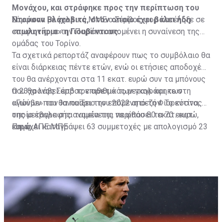
Μονάχου, και στράφηκε προς την περίπτωση του
Ντούσαν Βλάχοβιτς, στον οποίο έχει βάλει ήδη
Σύμφωνα με γαλλικά ΜΜΕ ο Σέρβος φορ κατέληξε σε
«πωλητήριο» η Γιουβέντους.
συμφωνία με την Παρί και απομένει η συναίνεση της
ομάδας του Τορίνο.
Τα σχετικά ρεπορτάζ αναφέρουν πως το συμβόλαιο θα
είναι διάρκειας πέντε ετών, ενώ οι ετήσιες αποδοχές
του θα ανέρχονται στα 11 εκατ. ευρώ συν τα μπόνους
που θα λάβει από τον αριθμό των γκολ και των
Ο 23χρονος Σέρβος επιθετικός μεταγράφηκε στη
αγώνων που θα παίξει την επόμενη σεζόν. Το κόστος
«Γιούβε» τον Ιανουάριο του 2022 από τη Φιορεντίνα, η
της μεταγραφής αναμένεται να φθάσει τα 70 εκατ.
οποία έβαλε στα ταμεία της περίπου 80 εκατ. ευρώ,
ευρώ.
και έχει καταγράψει 63 συμμετοχές με απολογισμό 23
Πηγή: ΑΠΕ ΜΠΕ
γκολ και έξι ασίστ.