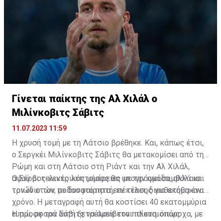
Γίνεται παίκτης της Αλ Χιλάλ ο
Μιλίνκοβιτς Σάβιτς
11.07.2023 11:59
Η χρυσή τομή με τη Λάτσιο βρέθηκε. Και, κάπως έτσι,
ο Σεργκέι Μιλίνκοβιτς Σάβιτς θα μετακομίσει από τη
Ρώμη και στη Λάτσιο στη Ριάντ και την Αλ Χιλάλ,
αφού οι τελικές λεπτομέρειες με την ομάδα, αλλά και
Ο Σέρβος κεντρικός μέσος θα υπογράψει συμβόλαιο
τον ίδιο τον ποδοσφαιριστή, εν τέλει, διευθετήθηκαν.
τριών ετών, με δυνατότητα επέκτασης για ακόμα έναν
χρόνο. Η μεταγραφή αυτή θα κοστίσει 40 εκατομμύρια
ευρώ, με τον Σάβιτς να αμείβεται πλουσιοπάροχα, με
Η προσφορά αυτή ξετρέλανε τον παίκτη, όπως