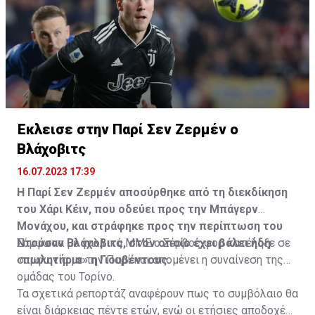
Έκλεισε στην Παρί Σεν Ζερμέν ο
Βλάχοβιτς
16.07.2023 17:39
Η Παρί Σεν Ζερμέν αποσύρθηκε από τη διεκδίκηση
του Χάρι Κέιν, που οδεύει προς την Μπάγερν
Μονάχου, και στράφηκε προς την περίπτωση του
Ντούσαν Βλάχοβιτς, στον οποίο έχει βάλει ήδη
Σύμφωνα με γαλλικά ΜΜΕ ο Σέρβος φορ κατέληξε σε
«πωλητήριο» η Γιουβέντους.
συμφωνία με την Παρί και απομένει η συναίνεση της
ομάδας του Τορίνο.
Τα σχετικά ρεπορτάζ αναφέρουν πως το συμβόλαιο θα
είναι διάρκειας πέντε ετών, ενώ οι ετήσιες αποδοχές