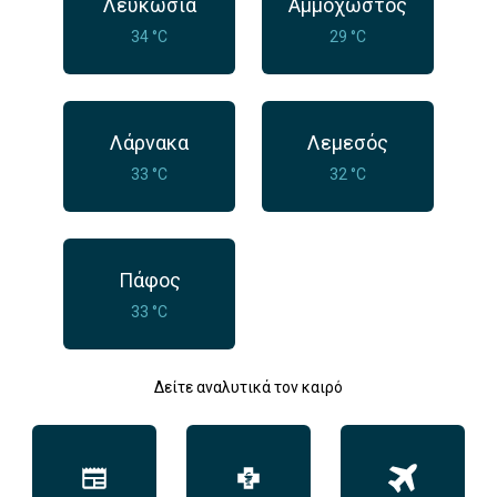
Λευκωσία
Αμμόχωστος
34 °C
29 °C
Λάρνακα
Λεμεσός
33 °C
32 °C
Πάφος
33 °C
Δείτε αναλυτικά τον καιρό