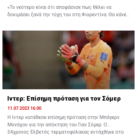
«Το νεότερο είναι ότι αποφάσισε πως θέλει να
δοκιμάσει ξανά την τύχη του στη Φιορεντίνα. Θα κάνει
προετοιμασία με τη Φιορεντίνα κανονικά και
βλέπουμε. Αυτό που φαίνεται πως θα συμβεί στην
ομάδα μας είναι ότι δεν θα προχωρήσουμε στην
απόκτηση κάποιου επιθετικού άμεσα. Τη χρονική
στιγμή θεωρούμε ότι είμαστε γεμάτοι στην επίθεση.
Από εκεί και πέρα, θα δούμε τι θα γίνει για την
περίπτωση του Κακόριν, όταν αποφασίσουμε πως
θέλουμε ενίσχυση στην επίθεση».
Ιντερ: Επίσημη πρόταση για τον Σόμερ
11.07.2023 16:00
Η Ιντερ κατέθεσε επίσημη πρόταση στην Μπάγερν
Μονάχου για την απόκτηση του Γιαν Σόμερ. Ο
34χρονος Ελβετός τερματοφύλακας εντάχθηκε στο