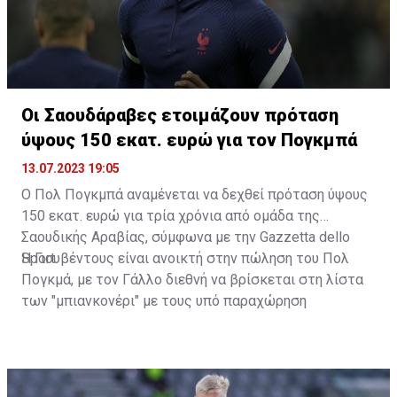
Οι Σαουδάραβες ετοιμάζουν πρόταση
ύψους 150 εκατ. ευρώ για τον Πογκμπά
13.07.2023 19:05
Ο Πολ Πογκμπά αναμένεται να δεχθεί πρόταση ύψους
150 εκατ. ευρώ για τρία χρόνια από ομάδα της
Σαουδικής Αραβίας, σύμφωνα με την Gazzetta dello
Sport.
Η Γιουβέντους είναι ανοικτή στην πώληση του Πολ
Πογκμά, με τον Γάλλο διεθνή να βρίσκεται στη λίστα
των "μπιανκονέρι" με τους υπό παραχώρηση
ποδοσφαιριστές. Το ποσό που ζητά για να τον αφήσει
να φύγει από το Τορίνο είναι 10 εκατ. ευρώ. Σύμφωνα
με την Gazzetta dello Sport, ο 30χρονος μέσος
αναμένεται πολύ σύντομα να δεχθεί πρόταση από