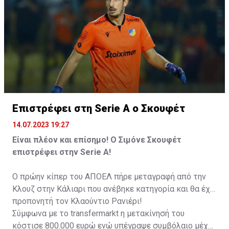
— Fabrizio Romano (@FabrizioRomano)
July 15, 2023
Επιστρέφει στη Serie A ο Σκουφέτ
14.07.2023 19:27
Είναι πλέον και επίσημο! Ο Σιμόνε Σκουφέτ
επιστρέφει στην Serie A!
Ο πρώην κίπερ του ΑΠΟΕΛ πήρε μεταγραφή από την
Κλουζ στην Κάλιαρι που ανέβηκε κατηγορία και θα έχει
προπονητή τον Κλαούντιο Ρανιέρι!
Σύμφωνα με το transfermarkt η μετακίνησή του
κόστισε 800.000 ευρώ ενώ υπέγραψε συμβόλαιο μέχρι