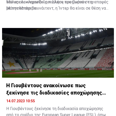
του και οι «νερατζούρι» πλέον προχωρούν τις επαφές
Μόλις ολοκληρωθεί η πώληση του Ονάνα στην
με την Μπάγερν.
Μάντσεστερ Γιουνάιτεντ, η Ίντερ θα είναι σε θέση να
καταθέσει την οριστική της πρόταση στην Μπάγερν
για τον Ζόμερ, με τις δύο ομάδες να έχουν βρει
πρόσφορο έδαφος στις συζητήσεις τους.
Η Γιουβέντους ανακοίνωσε πως
ξεκίνησε τις διαδικασίες αποχώρησης
από την ESL
14.07.2023 10:55
Η Γιουβέντους ξεκίνησε τη διαδικασία αποχώρησης
από το σχέδιο της European Super League (ESL), όπως