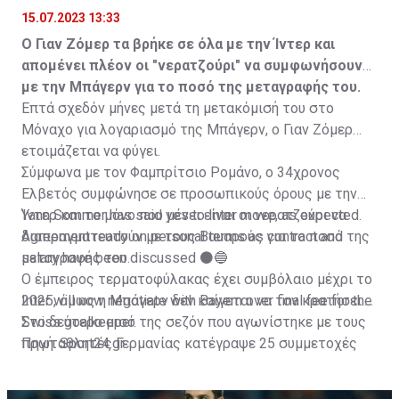
15.07.2023 13:33
Ο Γιαν Ζόμερ τα βρήκε σε όλα με την Ίντερ και
απομένει πλέον οι "νερατζούρι" να συμφωνήσουν
με την Μπάγερν για το ποσό της μεταγραφής του.
Επτά σχεδόν μήνες μετά τη μετακόμισή του στο
Μόναχο για λογαριασμό της Μπάγερν, ο Γιαν Ζόμερ
ετοιμάζεται να φύγει.
Σύμφωνα με τον Φαμπρίτσιο Ρομάνο, ο 34χρονος
Ελβετός συμφώνησε σε προσωπικούς όρους με την
Ίντερ και το μόνο που μένει είναι οι νερατζούρι να
Yann Sommer has said yes to Inter move, as expected.
διαπραγματευτούν με τους Βαυαρούς για το ποσό της
Agreement ready on personal terms as contract and
μεταγραφής του.
salary have been discussed ⚫️🔵
Ο έμπειρος τερματοφύλακας έχει συμβόλαιο μέχρι το
Inter will now negotiate with Bayern over final fee for the
2025, όμως η Μπάγερν δεν καίγεται να τον κρατήσει.
Swiss goalkeeper.
Στο δεύτερο μισό της σεζόν που αγωνίστηκε με τους
πρωταθλητές Γερμανίας κατέγραψε 25 συμμετοχές
Πηγή: Sport24.gr
Inter want both Trubin & Sommer to replace Onana and
και κράτησε ανέπαφη την εστία του τις 8.
Handanovic.
pic.twitter.com/Rtzzn4tHDX