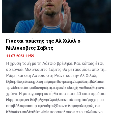
Γίνεται παίκτης της Αλ Χιλάλ ο
Μιλίνκοβιτς Σάβιτς
11.07.2023 11:59
Η χρυσή τομή με τη Λάτσιο βρέθηκε. Και, κάπως έτσι,
ο Σεργκέι Μιλίνκοβιτς Σάβιτς θα μετακομίσει από τη
Ρώμη και στη Λάτσιο στη Ριάντ και την Αλ Χιλάλ,
αφού οι τελικές λεπτομέρειες με την ομάδα, αλλά και
Ο Σέρβος κεντρικός μέσος θα υπογράψει συμβόλαιο
τον ίδιο τον ποδοσφαιριστή, εν τέλει, διευθετήθηκαν.
τριών ετών, με δυνατότητα επέκτασης για ακόμα έναν
χρόνο. Η μεταγραφή αυτή θα κοστίσει 40 εκατομμύρια
ευρώ, με τον Σάβιτς να αμείβεται πλουσιοπάροχα, με
Η προσφορά αυτή ξετρέλανε τον παίκτη, όπως
συμβόλαιο που φτάνει τα 20 εκατομμύρια ευρώ, σε
αποκάλυψε και ο πρόεδρος των «Λατσιάλι»,
ετήσιες απολαβές.
Κλαούντιο Λοτίτο. «Με παρακαλούσε στο τηλέφωνο