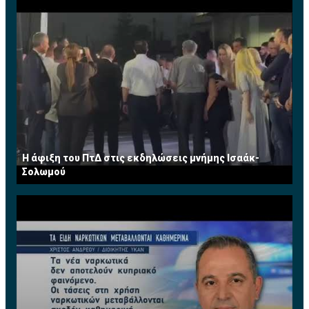
Η άφιξη του ΠτΔ στις εκδηλώσεις μνήμης Ισαάκ-
Σολωμού