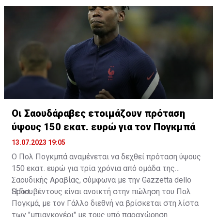
Ριάντ.
του ποδοσφαιριστή λήγει σε έναν χρόνο. Από την
πλευρά της η Λάτσιο κινείται για την απόκτηση του
Πιότρ Ζιελίνσκι από τη Νάπολι. Ο 29χρονος Πολωνός
χαφ προορίζεται για τη θέση του Σάβιτς και η ομάδα
της Ρώμης προσφέρει 20 εκατ. για τα δικαιώματα του.
Οι Σαουδάραβες ετοιμάζουν πρόταση
ύψους 150 εκατ. ευρώ για τον Πογκμπά
13.07.2023 19:05
Ο Πολ Πογκμπά αναμένεται να δεχθεί πρόταση ύψους
150 εκατ. ευρώ για τρία χρόνια από ομάδα της
Σαουδικής Αραβίας, σύμφωνα με την Gazzetta dello
Sport.
Η Γιουβέντους είναι ανοικτή στην πώληση του Πολ
Πογκμά, με τον Γάλλο διεθνή να βρίσκεται στη λίστα
των "μπιανκονέρι" με τους υπό παραχώρηση