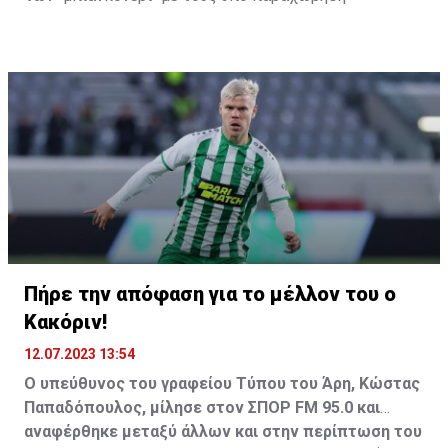
ποδοσφαιριστές. Το ποσό που ζητά για να τον αφήσει
να φύγει από το Τορίνο είναι 10 εκατ. ευρώ. Σύμφωνα
με την Gazzetta dello Sport, ο 30χρονος μέσος
αναμένεται πολύ σύντομα να δεχθεί πρόταση από
ομάδα της Σαουδικής Αραβίας.
Η προσφορά θα ανέρχεται στα 150 εκατ. ευρώ και
θα αφορά συμβόλαιο ύψους 150 εκατ. ευρώ.
Θυμίζουμε ότι ο Πογκμπά ταξίδεψε πρόσφατα στη
Σαουδική Αραβία και όπως ανέφερα επισκέφτηκε τις
εγκαταστάσεις της Αλ Ιτιχαντ. Το δημοσίευμα,
Πήρε την απόφαση για το μέλλον του ο
ωστόσο, της Gazzetta dello Sport δεν κάνει αναφορά
Κακόριν!
σε συγκεκριμένη ομάδα της Μέσης Ανατολής.
12.07.2023 13:54
Ο υπεύθυνος του γραφείου Τύπου του Άρη, Κώστας
Παπαδόπουλος, μίλησε στον ΣΠΟΡ FM 95.0 και
αναφέρθηκε μεταξύ άλλων και στην περίπτωση του