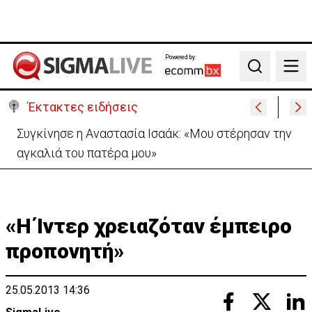
Powered by:
Search
Έκτακτες ειδήσεις
Μεγάλο πακέτο όπλων από Τουρκία προς Ουκρανία
-Κίνηση με μήνυμα προς Μόσχα;
«Η Ίντερ χρειαζόταν έμπειρο
προπονητή»
25.05.2013 14:36