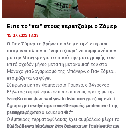
Είπε το "ναι" στους νερατζούρι ο Ζόμερ
15.07.2023 13:33
Ο Γιαν Ζόμερ τα βρήκε σε όλα με την Ίντερ και
απομένει πλέον οι "νερατζούρι" να συμφωνήσουν
με την Μπάγερν για το ποσό της μεταγραφής του.
Επτά σχεδόν μήνες μετά τη μετακόμισή του στο
Μόναχο για λογαριασμό της Μπάγερν, ο Γιαν Ζόμερ
ετοιμάζεται να φύγει.
Σύμφωνα με τον Φαμπρίτσιο Ρομάνο, ο 34χρονος
Ελβετός συμφώνησε σε προσωπικούς όρους με την
Ίντερ και το μόνο που μένει είναι οι νερατζούρι να
Yann Sommer has said yes to Inter move, as expected.
διαπραγματευτούν με τους Βαυαρούς για το ποσό της
Agreement ready on personal terms as contract and
μεταγραφής του.
salary have been discussed ⚫️🔵
Ο έμπειρος τερματοφύλακας έχει συμβόλαιο μέχρι το
Inter will now negotiate with Bayern over final fee for the
2025, όμως η Μπάγερν δεν καίγεται να τον κρατήσει.