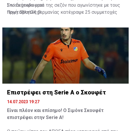
Swiss goalkeeper.
Στο δεύτερο μισό της σεζόν που αγωνίστηκε με τους
πρωταθλητές Γερμανίας κατέγραψε 25 συμμετοχές
Πηγή: Sport24.gr
Inter want both Trubin & Sommer to replace Onana and
και κράτησε ανέπαφη την εστία του τις 8.
Handanovic.
pic.twitter.com/Rtzzn4tHDX
— Fabrizio Romano (@FabrizioRomano)
July 15, 2023
Επιστρέφει στη Serie A ο Σκουφέτ
14.07.2023 19:27
Είναι πλέον και επίσημο! Ο Σιμόνε Σκουφέτ
επιστρέφει στην Serie A!