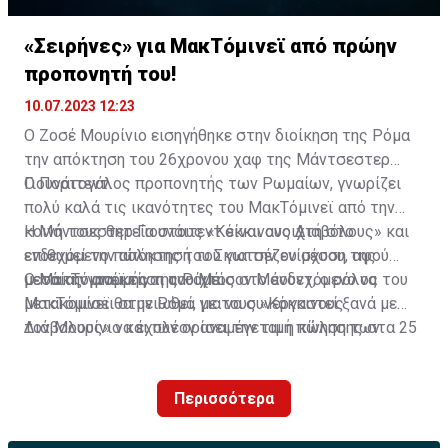
«Σειρήνες» για ΜακΤόμινεϊ από πρώην
προπονητή του!
10.07.2023 12:23
Ο Ζοσέ Μουρίνιο εισηγήθηκε στην διοίκηση της Ρόμα
την απόκτηση του 26χρονου χαφ της Μάντσεστερ
Γιουνάιτεντ.
Ο Πορτογάλος προπονητής των Ρωμαίων, γνωρίζει
πολύ καλά τις ικανότητες του ΜακΤόμινεϊ από την
κοινή τους θητεία στους «Κόκκινους Διαβόλους» και
Η Μάντσεστερ Γιουνάιτεντ είναι ανοιχτή στο
επιθυμεί την απόκτησή του για την ενίσχυση της
ενδεχόμενο πώλησης του Σκωτσέζου μέσου, αφού
μεσαίας γραμμής της Ρόμα.
μετά την απόκτηση του Μέισον Μάουντ, ο ρόλος του
Ο ΜακΤόμινεϊ είναι ανοιχτός στο ενδεχόμενο να
ΜακΤόμινεϊ θα μειωθεί, με τους «Κόκκινους
μετακομίσει στην Ρόμα για να συνεργαστεί ξανά με
Διάβολους» να έχουν ορίσει την τιμή πώλησης στα 25
τον Μουρίνιο και πλέον αναμένεται η κίνηση των
εκατ. ευρώ.
Ιταλών για την απόκτησή του.
Περισσότερα