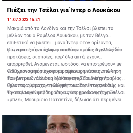
Πιέζει την Τσέλσι για Ίντερ ο Λουκάκου
11.07.2023 15:21
Μακριά από το Λονδίνο και την Τσέλσι βλέπει το
μέλλον του ο Ρομέλου Λουκάκου, με τον Βέλγο
επιθετικό να βλέπει… μόνο Ίντερ στον ορίζοντα,
ψάχνοντας την πώλησή του στην ομάδα του Μιλάνου.
Οι «νερατζούρι» έχουν καταθέσει στους Άγγλους δύο
προτάσεις, οι οποίες, παρ’ όλα αυτά, έχουν
απορριφθεί. Αναμένεται, ωστόσο, να επιστρέψουν με
νέα οικονομική προσφορά, αμέσως μετά την πώληση
Ο 30χρονος φορ έχει απορρίψει προτάσεις από τη
του Αντρέ Ονάνα στη Μάντσεστερ Γιουνάιτεντ.
Γιουβέντους, αλλά κα ομάδες της Σαουδικής Αραβίας,
Έχοντας σύμμαχο τη θέληση του ίδιου του παίκτη.
θέλοντας μόνο την πώλησή του στην Ίντερ, καθώς και
να απαλλαγεί από τις όποιες υποχρεώσεις της Τσέλσι.
Την περασμένη εβδομάδα, ο νέος προπονητής των
«μπλε», Μαουρίσιο Ποτσετίνο, δήλωσε ότι περιμένει
μέχρι την Πέμπτη στο προπονητικό κέντρο της
ομάδας, ώστε να ξεκινήσει προετοιμασία. Πράγμα που
ο ποδοσφαιριστής απεύχεται.