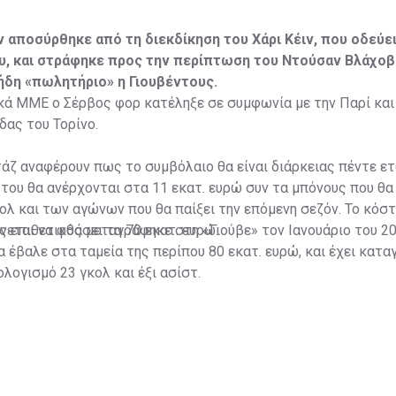
ν αποσύρθηκε από τη διεκδίκηση του Χάρι Κέιν, που οδεύε
, και στράφηκε προς την περίπτωση του Ντούσαν Βλάχοβι
 ήδη «πωλητήριο» η Γιουβέντους.
ά ΜΜΕ ο Σέρβος φορ κατέληξε σε συμφωνία με την Παρί και 
δας του Τορίνο.
άζ αναφέρουν πως το συμβόλαιο θα είναι διάρκειας πέντε ετ
του θα ανέρχονται στα 11 εκατ. ευρώ συν τα μπόνους που θα
ολ και των αγώνων που θα παίξει την επόμενη σεζόν. Το κόσ
εται να φθάσει τα 70 εκατ. ευρώ.
 επιθετικός μεταγράφηκε στη «Γιούβε» τον Ιανουάριο του 2
ία έβαλε στα ταμεία της περίπου 80 εκατ. ευρώ, και έχει κατα
λογισμό 23 γκολ και έξι ασίστ.