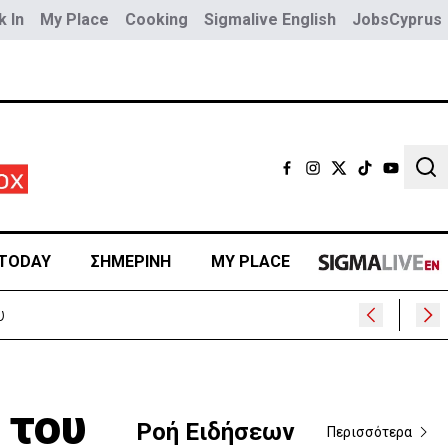
 In
My Place
Cooking
Sigmalive English
JobsCyprus
Sear
TODAY
ΣΗΜΕΡΙΝΗ
MY PLACE
 του
Ροή Ειδήσεων
Περισσότερα