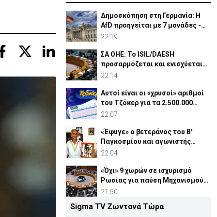
Δημοσκόπηση στη Γερμανία: Η
AfD προηγείται με 7 μονάδες -
Διεύρυνε τη διαφορά
22:19
ΣΑ ΟΗΕ: Το ISIL/DAESH
προσαρμόζεται και ενισχύεται
στην Αφρική - Πώς απειλεί
22:14
Αυτοί είναι οι «χρυσοί» αριθμοί
του Τζόκερ για τα 2.500.000
ευρώ
22:07
«Έφυγε» ο βετεράνος του Β'
Παγκοσμίου και αγωνιστής
ΕΟΚΑ, Παύλος Μ. Κασάπης
22:04
«Όχι» 9 χωρών σε ισχυρισμό
Ρωσίας για παύση Μηχανισμού
Ποινικών Δικαστηρίων
21:50
Sigma TV Ζωντανά Τώρα
ΗΠΑ: Μαζικές κυβερνοεπιθέσεις