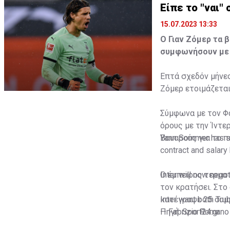
Είπε το "ναι"
15.07.2023 13:33
Ο Γιαν Ζόμερ τα β
συμφωνήσουν με 
Επτά σχεδόν μήνες
Ζόμερ ετοιμάζεται
Σύμφωνα με τον Φ
όρους με την Ίντερ
Βαυαρούς για το π
Yann Sommer has sa
contract and salar
Inter will now nego
Ο έμπειρος τερματ
τον κρατήσει. Στο
Inter want both Tr
κατέγραψε 25 συμμ
— Fabrizio Romano
Πηγή: Sport24.gr