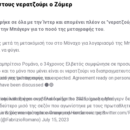
 στους νερατζούρι ο Ζόμερ
ρήκε σε όλα με την Ίντερ και απομένει πλέον οι "νερατζού
την Μπάγερν για το ποσό της μεταγραφής του.
 μετά τη μετακόμισή του στο Μόναχο για λογαριασμό της Μπά
 να φύγει.
αμπρίτσιο Ρομάνο, ο 34χρονος Ελβετός συμφώνησε σε προσ
 και το μόνο που μένει είναι οι νερατζούρι να διαπραγματευτ
οσό της μεταγραφής του.
id yes to Inter move, as expected. Agreement ready on person
y have been discussed ⚫️🔵
tiate with Bayern over final fee for the Swiss goalkeeper.
οφύλακας έχει συμβόλαιο μέχρι το 2025, όμως η Μπάγερν δε
 δεύτερο μισό της σεζόν που αγωνίστηκε με τους πρωταθλητ
ubin & Sommer to replace Onana and Handanovic.
ετοχές και κράτησε ανέπαφη την εστία του τις 8.
pic.twitter.com
 (@FabrizioRomano)
July 15, 2023