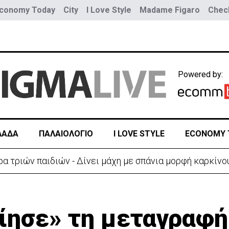
conomy Today
City
I Love Style
Madame Figaro
Check
Powered by:
ΛΑΔΑ
ΠΑΛΑΙΟΛΟΓΙΟ
I LOVE STYLE
ECONOMY 
ύο τραμ - Τουλάχιστον 25 τραυματίες, οι 7 σοβαρά
ίησε» τη μεταγραφή