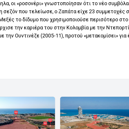
ηλα, οι «ροσονέρι» γνωστοποίησαν ότι το νέο συμβόλα
Τη σεζόν που τελείωσε, ο Ζαπάτα είχε 23 συμμετοχές σ
 Μεξές το δίδυμο που χρησιμοποιούσε περισότερο στο
Άρχισε την καριέρα του στην Κολομβία με την Ντεπορτί
με την Ουντινέζε (2005-11), προτού «μετακομίσει» για