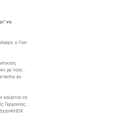
ρι" να
γερν, ο Γιαν
ωπικούς
ούν με τους
al terms as
ν καίγεται να
ές Γερμανίας
/Rtzzn4tHDX