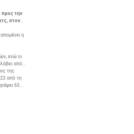
ι προς την
τς, στον
απομένει η
ών, ενώ οι
 λάβει από
τος της
022 από τη
γράψει 63