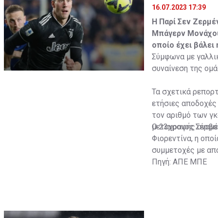
16.07.2023 17:39
Η Παρί Σεν Ζερμέ
Μπάγερν Μονάχου
οποίο έχει βάλει
Σύμφωνα με γαλλικ
συναίνεση της ομά
Τα σχετικά ρεπορτ
ετήσιες αποδοχές 
τον αριθμό των γκ
μεταγραφής αναμέν
Ο 23χρονος Σέρβος
Φιορεντίνα, η οπο
συμμετοχές με απο
Πηγή: ΑΠΕ ΜΠΕ