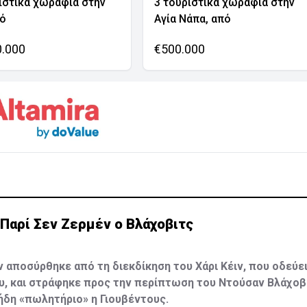
ιστικά χωράφια στην
3 τουριστικά χωράφια στην
νό
Αγία Νάπα, από
0.000
€500.000
Παρί Σεν Ζερμέν ο Βλάχοβιτς
ν αποσύρθηκε από τη διεκδίκηση του Χάρι Κέιν, που οδεύε
, και στράφηκε προς την περίπτωση του Ντούσαν Βλάχοβι
 ήδη «πωλητήριο» η Γιουβέντους.