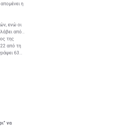
απομένει η
ών, ενώ οι
 λάβει από
τος της
022 από τη
γράψει 63
ρι" να