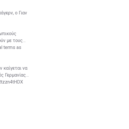
γερν, ο Γιαν
ωπικούς
ούν με τους
al terms as
ν καίγεται να
ές Γερμανίας
/Rtzzn4tHDX