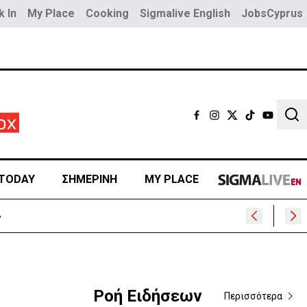
 In
My Place
Cooking
Sigmalive English
JobsCyprus
Sear
TODAY
ΣΗΜΕΡΙΝΗ
MY PLACE
»
Ροή Ειδήσεων
Περισσότερα