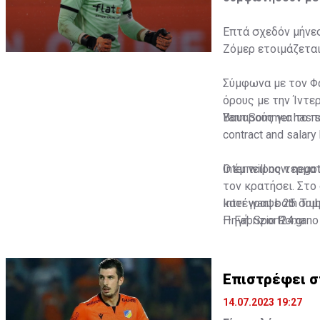
Επτά σχεδόν μήνες
Ζόμερ ετοιμάζεται
Σύμφωνα με τον Φ
όρους με την Ίντερ
Βαυαρούς για το π
Yann Sommer has sa
contract and salar
Inter will now nego
Ο έμπειρος τερματ
τον κρατήσει. Στο
Inter want both Tr
κατέγραψε 25 συμμ
— Fabrizio Romano
Πηγή: Sport24.gr
Επιστρέφει σ
14.07.2023 19:27