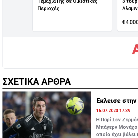
Τεμάχια Γης σε Οικιστικές
3 τουρ
Περιοχές
Αλαμι
€4.00
ΣΧΕΤΙΚΑ ΑΡΘΡΑ
Έκλεισε στην 
16.07.2023 17:39
Η Παρί Σεν Ζερμέ
Μπάγερν Μονάχου
οποίο έχει βάλει