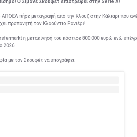
πίσημο! Ο Σιμόνε Σκουφέτ επιστρέφει στην Serie A!
υ ΑΠΟΕΛ πήρε μεταγραφή από την Κλουζ στην Κάλιαρι που αν
έχει προπονητή τον Κλαούντιο Ρανιέρι!
nsfermarkt η μετακίνησή του κόστισε 800.000 ευρώ ενώ υπέγ
ο 2026.
ία με τον Σκουφέτ να υπογράφει: