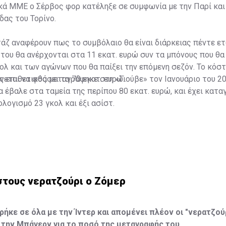
ά ΜΜΕ ο Σέρβος φορ κατέληξε σε συμφωνία με την Παρί και 
δας του Τορίνο.
άζ αναφέρουν πως το συμβόλαιο θα είναι διάρκειας πέντε ετ
του θα ανέρχονται στα 11 εκατ. ευρώ συν τα μπόνους που θα
ολ και των αγώνων που θα παίξει την επόμενη σεζόν. Το κόσ
εται να φθάσει τα 70 εκατ. ευρώ.
 επιθετικός μεταγράφηκε στη «Γιούβε» τον Ιανουάριο του 2
ία έβαλε στα ταμεία της περίπου 80 εκατ. ευρώ, και έχει κατα
λογισμό 23 γκολ και έξι ασίστ.
 στους νερατζούρι ο Ζόμερ
ρήκε σε όλα με την Ίντερ και απομένει πλέον οι "νερατζού
την Μπάγερν για το ποσό της μεταγραφής του.