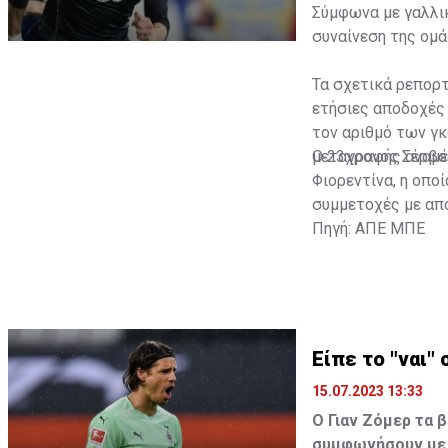
Σύμφωνα με γαλλικ
συναίνεση της ομά
Τα σχετικά ρεπορτ
ετήσιες αποδοχές 
τον αριθμό των γκ
μεταγραφής αναμέν
Ο 23χρονος Σέρβος
Φιορεντίνα, η οπο
συμμετοχές με απο
Πηγή: ΑΠΕ ΜΠΕ
Είπε το "ναι"
15.07.2023 13:33
Ο Γιαν Ζόμερ τα β
συμφωνήσουν με 