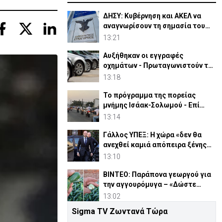
ΔΗΣΥ: Κυβέρνηση και ΑΚΕΛ να
αναγνωρίσουν τη σημασία του
GSI
13:21
Αυξήθηκαν οι εγγραφές
οχημάτων - Πρωταγωνιστούν τα
υβριδικά
13:18
Το πρόγραμμα της πορείας
μνήμης Ισάακ-Σολωμού - Επί
ποδός η Αστυνομία
13:14
Γάλλος ΥΠΕΞ: Η χώρα «δεν θα
ανεχθεί καμιά απόπειρα ξένης
ανάμιξης»
13:10
ΒΙΝΤΕΟ: Παράπονα γεωργού για
την αγγουρόμυγα – «Δώστε
επιδόματα, νέε Υπουργέ»
13:02
Sigma TV Ζωντανά Τώρα
Νέος Γενικός Διευθυντής του