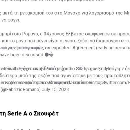
 μετά τη μετακόμισή του στο Μόναχο για λογαριασμό της Μπά
 να φύγει.
αμπρίτσιο Ρομάνο, ο 34χρονος Ελβετός συμφώνησε σε προσ
 και το μόνο που μένει είναι οι νερατζούρι να διαπραγματευτ
οσό της μεταγραφής του.
id yes to Inter move, as expected. Agreement ready on person
y have been discussed ⚫️🔵
tiate with Bayern over final fee for the Swiss goalkeeper.
οφύλακας έχει συμβόλαιο μέχρι το 2025, όμως η Μπάγερν δε
 δεύτερο μισό της σεζόν που αγωνίστηκε με τους πρωταθλητ
ubin & Sommer to replace Onana and Handanovic.
ετοχές και κράτησε ανέπαφη την εστία του τις 8.
pic.twitter.com
 (@FabrizioRomano)
July 15, 2023
τη Serie A ο Σκουφέτ