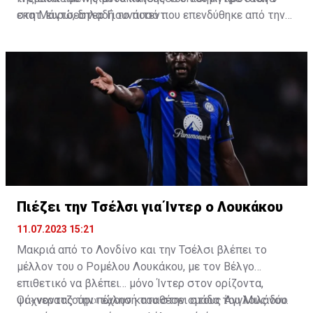
στη Μάντσεστερ Γιουνάιτεντ.
εκατ. ευρώ, δηλαδή το ποσό που επενδύθηκε από την
Μπάγερν τον Ιανουάριο για την απόκτησή του από την
Μπορούσια Μενχεγκλάντμπαχ.
Πιέζει την Τσέλσι για Ίντερ ο Λουκάκου
11.07.2023 15:21
Μακριά από το Λονδίνο και την Τσέλσι βλέπει το
μέλλον του ο Ρομέλου Λουκάκου, με τον Βέλγο
επιθετικό να βλέπει… μόνο Ίντερ στον ορίζοντα,
ψάχνοντας την πώλησή του στην ομάδα του Μιλάνου.
Οι «νερατζούρι» έχουν καταθέσει στους Άγγλους δύο