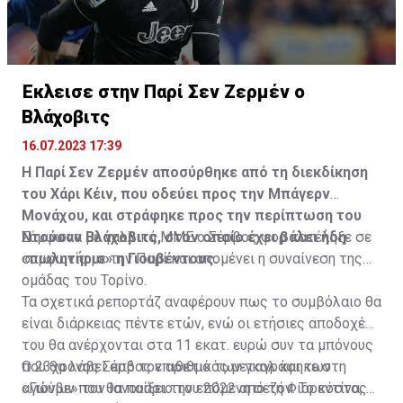
Έκλεισε στην Παρί Σεν Ζερμέν ο
Βλάχοβιτς
16.07.2023 17:39
Η Παρί Σεν Ζερμέν αποσύρθηκε από τη διεκδίκηση
του Χάρι Κέιν, που οδεύει προς την Μπάγερν
Μονάχου, και στράφηκε προς την περίπτωση του
Ντούσαν Βλάχοβιτς, στον οποίο έχει βάλει ήδη
Σύμφωνα με γαλλικά ΜΜΕ ο Σέρβος φορ κατέληξε σε
«πωλητήριο» η Γιουβέντους.
συμφωνία με την Παρί και απομένει η συναίνεση της
ομάδας του Τορίνο.
Τα σχετικά ρεπορτάζ αναφέρουν πως το συμβόλαιο θα
είναι διάρκειας πέντε ετών, ενώ οι ετήσιες αποδοχές
του θα ανέρχονται στα 11 εκατ. ευρώ συν τα μπόνους
που θα λάβει από τον αριθμό των γκολ και των
Ο 23χρονος Σέρβος επιθετικός μεταγράφηκε στη
αγώνων που θα παίξει την επόμενη σεζόν. Το κόστος
«Γιούβε» τον Ιανουάριο του 2022 από τη Φιορεντίνα, η