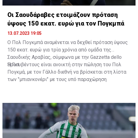
Οι Σαουδάραβες ετοιμάζουν πρόταση
ύψους 150 εκατ. ευρώ για τον Πογκμπά
13.07.2023 19:05
Ο Πολ Πογκμπά αναμένεται να δεχθεί πρόταση ύψους
150 εκατ. ευρώ για τρία χρόνια από ομάδα της
Σαουδικής Αραβίας, σύμφωνα με την Gazzetta dello
Sport.
Η Γιουβέντους είναι ανοικτή στην πώληση του Πολ
Πογκμά, με τον Γάλλο διεθνή να βρίσκεται στη λίστα
των "μπιανκονέρι" με τους υπό παραχώρηση
ποδοσφαιριστές. Το ποσό που ζητά για να τον αφήσει
να φύγει από το Τορίνο είναι 10 εκατ. ευρώ. Σύμφωνα
με την Gazzetta dello Sport, ο 30χρονος μέσος
αναμένεται πολύ σύντομα να δεχθεί πρόταση από
ομάδα της Σαουδικής Αραβίας.
Η προσφορά θα ανέρχεται στα 150 εκατ. ευρώ και