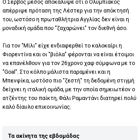
Ο Σέρβος μέσος αποκάλυψε ότι ο Ολυμπιακός
απέρριψε πρόταση της Λέστερ για την απόκτησή
του, ωστόσο η πρωταθλήτρια Αγγλίας δεν είναι η
μοναδική ομάδα που "ζαχαρώνει" τον διεθνή άσο.
Για τον "Μίλι" είχε ενδιαφερθεί το καλοκαίρι η
Φιορεντίνα και οι "βιόλα" φέρονται να είναι έτοιμοι
να επανέλθουν για τον 26χρονο χαφ σύμφωνα με το
"Goal". Στο κόλπο μάλιστα παραμένει και η
Μπενφίκα, ωστόσο πιο "ζεστή" τη δεδομένη στιγμή
δείχνει η ιταλική ομάδα, με την οποία σημειωτέον ο
ατζέντης του παίκτη, Φάλι Ραμαντάνι διατηρεί πολύ
καλό δίαυλο επικοινωνίας.
Τα ακίνητα της εβδομάδας