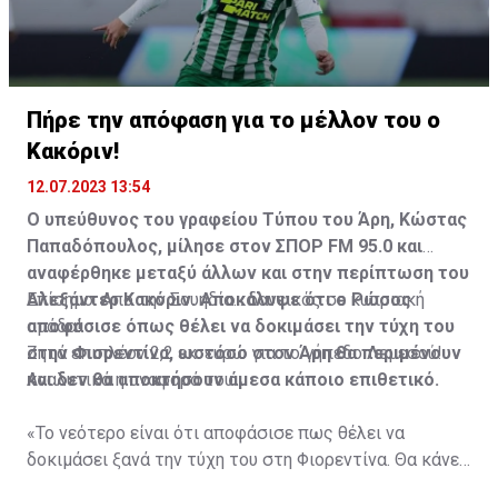
θα αφορά συμβόλαιο ύψους 150 εκατ. ευρώ.
Θυμίζουμε ότι ο Πογκμπά ταξίδεψε πρόσφατα στη
Σαουδική Αραβία και όπως ανέφερα επισκέφτηκε τις
εγκαταστάσεις της Αλ Ιτιχαντ. Το δημοσίευμα,
Πήρε την απόφαση για το μέλλον του ο
ωστόσο, της Gazzetta dello Sport δεν κάνει αναφορά
Κακόριν!
σε συγκεκριμένη ομάδα της Μέσης Ανατολής.
12.07.2023 13:54
Ο υπεύθυνος του γραφείου Τύπου του Άρη, Κώστας
Παπαδόπουλος, μίλησε στον ΣΠΟΡ FM 95.0 και
αναφέρθηκε μεταξύ άλλων και στην περίπτωση του
Αλεξάντερ Κακόριν. Αποκάλυψε ότι ο Ρώσος
Επίσημο: Απο την Σουηδία... δανεικός σε κυπριακή
αποφάσισε όπως θέλει να δοκιμάσει την τύχη του
ομάδα!
στην Φιορεντίνα, ωστόσο στον Άρη θα περιμένουν
Ζητά επιπλέον 2,2 εκ. ευρώ για το γήπεδο Λεμεσού!
και δεν θα αποκτήσουν άμεσα κάποιο επιθετικό.
Αναλυτικά η αναφορά του:
«Το νεότερο είναι ότι αποφάσισε πως θέλει να
δοκιμάσει ξανά την τύχη του στη Φιορεντίνα. Θα κάνει
προετοιμασία με τη Φιορεντίνα κανονικά και