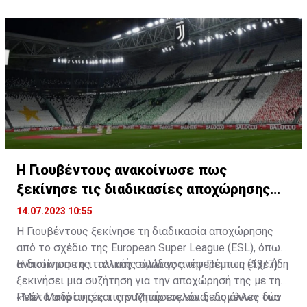
πρόσφορο έδαφος στις συζητήσεις τους.
Η Γιουβέντους ανακοίνωσε πως
ξεκίνησε τις διαδικασίες αποχώρησης
από την ESL
14.07.2023 10:55
Η Γιουβέντους ξεκίνησε τη διαδικασία αποχώρησης
από το σχέδιο της European Super League (ESL), όπως
ανακοίνωσε ο ιταλικός σύλλογος την Πέμπτη (13/7).
Η διοίκηση της ιταλικής ομάδας ανέφερε πως είχε ήδη
ξεκινήσει μια συζήτηση για την αποχώρησή της με τη
Ρεάλ Μαδρίτης και την Μπαρτσελόνα, τις άλλες δύο
«Μετά από αυτές τις συζητήσεις και δεδομένων των