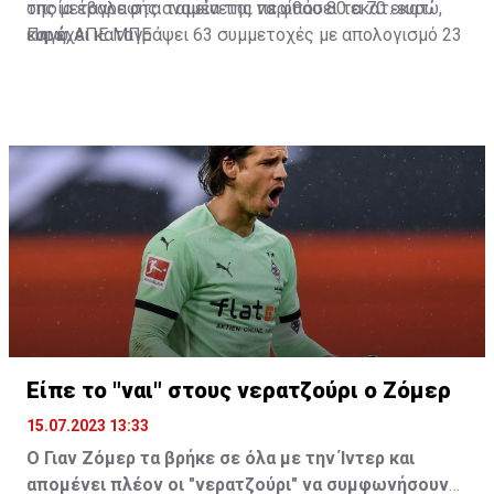
της μεταγραφής αναμένεται να φθάσει τα 70 εκατ.
οποία έβαλε στα ταμεία της περίπου 80 εκατ. ευρώ,
ευρώ.
και έχει καταγράψει 63 συμμετοχές με απολογισμό 23
Πηγή: ΑΠΕ ΜΠΕ
γκολ και έξι ασίστ.
Είπε το "ναι" στους νερατζούρι ο Ζόμερ
15.07.2023 13:33
Ο Γιαν Ζόμερ τα βρήκε σε όλα με την Ίντερ και
απομένει πλέον οι "νερατζούρι" να συμφωνήσουν