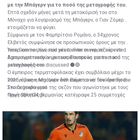
με την Μπάγερν για το ποσό της μεταγραφής του.
Επτά σχεδόν μήνες μετά τη μετακόμισή του στο
Μόναχο για λογαριασμό της Μπάγερν, ο Γιαν Ζόμερ
ετοιμάζεται να φύγει.
Σύμφωνα με τον Φαμπρίτσιο Ρομάνο, ο 34χρονος
Ελβετός συμφώνησε σε προσωπικούς όρους με την
Ίντερ και το μόνο που μένει είναι οι νερατζούρι να
Yann Sommer has said yes to Inter move, as expected.
διαπραγματευτούν με τους Βαυαρούς για το ποσό της
Agreement ready on personal terms as contract and
μεταγραφής του.
salary have been discussed ⚫️🔵
Ο έμπειρος τερματοφύλακας έχει συμβόλαιο μέχρι το
Inter will now negotiate with Bayern over final fee for the
2025, όμως η Μπάγερν δεν καίγεται να τον κρατήσει.
Swiss goalkeeper.
Στο δεύτερο μισό της σεζόν που αγωνίστηκε με τους
πρωταθλητές Γερμανίας κατέγραψε 25 συμμετοχές
Πηγή: Sport24.gr
Inter want both Trubin & Sommer to replace Onana and
και κράτησε ανέπαφη την εστία του τις 8.
Handanovic.
pic.twitter.com/Rtzzn4tHDX
— Fabrizio Romano (@FabrizioRomano)
July 15, 2023