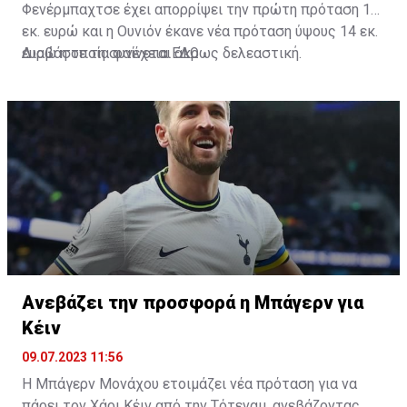
Φενέρμπαχτσε έχει απορρίψει την πρώτη πρόταση 12
εκ. ευρώ και η Ουνιόν έκανε νέα πρόταση ύψους 14 εκ.
ευρώ η οποία φαίνεται άκρως δελεαστική.
Διαβάστε τη συνέχεια
ΕΔΩ
Ανεβάζει την προσφορά η Μπάγερν για
Κέιν
09.07.2023 11:56
Η Μπάγερν Μονάχου ετοιμάζει νέα πρόταση για να
πάρει τον Χάρι Κέιν από την Τότεναμ, ανεβάζοντας