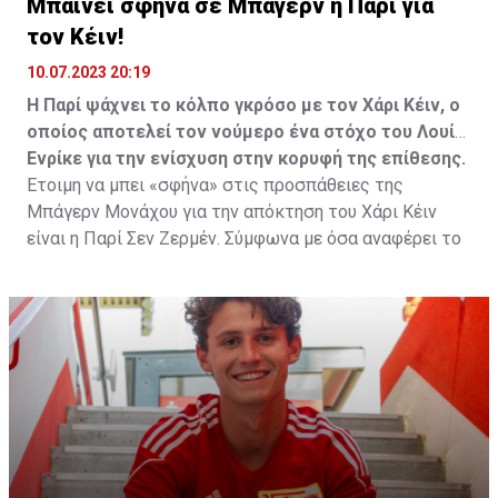
Μπαίνει σφήνα σε Μπάγερν η Παρί για
τον Κέιν!
10.07.2023 20:19
Η Παρί ψάχνει το κόλπο γκρόσο με τον Χάρι Κέιν, ο
οποίος αποτελεί τον νούμερο ένα στόχο του Λουίς
Ενρίκε για την ενίσχυση στην κορυφή της επίθεσης.
Έτοιμη να μπει «σφήνα» στις προσπάθειες της
Μπάγερν Μονάχου για την απόκτηση του Χάρι Κέιν
είναι η Παρί Σεν Ζερμέν. Σύμφωνα με όσα αναφέρει το
έγκυρο «PSG Community» που μεταξύ άλλων
αποκάλυψε τον… ερχομό του Λουίς Ενρίκε στον πάγκο
των Παριζιάνων, αναφέρει πως ο Ισπανός τεχνικός
έχει τον Βρετανό φορ της Τότεναμ στην κορυφή της
λίστας του για την ενίσχυση στην κορυφή της
επίθεσης.
Ο Λουίς Ενρίκε φέρεται να έχει έρθει ήδη σε επαφή με
τον Κέιν και να του έχει μεταφέρει τις προθέσεις και