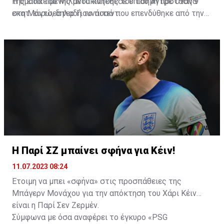
της επικείμενης μετακίνησης του του Αντρέ Ονάνα
Η ομάδα του Μιλάνου κατέθεσε επίσημη πρόταση 9
στη Μάντσεστερ Γιουνάιτεντ.
εκατ. ευρώ, δηλαδή το ποσό που επενδύθηκε από την
Μπάγερν τον Ιανουάριο για την απόκτησή του από την
Μπορούσια Μενχεγκλάντμπαχ.
Η Παρί ΣΖ μπαίνει σφήνα για Κέιν!
11.07.2023 08:24
Έτοιμη να μπει «σφήνα» στις προσπάθειες της
Μπάγερν Μονάχου για την απόκτηση του Χάρι Κέιν
είναι η Παρί Σεν Ζερμέν.
Σύμφωνα με όσα αναφέρει το έγκυρο «PSG