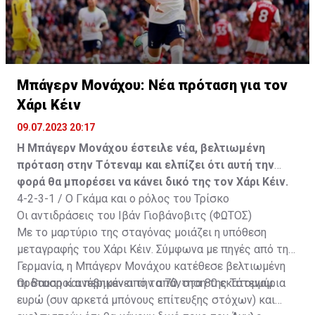
Μπάγερν Μονάχου: Νέα πρόταση για τον
Χάρι Κέιν
09.07.2023 20:17
Η Μπάγερν Μονάχου έστειλε νέα, βελτιωμένη
πρόταση στην Τότεναμ και ελπίζει ότι αυτή την
φορά θα μπορέσει να κάνει δικό της τον Χάρι Κέιν.
4-2-3-1 / Ο Γκάμα και ο ρόλος του Τρίσκο
Οι αντιδράσεις του Ιβάν Γιοβάνοβιτς (ΦΩΤΟΣ)
Με το μαρτύριο της σταγόνας μοιάζει η υπόθεση
μεταγραφής του Χάρι Κέιν. Σύμφωνα με πηγές από την
Γερμανία, η Μπάγερν Μονάχου κατέθεσε βελτιωμένη
πρόταση και περιμένει την απάντηση της Τότεναμ.
Οι Βαυαροί ανέβηκαν από τα 70, στα 80 εκατομμύρια
ευρώ (συν αρκετά μπόνους επίτευξης στόχων) και