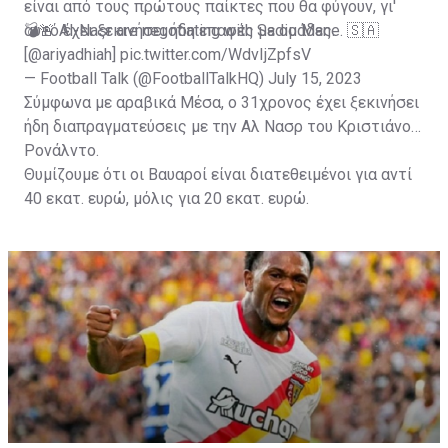
είναι από τους πρώτους παίκτες που θα φύγουν, γι'
αυτό έχει ξεκινήσει ήδη επαφές με ομάδες.
💣🚨 Al-Nasr are negotiating with Sadio Mane. 🇸🇦
[
@ariyadhiah
]
pic.twitter.com/WdvIjZpfsV
— Football Talk (@FootballTalkHQ)
July 15, 2023
Σύμφωνα με αραβικά Μέσα, ο 31χρονος έχει ξεκινήσει
ήδη διαπραγματεύσεις με την Αλ Νασρ του Κριστιάνο
Ρονάλντο.
Θυμίζουμε ότι οι Βαυαροί είναι διατεθειμένοι για αντί
40 εκατ. ευρώ, μόλις για 20 εκατ. ευρώ.