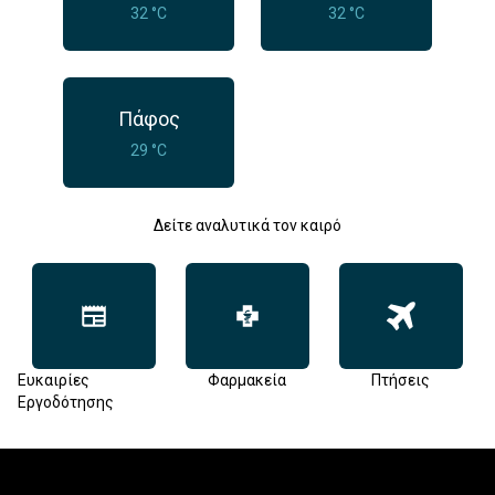
32 °C
32 °C
Πάφος
29 °C
Δείτε αναλυτικά τον καιρό
Ευκαιρίες
Φαρμακεία
Πτήσεις
Εργοδότησης
Footer