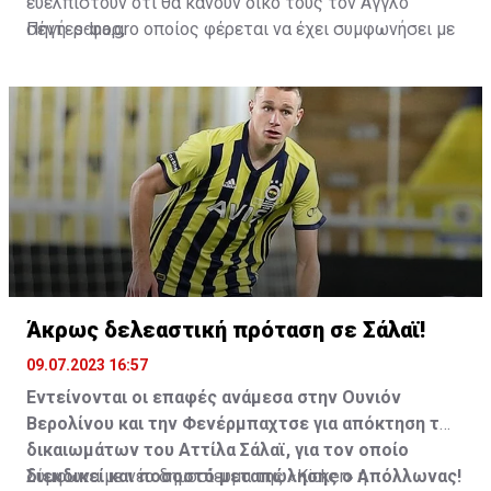
ευελπιστούν ότι θα κάνουν δικό τους τον Άγγλο
σέντερ-φορ, ο οποίος φέρεται να έχει συμφωνήσει με
Πηγή: sdna.gr
την Μπάγερν σε ό,τι αφορά τους όρους του
συμβολαίου του.
Άκρως δελεαστική πρόταση σε Σάλαϊ!
09.07.2023 16:57
Εντείνονται οι επαφές ανάμεσα στην Ουνιόν
Βερολίνου και την Φενέρμπαχτσε για απόκτηση των
δικαιωμάτων του Αττίλα Σάλαϊ, για τον οποίο
διεκδικεί και ποσοστό μεταπώλησης ο Απόλλωνας!
Σύμφωνα με νέο δημοσίευμα της «Kicker» η