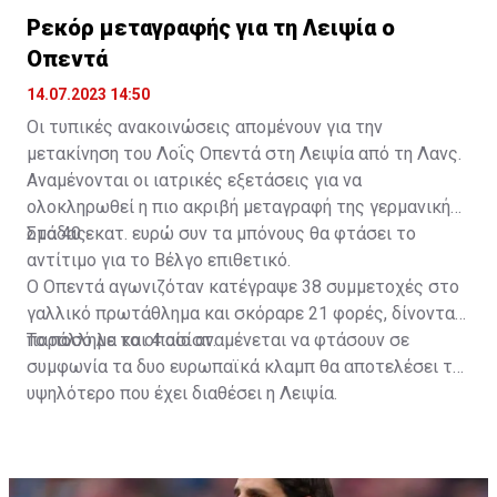
Ρεκόρ μεταγραφής για τη Λειψία ο
Οπεντά
14.07.2023 14:50
Οι τυπικές ανακοινώσεις απομένουν για την
μετακίνηση του Λοΐς Οπεντά στη Λειψία από τη Λανς.
Αναμένονται οι ιατρικές εξετάσεις για να
ολοκληρωθεί η πιο ακριβή μεταγραφή της γερμανικής
ομάδας.
Στα 40 εκατ. ευρώ συν τα μπόνους θα φτάσει το
αντίτιμο για το Βέλγο επιθετικό.
Ο Οπεντά αγωνιζόταν κατέγραψε 38 συμμετοχές στο
γαλλικό πρωτάθλημα και σκόραρε 21 φορές, δίνοντας
παράλληλα και 4 ασίστ.
Το ποσό με το οποίο αναμένεται να φτάσουν σε
συμφωνία τα δυο ευρωπαϊκά κλαμπ θα αποτελέσει το
υψηλότερο που έχει διαθέσει η Λειψία.