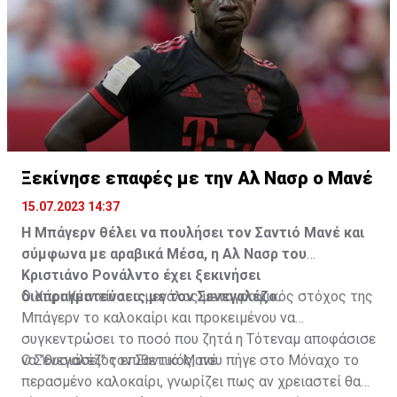
Ξεκίνησε επαφές με την Αλ Νασρ ο Μανέ
15.07.2023 14:37
Η Μπάγερν θέλει να πουλήσει τον Σαντιό Μανέ και
σύμφωνα με αραβικά Μέσα, η Αλ Νασρ του
Κριστιάνο Ρονάλντο έχει ξεκινήσει
διαπραγματεύσεις με τον Σενεγαλέζο.
Ο Χάρι Κέιν είναι ο μεγάλος μεταγραφικός στόχος της
Μπάγερν το καλοκαίρι και προκειμένου να
συγκεντρώσει το ποσό που ζητά η Τότεναμ αποφάσισε
να "θυσιάσει" τον Σαντιό Μανέ.
Ο Σενεγαλέζος επιθετικός, που πήγε στο Μόναχο το
περασμένο καλοκαίρι, γνωρίζει πως αν χρειαστεί θα