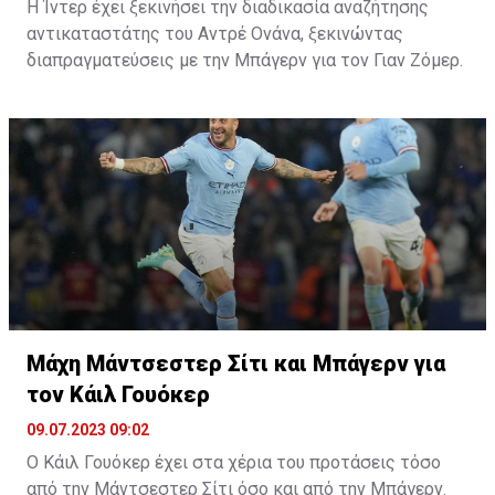
Η Ίντερ έχει ξεκινήσει την διαδικασία αναζήτησης
απαιτήσεις της. Οι Άγγλοι επιμένουν στα 100 εκατ.
αντικαταστάτης του Αντρέ Ονάνα, ξεκινώντας
ευρώ, αν και ο Κέιν μένει ελεύθερος το επόμενο
διαπραγματεύσεις με την Μπάγερν για τον Γιαν Ζόμερ.
καλοκαίρι.
Ο Ονάνα οδεύει προς την Μάντσεστερ Γιουνάιτεντ και
οι «νερατζούρι» βλέπουν τον Ζόμερ ως τον ιδανικό
αντικαταστάτη για τον Καμερουνέζο τερματοφύλακα.
Η Ίντερ, μάλιστα έκανε ήδη την κίνησή της αφού
κατέθεσε αρχική προσφορά 6 εκατ. στην Μπάγερν για
την απόκτηση του Ελβετού τερματοφύλα, με τους
Βαυαρούς να είναι θετική στο ενδεχόμενο πώλησης.
Οι διαπραγματεύσεις, ανάμεσα στις δύο ομάδες θα
συνεχιστούν, αφού η Μπάγερν ζητάει ένα ποσό κοντά
στα 10 εκατομμύρια, με τις επαφές, ωστόσο να
γίνονται σε καλό κλίμα.
Μάχη Μάντσεστερ Σίτι και Μπάγερν για
τον Κάιλ Γουόκερ
09.07.2023 09:02
Ο Κάιλ Γουόκερ έχει στα χέρια του προτάσεις τόσο
από την Μάντσεστερ Σίτι όσο και από την Μπάγερν.