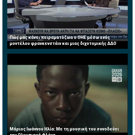
Πώς μας κάνει πειραματόζωα ο ΟΗΕ μέσω ενός
μοντέλου φρανκενστάιν και μιας διχοτομικής ΔΔΟ
Μάριος Ιωάννου Ηλία: Με τη μουσική του συνοδεύει
την Ολυμπιακή Φλόγα