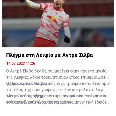
πρόσφορο έδαφος στις συζητήσεις τους.
Πλήγμα στη Λειψία με Αντρέ Σίλβα
14.07.2023 11:26
Ο Αντρέ Σίλβα δεν θα συμμετέχει στην προετοιμασία
της Λειψίας λόγω τραυματισμού όπως επιβεβαίωσε ο
γερμανικός σύλλογος.
Ο Πορτογάλος επιθετικός είχε τραυματιστεί λίγο πριν
το τέλος της προηγούμενης σεζόν και μάλιστα λόγω
του μυϊκού προβλήματος που αντιμετώπισε έχασε και
Με την επιστροφή του στις υποχρεώσεις του με τον
τον τελικό κυπέλλου της Λειψίας.
σύλλογο ένιωθε ενοχλήσεις και νέα μαγνητική έδειξε
σημαντικό πρόβλημα. Δεν θα ακολουθήσει την ομάδα
στην προετοιμασία στην Μαδρίτη (20 με 28 Ιουλίου)